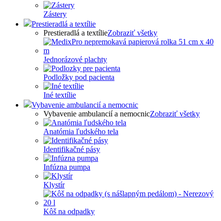
Zástery
Prestieradlá a textílie
Prestieradlá a textílie
Zobraziť všetky
Jednorázové plachty
Podložky pod pacienta
Iné textílie
Vybavenie ambulancií a nemocnic
Vybavenie ambulancií a nemocnic
Zobraziť všetky
Anatómia ľudského tela
Identifikačné pásy
Infúzna pumpa
Klystír
Kôš na odpadky