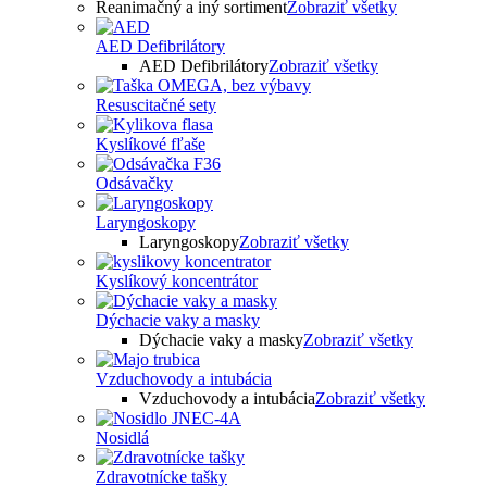
Reanimačný a iný sortiment
Zobraziť všetky
AED Defibrilátory
AED Defibrilátory
Zobraziť všetky
Resuscitačné sety
Kyslíkové fľaše
Odsávačky
Laryngoskopy
Laryngoskopy
Zobraziť všetky
Kyslíkový koncentrátor
Dýchacie vaky a masky
Dýchacie vaky a masky
Zobraziť všetky
Vzduchovody a intubácia
Vzduchovody a intubácia
Zobraziť všetky
Nosidlá
Zdravotnícke tašky