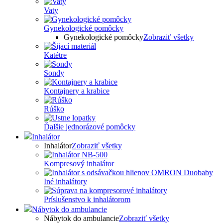
Vaty
Gynekologické pomôcky
Gynekologické pomôcky
Zobraziť všetky
Katétre
Sondy
Kontajnery a krabice
Rúško
Ďalšie jednorázové pomôcky
Inhalátor
Inhalátor
Zobraziť všetky
Kompresový inhalátor
Iné inhalátory
Príslušenstvo k inhalátorom
Nábytok do ambulancie
Nábytok do ambulancie
Zobraziť všetky