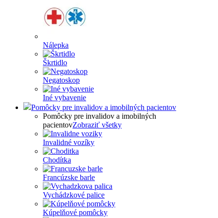
Nálepka
Škrtidlo
Negatoskop
Iné vybavenie
Pomôcky pre invalidov a imobilných pacientov
Pomôcky pre invalidov a imobilných
pacientov
Zobraziť všetky
Invalidné vozíky
Chodítka
Francúzske barle
Vychádzkové palice
Kúpelňové pomôcky