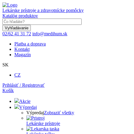
Skočiť
na
Lekárske prístroje a zdravotnícke pomôcky
hlavný
Katalóg produktov
obsah
Keyword
02/62 41 31 72
info@medihum.sk
Platba a doprava
Kontakt
Magazín
SK
CZ
Prihlásiť / Registrovať
Košík
Akcie
Výpredaj
Výpredaj
Zobraziť všetky
Lekárske prístroje