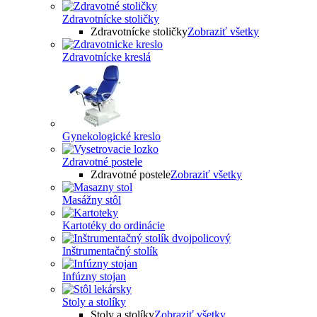
Zdravotnícke stoličky
Zdravotnícke stoličky
Zobraziť všetky
Zdravotnícke kreslá
Gynekologické kreslo
Zdravotné postele
Zdravotné postele
Zobraziť všetky
Masážny stôl
Kartotéky do ordinácie
Inštrumentačný stolík
Infúzny stojan
Stoly a stolíky
Stoly a stolíky
Zobraziť všetky