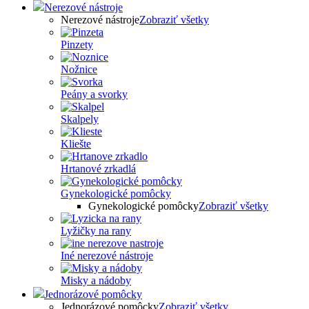
Nerezové nástroje
Nerezové nástroje
Zobraziť všetky
Pinzety
Nožnice
Peány a svorky
Skalpely
Kliešte
Hrtanové zrkadlá
Gynekologické pomôcky
Gynekologické pomôcky
Zobraziť všetky
Lyžičky na rany
Iné nerezové nástroje
Misky a nádoby
Jednorázové pomôcky
Jednorázové pomôcky
Zobraziť všetky