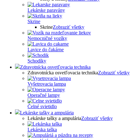
Lekárske paravány
Skrine
Skrine
Zobraziť všetky
Nemocničné vozíky
Lavice do čakárne
Schodíky
Zdravotnícka osvetľovacia technika
Zdravotnícka osvetľovacia technika
Zobraziť všetky
Vyšetrovacia lampa
Operačné lampy
Čelné svietidlo
Lekárske tašky a ampulária
Lekárske tašky a ampulária
Zobraziť všetky
Lekárska taška