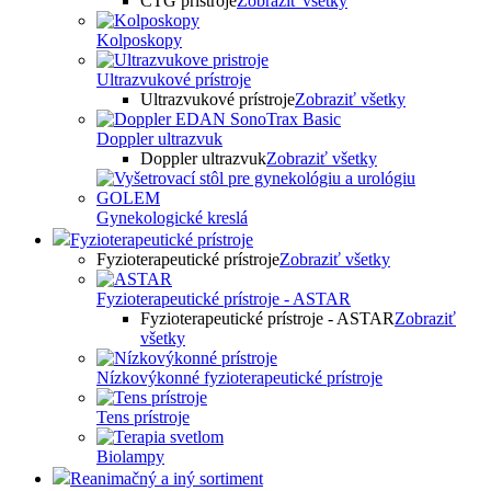
CTG prístroje
Zobraziť všetky
Kolposkopy
Ultrazvukové prístroje
Ultrazvukové prístroje
Zobraziť všetky
Doppler ultrazvuk
Doppler ultrazvuk
Zobraziť všetky
Gynekologické kreslá
Fyzioterapeutické prístroje
Fyzioterapeutické prístroje
Zobraziť všetky
Fyzioterapeutické prístroje - ASTAR
Fyzioterapeutické prístroje - ASTAR
Zobraziť
všetky
Nízkovýkonné fyzioterapeutické prístroje
Tens prístroje
Biolampy
Reanimačný a iný sortiment