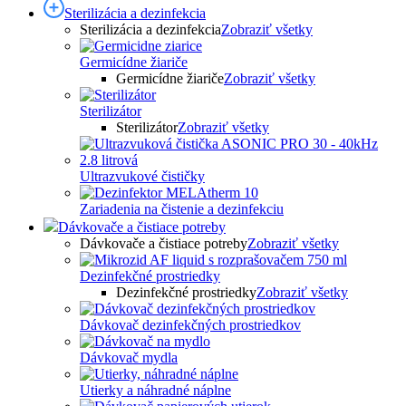
Sterilizácia a dezinfekcia
Sterilizácia a dezinfekcia
Zobraziť všetky
Germicídne žiariče
Germicídne žiariče
Zobraziť všetky
Sterilizátor
Sterilizátor
Zobraziť všetky
Ultrazvukové čističky
Zariadenia na čistenie a dezinfekciu
Dávkovače a čistiace potreby
Dávkovače a čistiace potreby
Zobraziť všetky
Dezinfekčné prostriedky
Dezinfekčné prostriedky
Zobraziť všetky
Dávkovač dezinfekčných prostriedkov
Dávkovač mydla
Utierky a náhradné náplne