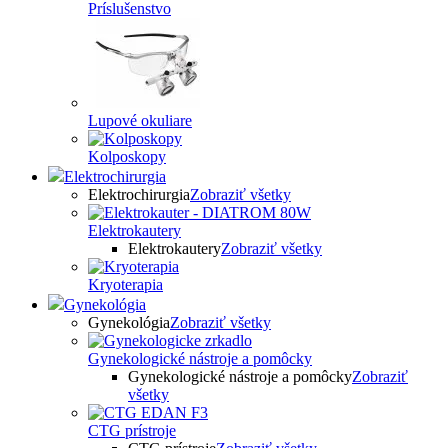
Príslušenstvo
Lupové okuliare
Kolposkopy
Elektrochirurgia
Elektrochirurgia
Zobraziť všetky
Elektrokautery
Elektrokautery
Zobraziť všetky
Kryoterapia
Gynekológia
Gynekológia
Zobraziť všetky
Gynekologické nástroje a pomôcky
Gynekologické nástroje a pomôcky
Zobraziť
všetky
CTG prístroje