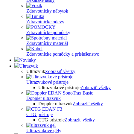
Lekárske tašky
Zdravotnícky nábytok
Zdravotnícke odevy
Zdravotnícke pomôcky
Zdravotnícky materiál
Zdravotnícke pomôcky a príslušenstvo
Novinky
Ultrazvuk
Ultrazvuk
Zobraziť všetky
Ultrazvukové prístroje
Ultrazvukové prístroje
Zobraziť všetky
Doppler ultrazvuk
Doppler ultrazvuk
Zobraziť všetky
CTG prístroje
CTG prístroje
Zobraziť všetky
Ultrazvukové gély