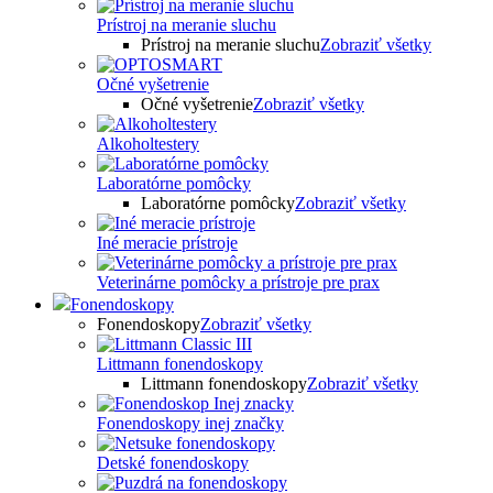
Prístroj na meranie sluchu
Prístroj na meranie sluchu
Zobraziť všetky
Očné vyšetrenie
Očné vyšetrenie
Zobraziť všetky
Alkoholtestery
Laboratórne pomôcky
Laboratórne pomôcky
Zobraziť všetky
Iné meracie prístroje
Veterinárne pomôcky a prístroje pre prax
Fonendoskopy
Fonendoskopy
Zobraziť všetky
Littmann fonendoskopy
Littmann fonendoskopy
Zobraziť všetky
Fonendoskopy inej značky
Detské fonendoskopy