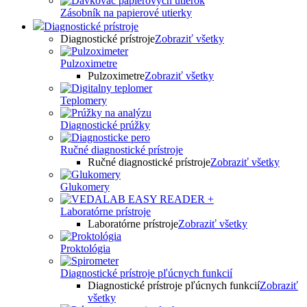
Zásobník na papierové utierky
Diagnostické prístroje
Diagnostické prístroje
Zobraziť všetky
Pulzoximetre
Pulzoximetre
Zobraziť všetky
Teplomery
Diagnostické prúžky
Ručné diagnostické prístroje
Ručné diagnostické prístroje
Zobraziť všetky
Glukomery
Laboratórne prístroje
Laboratórne prístroje
Zobraziť všetky
Proktológia
Diagnostické prístroje pľúcnych funkcií
Diagnostické prístroje pľúcnych funkcií
Zobraziť
všetky