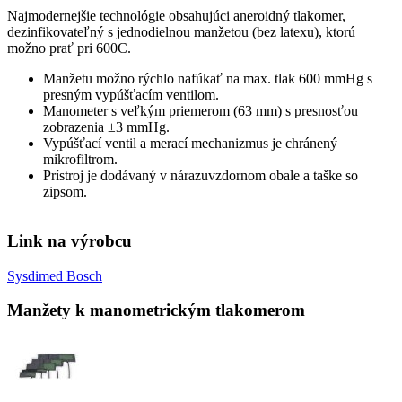
Najmodernejšie technológie obsahujúci aneroidný tlakomer,
dezinfikovateľný s jednodielnou manžetou (bez latexu), ktorú
možno prať pri 600C.
Manžetu možno rýchlo nafúkať na max. tlak 600 mmHg s
presným vypúšťacím ventilom.
Manometer s veľkým priemerom (63 mm) s presnosťou
zobrazenia ±3 mmHg.
Vypúšťací ventil a merací mechanizmus je chránený
mikrofiltrom.
Prístroj je dodávaný v nárazuvzdornom obale a taške so
zipsom.
Link na výrobcu
Sysdimed Bosch
Manžety k manometrickým tlakomerom
Obrázok