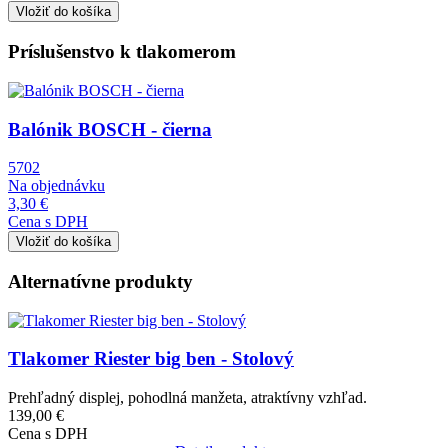
Príslušenstvo k tlakomerom
Obrázok
Balónik BOSCH - čierna
5702
Na objednávku
3,30 €
Cena s DPH
Alternatívne produkty
Obrázok
Tlakomer Riester big ben - Stolový
Prehľadný displej, pohodlná manžeta, atraktívny vzhľad.
139,00 €
Cena s DPH