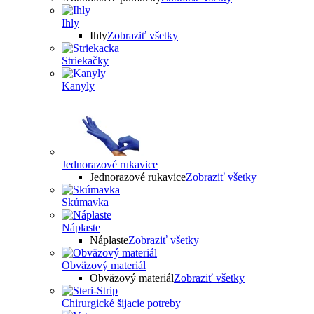
Ihly
Ihly
Zobraziť všetky
Striekačky
Kanyly
Jednorazové rukavice
Jednorazové rukavice
Zobraziť všetky
Skúmavka
Náplaste
Náplaste
Zobraziť všetky
Obväzový materiál
Obväzový materiál
Zobraziť všetky
Chirurgické šijacie potreby