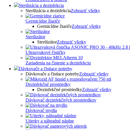
Sterilizácia a dezinfekcia
Sterilizácia a dezinfekcia
Zobraziť všetky
Germicídne žiariče
Germicídne žiariče
Zobraziť všetky
Sterilizátor
Sterilizátor
Zobraziť všetky
Ultrazvukové čističky
Zariadenia na čistenie a dezinfekciu
Dávkovače a čistiace potreby
Dávkovače a čistiace potreby
Zobraziť všetky
Dezinfekčné prostriedky
Dezinfekčné prostriedky
Zobraziť všetky
Dávkovač dezinfekčných prostriedkov
Dávkovač mydla
Utierky a náhradné náplne