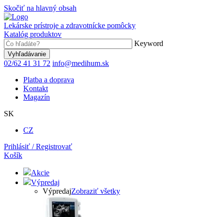
Skočiť na hlavný obsah
Lekárske prístroje a zdravotnícke pomôcky
Katalóg produktov
Keyword
02/62 41 31 72
info@medihum.sk
Platba a doprava
Kontakt
Magazín
SK
CZ
Prihlásiť / Registrovať
Košík
Akcie
Výpredaj
Výpredaj
Zobraziť všetky