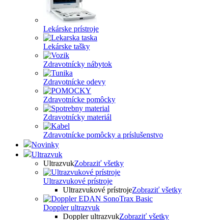
Lekárske prístroje
Lekárske tašky
Zdravotnícky nábytok
Zdravotnícke odevy
Zdravotnícke pomôcky
Zdravotnícky materiál
Zdravotnícke pomôcky a príslušenstvo
Novinky
Ultrazvuk
Ultrazvuk
Zobraziť všetky
Ultrazvukové prístroje
Ultrazvukové prístroje
Zobraziť všetky
Doppler ultrazvuk
Doppler ultrazvuk
Zobraziť všetky