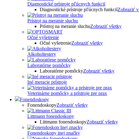
Diagnostické prístroje pľúcnych funkcií
Diagnostické prístroje pľúcnych funkcií
Zobraziť v
Prístroj na meranie sluchu
Prístroj na meranie sluchu
Zobraziť všetky
Očné vyšetrenie
Očné vyšetrenie
Zobraziť všetky
Alkoholtestery
Laboratórne pomôcky
Laboratórne pomôcky
Zobraziť všetky
Iné meracie prístroje
Veterinárne pomôcky a prístroje pre prax
Fonendoskopy
Fonendoskopy
Zobraziť všetky
Littmann fonendoskopy
Littmann fonendoskopy
Zobraziť všetky
Fonendoskopy inej značky