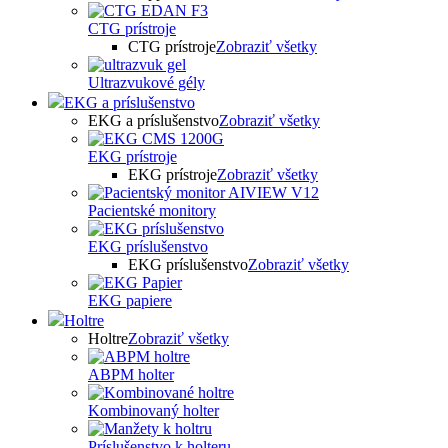
CTG prístroje
CTG prístroje
Zobraziť všetky
Ultrazvukové gély
EKG a príslušenstvo
EKG a príslušenstvo
Zobraziť všetky
EKG prístroje
EKG prístroje
Zobraziť všetky
Pacientské monitory
EKG príslušenstvo
EKG príslušenstvo
Zobraziť všetky
EKG papiere
Holtre
Holtre
Zobraziť všetky
ABPM holter
Kombinovaný holter
Príslušenstvo k holteru