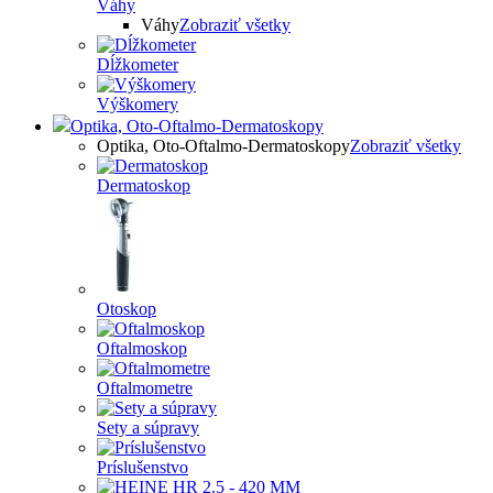
Váhy
Váhy
Zobraziť všetky
Dĺžkometer
Výškomery
Optika, Oto-Oftalmo-Dermatoskopy
Optika, Oto-Oftalmo-Dermatoskopy
Zobraziť všetky
Dermatoskop
Otoskop
Oftalmoskop
Oftalmometre
Sety a súpravy
Príslušenstvo