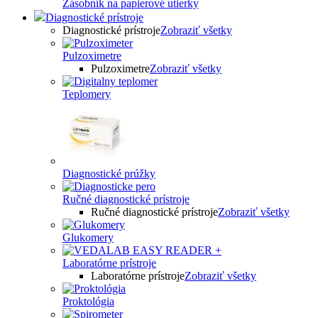
Zásobník na papierové utierky
Diagnostické prístroje
Diagnostické prístroje
Zobraziť všetky
Pulzoximetre
Pulzoximetre
Zobraziť všetky
Teplomery
Diagnostické prúžky
Ručné diagnostické prístroje
Ručné diagnostické prístroje
Zobraziť všetky
Glukomery
Laboratórne prístroje
Laboratórne prístroje
Zobraziť všetky
Proktológia