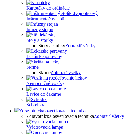
Kartotéky do ordinácie
Inštrumentačný stolík
Infúzny stojan
Stoly a stolíky
Stoly a stolíky
Zobraziť všetky
Lekárske paravány
Skrine
Skrine
Zobraziť všetky
Nemocničné vozíky
Lavice do čakárne
Schodíky
Zdravotnícka osvetľovacia technika
Zdravotnícka osvetľovacia technika
Zobraziť všetky
Vyšetrovacia lampa