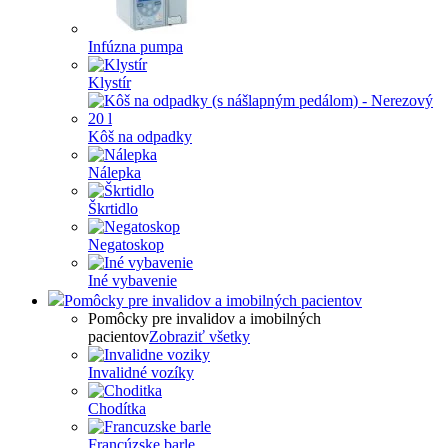
Infúzna pumpa
Klystír
Kôš na odpadky
Nálepka
Škrtidlo
Negatoskop
Iné vybavenie
Pomôcky pre invalidov a imobilných pacientov
Pomôcky pre invalidov a imobilných
pacientov
Zobraziť všetky
Invalidné vozíky
Chodítka
Francúzske barle