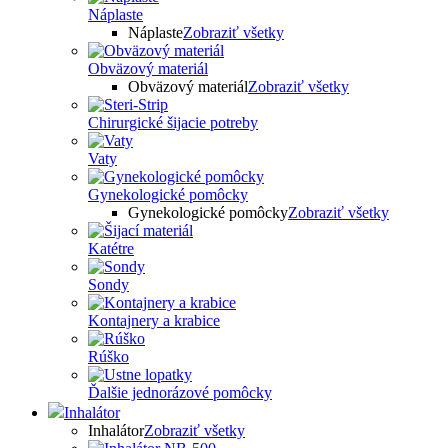
Náplaste
Náplaste
Zobraziť všetky
Obväzový materiál
Obväzový materiál
Zobraziť všetky
Chirurgické šijacie potreby
Vaty
Gynekologické pomôcky
Gynekologické pomôcky
Zobraziť všetky
Katétre
Sondy
Kontajnery a krabice
Rúško
Ďalšie jednorázové pomôcky
Inhalátor
Inhalátor
Zobraziť všetky