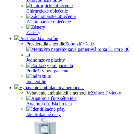
Zdravotnícka obuv
Chirurgické oblečenie
Záchranárske oblečenie
Zástery
Prestieradlá a textílie
Prestieradlá a textílie
Zobraziť všetky
Jednorázové plachty
Podložky pod pacienta
Iné textílie
Vybavenie ambulancií a nemocnic
Vybavenie ambulancií a nemocnic
Zobraziť všetky
Anatómia ľudského tela
Identifikačné pásy