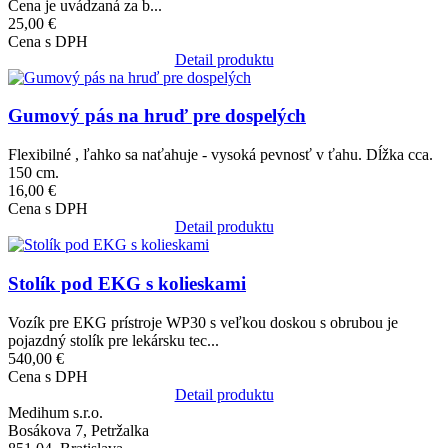
Cena je uvádzaná za b...
25,00 €
Cena s DPH
Detail produktu
Obrázok
Gumový pás na hruď pre dospelých
Flexibilné , ľahko sa naťahuje - vysoká pevnosť v ťahu. Dĺžka cca.
150 cm.
16,00 €
Cena s DPH
Detail produktu
Obrázok
Stolík pod EKG s kolieskami
Vozík pre EKG prístroje WP30 s veľkou doskou s obrubou je
pojazdný stolík pre lekársku tec...
540,00 €
Cena s DPH
Detail produktu
Medihum s.r.o.
Bosákova 7, Petržalka