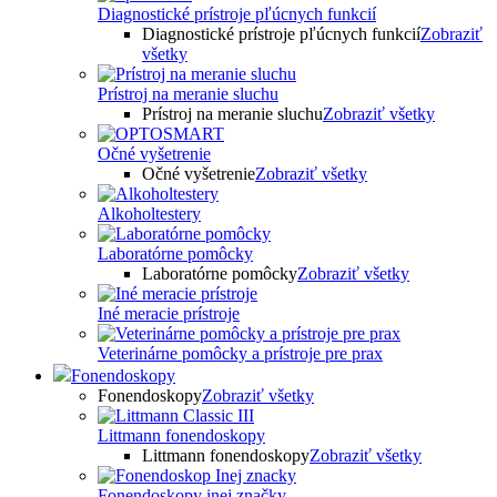
Diagnostické prístroje pľúcnych funkcií
Diagnostické prístroje pľúcnych funkcií
Zobraziť
všetky
Prístroj na meranie sluchu
Prístroj na meranie sluchu
Zobraziť všetky
Očné vyšetrenie
Očné vyšetrenie
Zobraziť všetky
Alkoholtestery
Laboratórne pomôcky
Laboratórne pomôcky
Zobraziť všetky
Iné meracie prístroje
Veterinárne pomôcky a prístroje pre prax
Fonendoskopy
Fonendoskopy
Zobraziť všetky
Littmann fonendoskopy
Littmann fonendoskopy
Zobraziť všetky
Fonendoskopy inej značky