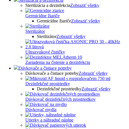
Sterilizácia a dezinfekcia
Sterilizácia a dezinfekcia
Zobraziť všetky
Germicídne žiariče
Germicídne žiariče
Zobraziť všetky
Sterilizátor
Sterilizátor
Zobraziť všetky
Ultrazvukové čističky
Zariadenia na čistenie a dezinfekciu
Dávkovače a čistiace potreby
Dávkovače a čistiace potreby
Zobraziť všetky
Dezinfekčné prostriedky
Dezinfekčné prostriedky
Zobraziť všetky
Dávkovač dezinfekčných prostriedkov
Dávkovač mydla
Utierky a náhradné náplne