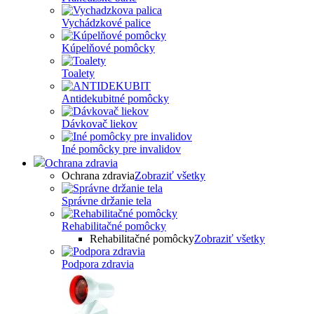
Vychádzkové palice
Kúpelňové pomôcky
Toalety
Antidekubitné pomôcky
Dávkovač liekov
Iné pomôcky pre invalidov
Ochrana zdravia
Ochrana zdravia
Zobraziť všetky
Správne držanie tela
Rehabilitačné pomôcky
Rehabilitačné pomôcky
Zobraziť všetky
Podpora zdravia