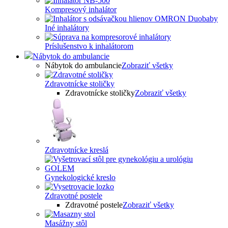
Kompresový inhalátor
Iné inhalátory
Príslušenstvo k inhalátorom
Nábytok do ambulancie
Nábytok do ambulancie
Zobraziť všetky
Zdravotnícke stoličky
Zdravotnícke stoličky
Zobraziť všetky
Zdravotnícke kreslá
Gynekologické kreslo
Zdravotné postele
Zdravotné postele
Zobraziť všetky
Masážny stôl