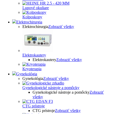
Lupové okuliare
Kolposkopy
Elektrochirurgia
Elektrochirurgia
Zobraziť všetky
Elektrokautery
Elektrokautery
Zobraziť všetky
Kryoterapia
Gynekológia
Gynekológia
Zobraziť všetky
Gynekologické nástroje a pomôcky
Gynekologické nástroje a pomôcky
Zobraziť
všetky
CTG prístroje
CTG prístroje
Zobraziť všetky