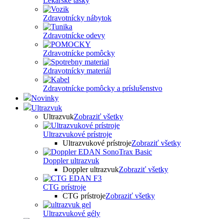
Lekárske tašky
Zdravotnícky nábytok
Zdravotnícke odevy
Zdravotnícke pomôcky
Zdravotnícky materiál
Zdravotnícke pomôcky a príslušenstvo
Novinky
Ultrazvuk
Ultrazvuk
Zobraziť všetky
Ultrazvukové prístroje
Ultrazvukové prístroje
Zobraziť všetky
Doppler ultrazvuk
Doppler ultrazvuk
Zobraziť všetky
CTG prístroje
CTG prístroje
Zobraziť všetky
Ultrazvukové gély