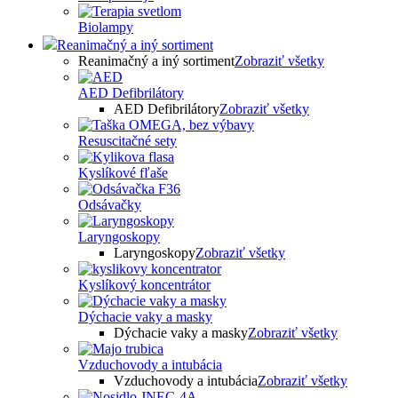
Biolampy
Reanimačný a iný sortiment
Reanimačný a iný sortiment
Zobraziť všetky
AED Defibrilátory
AED Defibrilátory
Zobraziť všetky
Resuscitačné sety
Kyslíkové fľaše
Odsávačky
Laryngoskopy
Laryngoskopy
Zobraziť všetky
Kyslíkový koncentrátor
Dýchacie vaky a masky
Dýchacie vaky a masky
Zobraziť všetky
Vzduchovody a intubácia
Vzduchovody a intubácia
Zobraziť všetky