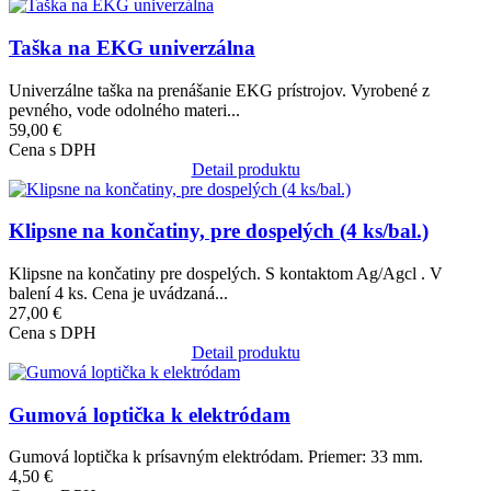
Obrázok
Taška na EKG univerzálna
Univerzálne taška na prenášanie EKG prístrojov. Vyrobené z
pevného, ​​vode odolného materi...
59,00 €
Cena s DPH
Detail produktu
Obrázok
Klipsne na končatiny, pre dospelých (4 ks/bal.)
Klipsne na končatiny pre dospelých. S kontaktom Ag/Agcl . V
balení 4 ks. Cena je uvádzaná...
27,00 €
Cena s DPH
Detail produktu
Obrázok
Gumová loptička k elektródam
Gumová loptička k prísavným elektródam. Priemer: 33 mm.
4,50 €