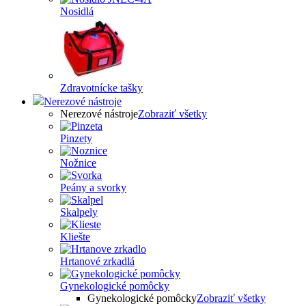
Nosidlá
Zdravotnícke tašky
Nerezové nástroje
Nerezové nástroje
Zobraziť všetky
Pinzety
Nožnice
Peány a svorky
Skalpely
Kliešte
Hrtanové zrkadlá
Gynekologické pomôcky
Gynekologické pomôcky
Zobraziť všetky