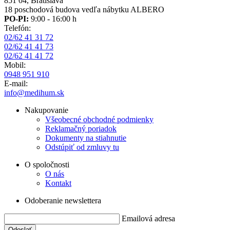
851 04, Bratislava
18 poschodová budova vedľa nábytku ALBERO
PO-PI:
9:00 - 16:00 h
Telefón:
02/62 41 31 72
02/62 41 41 73
02/62 41 41 72
Mobil:
0948 951 910
E-mail:
info@medihum.sk
Nakupovanie
Všeobecné obchodné podmienky
Reklamačný poriadok
Dokumenty na stiahnutie
Odstúpiť od zmluvy tu
O spoločnosti
O nás
Kontakt
Odoberanie newslettera
Emailová adresa