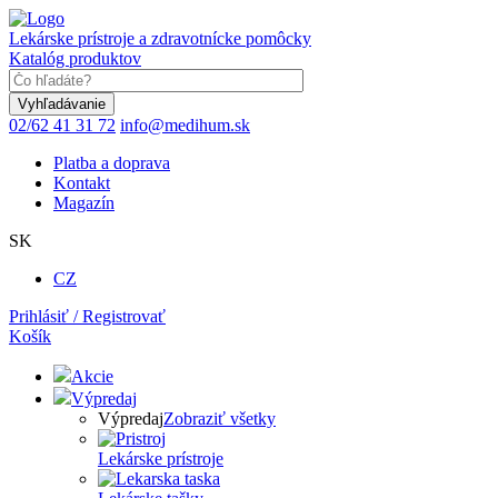
Skočiť
na
Lekárske prístroje a zdravotnícke pomôcky
hlavný
Katalóg produktov
obsah
Keyword
02/62 41 31 72
info@medihum.sk
Platba a doprava
Kontakt
Magazín
SK
CZ
Prihlásiť / Registrovať
Košík
Akcie
Výpredaj
Výpredaj
Zobraziť všetky
Lekárske prístroje