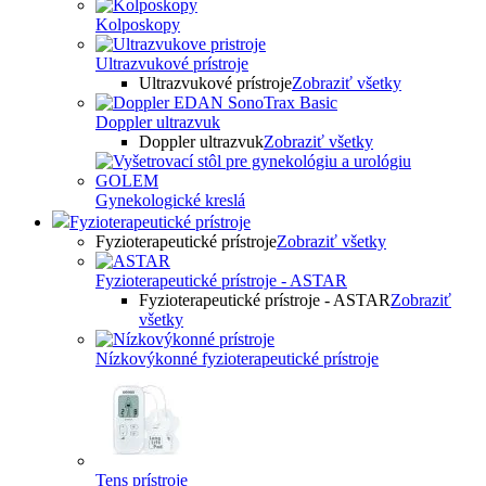
Kolposkopy
Ultrazvukové prístroje
Ultrazvukové prístroje
Zobraziť všetky
Doppler ultrazvuk
Doppler ultrazvuk
Zobraziť všetky
Gynekologické kreslá
Fyzioterapeutické prístroje
Fyzioterapeutické prístroje
Zobraziť všetky
Fyzioterapeutické prístroje - ASTAR
Fyzioterapeutické prístroje - ASTAR
Zobraziť
všetky
Nízkovýkonné fyzioterapeutické prístroje
Tens prístroje