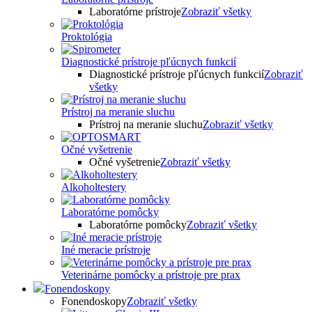
Laboratórne prístroje
Zobraziť všetky
Proktológia
Diagnostické prístroje pľúcnych funkcií
Diagnostické prístroje pľúcnych funkcií
Zobraziť
všetky
Prístroj na meranie sluchu
Prístroj na meranie sluchu
Zobraziť všetky
Očné vyšetrenie
Očné vyšetrenie
Zobraziť všetky
Alkoholtestery
Laboratórne pomôcky
Laboratórne pomôcky
Zobraziť všetky
Iné meracie prístroje
Veterinárne pomôcky a prístroje pre prax
Fonendoskopy
Fonendoskopy
Zobraziť všetky