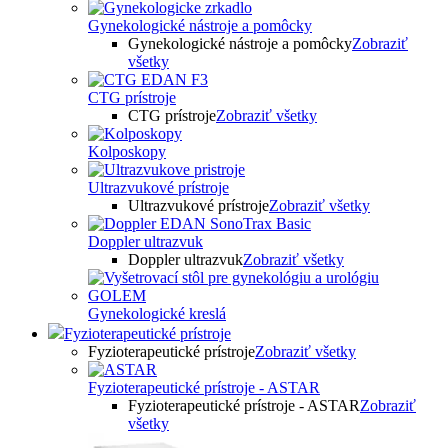
Gynekologické nástroje a pomôcky
Gynekologické nástroje a pomôcky
Zobraziť
všetky
CTG prístroje
CTG prístroje
Zobraziť všetky
Kolposkopy
Ultrazvukové prístroje
Ultrazvukové prístroje
Zobraziť všetky
Doppler ultrazvuk
Doppler ultrazvuk
Zobraziť všetky
Gynekologické kreslá
Fyzioterapeutické prístroje
Fyzioterapeutické prístroje
Zobraziť všetky
Fyzioterapeutické prístroje - ASTAR
Fyzioterapeutické prístroje - ASTAR
Zobraziť
všetky