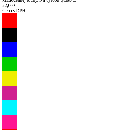
každodennej rutiny. Na výrobu týchto ...
22,00 €
Cena s DPH