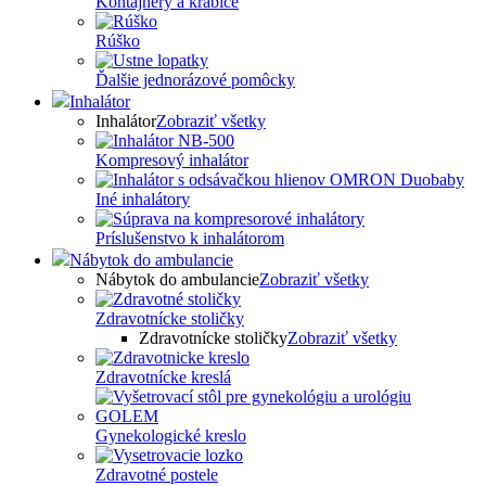
Kontajnery a krabice
Rúško
Ďalšie jednorázové pomôcky
Inhalátor
Inhalátor
Zobraziť všetky
Kompresový inhalátor
Iné inhalátory
Príslušenstvo k inhalátorom
Nábytok do ambulancie
Nábytok do ambulancie
Zobraziť všetky
Zdravotnícke stoličky
Zdravotnícke stoličky
Zobraziť všetky
Zdravotnícke kreslá
Gynekologické kreslo
Zdravotné postele