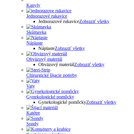
Kanyly
Jednorazové rukavice
Jednorazové rukavice
Zobraziť všetky
Skúmavka
Náplaste
Náplaste
Zobraziť všetky
Obväzový materiál
Obväzový materiál
Zobraziť všetky
Chirurgické šijacie potreby
Vaty
Gynekologické pomôcky
Gynekologické pomôcky
Zobraziť všetky
Katétre
Sondy