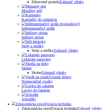
Zdravotné postele
Zobraziť všetky
Masážny stôl
Kartotéky do ordinácie
Inštrumentačný stolík
Infúzny stojan
Stoly a stolíky
Stoly a stolíky
Zobraziť všetky
Lekárske paravány
Skrine
Skrine
Zobraziť všetky
Nemocničné vozíky
Lavice do čakárne
Schodíky
Zdravotnícka osvetľovacia technika
Zdravotnícka osvetľovacia technika
Zobraziť všetky