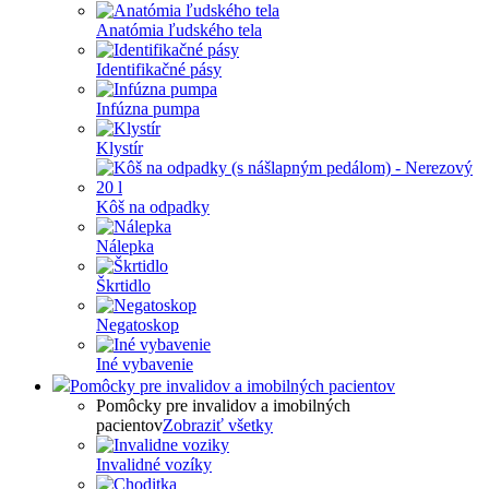
Anatómia ľudského tela
Identifikačné pásy
Infúzna pumpa
Klystír
Kôš na odpadky
Nálepka
Škrtidlo
Negatoskop
Iné vybavenie
Pomôcky pre invalidov a imobilných pacientov
Pomôcky pre invalidov a imobilných
pacientov
Zobraziť všetky
Invalidné vozíky