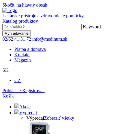
Skočiť na hlavný obsah
Lekárske prístroje a zdravotnícke pomôcky
Katalóg produktov
Keyword
02/62 41 31 72
info@medihum.sk
Platba a doprava
Kontakt
Magazín
SK
CZ
Prihlásiť / Registrovať
Košík
Akcie
Výpredaj
Výpredaj
Zobraziť všetky