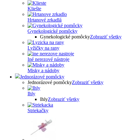
Kliešte
Hrtanové zrkadlá
Gynekologické pomôcky
Gynekologické pomôcky
Zobraziť všetky
Lyžičky na rany
Iné nerezové nástroje
Misky a nádoby
Jednorázové pomôcky
Jednorázové pomôcky
Zobraziť všetky
Ihly
Ihly
Zobraziť všetky
Striekačky