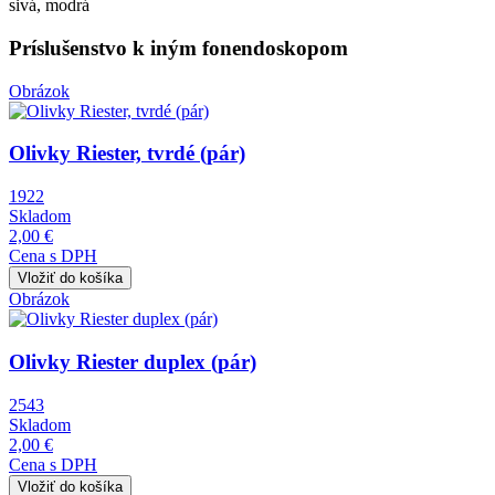
sivá, modrá
Príslušenstvo k iným fonendoskopom
Obrázok
Olivky Riester, tvrdé (pár)
1922
Skladom
2,00 €
Cena s DPH
Obrázok
Olivky Riester duplex (pár)
2543
Skladom
2,00 €
Cena s DPH