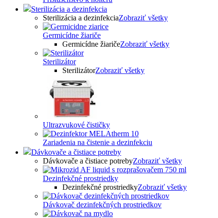
Sterilizácia a dezinfekcia
Sterilizácia a dezinfekcia
Zobraziť všetky
Germicídne žiariče
Germicídne žiariče
Zobraziť všetky
Sterilizátor
Sterilizátor
Zobraziť všetky
Ultrazvukové čističky
Zariadenia na čistenie a dezinfekciu
Dávkovače a čistiace potreby
Dávkovače a čistiace potreby
Zobraziť všetky
Dezinfekčné prostriedky
Dezinfekčné prostriedky
Zobraziť všetky
Dávkovač dezinfekčných prostriedkov