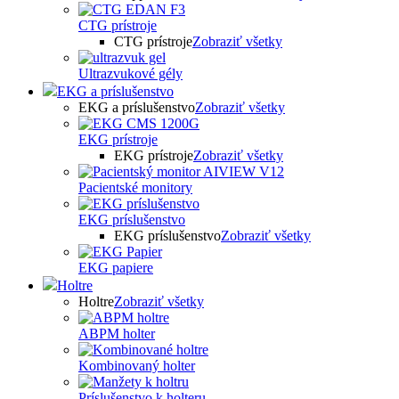
CTG prístroje
CTG prístroje
Zobraziť všetky
Ultrazvukové gély
EKG a príslušenstvo
EKG a príslušenstvo
Zobraziť všetky
EKG prístroje
EKG prístroje
Zobraziť všetky
Pacientské monitory
EKG príslušenstvo
EKG príslušenstvo
Zobraziť všetky
EKG papiere
Holtre
Holtre
Zobraziť všetky
ABPM holter
Kombinovaný holter
Príslušenstvo k holteru