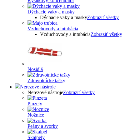
Kyslíkový koncentrátor
Dýchacie vaky a masky
Dýchacie vaky a masky
Zobraziť všetky
Vzduchovody a intubácia
Vzduchovody a intubácia
Zobraziť všetky
Nosidlá
Zdravotnícke tašky
Nerezové nástroje
Nerezové nástroje
Zobraziť všetky
Pinzety
Nožnice
Peány a svorky
Skalpely