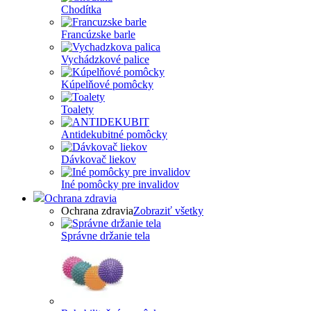
Chodítka
Francúzske barle
Vychádzkové palice
Kúpelňové pomôcky
Toalety
Antidekubitné pomôcky
Dávkovač liekov
Iné pomôcky pre invalidov
Ochrana zdravia
Ochrana zdravia
Zobraziť všetky
Správne držanie tela