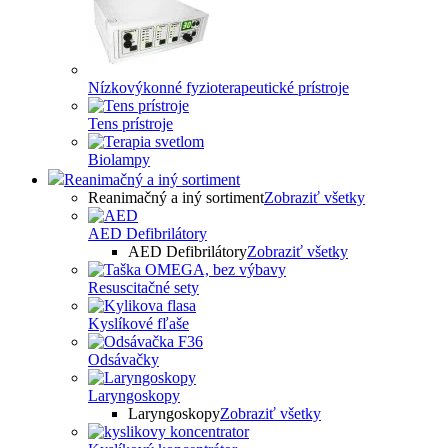
Nízkovýkonné fyzioterapeutické prístroje
Tens prístroje
Biolampy
Reanimačný a iný sortiment
Reanimačný a iný sortiment
Zobraziť všetky
AED Defibrilátory
AED Defibrilátory
Zobraziť všetky
Resuscitačné sety
Kyslíkové fľaše
Odsávačky
Laryngoskopy
Laryngoskopy
Zobraziť všetky