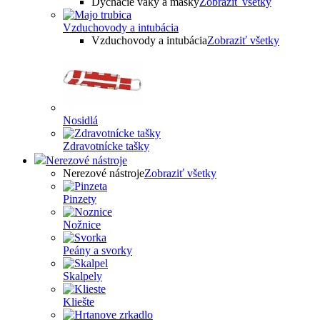
Dýchacie vaky a masky
Zobraziť všetky
Vzduchovody a intubácia
Vzduchovody a intubácia
Zobraziť všetky
Nosidlá
Zdravotnícke tašky
Nerezové nástroje
Nerezové nástroje
Zobraziť všetky
Pinzety
Nožnice
Peány a svorky
Skalpely
Kliešte