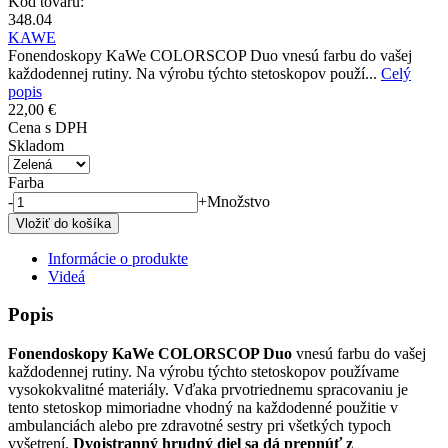
Kód tovaru:
348.04
KAWE
Fonendoskopy KaWe COLORSCOP Duo vnesú farbu do vašej
každodennej rutiny. Na výrobu týchto stetoskopov použí...
Celý
popis
22,00 €
Cena s DPH
Skladom
Farba
-
+
Množstvo
Informácie o produkte
Videá
Popis
Fonendoskopy KaWe COLORSCOP Duo
vnesú farbu do vašej
každodennej rutiny. Na výrobu týchto stetoskopov používame
vysokokvalitné materiály. Vďaka prvotriednemu spracovaniu je
tento stetoskop mimoriadne vhodný na každodenné použitie v
ambulanciách alebo pre zdravotné sestry pri všetkých typoch
vyšetrení.
Dvojstranný hrudný diel sa dá prepnúť z