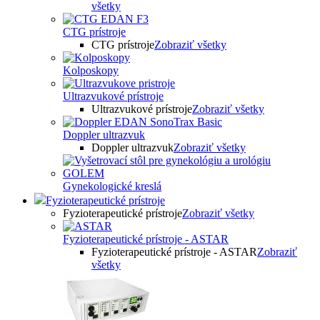
všetky
CTG prístroje
CTG prístroje
Zobraziť všetky
Kolposkopy
Ultrazvukové prístroje
Ultrazvukové prístroje
Zobraziť všetky
Doppler ultrazvuk
Doppler ultrazvuk
Zobraziť všetky
Gynekologické kreslá
Fyzioterapeutické prístroje
Fyzioterapeutické prístroje
Zobraziť všetky
Fyzioterapeutické prístroje - ASTAR
Fyzioterapeutické prístroje - ASTAR
Zobraziť
všetky