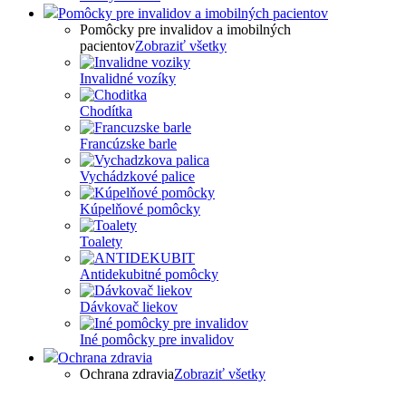
Pomôcky pre invalidov a imobilných pacientov
Pomôcky pre invalidov a imobilných
pacientov
Zobraziť všetky
Invalidné vozíky
Chodítka
Francúzske barle
Vychádzkové palice
Kúpelňové pomôcky
Toalety
Antidekubitné pomôcky
Dávkovač liekov
Iné pomôcky pre invalidov
Ochrana zdravia
Ochrana zdravia
Zobraziť všetky