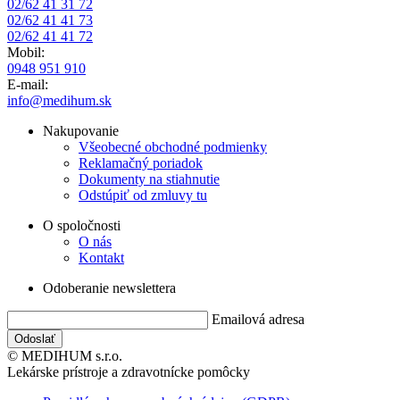
02/62 41 31 72
02/62 41 41 73
02/62 41 41 72
Mobil:
0948 951 910
E-mail:
info@medihum.sk
Nakupovanie
Všeobecné obchodné podmienky
Reklamačný poriadok
Dokumenty na stiahnutie
Odstúpiť od zmluvy tu
O spoločnosti
O nás
Kontakt
Odoberanie newslettera
Emailová adresa
© MEDIHUM s.r.o.
Lekárske prístroje a zdravotnícke pomôcky