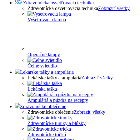
Zdravotnícka osvetľovacia technika
Zdravotnícka osvetľovacia technika
Zobraziť všetky
Vyšetrovacia lampa
Operačné lampy
Čelné svietidlo
Lekárske tašky a ampulária
Lekárske tašky a ampulária
Zobraziť všetky
Lekárska taška
Ampuláriá a púzdra na recepty
Zdravotnícke oblečenie
Zdravotnícke oblečenie
Zobraziť všetky
Zdravotnícke tuniky a blúzky
Zdravotnícke tričká