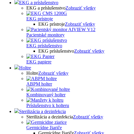
EKG a príslušenstvo
EKG a príslušenstvo
Zobraziť všetky
EKG prístroje
EKG prístroje
Zobraziť všetky
Pacientské monitory
EKG príslušenstvo
EKG príslušenstvo
Zobraziť všetky
EKG papiere
Holtre
Holtre
Zobraziť všetky
ABPM holter
Kombinovaný holter
Príslušenstvo k holteru
Sterilizácia a dezinfekcia
Sterilizácia a dezinfekcia
Zobraziť všetky
Germicídne žiariče
Germicídne žiariče
Zobraziť všetky