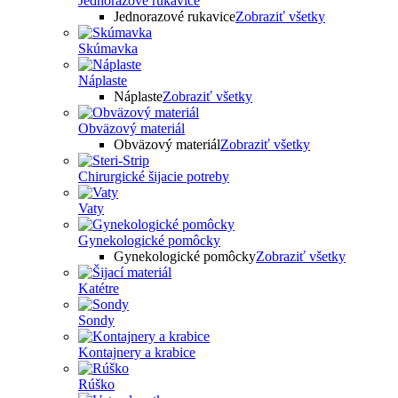
Jednorazové rukavice
Jednorazové rukavice
Zobraziť všetky
Skúmavka
Náplaste
Náplaste
Zobraziť všetky
Obväzový materiál
Obväzový materiál
Zobraziť všetky
Chirurgické šijacie potreby
Vaty
Gynekologické pomôcky
Gynekologické pomôcky
Zobraziť všetky
Katétre
Sondy
Kontajnery a krabice
Rúško