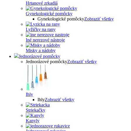
Hrtanové zrkadlá
Gynekologické pomôcky
Gynekologické pomôcky
Zobraziť všetky
Lyžičky na rany
Iné nerezové nástroje
Misky a nádoby
Jednorázové pomôcky
Jednorázové pomôcky
Zobraziť všetky
Ihly
Ihly
Zobraziť všetky
Striekačky
Kanyly