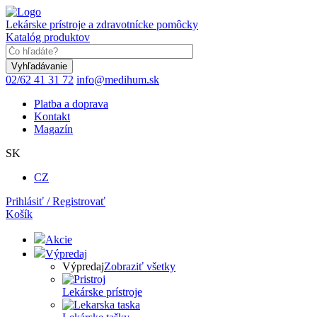
Skočiť
na
Lekárske prístroje a zdravotnícke pomôcky
hlavný
Katalóg produktov
obsah
Keyword
02/62 41 31 72
info@medihum.sk
Platba a doprava
Kontakt
Magazín
SK
CZ
Prihlásiť / Registrovať
Košík
Akcie
Výpredaj
Výpredaj
Zobraziť všetky
Lekárske prístroje