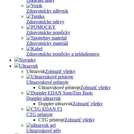
Lekárske tašky
Zdravotnícky nábytok
Zdravotnícke odevy
Zdravotnícke pomôcky
Zdravotnícky materiál
Zdravotnícke pomôcky a príslušenstvo
Novinky
Ultrazvuk
Ultrazvuk
Zobraziť všetky
Ultrazvukové prístroje
Ultrazvukové prístroje
Zobraziť všetky
Doppler ultrazvuk
Doppler ultrazvuk
Zobraziť všetky
CTG prístroje
CTG prístroje
Zobraziť všetky
Ultrazvukové gély