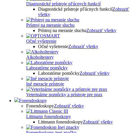
Diagnostické prístroje pľúcnych funkcií
Diagnostické prístroje pľúcnych funkcií
Zobraziť
všetky
Prístroj na meranie sluchu
Prístroj na meranie sluchu
Zobraziť všetky
Očné vyšetrenie
Očné vyšetrenie
Zobraziť všetky
Alkoholtestery
Laboratórne pomôcky
Laboratórne pomôcky
Zobraziť všetky
Iné meracie prístroje
Veterinárne pomôcky a prístroje pre prax
Fonendoskopy
Fonendoskopy
Zobraziť všetky
Littmann fonendoskopy
Littmann fonendoskopy
Zobraziť všetky
Fonendoskopy inej značky