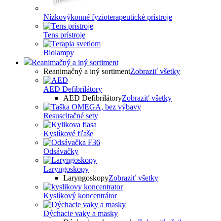
Nízkovýkonné fyzioterapeutické prístroje
Tens prístroje
Biolampy
Reanimačný a iný sortiment
Reanimačný a iný sortiment
Zobraziť všetky
AED Defibrilátory
AED Defibrilátory
Zobraziť všetky
Resuscitačné sety
Kyslíkové fľaše
Odsávačky
Laryngoskopy
Laryngoskopy
Zobraziť všetky
Kyslíkový koncentrátor
Dýchacie vaky a masky