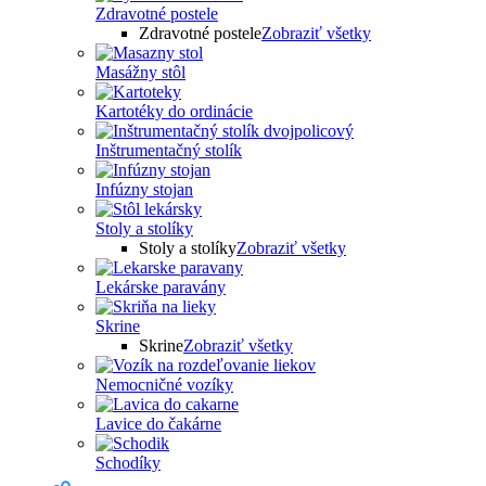
Zdravotné postele
Zdravotné postele
Zobraziť všetky
Masážny stôl
Kartotéky do ordinácie
Inštrumentačný stolík
Infúzny stojan
Stoly a stolíky
Stoly a stolíky
Zobraziť všetky
Lekárske paravány
Skrine
Skrine
Zobraziť všetky
Nemocničné vozíky
Lavice do čakárne
Schodíky