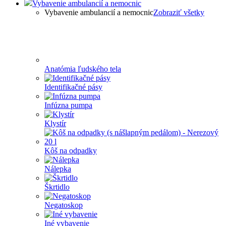
Vybavenie ambulancií a nemocnic
Vybavenie ambulancií a nemocnic
Zobraziť všetky
Anatómia ľudského tela
Identifikačné pásy
Infúzna pumpa
Klystír
Kôš na odpadky
Nálepka
Škrtidlo
Negatoskop
Iné vybavenie