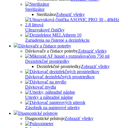
Sterilizátor
Sterilizátor
Zobraziť všetky
Ultrazvukové čističky
Zariadenia na čistenie a dezinfekciu
Dávkovače a čistiace potreby
Dávkovače a čistiace potreby
Zobraziť všetky
Dezinfekčné prostriedky
Dezinfekčné prostriedky
Zobraziť všetky
Dávkovač dezinfekčných prostriedkov
Dávkovač mydla
Utierky a náhradné náplne
Zásobník na papierové utierky
Diagnostické prístroje
Diagnostické prístroje
Zobraziť všetky