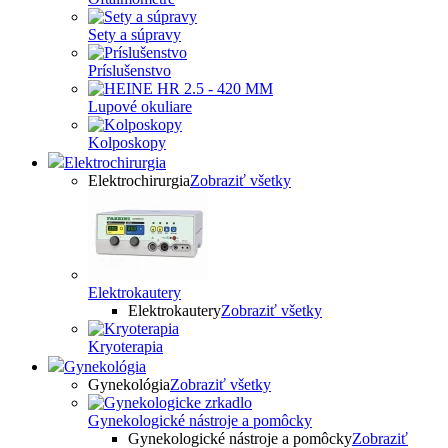
Sety a súpravy
Príslušenstvo
Lupové okuliare
Kolposkopy
Elektrochirurgia
Elektrochirurgia
Zobraziť všetky
Elektrokautery
Elektrokautery
Zobraziť všetky
Kryoterapia
Gynekológia
Gynekológia
Zobraziť všetky
Gynekologické nástroje a pomôcky
Gynekologické nástroje a pomôcky
Zobraziť