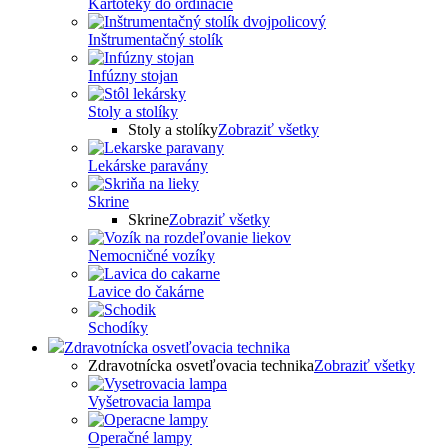
Kartotéky do ordinácie
Inštrumentačný stolík
Infúzny stojan
Stoly a stolíky
Stoly a stolíky
Zobraziť všetky
Lekárske paravány
Skrine
Skrine
Zobraziť všetky
Nemocničné vozíky
Lavice do čakárne
Schodíky
Zdravotnícka osvetľovacia technika
Zdravotnícka osvetľovacia technika
Zobraziť všetky
Vyšetrovacia lampa
Operačné lampy