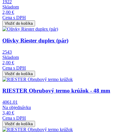
1922
Skladom
2,00 €
Cena s DPH
Obrázok
Olivky Riester duplex (pár)
2543
Skladom
2,00 €
Cena s DPH
Obrázok
RIESTER Obrubový termo krúžok - 48 mm
4061.01
Na objednávku
3,40 €
Cena s DPH
Obrázok