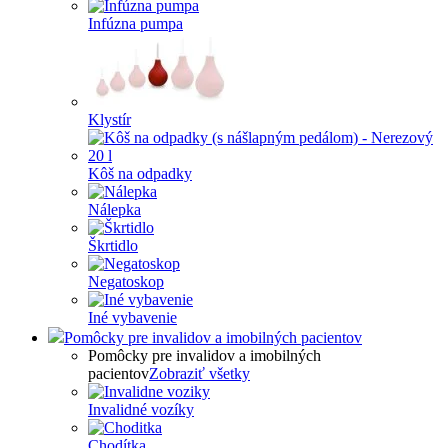
Infúzna pumpa
Klystír
Kôš na odpadky
Nálepka
Škrtidlo
Negatoskop
Iné vybavenie
Pomôcky pre invalidov a imobilných pacientov
Pomôcky pre invalidov a imobilných
pacientov
Zobraziť všetky
Invalidné vozíky
Chodítka