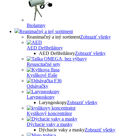
Biolampy
Reanimačný a iný sortiment
Reanimačný a iný sortiment
Zobraziť všetky
AED Defibrilátory
AED Defibrilátory
Zobraziť všetky
Resuscitačné sety
Kyslíkové fľaše
Odsávačky
Laryngoskopy
Laryngoskopy
Zobraziť všetky
Kyslíkový koncentrátor
Dýchacie vaky a masky
Dýchacie vaky a masky
Zobraziť všetky