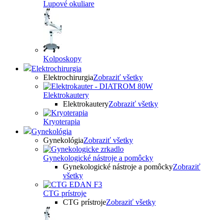
Lupové okuliare
Kolposkopy
Elektrochirurgia
Elektrochirurgia
Zobraziť všetky
Elektrokautery
Elektrokautery
Zobraziť všetky
Kryoterapia
Gynekológia
Gynekológia
Zobraziť všetky
Gynekologické nástroje a pomôcky
Gynekologické nástroje a pomôcky
Zobraziť
všetky
CTG prístroje
CTG prístroje
Zobraziť všetky