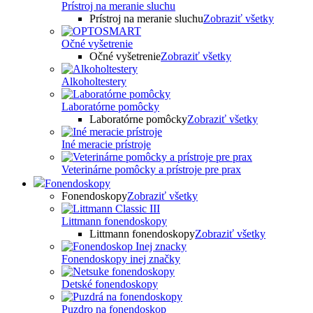
Prístroj na meranie sluchu
Prístroj na meranie sluchu
Zobraziť všetky
Očné vyšetrenie
Očné vyšetrenie
Zobraziť všetky
Alkoholtestery
Laboratórne pomôcky
Laboratórne pomôcky
Zobraziť všetky
Iné meracie prístroje
Veterinárne pomôcky a prístroje pre prax
Fonendoskopy
Fonendoskopy
Zobraziť všetky
Littmann fonendoskopy
Littmann fonendoskopy
Zobraziť všetky
Fonendoskopy inej značky
Detské fonendoskopy
Puzdro na fonendoskop