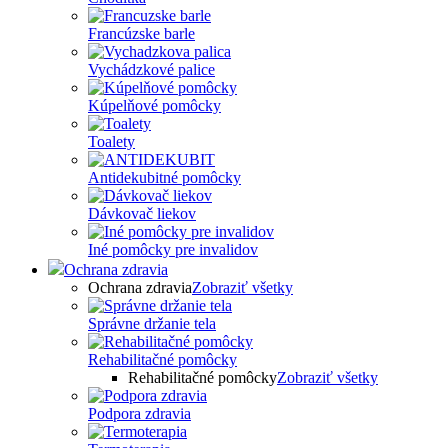
Francúzske barle
Vychádzkové palice
Kúpelňové pomôcky
Toalety
Antidekubitné pomôcky
Dávkovač liekov
Iné pomôcky pre invalidov
Ochrana zdravia
Ochrana zdravia
Zobraziť všetky
Správne držanie tela
Rehabilitačné pomôcky
Rehabilitačné pomôcky
Zobraziť všetky
Podpora zdravia