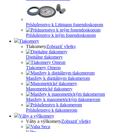
Príslušenstvo k Littmann fonendoskopom
Príslušenstvo k iným fonendoskopom
Tlakomery
Tlakomery
Zobraziť všetky
Digitálne tlakomery
Tlakomery Omron
Manžety k digitálnym tlakomerom
Manometrické tlakomery
Manžety k manometrickým tlakomerom
Príslušenstvo k tlakomerom
Váhy a výškomery
Váhy a výškomery
Zobraziť všetky
Váhy