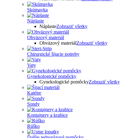
Skúmavka
Náplaste
Náplaste
Zobraziť všetky
Obväzový materiál
Obväzový materiál
Zobraziť všetky
Chirurgické šijacie potreby
Vaty
Gynekologické pomôcky
Gynekologické pomôcky
Zobraziť všetky
Katétre
Sondy
Kontajnery a krabice
Rúško
Ďalšie jednorázové pomôcky