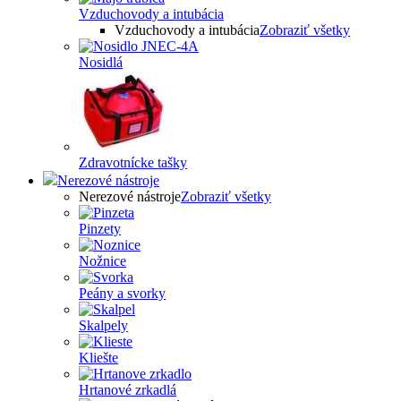
Vzduchovody a intubácia
Vzduchovody a intubácia
Zobraziť všetky
Nosidlá
Zdravotnícke tašky
Nerezové nástroje
Nerezové nástroje
Zobraziť všetky
Pinzety
Nožnice
Peány a svorky
Skalpely
Kliešte
Hrtanové zrkadlá