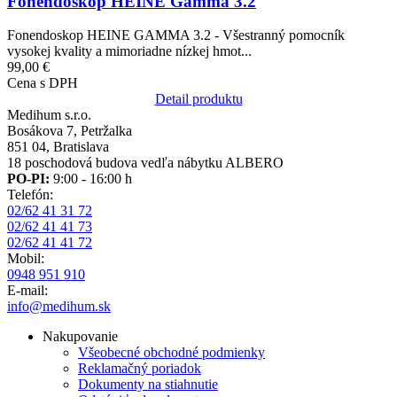
Fonendoskop HEINE Gamma 3.2
Fonendoskop HEINE GAMMA 3.2 - Všestranný pomocník
vysokej kvality a mimoriadne nízkej hmot...
99,00 €
Cena s DPH
Detail produktu
Medihum s.r.o.
Bosákova 7, Petržalka
851 04, Bratislava
18 poschodová budova vedľa nábytku ALBERO
PO-PI:
9:00 - 16:00 h
Telefón:
02/62 41 31 72
02/62 41 41 73
02/62 41 41 72
Mobil:
0948 951 910
E-mail:
info@medihum.sk
Nakupovanie
Všeobecné obchodné podmienky
Reklamačný poriadok
Dokumenty na stiahnutie