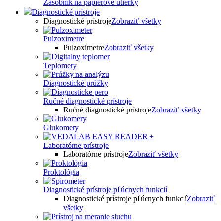
Zásobník na papierové utierky
Diagnostické prístroje
Diagnostické prístroje
Zobraziť všetky
Pulzoximetre
Pulzoximetre
Zobraziť všetky
Teplomery
Diagnostické prúžky
Ručné diagnostické prístroje
Ručné diagnostické prístroje
Zobraziť všetky
Glukomery
Laboratórne prístroje
Laboratórne prístroje
Zobraziť všetky
Proktológia
Diagnostické prístroje pľúcnych funkcií
Diagnostické prístroje pľúcnych funkcií
Zobraziť
všetky