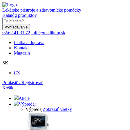
Skočiť
na
Lekárske prístroje a zdravotnícke pomôcky
hlavný
Katalóg produktov
obsah
Keyword
02/62 41 31 72
info@medihum.sk
Platba a doprava
Kontakt
Magazín
SK
CZ
Prihlásiť / Registrovať
Košík
Akcie
Výpredaj
Výpredaj
Zobraziť všetky