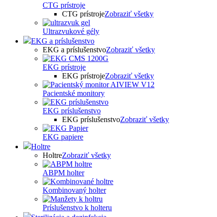
CTG prístroje
CTG prístroje
Zobraziť všetky
Ultrazvukové gély
EKG a príslušenstvo
EKG a príslušenstvo
Zobraziť všetky
EKG prístroje
EKG prístroje
Zobraziť všetky
Pacientské monitory
EKG príslušenstvo
EKG príslušenstvo
Zobraziť všetky
EKG papiere
Holtre
Holtre
Zobraziť všetky
ABPM holter
Kombinovaný holter
Príslušenstvo k holteru