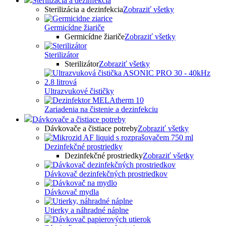
Sterilizácia a dezinfekcia
Sterilizácia a dezinfekcia
Zobraziť všetky
Germicídne žiariče
Germicídne žiariče
Zobraziť všetky
Sterilizátor
Sterilizátor
Zobraziť všetky
Ultrazvukové čističky
Zariadenia na čistenie a dezinfekciu
Dávkovače a čistiace potreby
Dávkovače a čistiace potreby
Zobraziť všetky
Dezinfekčné prostriedky
Dezinfekčné prostriedky
Zobraziť všetky
Dávkovač dezinfekčných prostriedkov
Dávkovač mydla
Utierky a náhradné náplne