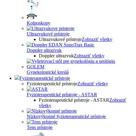
Kolposkopy
Ultrazvukové prístroje
Ultrazvukové prístroje
Zobraziť všetky
Doppler ultrazvuk
Doppler ultrazvuk
Zobraziť všetky
Gynekologické kreslá
Fyzioterapeutické prístroje
Fyzioterapeutické prístroje
Zobraziť všetky
Fyzioterapeutické prístroje - ASTAR
Fyzioterapeutické prístroje - ASTAR
Zobraziť
všetky
Nízkovýkonné fyzioterapeutické prístroje
Tens prístroje