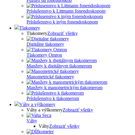
Puzdro na fonendoskop
Príslušenstvo k Littmann fonendoskopom
Príslušenstvo k iným fonendoskopom
Tlakomery
Tlakomery
Zobraziť všetky
Digitálne tlakomery
Tlakomery Omron
Manžety k digitálnym tlakomerom
Manometrické tlakomery
Manžety k manometrickým tlakomerom
Príslušenstvo k tlakomerom
Váhy a výškomery
Váhy a výškomery
Zobraziť všetky
Váhy
Váhy
Zobraziť všetky