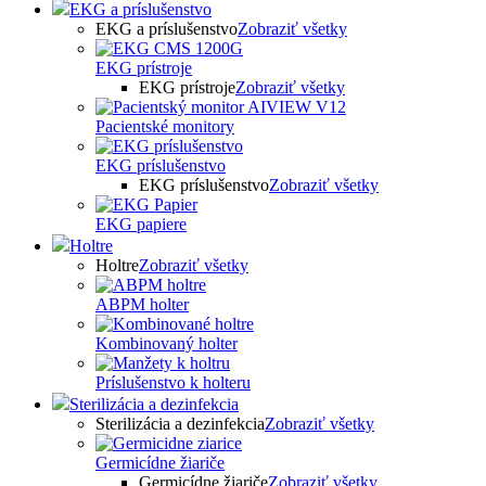
EKG a príslušenstvo
EKG a príslušenstvo
Zobraziť všetky
EKG prístroje
EKG prístroje
Zobraziť všetky
Pacientské monitory
EKG príslušenstvo
EKG príslušenstvo
Zobraziť všetky
EKG papiere
Holtre
Holtre
Zobraziť všetky
ABPM holter
Kombinovaný holter
Príslušenstvo k holteru
Sterilizácia a dezinfekcia
Sterilizácia a dezinfekcia
Zobraziť všetky
Germicídne žiariče
Germicídne žiariče
Zobraziť všetky