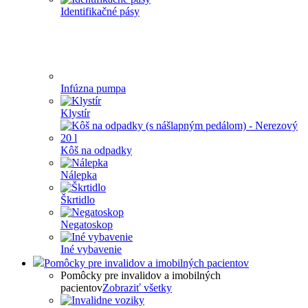
Identifikačné pásy
Infúzna pumpa
Klystír
Kôš na odpadky
Nálepka
Škrtidlo
Negatoskop
Iné vybavenie
Pomôcky pre invalidov a imobilných pacientov
Pomôcky pre invalidov a imobilných
pacientov
Zobraziť všetky