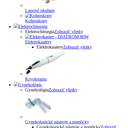
Lupové okuliare
Kolposkopy
Elektrochirurgia
Elektrochirurgia
Zobraziť všetky
Elektrokautery
Elektrokautery
Zobraziť všetky
Kryoterapia
Gynekológia
Gynekológia
Zobraziť všetky
Gynekologické nástroje a pomôcky
Gynekologické nástroje a pomôcky
Zobraziť