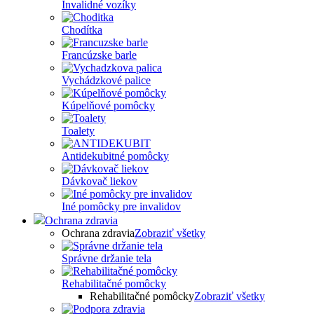
Invalidné vozíky
Chodítka
Francúzske barle
Vychádzkové palice
Kúpelňové pomôcky
Toalety
Antidekubitné pomôcky
Dávkovač liekov
Iné pomôcky pre invalidov
Ochrana zdravia
Ochrana zdravia
Zobraziť všetky
Správne držanie tela
Rehabilitačné pomôcky
Rehabilitačné pomôcky
Zobraziť všetky