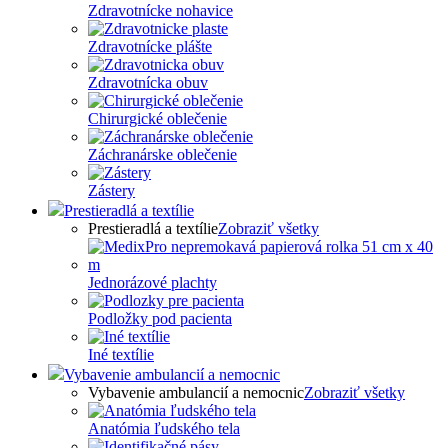
Zdravotnícke nohavice
Zdravotnícke plášte
Zdravotnícka obuv
Chirurgické oblečenie
Záchranárske oblečenie
Zástery
Prestieradlá a textílie
Prestieradlá a textílie
Zobraziť všetky
Jednorázové plachty
Podložky pod pacienta
Iné textílie
Vybavenie ambulancií a nemocnic
Vybavenie ambulancií a nemocnic
Zobraziť všetky
Anatómia ľudského tela