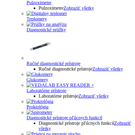
Pulzoximetre
Pulzoximetre
Zobraziť všetky
Teplomery
Diagnostické prúžky
Ručné diagnostické prístroje
Ručné diagnostické prístroje
Zobraziť všetky
Glukomery
Laboratórne prístroje
Laboratórne prístroje
Zobraziť všetky
Proktológia
Diagnostické prístroje pľúcnych funkcií
Diagnostické prístroje pľúcnych funkcií
Zobraziť
všetky