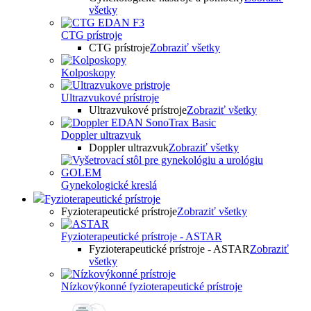
všetky
CTG prístroje
CTG prístroje
Zobraziť všetky
Kolposkopy
Ultrazvukové prístroje
Ultrazvukové prístroje
Zobraziť všetky
Doppler ultrazvuk
Doppler ultrazvuk
Zobraziť všetky
Gynekologické kreslá
Fyzioterapeutické prístroje
Fyzioterapeutické prístroje
Zobraziť všetky
Fyzioterapeutické prístroje - ASTAR
Fyzioterapeutické prístroje - ASTAR
Zobraziť
všetky
Nízkovýkonné fyzioterapeutické prístroje