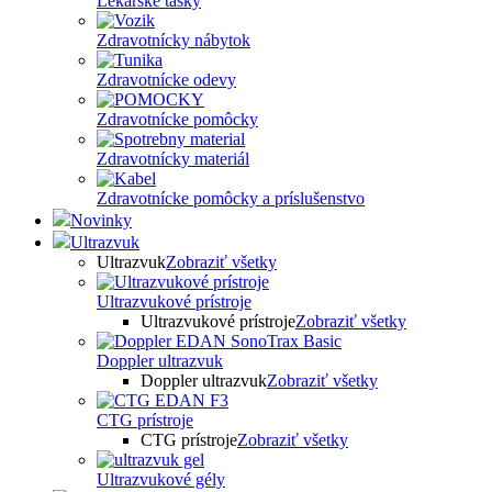
Lekárske tašky
Zdravotnícky nábytok
Zdravotnícke odevy
Zdravotnícke pomôcky
Zdravotnícky materiál
Zdravotnícke pomôcky a príslušenstvo
Novinky
Ultrazvuk
Ultrazvuk
Zobraziť všetky
Ultrazvukové prístroje
Ultrazvukové prístroje
Zobraziť všetky
Doppler ultrazvuk
Doppler ultrazvuk
Zobraziť všetky
CTG prístroje
CTG prístroje
Zobraziť všetky
Ultrazvukové gély