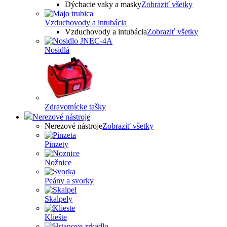
Dýchacie vaky a masky
Zobraziť všetky
Vzduchovody a intubácia
Vzduchovody a intubácia
Zobraziť všetky
Nosidlá
Zdravotnícke tašky
Nerezové nástroje
Nerezové nástroje
Zobraziť všetky
Pinzety
Nožnice
Peány a svorky
Skalpely
Kliešte