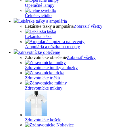
Operačné lampy
Čelné svietidlo
Lekárske tašky a ampulária
Lekárske tašky a ampulária
Zobraziť všetky
Lekárska taška
Ampuláriá a púzdra na recepty
Zdravotnícke oblečenie
Zdravotnícke oblečenie
Zobraziť všetky
Zdravotnícke tuniky a blúzky
Zdravotnícke tričká
Zdravotnícke mikiny
Zdravotnícke košele