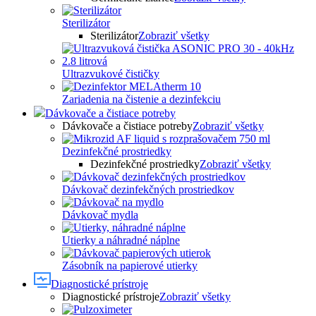
Sterilizátor
Sterilizátor
Zobraziť všetky
Ultrazvukové čističky
Zariadenia na čistenie a dezinfekciu
Dávkovače a čistiace potreby
Dávkovače a čistiace potreby
Zobraziť všetky
Dezinfekčné prostriedky
Dezinfekčné prostriedky
Zobraziť všetky
Dávkovač dezinfekčných prostriedkov
Dávkovač mydla
Utierky a náhradné náplne
Zásobník na papierové utierky
Diagnostické prístroje
Diagnostické prístroje
Zobraziť všetky