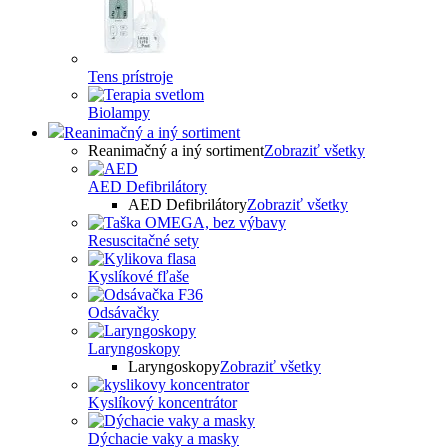
Tens prístroje
Biolampy
Reanimačný a iný sortiment
Reanimačný a iný sortiment
Zobraziť všetky
AED Defibrilátory
AED Defibrilátory
Zobraziť všetky
Resuscitačné sety
Kyslíkové fľaše
Odsávačky
Laryngoskopy
Laryngoskopy
Zobraziť všetky
Kyslíkový koncentrátor
Dýchacie vaky a masky