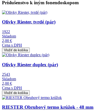
Príslušenstvo k iným fonendoskopom
Obrázok
Olivky Riester, tvrdé (pár)
1922
Skladom
2,00 €
Cena s DPH
Obrázok
Olivky Riester duplex (pár)
2543
Skladom
2,00 €
Cena s DPH
Obrázok
RIESTER Obrubový termo krúžok - 48 mm