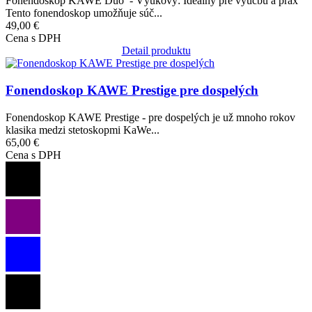
Fonendoskop KAWE Duo - Výukový: Ideálny pre výučbu a prax
Tento fonendoskop umožňuje súč...
49,00 €
Cena s DPH
Detail produktu
Obrázok
Fonendoskop KAWE Prestige pre dospelých
Fonendoskop KAWE Prestige - pre dospelých je už mnoho rokov
klasika medzi stetoskopmi KaWe...
65,00 €
Cena s DPH