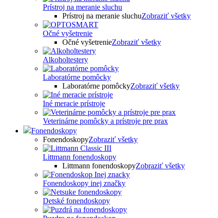
Prístroj na meranie sluchu
Prístroj na meranie sluchu
Zobraziť všetky
Očné vyšetrenie
Očné vyšetrenie
Zobraziť všetky
Alkoholtestery
Laboratórne pomôcky
Laboratórne pomôcky
Zobraziť všetky
Iné meracie prístroje
Veterinárne pomôcky a prístroje pre prax
Fonendoskopy
Fonendoskopy
Zobraziť všetky
Littmann fonendoskopy
Littmann fonendoskopy
Zobraziť všetky
Fonendoskopy inej značky
Detské fonendoskopy