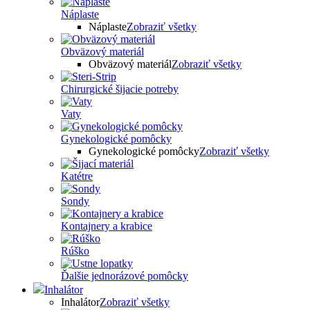
Náplaste
Náplaste
Zobraziť všetky
Obväzový materiál
Obväzový materiál
Zobraziť všetky
Chirurgické šijacie potreby
Vaty
Gynekologické pomôcky
Gynekologické pomôcky
Zobraziť všetky
Katétre
Sondy
Kontajnery a krabice
Rúško
Ďalšie jednorázové pomôcky
Inhalátor
Inhalátor
Zobraziť všetky