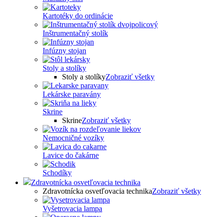
Kartotéky do ordinácie
Inštrumentačný stolík
Infúzny stojan
Stoly a stolíky
Stoly a stolíky
Zobraziť všetky
Lekárske paravány
Skrine
Skrine
Zobraziť všetky
Nemocničné vozíky
Lavice do čakárne
Schodíky
Zdravotnícka osvetľovacia technika
Zdravotnícka osvetľovacia technika
Zobraziť všetky
Vyšetrovacia lampa