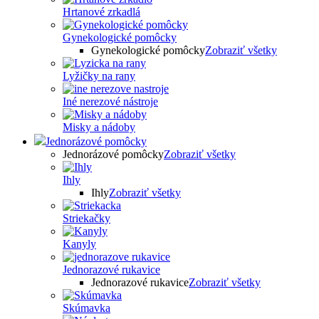
Hrtanové zrkadlá
Gynekologické pomôcky
Gynekologické pomôcky
Zobraziť všetky
Lyžičky na rany
Iné nerezové nástroje
Misky a nádoby
Jednorázové pomôcky
Jednorázové pomôcky
Zobraziť všetky
Ihly
Ihly
Zobraziť všetky
Striekačky
Kanyly
Jednorazové rukavice
Jednorazové rukavice
Zobraziť všetky
Skúmavka