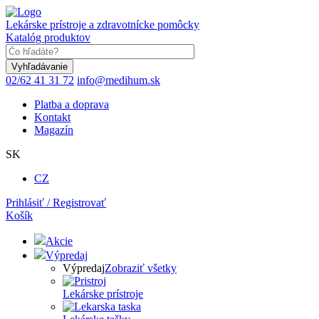
Skočiť
na
Lekárske prístroje a zdravotnícke pomôcky
hlavný
Katalóg produktov
obsah
Keyword
02/62 41 31 72
info@medihum.sk
Platba a doprava
Kontakt
Magazín
SK
CZ
Prihlásiť / Registrovať
Košík
Akcie
Výpredaj
Výpredaj
Zobraziť všetky
Lekárske prístroje