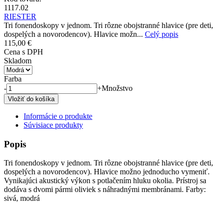
1117.02
RIESTER
Tri fonendoskopy v jednom. Tri rôzne obojstranné hlavice (pre deti,
dospelých a novorodencov). Hlavice možn...
Celý popis
115,00 €
Cena s DPH
Skladom
Farba
-
+
Množstvo
Informácie o produkte
Súvisiace produkty
Popis
Tri fonendoskopy v jednom. Tri rôzne obojstranné hlavice (pre deti,
dospelých a novorodencov). Hlavice možno jednoducho vymeniť.
Vynikajúci akustický výkon s potlačením hluku okolia. Prístroj sa
dodáva s dvomi pármi oliviek s náhradnými membránami. Farby:
sivá, modrá