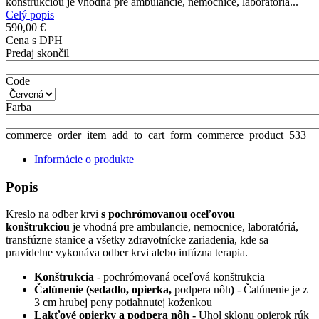
konštrukciou je vhodná pre ambulancie, nemocnice, laboratóriá...
Celý popis
590,00 €
Cena s DPH
Predaj skončil
Code
Farba
commerce_order_item_add_to_cart_form_commerce_product_533
Informácie o produkte
Popis
Kreslo na odber krvi
s pochrómovanou oceľovou
konštrukciou
je vhodná pre ambulancie, nemocnice, laboratóriá,
transfúzne stanice a všetky zdravotnícke zariadenia, kde sa
pravidelne vykonáva odber krvi alebo infúzna terapia.
Konštrukcia
- pochrómovaná oceľová konštrukcia
Čalúnenie (sedadlo, opierka,
podpera nôh
)
-
Čalúnenie je z
3 cm hrubej peny potiahnutej koženkou
Lakťové opierky a podpera nôh -
Uhol sklonu opierok rúk