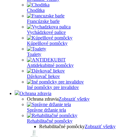
Chodítka
Francúzske barle
Vychádzkové palice
Kúpelňové pomôcky
Toalety
Antidekubitné pomôcky
Dávkovač liekov
Iné pomôcky pre invalidov
Ochrana zdravia
Ochrana zdravia
Zobraziť všetky
Správne držanie tela
Rehabilitačné pomôcky
Rehabilitačné pomôcky
Zobraziť všetky