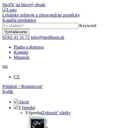
Skočiť na hlavný obsah
Lekárske prístroje a zdravotnícke pomôcky
Katalóg produktov
Keyword
02/62 41 31 72
info@medihum.sk
Platba a doprava
Kontakt
Magazín
SK
CZ
Prihlásiť / Registrovať
Košík
Akcie
Výpredaj
Výpredaj
Zobraziť všetky