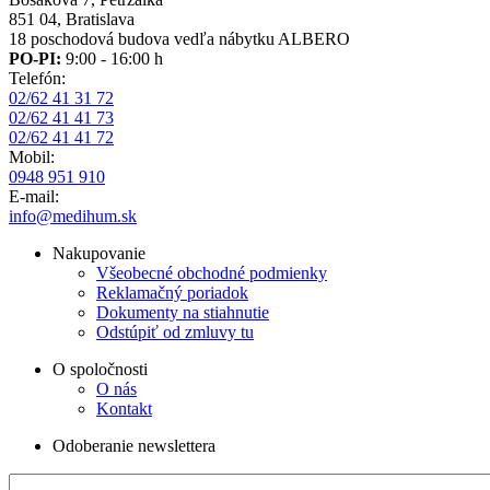
851 04, Bratislava
18 poschodová budova vedľa nábytku ALBERO
PO-PI:
9:00 - 16:00 h
Telefón:
02/62 41 31 72
02/62 41 41 73
02/62 41 41 72
Mobil:
0948 951 910
E-mail:
info@medihum.sk
Nakupovanie
Všeobecné obchodné podmienky
Reklamačný poriadok
Dokumenty na stiahnutie
Odstúpiť od zmluvy tu
O spoločnosti
O nás
Kontakt
Odoberanie newslettera