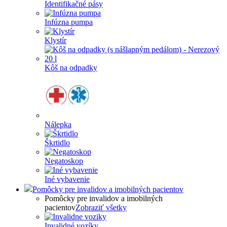
Identifikačné pásy
Infúzna pumpa
Klystír
Kôš na odpadky
Nálepka
Škrtidlo
Negatoskop
Iné vybavenie
Pomôcky pre invalidov a imobilných pacientov
Pomôcky pre invalidov a imobilných
pacientov
Zobraziť všetky
Invalidné vozíky