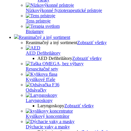
Nízkovýkonné fyzioterapeutické prístroje
Tens prístroje
Biolampy
Reanimačný a iný sortiment
Reanimačný a iný sortiment
Zobraziť všetky
AED Defibrilátory
AED Defibrilátory
Zobraziť všetky
Resuscitačné sety
Kyslíkové fľaše
Odsávačky
Laryngoskopy
Laryngoskopy
Zobraziť všetky
Kyslíkový koncentrátor
Dýchacie vaky a masky