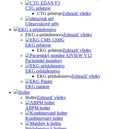
CTG prístroje
CTG prístroje
Zobraziť všetky
Ultrazvukové gély
EKG a príslušenstvo
EKG a príslušenstvo
Zobraziť všetky
EKG prístroje
EKG prístroje
Zobraziť všetky
Pacientské monitory
EKG príslušenstvo
EKG príslušenstvo
Zobraziť všetky
EKG papiere
Holtre
Holtre
Zobraziť všetky
ABPM holter
Kombinovaný holter
Príslušenstvo k holteru