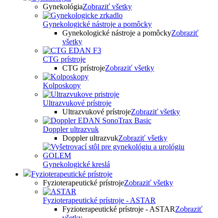
Gynekológia
Zobraziť všetky
Gynekologické nástroje a pomôcky
Gynekologické nástroje a pomôcky
Zobraziť
všetky
CTG prístroje
CTG prístroje
Zobraziť všetky
Kolposkopy
Ultrazvukové prístroje
Ultrazvukové prístroje
Zobraziť všetky
Doppler ultrazvuk
Doppler ultrazvuk
Zobraziť všetky
Gynekologické kreslá
Fyzioterapeutické prístroje
Fyzioterapeutické prístroje
Zobraziť všetky
Fyzioterapeutické prístroje - ASTAR
Fyzioterapeutické prístroje - ASTAR
Zobraziť
všetky