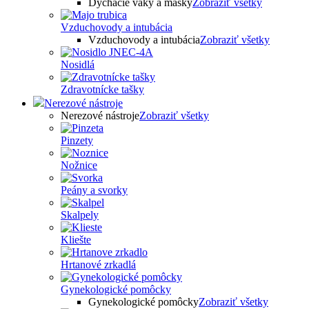
Dýchacie vaky a masky
Zobraziť všetky
Vzduchovody a intubácia
Vzduchovody a intubácia
Zobraziť všetky
Nosidlá
Zdravotnícke tašky
Nerezové nástroje
Nerezové nástroje
Zobraziť všetky
Pinzety
Nožnice
Peány a svorky
Skalpely
Kliešte
Hrtanové zrkadlá
Gynekologické pomôcky
Gynekologické pomôcky
Zobraziť všetky