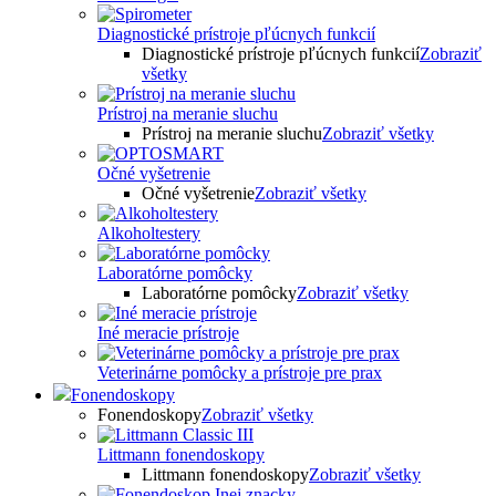
Diagnostické prístroje pľúcnych funkcií
Diagnostické prístroje pľúcnych funkcií
Zobraziť
všetky
Prístroj na meranie sluchu
Prístroj na meranie sluchu
Zobraziť všetky
Očné vyšetrenie
Očné vyšetrenie
Zobraziť všetky
Alkoholtestery
Laboratórne pomôcky
Laboratórne pomôcky
Zobraziť všetky
Iné meracie prístroje
Veterinárne pomôcky a prístroje pre prax
Fonendoskopy
Fonendoskopy
Zobraziť všetky
Littmann fonendoskopy
Littmann fonendoskopy
Zobraziť všetky