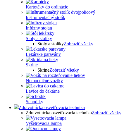
Kartotéky do ordinácie
Inštrumentačný stolík
Infúzny stojan
Stoly a stolíky
Stoly a stolíky
Zobraziť všetky
Lekárske paravány
Skrine
Skrine
Zobraziť všetky
Nemocničné vozíky
Lavice do čakárne
Schodíky
Zdravotnícka osvetľovacia technika
Zdravotnícka osvetľovacia technika
Zobraziť všetky
Vyšetrovacia lampa