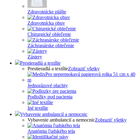
Zdravotnícke plášte
Zdravotnícka obuv
Chirurgické oblečenie
Záchranárske oblečenie
Zástery
Prestieradlá a textílie
Prestieradlá a textílie
Zobraziť všetky
Jednorázové plachty
Podložky pod pacienta
Iné textílie
Vybavenie ambulancií a nemocnic
Vybavenie ambulancií a nemocnic
Zobraziť všetky
Anatómia ľudského tela