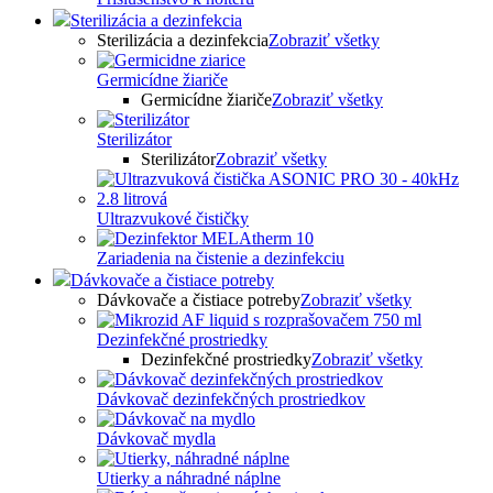
Sterilizácia a dezinfekcia
Sterilizácia a dezinfekcia
Zobraziť všetky
Germicídne žiariče
Germicídne žiariče
Zobraziť všetky
Sterilizátor
Sterilizátor
Zobraziť všetky
Ultrazvukové čističky
Zariadenia na čistenie a dezinfekciu
Dávkovače a čistiace potreby
Dávkovače a čistiace potreby
Zobraziť všetky
Dezinfekčné prostriedky
Dezinfekčné prostriedky
Zobraziť všetky
Dávkovač dezinfekčných prostriedkov
Dávkovač mydla
Utierky a náhradné náplne