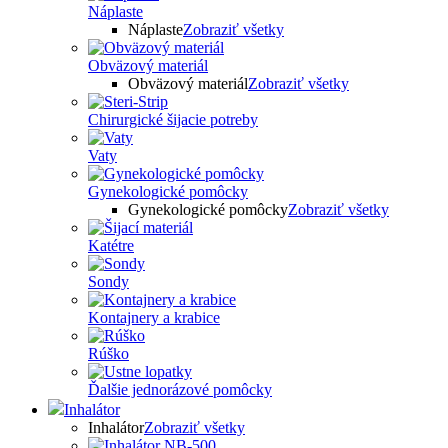
Náplaste
Náplaste
Zobraziť všetky
Obväzový materiál
Obväzový materiál
Zobraziť všetky
Chirurgické šijacie potreby
Vaty
Gynekologické pomôcky
Gynekologické pomôcky
Zobraziť všetky
Katétre
Sondy
Kontajnery a krabice
Rúško
Ďalšie jednorázové pomôcky
Inhalátor
Inhalátor
Zobraziť všetky