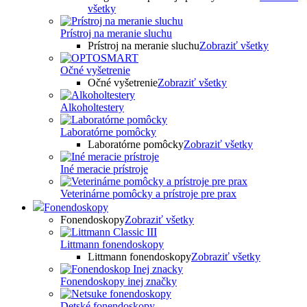
všetky
Prístroj na meranie sluchu
Prístroj na meranie sluchu
Zobraziť všetky
Očné vyšetrenie
Očné vyšetrenie
Zobraziť všetky
Alkoholtestery
Laboratórne pomôcky
Laboratórne pomôcky
Zobraziť všetky
Iné meracie prístroje
Veterinárne pomôcky a prístroje pre prax
Fonendoskopy
Fonendoskopy
Zobraziť všetky
Littmann fonendoskopy
Littmann fonendoskopy
Zobraziť všetky
Fonendoskopy inej značky
Detské fonendoskopy