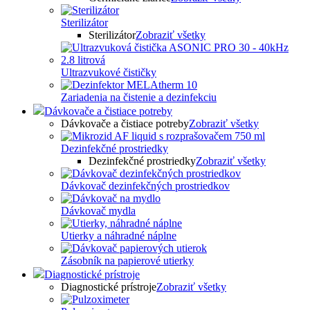
Sterilizátor
Sterilizátor
Zobraziť všetky
Ultrazvukové čističky
Zariadenia na čistenie a dezinfekciu
Dávkovače a čistiace potreby
Dávkovače a čistiace potreby
Zobraziť všetky
Dezinfekčné prostriedky
Dezinfekčné prostriedky
Zobraziť všetky
Dávkovač dezinfekčných prostriedkov
Dávkovač mydla
Utierky a náhradné náplne
Zásobník na papierové utierky
Diagnostické prístroje
Diagnostické prístroje
Zobraziť všetky