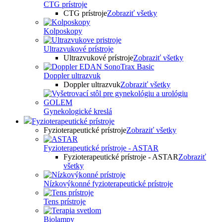
CTG prístroje
CTG prístroje
Zobraziť všetky
Kolposkopy
Ultrazvukové prístroje
Ultrazvukové prístroje
Zobraziť všetky
Doppler ultrazvuk
Doppler ultrazvuk
Zobraziť všetky
Gynekologické kreslá
Fyzioterapeutické prístroje
Fyzioterapeutické prístroje
Zobraziť všetky
Fyzioterapeutické prístroje - ASTAR
Fyzioterapeutické prístroje - ASTAR
Zobraziť
všetky
Nízkovýkonné fyzioterapeutické prístroje
Tens prístroje
Biolampy