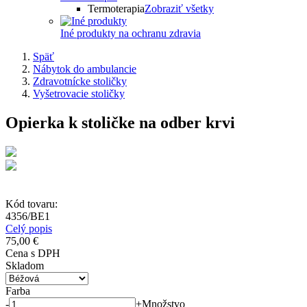
Termoterapia
Zobraziť všetky
Iné produkty na ochranu zdravia
Späť
Nábytok do ambulancie
Zdravotnícke stoličky
Vyšetrovacie stoličky
Opierka k stoličke na odber krvi
Kód tovaru:
4356/BE1
Celý popis
75,00 €
Cena s DPH
Skladom
Farba
-
+
Množstvo