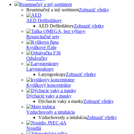
Reanimačný a iný sortiment
Reanimačný a iný sortiment
Zobraziť všetky
AED Defibrilátory
AED Defibrilátory
Zobraziť všetky
Resuscitačné sety
Kyslíkové fľaše
Odsávačky
Laryngoskopy
Laryngoskopy
Zobraziť všetky
Kyslíkový koncentrátor
Dýchacie vaky a masky
Dýchacie vaky a masky
Zobraziť všetky
Vzduchovody a intubácia
Vzduchovody a intubácia
Zobraziť všetky
Nosidlá