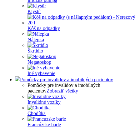
Infúzna pumpa
Klystír
Kôš na odpadky
Nálepka
Škrtidlo
Negatoskop
Iné vybavenie
Pomôcky pre invalidov a imobilných pacientov
Pomôcky pre invalidov a imobilných
pacientov
Zobraziť všetky
Invalidné vozíky
Chodítka
Francúzske barle