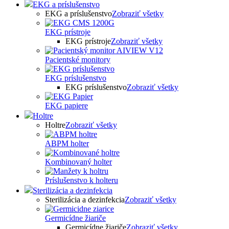
EKG a príslušenstvo
EKG a príslušenstvo
Zobraziť všetky
EKG prístroje
EKG prístroje
Zobraziť všetky
Pacientské monitory
EKG príslušenstvo
EKG príslušenstvo
Zobraziť všetky
EKG papiere
Holtre
Holtre
Zobraziť všetky
ABPM holter
Kombinovaný holter
Príslušenstvo k holteru
Sterilizácia a dezinfekcia
Sterilizácia a dezinfekcia
Zobraziť všetky
Germicídne žiariče
Germicídne žiariče
Zobraziť všetky