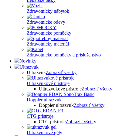
Lekárske tašky
Zdravotnícky nábytok
Zdravotnícke odevy
Zdravotnícke pomôcky
Zdravotnícky materiál
Zdravotnícke pomôcky a príslušenstvo
Novinky
Ultrazvuk
Ultrazvuk
Zobraziť všetky
Ultrazvukové prístroje
Ultrazvukové prístroje
Zobraziť všetky
Doppler ultrazvuk
Doppler ultrazvuk
Zobraziť všetky
CTG prístroje
CTG prístroje
Zobraziť všetky
Ultrazvukové gély