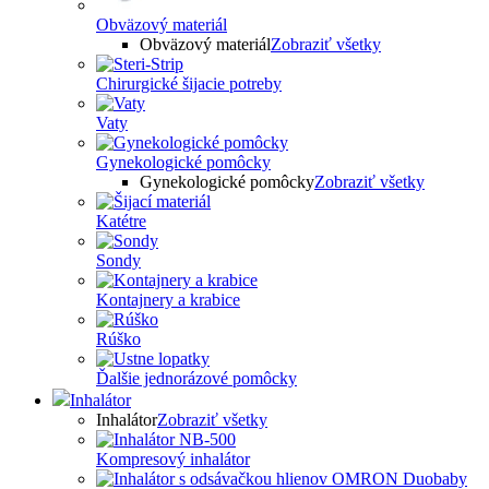
Obväzový materiál
Obväzový materiál
Zobraziť všetky
Chirurgické šijacie potreby
Vaty
Gynekologické pomôcky
Gynekologické pomôcky
Zobraziť všetky
Katétre
Sondy
Kontajnery a krabice
Rúško
Ďalšie jednorázové pomôcky
Inhalátor
Inhalátor
Zobraziť všetky
Kompresový inhalátor