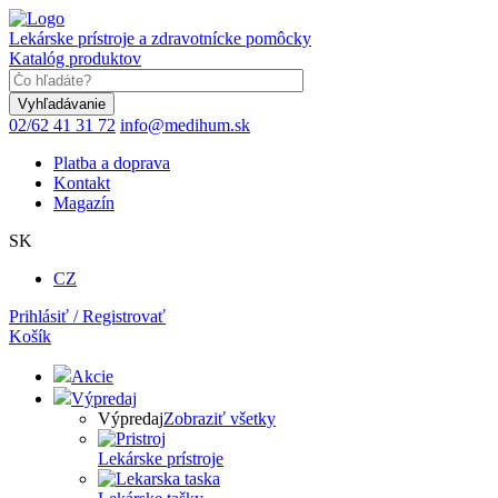
Skočiť
na
Lekárske prístroje a zdravotnícke pomôcky
hlavný
Katalóg produktov
obsah
Keyword
02/62 41 31 72
info@medihum.sk
Platba a doprava
Kontakt
Magazín
SK
CZ
Prihlásiť / Registrovať
Košík
Akcie
Výpredaj
Výpredaj
Zobraziť všetky
Lekárske prístroje