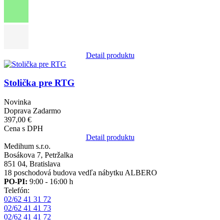
Detail produktu
Obrázok
Stolička pre RTG
Novinka
Doprava Zadarmo
397,00 €
Cena s DPH
Detail produktu
Medihum s.r.o.
Bosákova 7, Petržalka
851 04, Bratislava
18 poschodová budova vedľa nábytku ALBERO
PO-PI:
9:00 - 16:00 h
Telefón:
02/62 41 31 72
02/62 41 41 73
02/62 41 41 72