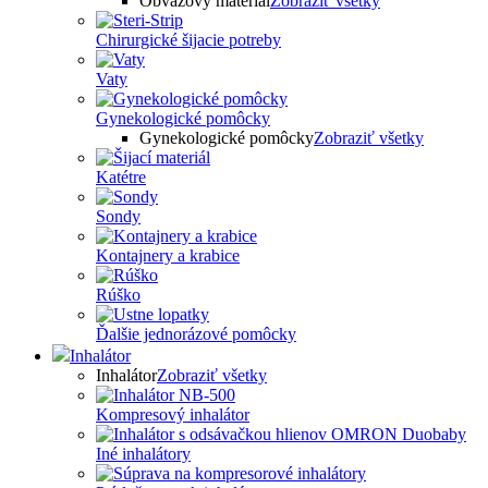
Obväzový materiál
Zobraziť všetky
Chirurgické šijacie potreby
Vaty
Gynekologické pomôcky
Gynekologické pomôcky
Zobraziť všetky
Katétre
Sondy
Kontajnery a krabice
Rúško
Ďalšie jednorázové pomôcky
Inhalátor
Inhalátor
Zobraziť všetky
Kompresový inhalátor
Iné inhalátory