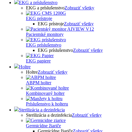
EKG a príslušenstvo
EKG a príslušenstvo
Zobraziť všetky
EKG prístroje
EKG prístroje
Zobraziť všetky
Pacientské monitory
EKG príslušenstvo
EKG príslušenstvo
Zobraziť všetky
EKG papiere
Holtre
Holtre
Zobraziť všetky
ABPM holter
Kombinovaný holter
Príslušenstvo k holteru
Sterilizácia a dezinfekcia
Sterilizácia a dezinfekcia
Zobraziť všetky
Germicídne žiariče
Germicídne žiariče
Zobraziť všetky