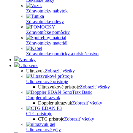
Lekárske tašky
Zdravotnícky nábytok
Zdravotnícke odevy
Zdravotnícke pomôcky
Zdravotnícky materiál
Zdravotnícke pomôcky a príslušenstvo
Novinky
Ultrazvuk
Ultrazvuk
Zobraziť všetky
Ultrazvukové prístroje
Ultrazvukové prístroje
Zobraziť všetky
Doppler ultrazvuk
Doppler ultrazvuk
Zobraziť všetky
CTG prístroje
CTG prístroje
Zobraziť všetky
Ultrazvukové gély