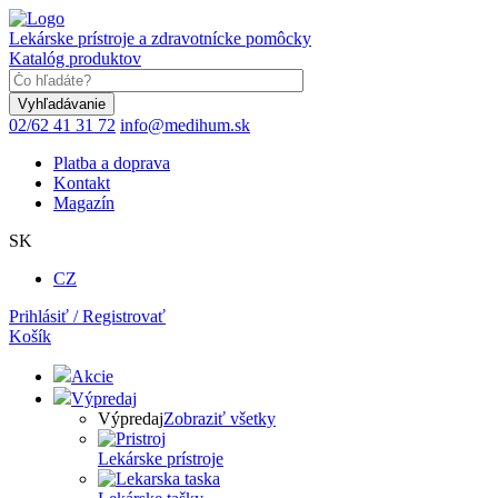
Skočiť
na
Lekárske prístroje a zdravotnícke pomôcky
hlavný
Katalóg produktov
obsah
Keyword
02/62 41 31 72
info@medihum.sk
Platba a doprava
Kontakt
Magazín
SK
CZ
Prihlásiť / Registrovať
Košík
Akcie
Výpredaj
Výpredaj
Zobraziť všetky
Lekárske prístroje