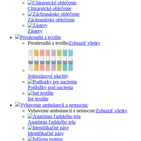
Chirurgické oblečenie
Záchranárske oblečenie
Zástery
Prestieradlá a textílie
Prestieradlá a textílie
Zobraziť všetky
Jednorázové plachty
Podložky pod pacienta
Iné textílie
Vybavenie ambulancií a nemocnic
Vybavenie ambulancií a nemocnic
Zobraziť všetky
Anatómia ľudského tela
Identifikačné pásy