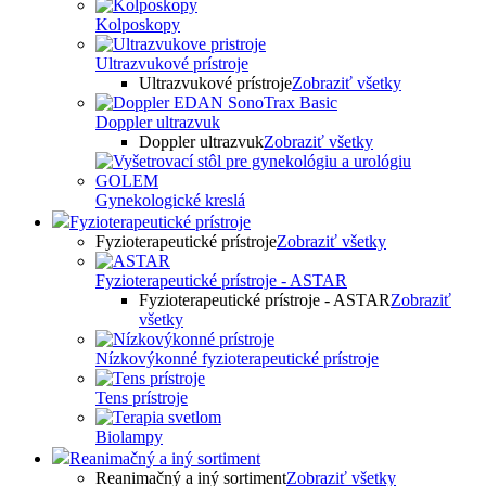
Kolposkopy
Ultrazvukové prístroje
Ultrazvukové prístroje
Zobraziť všetky
Doppler ultrazvuk
Doppler ultrazvuk
Zobraziť všetky
Gynekologické kreslá
Fyzioterapeutické prístroje
Fyzioterapeutické prístroje
Zobraziť všetky
Fyzioterapeutické prístroje - ASTAR
Fyzioterapeutické prístroje - ASTAR
Zobraziť
všetky
Nízkovýkonné fyzioterapeutické prístroje
Tens prístroje
Biolampy
Reanimačný a iný sortiment
Reanimačný a iný sortiment
Zobraziť všetky