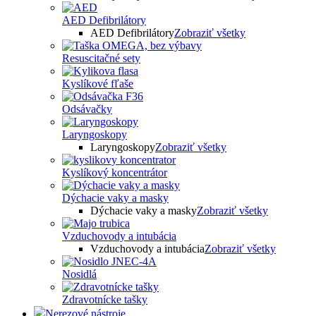
AED Defibrilátory
AED Defibrilátory
Zobraziť všetky
Resuscitačné sety
Kyslíkové fľaše
Odsávačky
Laryngoskopy
Laryngoskopy
Zobraziť všetky
Kyslíkový koncentrátor
Dýchacie vaky a masky
Dýchacie vaky a masky
Zobraziť všetky
Vzduchovody a intubácia
Vzduchovody a intubácia
Zobraziť všetky
Nosidlá
Zdravotnícke tašky
Nerezové nástroje