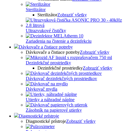
Sterilizátor
Sterilizátor
Zobraziť všetky
Ultrazvukové čističky
Zariadenia na čistenie a dezinfekciu
Dávkovače a čistiace potreby
Dávkovače a čistiace potreby
Zobraziť všetky
Dezinfekčné prostriedky
Dezinfekčné prostriedky
Zobraziť všetky
Dávkovač dezinfekčných prostriedkov
Dávkovač mydla
Utierky a náhradné náplne
Zásobník na papierové utierky
Diagnostické prístroje
Diagnostické prístroje
Zobraziť všetky