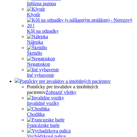
Infúzna pumpa
Klystír
Kôš na odpadky
Nálepka
Škrtidlo
Negatoskop
Iné vybavenie
Pomôcky pre invalidov a imobilných pacientov
Pomôcky pre invalidov a imobilných
pacientov
Zobraziť všetky
Invalidné vozíky
Chodítka
Francúzske barle
Vychádzkové palice