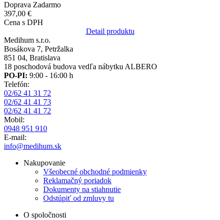
Doprava Zadarmo
397,00 €
Cena s DPH
Detail produktu
Medihum s.r.o.
Bosákova 7, Petržalka
851 04, Bratislava
18 poschodová budova vedľa nábytku ALBERO
PO-PI:
9:00 - 16:00 h
Telefón:
02/62 41 31 72
02/62 41 41 73
02/62 41 41 72
Mobil:
0948 951 910
E-mail:
info@medihum.sk
Nakupovanie
Všeobecné obchodné podmienky
Reklamačný poriadok
Dokumenty na stiahnutie
Odstúpiť od zmluvy tu
O spoločnosti