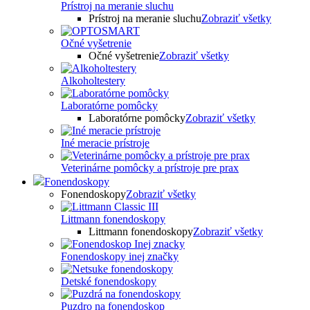
Prístroj na meranie sluchu
Prístroj na meranie sluchu
Zobraziť všetky
Očné vyšetrenie
Očné vyšetrenie
Zobraziť všetky
Alkoholtestery
Laboratórne pomôcky
Laboratórne pomôcky
Zobraziť všetky
Iné meracie prístroje
Veterinárne pomôcky a prístroje pre prax
Fonendoskopy
Fonendoskopy
Zobraziť všetky
Littmann fonendoskopy
Littmann fonendoskopy
Zobraziť všetky
Fonendoskopy inej značky
Detské fonendoskopy
Puzdro na fonendoskop