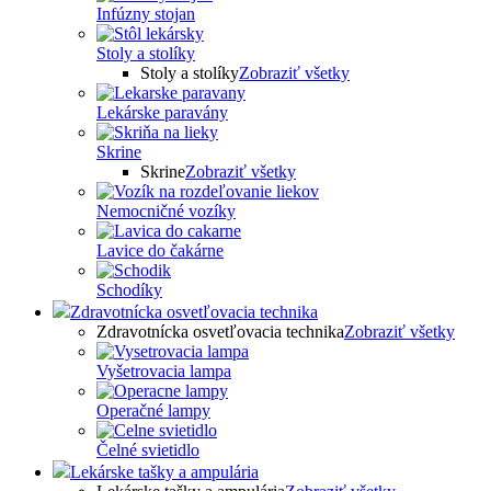
Infúzny stojan
Stoly a stolíky
Stoly a stolíky
Zobraziť všetky
Lekárske paravány
Skrine
Skrine
Zobraziť všetky
Nemocničné vozíky
Lavice do čakárne
Schodíky
Zdravotnícka osvetľovacia technika
Zdravotnícka osvetľovacia technika
Zobraziť všetky
Vyšetrovacia lampa
Operačné lampy
Čelné svietidlo
Lekárske tašky a ampulária