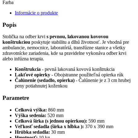
Farba
Informácie o produkte
Popis
Stolička na odber krvi
s pevnou, lakovanou kovovou
konštrukciou
poskytuje stabilitu a dlhú životnosť. Je vhodná pre
ambulancie, nemocnice, laboratóriá, transfúzne stanice a všetky
zdravotnícke zariadenia, kde sa pravidelne vykonáva odber krvi
alebo infúzna terapia.
Konštrukcia
- pevná lakovaná kovová konštrukcia
Lakťové opierky
- Obojstranne použiteľná opierka rúk
Čalúnenie (sedadlo, opierka)
-
Čalúnenie je z 3 cm hrubej
peny potiahnutej koženkou
Parametre
Celková výška:
860 mm
Výška sedenia:
520 mm
Celková šírka (s jednou opierkou):
590 mm
Veľkosť sedadla (šírka x hĺbka ):
370 x 390 mm
Hrúbka sedadla:
30 mm
Hmotnosť:
10 kg