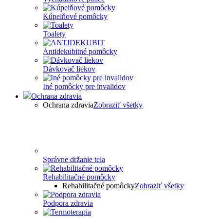
Kúpelňové pomôcky
Toalety
Antidekubitné pomôcky
Dávkovač liekov
Iné pomôcky pre invalidov
Ochrana zdravia
Ochrana zdravia
Zobraziť všetky
Správne držanie tela
Rehabilitačné pomôcky
Rehabilitačné pomôcky
Zobraziť všetky
Podpora zdravia