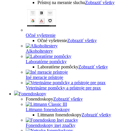
Prístroj na meranie sluchu
Zobraziť všetky
Očné vyšetrenie
Očné vyšetrenie
Zobraziť všetky
Alkoholtestery
Laboratórne pomôcky
Laboratórne pomôcky
Zobraziť všetky
Iné meracie prístroje
Veterinárne pomôcky a prístroje pre prax
Fonendoskopy
Fonendoskopy
Zobraziť všetky
Littmann fonendoskopy
Littmann fonendoskopy
Zobraziť všetky
Fonendoskopy inej značky