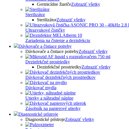
Germicídne žiariče
Zobraziť všetky
Sterilizátor
Sterilizátor
Zobraziť všetky
Ultrazvukové čističky
Zariadenia na čistenie a dezinfekciu
Dávkovače a čistiace potreby
Dávkovače a čistiace potreby
Zobraziť všetky
Dezinfekčné prostriedky
Dezinfekčné prostriedky
Zobraziť všetky
Dávkovač dezinfekčných prostriedkov
Dávkovač mydla
Utierky a náhradné náplne
Zásobník na papierové utierky
Diagnostické prístroje
Diagnostické prístroje
Zobraziť všetky