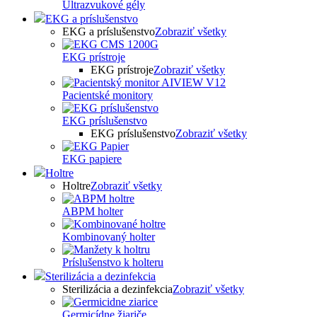
Ultrazvukové gély
EKG a príslušenstvo
EKG a príslušenstvo
Zobraziť všetky
EKG prístroje
EKG prístroje
Zobraziť všetky
Pacientské monitory
EKG príslušenstvo
EKG príslušenstvo
Zobraziť všetky
EKG papiere
Holtre
Holtre
Zobraziť všetky
ABPM holter
Kombinovaný holter
Príslušenstvo k holteru
Sterilizácia a dezinfekcia
Sterilizácia a dezinfekcia
Zobraziť všetky
Germicídne žiariče