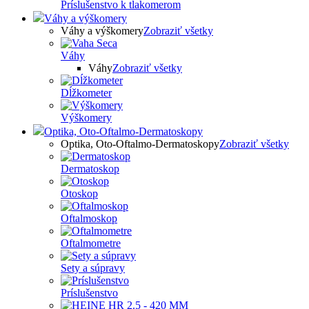
Príslušenstvo k tlakomerom
Váhy a výškomery
Váhy a výškomery
Zobraziť všetky
Váhy
Váhy
Zobraziť všetky
Dĺžkometer
Výškomery
Optika, Oto-Oftalmo-Dermatoskopy
Optika, Oto-Oftalmo-Dermatoskopy
Zobraziť všetky
Dermatoskop
Otoskop
Oftalmoskop
Oftalmometre
Sety a súpravy
Príslušenstvo