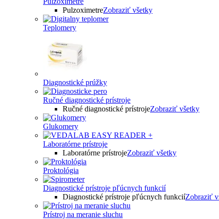
Pulzoximetre
Pulzoximetre
Zobraziť všetky
Teplomery
Diagnostické prúžky
Ručné diagnostické prístroje
Ručné diagnostické prístroje
Zobraziť všetky
Glukomery
Laboratórne prístroje
Laboratórne prístroje
Zobraziť všetky
Proktológia
Diagnostické prístroje pľúcnych funkcií
Diagnostické prístroje pľúcnych funkcií
Zobraziť v
Prístroj na meranie sluchu