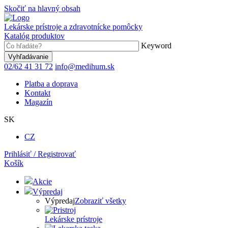
Skočiť na hlavný obsah
Lekárske prístroje a zdravotnícke pomôcky
Katalóg produktov
Keyword
02/62 41 31 72
info@medihum.sk
Platba a doprava
Kontakt
Magazín
SK
CZ
Prihlásiť / Registrovať
Košík
Akcie
Výpredaj
Výpredaj
Zobraziť všetky
Lekárske prístroje