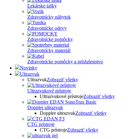
Lekárske tašky
Zdravotnícky nábytok
Zdravotnícke odevy
Zdravotnícke pomôcky
Zdravotnícky materiál
Zdravotnícke pomôcky a príslušenstvo
Novinky
Ultrazvuk
Ultrazvuk
Zobraziť všetky
Ultrazvukové prístroje
Ultrazvukové prístroje
Zobraziť všetky
Doppler ultrazvuk
Doppler ultrazvuk
Zobraziť všetky
CTG prístroje
CTG prístroje
Zobraziť všetky