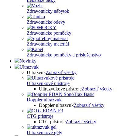
Lekárske tašky
Zdravotnícky nábytok
Zdravotnícke odevy
Zdravotnícke pomôcky
Zdravotnícky materiál
Zdravotnícke pomôcky a príslušenstvo
Novinky
Ultrazvuk
Ultrazvuk
Zobraziť všetky
Ultrazvukové prístroje
Ultrazvukové prístroje
Zobraziť všetky
Doppler ultrazvuk
Doppler ultrazvuk
Zobraziť všetky
CTG prístroje
CTG prístroje
Zobraziť všetky
Ultrazvukové gély