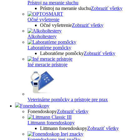
Prístroj na meranie sluchu
Prístroj na meranie sluchu
Zobraziť všetky
Očné vyšetrenie
Očné vyšetrenie
Zobraziť všetky
Alkoholtestery
Laboratórne pomôcky
Laboratórne pomôcky
Zobraziť všetky
Iné meracie prístroje
Veterinárne pomôcky a prístroje pre prax
Fonendoskopy
Fonendoskopy
Zobraziť všetky
Littmann fonendoskopy
Littmann fonendoskopy
Zobraziť všetky
Fonendoskopy inej značky