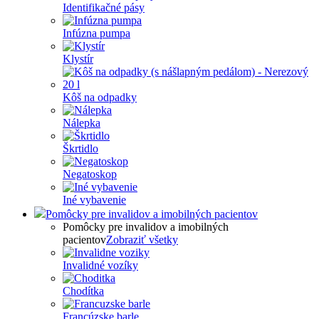
Identifikačné pásy
Infúzna pumpa
Klystír
Kôš na odpadky
Nálepka
Škrtidlo
Negatoskop
Iné vybavenie
Pomôcky pre invalidov a imobilných pacientov
Pomôcky pre invalidov a imobilných
pacientov
Zobraziť všetky
Invalidné vozíky
Chodítka
Francúzske barle