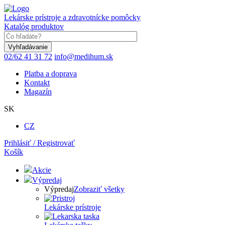
Skočiť
na
Lekárske prístroje a zdravotnícke pomôcky
hlavný
Katalóg produktov
obsah
Keyword
02/62 41 31 72
info@medihum.sk
Platba a doprava
Kontakt
Magazín
SK
CZ
Prihlásiť / Registrovať
Košík
Akcie
Výpredaj
Výpredaj
Zobraziť všetky
Lekárske prístroje