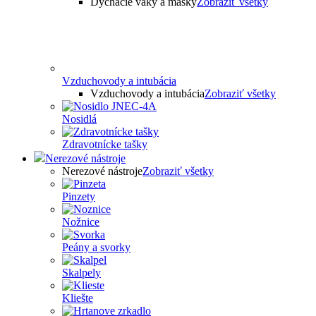
Dýchacie vaky a masky
Zobraziť všetky
Vzduchovody a intubácia
Vzduchovody a intubácia
Zobraziť všetky
Nosidlá
Zdravotnícke tašky
Nerezové nástroje
Nerezové nástroje
Zobraziť všetky
Pinzety
Nožnice
Peány a svorky
Skalpely
Kliešte