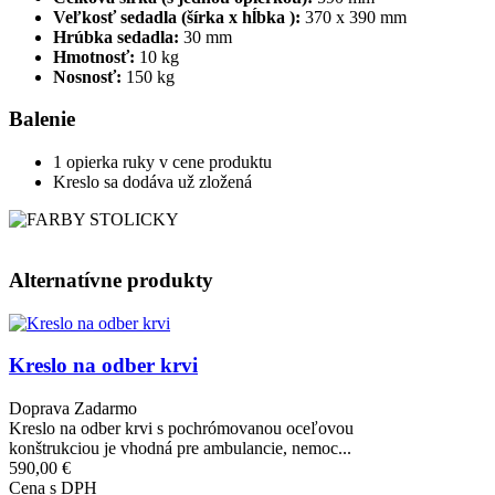
Veľkosť sedadla (šírka x hĺbka ):
370 x 390 mm
Hrúbka sedadla:
30 mm
Hmotnosť:
10 kg
Nosnosť:
150 kg
Balenie
1 opierka ruky v cene produktu
Kreslo sa dodáva už zložená
Alternatívne produkty
Obrázok
Kreslo na odber krvi
Doprava Zadarmo
Kreslo na odber krvi s pochrómovanou oceľovou
konštrukciou je vhodná pre ambulancie, nemoc...
590,00 €
Cena s DPH