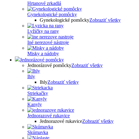
Hrtanové zrkadlá
Gynekologické pomôcky
Gynekologické pomôcky
Zobraziť všetky
Lyžičky na rany
Iné nerezové nástroje
Misky a nádoby
Jednorázové pomôcky
Jednorázové pomôcky
Zobraziť všetky
Ihly
Ihly
Zobraziť všetky
Striekačky
Kanyly
Jednorazové rukavice
Jednorazové rukavice
Zobraziť všetky
Skúmavka