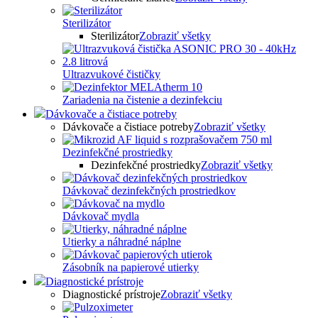
Sterilizátor
Sterilizátor
Zobraziť všetky
Ultrazvukové čističky
Zariadenia na čistenie a dezinfekciu
Dávkovače a čistiace potreby
Dávkovače a čistiace potreby
Zobraziť všetky
Dezinfekčné prostriedky
Dezinfekčné prostriedky
Zobraziť všetky
Dávkovač dezinfekčných prostriedkov
Dávkovač mydla
Utierky a náhradné náplne
Zásobník na papierové utierky
Diagnostické prístroje
Diagnostické prístroje
Zobraziť všetky