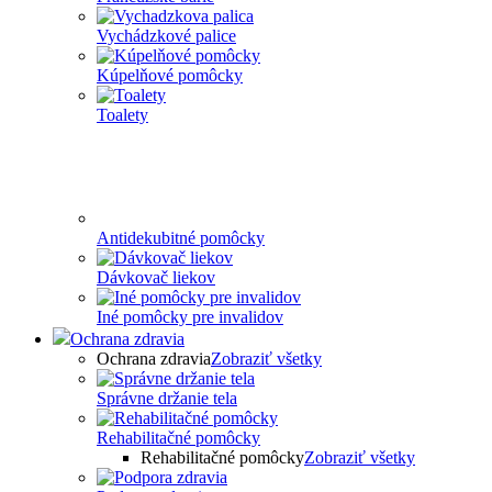
Vychádzkové palice
Kúpelňové pomôcky
Toalety
Antidekubitné pomôcky
Dávkovač liekov
Iné pomôcky pre invalidov
Ochrana zdravia
Ochrana zdravia
Zobraziť všetky
Správne držanie tela
Rehabilitačné pomôcky
Rehabilitačné pomôcky
Zobraziť všetky