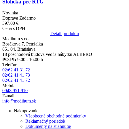
Stolička pre RTG
Novinka
Doprava Zadarmo
397,00 €
Cena s DPH
Detail produktu
Medihum s.r.o.
Bosákova 7, Petržalka
851 04, Bratislava
18 poschodová budova vedľa nábytku ALBERO
PO-PI:
9:00 - 16:00 h
Telefón:
02/62 41 31 72
02/62 41 41 73
02/62 41 41 72
Mobil:
0948 951 910
E-mail:
info@medihum.sk
Nakupovanie
Všeobecné obchodné podmienky
Reklamačný poriadok
Dokumenty na stiahnutie