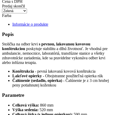
Cena s DPH
Predaj skončil
Farba
Informácie o produkte
Popis
Stolička na odber krvi
s pevnou, lakovanou kovovou
konštrukciou
poskytuje stabilitu a dlhú životnosť. Je vhodná pre
ambulancie, nemocnice, laboratóriá, transfúzne stanice a všetky
zdravotnícke zariadenia, kde sa pravidelne vykonáva odber krvi
alebo infúzna terapia.
Konštrukcia
- pevná lakovaná kovová konštrukcia
Lakťové opierky
- Obojstranne použiteľná opierka rúk
Čalúnenie (sedadlo, opierka)
-
Čalúnenie je z 3 cm hrubej
peny potiahnutej koženkou
Parametre
Celková výška:
860 mm
Výška sedenia:
520 mm
Celková šírka (s jednou opierkou):
590 mm