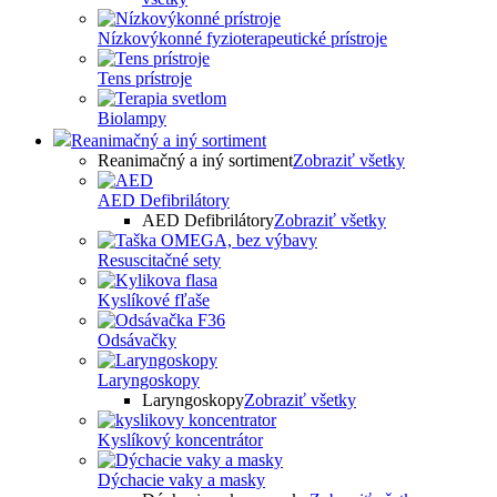
Nízkovýkonné fyzioterapeutické prístroje
Tens prístroje
Biolampy
Reanimačný a iný sortiment
Reanimačný a iný sortiment
Zobraziť všetky
AED Defibrilátory
AED Defibrilátory
Zobraziť všetky
Resuscitačné sety
Kyslíkové fľaše
Odsávačky
Laryngoskopy
Laryngoskopy
Zobraziť všetky
Kyslíkový koncentrátor
Dýchacie vaky a masky