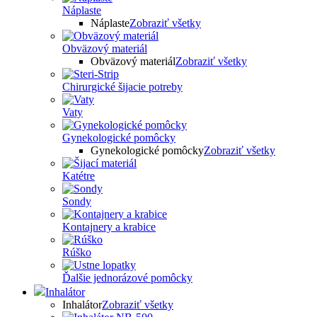
Náplaste
Náplaste
Zobraziť všetky
Obväzový materiál
Obväzový materiál
Zobraziť všetky
Chirurgické šijacie potreby
Vaty
Gynekologické pomôcky
Gynekologické pomôcky
Zobraziť všetky
Katétre
Sondy
Kontajnery a krabice
Rúško
Ďalšie jednorázové pomôcky
Inhalátor
Inhalátor
Zobraziť všetky