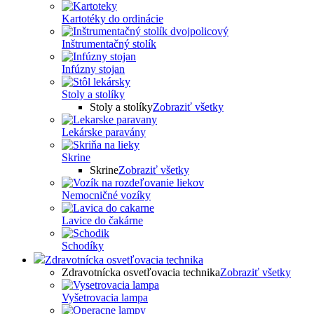
Kartotéky do ordinácie
Inštrumentačný stolík
Infúzny stojan
Stoly a stolíky
Stoly a stolíky
Zobraziť všetky
Lekárske paravány
Skrine
Skrine
Zobraziť všetky
Nemocničné vozíky
Lavice do čakárne
Schodíky
Zdravotnícka osvetľovacia technika
Zdravotnícka osvetľovacia technika
Zobraziť všetky
Vyšetrovacia lampa