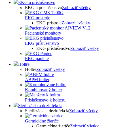
EKG a príslušenstvo
EKG a príslušenstvo
Zobraziť všetky
EKG prístroje
EKG prístroje
Zobraziť všetky
Pacientské monitory
EKG príslušenstvo
EKG príslušenstvo
Zobraziť všetky
EKG papiere
Holtre
Holtre
Zobraziť všetky
ABPM holter
Kombinovaný holter
Príslušenstvo k holteru
Sterilizácia a dezinfekcia
Sterilizácia a dezinfekcia
Zobraziť všetky
Germicídne žiariče
Germicídne žiariče
Zobraziť všetky