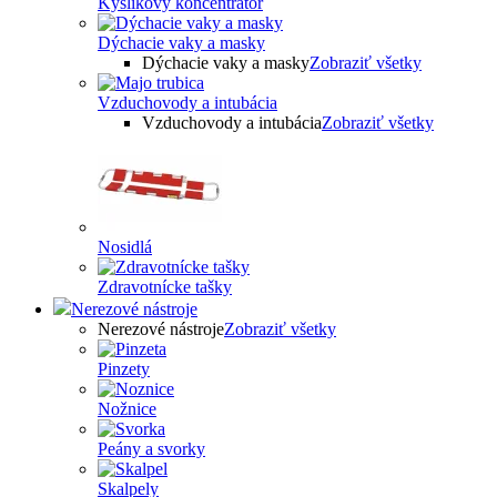
Kyslíkový koncentrátor
Dýchacie vaky a masky
Dýchacie vaky a masky
Zobraziť všetky
Vzduchovody a intubácia
Vzduchovody a intubácia
Zobraziť všetky
Nosidlá
Zdravotnícke tašky
Nerezové nástroje
Nerezové nástroje
Zobraziť všetky
Pinzety
Nožnice
Peány a svorky
Skalpely