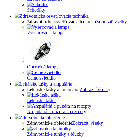
Schodíky
Zdravotnícka osvetľovacia technika
Zdravotnícka osvetľovacia technika
Zobraziť všetky
Vyšetrovacia lampa
Operačné lampy
Čelné svietidlo
Lekárske tašky a ampulária
Lekárske tašky a ampulária
Zobraziť všetky
Lekárska taška
Ampuláriá a púzdra na recepty
Zdravotnícke oblečenie
Zdravotnícke oblečenie
Zobraziť všetky
Zdravotnícke tuniky a blúzky