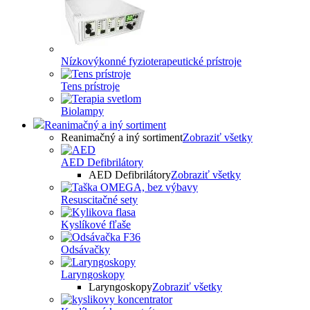
Nízkovýkonné fyzioterapeutické prístroje
Tens prístroje
Biolampy
Reanimačný a iný sortiment
Reanimačný a iný sortiment
Zobraziť všetky
AED Defibrilátory
AED Defibrilátory
Zobraziť všetky
Resuscitačné sety
Kyslíkové fľaše
Odsávačky
Laryngoskopy
Laryngoskopy
Zobraziť všetky