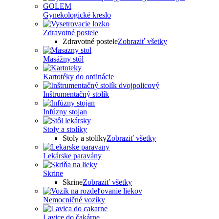
Gynekologické kreslo
Zdravotné postele
Zdravotné postele
Zobraziť všetky
Masážny stôl
Kartotéky do ordinácie
Inštrumentačný stolík
Infúzny stojan
Stoly a stolíky
Stoly a stolíky
Zobraziť všetky
Lekárske paravány
Skrine
Skrine
Zobraziť všetky
Nemocničné vozíky
Lavice do čakárne