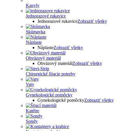
Kanyly
Jednorazové rukavice
Jednorazové rukavice
Zobraziť všetky
Skúmavka
Náplaste
Náplaste
Zobraziť všetky
Obväzový materiál
Obväzový materiál
Zobraziť všetky
Chirurgické šijacie potreby
Vaty
Gynekologické pomôcky
Gynekologické pomôcky
Zobraziť všetky
Katétre
Sondy