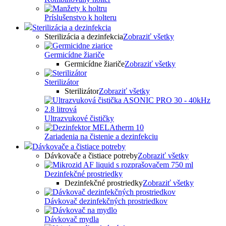
Príslušenstvo k holteru
Sterilizácia a dezinfekcia
Sterilizácia a dezinfekcia
Zobraziť všetky
Germicídne žiariče
Germicídne žiariče
Zobraziť všetky
Sterilizátor
Sterilizátor
Zobraziť všetky
Ultrazvukové čističky
Zariadenia na čistenie a dezinfekciu
Dávkovače a čistiace potreby
Dávkovače a čistiace potreby
Zobraziť všetky
Dezinfekčné prostriedky
Dezinfekčné prostriedky
Zobraziť všetky
Dávkovač dezinfekčných prostriedkov
Dávkovač mydla