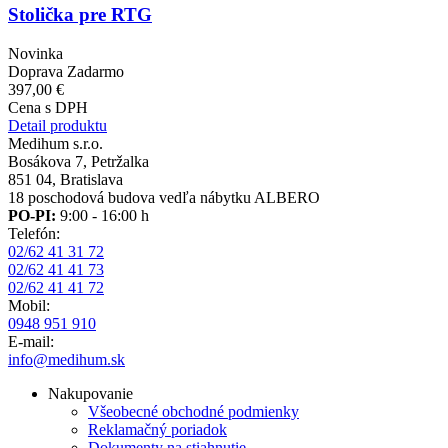
Stolička pre RTG
Novinka
Doprava Zadarmo
397,00 €
Cena s DPH
Detail produktu
Medihum s.r.o.
Bosákova 7, Petržalka
851 04, Bratislava
18 poschodová budova vedľa nábytku ALBERO
PO-PI:
9:00 - 16:00 h
Telefón:
02/62 41 31 72
02/62 41 41 73
02/62 41 41 72
Mobil:
0948 951 910
E-mail:
info@medihum.sk
Nakupovanie
Všeobecné obchodné podmienky
Reklamačný poriadok
Dokumenty na stiahnutie