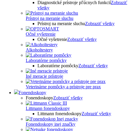
Diagnostické prístroje pľúcnych funkcií
Zobraziť
všetky
Prístroj na meranie sluchu
Prístroj na meranie sluchu
Zobraziť všetky
Očné vyšetrenie
Očné vyšetrenie
Zobraziť všetky
Alkoholtestery
Laboratórne pomôcky
Laboratórne pomôcky
Zobraziť všetky
Iné meracie prístroje
Veterinárne pomôcky a prístroje pre prax
Fonendoskopy
Fonendoskopy
Zobraziť všetky
Littmann fonendoskopy
Littmann fonendoskopy
Zobraziť všetky
Fonendoskopy inej značky