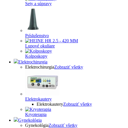
Sety a súpravy
Príslušenstvo
Lupové okuliare
Kolposkopy
Elektrochirurgia
Elektrochirurgia
Zobraziť všetky
Elektrokautery
Elektrokautery
Zobraziť všetky
Kryoterapia
Gynekológia
Gynekológia
Zobraziť všetky