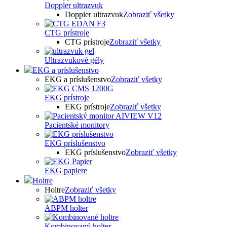
Doppler ultrazvuk
Doppler ultrazvuk
Zobraziť všetky
CTG prístroje
CTG prístroje
Zobraziť všetky
Ultrazvukové gély
EKG a príslušenstvo
EKG a príslušenstvo
Zobraziť všetky
EKG prístroje
EKG prístroje
Zobraziť všetky
Pacientské monitory
EKG príslušenstvo
EKG príslušenstvo
Zobraziť všetky
EKG papiere
Holtre
Holtre
Zobraziť všetky
ABPM holter
Kombinovaný holter