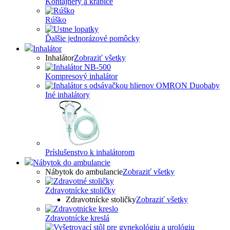
Kontajnery a krabice
Rúško
Ďalšie jednorázové pomôcky
Inhalátor
Inhalátor
Zobraziť všetky
Kompresový inhalátor
Iné inhalátory
Príslušenstvo k inhalátorom
Nábytok do ambulancie
Nábytok do ambulancie
Zobraziť všetky
Zdravotnícke stoličky
Zdravotnícke stoličky
Zobraziť všetky
Zdravotnícke kreslá