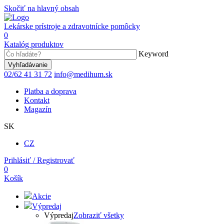
Skočiť na hlavný obsah
Lekárske prístroje a zdravotnícke pomôcky
0
Katalóg produktov
Keyword
02/62 41 31 72
info@medihum.sk
Platba a doprava
Kontakt
Magazín
SK
CZ
Prihlásiť / Registrovať
0
Košík
Akcie
Výpredaj
Výpredaj
Zobraziť všetky