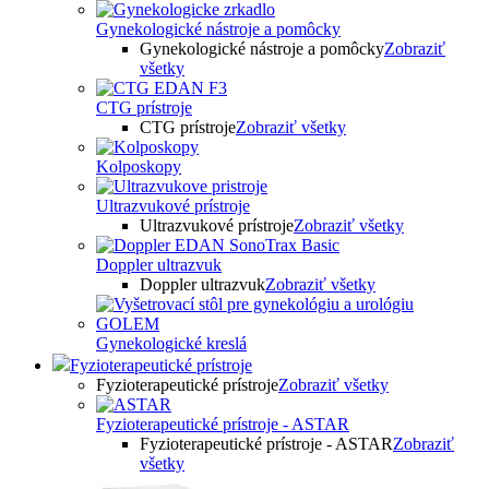
Gynekologické nástroje a pomôcky
Gynekologické nástroje a pomôcky
Zobraziť
všetky
CTG prístroje
CTG prístroje
Zobraziť všetky
Kolposkopy
Ultrazvukové prístroje
Ultrazvukové prístroje
Zobraziť všetky
Doppler ultrazvuk
Doppler ultrazvuk
Zobraziť všetky
Gynekologické kreslá
Fyzioterapeutické prístroje
Fyzioterapeutické prístroje
Zobraziť všetky
Fyzioterapeutické prístroje - ASTAR
Fyzioterapeutické prístroje - ASTAR
Zobraziť
všetky