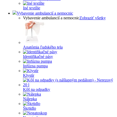
Iné textílie
Vybavenie ambulancií a nemocnic
Vybavenie ambulancií a nemocnic
Zobraziť všetky
Anatómia ľudského tela
Identifikačné pásy
Infúzna pumpa
Klystír
Kôš na odpadky
Nálepka
Škrtidlo