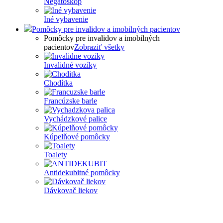
Negatoskop
Iné vybavenie
Pomôcky pre invalidov a imobilných pacientov
Pomôcky pre invalidov a imobilných
pacientov
Zobraziť všetky
Invalidné vozíky
Chodítka
Francúzske barle
Vychádzkové palice
Kúpelňové pomôcky
Toalety
Antidekubitné pomôcky
Dávkovač liekov