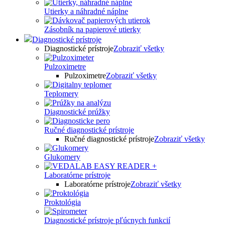
Utierky a náhradné náplne
Zásobník na papierové utierky
Diagnostické prístroje
Diagnostické prístroje
Zobraziť všetky
Pulzoximetre
Pulzoximetre
Zobraziť všetky
Teplomery
Diagnostické prúžky
Ručné diagnostické prístroje
Ručné diagnostické prístroje
Zobraziť všetky
Glukomery
Laboratórne prístroje
Laboratórne prístroje
Zobraziť všetky
Proktológia
Diagnostické prístroje pľúcnych funkcií