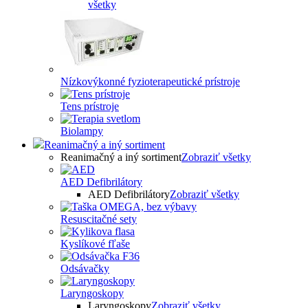
všetky
Nízkovýkonné fyzioterapeutické prístroje
Tens prístroje
Biolampy
Reanimačný a iný sortiment
Reanimačný a iný sortiment
Zobraziť všetky
AED Defibrilátory
AED Defibrilátory
Zobraziť všetky
Resuscitačné sety
Kyslíkové fľaše
Odsávačky
Laryngoskopy
Laryngoskopy
Zobraziť všetky