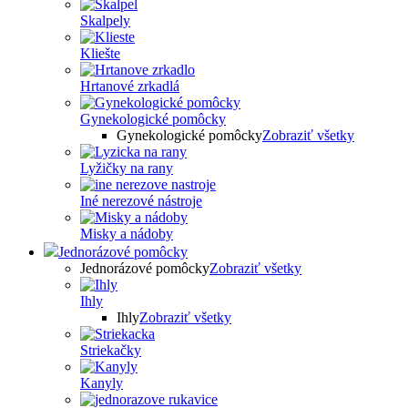
Skalpely
Kliešte
Hrtanové zrkadlá
Gynekologické pomôcky
Gynekologické pomôcky
Zobraziť všetky
Lyžičky na rany
Iné nerezové nástroje
Misky a nádoby
Jednorázové pomôcky
Jednorázové pomôcky
Zobraziť všetky
Ihly
Ihly
Zobraziť všetky
Striekačky
Kanyly