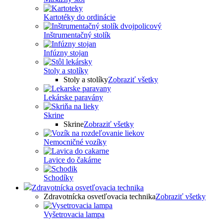
Kartotéky do ordinácie
Inštrumentačný stolík
Infúzny stojan
Stoly a stolíky
Stoly a stolíky
Zobraziť všetky
Lekárske paravány
Skrine
Skrine
Zobraziť všetky
Nemocničné vozíky
Lavice do čakárne
Schodíky
Zdravotnícka osvetľovacia technika
Zdravotnícka osvetľovacia technika
Zobraziť všetky
Vyšetrovacia lampa