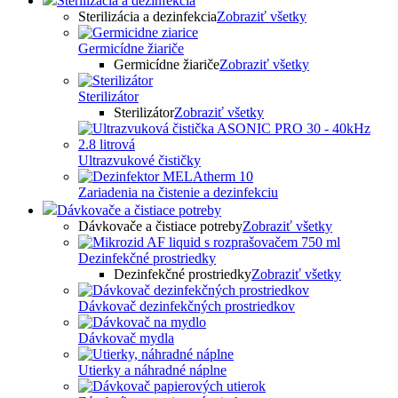
Sterilizácia a dezinfekcia
Sterilizácia a dezinfekcia
Zobraziť všetky
Germicídne žiariče
Germicídne žiariče
Zobraziť všetky
Sterilizátor
Sterilizátor
Zobraziť všetky
Ultrazvukové čističky
Zariadenia na čistenie a dezinfekciu
Dávkovače a čistiace potreby
Dávkovače a čistiace potreby
Zobraziť všetky
Dezinfekčné prostriedky
Dezinfekčné prostriedky
Zobraziť všetky
Dávkovač dezinfekčných prostriedkov
Dávkovač mydla
Utierky a náhradné náplne