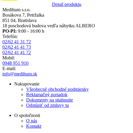
Detail produktu
Medihum s.r.o.
Bosákova 7, Petržalka
851 04, Bratislava
18 poschodová budova vedľa nábytku ALBERO
PO-PI:
9:00 - 16:00 h
Telefón:
02/62 41 31 72
02/62 41 41 73
02/62 41 41 72
Mobil:
0948 951 910
E-mail:
info@medihum.sk
Nakupovanie
Všeobecné obchodné podmienky
Reklamačný poriadok
Dokumenty na stiahnutie
Odstúpiť od zmluvy tu
O spoločnosti
O nás
Kontakt