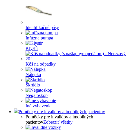
Identifikačné pásy
Infúzna pumpa
Klystír
Kôš na odpadky
Nálepka
Škrtidlo
Negatoskop
Iné vybavenie
Pomôcky pre invalidov a imobilných pacientov
Pomôcky pre invalidov a imobilných
pacientov
Zobraziť všetky