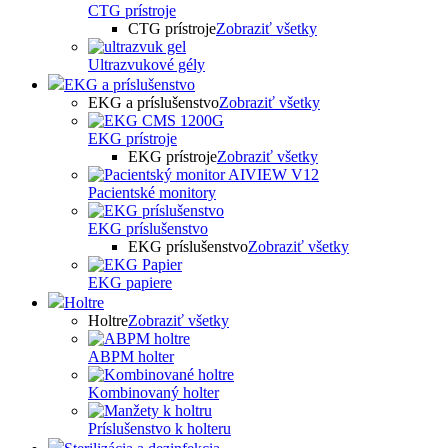
CTG prístroje
CTG prístroje
Zobraziť všetky
Ultrazvukové gély
EKG a príslušenstvo
EKG a príslušenstvo
Zobraziť všetky
EKG prístroje
EKG prístroje
Zobraziť všetky
Pacientské monitory
EKG príslušenstvo
EKG príslušenstvo
Zobraziť všetky
EKG papiere
Holtre
Holtre
Zobraziť všetky
ABPM holter
Kombinovaný holter
Príslušenstvo k holteru