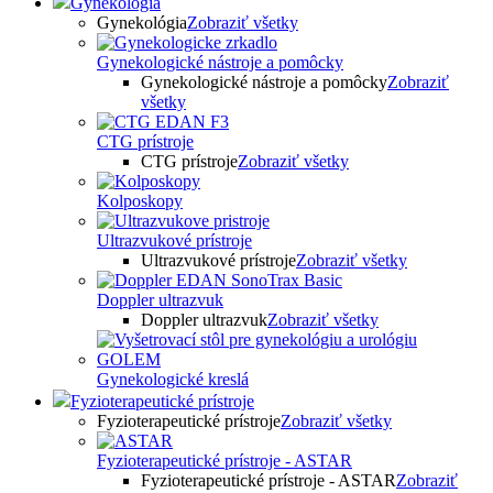
Gynekológia
Gynekológia
Zobraziť všetky
Gynekologické nástroje a pomôcky
Gynekologické nástroje a pomôcky
Zobraziť
všetky
CTG prístroje
CTG prístroje
Zobraziť všetky
Kolposkopy
Ultrazvukové prístroje
Ultrazvukové prístroje
Zobraziť všetky
Doppler ultrazvuk
Doppler ultrazvuk
Zobraziť všetky
Gynekologické kreslá
Fyzioterapeutické prístroje
Fyzioterapeutické prístroje
Zobraziť všetky
Fyzioterapeutické prístroje - ASTAR
Fyzioterapeutické prístroje - ASTAR
Zobraziť