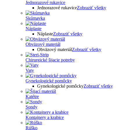
Jednorazové rukavice
Jednorazové rukavice
Zobraziť všetky
Skúmavka
Náplaste
Náplaste
Zobraziť všetky
Obväzový materiál
Obväzový materiál
Zobraziť všetky
Chirurgické šijacie potreby
Vaty
Gynekologické pomôcky
Gynekologické pomôcky
Zobraziť všetky
Katétre
Sondy
Kontajnery a krabice
Rúško