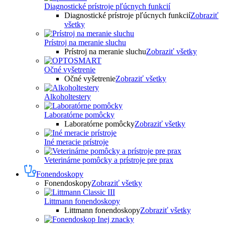
Diagnostické prístroje pľúcnych funkcií
Diagnostické prístroje pľúcnych funkcií
Zobraziť
všetky
Prístroj na meranie sluchu
Prístroj na meranie sluchu
Zobraziť všetky
Očné vyšetrenie
Očné vyšetrenie
Zobraziť všetky
Alkoholtestery
Laboratórne pomôcky
Laboratórne pomôcky
Zobraziť všetky
Iné meracie prístroje
Veterinárne pomôcky a prístroje pre prax
Fonendoskopy
Fonendoskopy
Zobraziť všetky
Littmann fonendoskopy
Littmann fonendoskopy
Zobraziť všetky