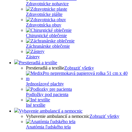
Zdravotnícke nohavice
Zdravotnícke plášte
Zdravotnícka obuv
Chirurgické oblečenie
Záchranárske oblečenie
Zástery
Prestieradlá a textílie
Prestieradlá a textílie
Zobraziť všetky
Jednorázové plachty
Podložky pod pacienta
Iné textílie
Vybavenie ambulancií a nemocnic
Vybavenie ambulancií a nemocnic
Zobraziť všetky
Anatómia ľudského tela