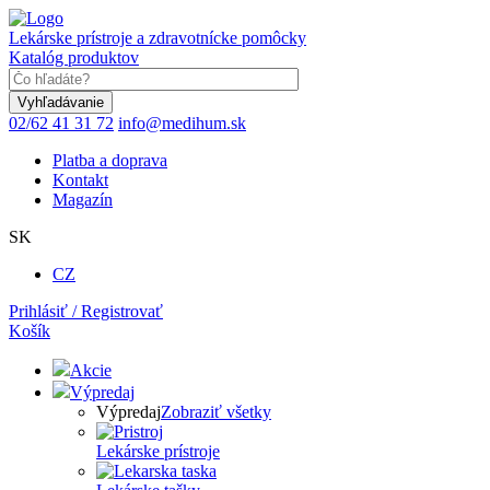
Skočiť
na
Lekárske prístroje a zdravotnícke pomôcky
hlavný
Katalóg produktov
obsah
Keyword
02/62 41 31 72
info@medihum.sk
Platba a doprava
Kontakt
Magazín
SK
CZ
Prihlásiť / Registrovať
Košík
Akcie
Výpredaj
Výpredaj
Zobraziť všetky
Lekárske prístroje