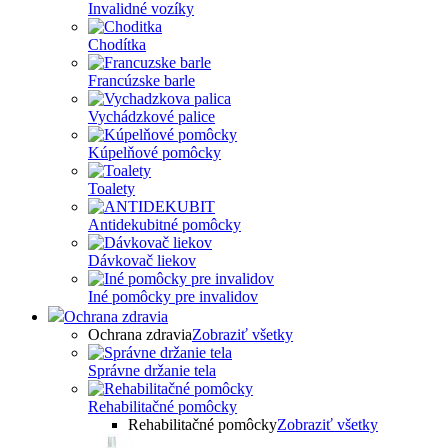
Invalidné vozíky
Chodítka
Francúzske barle
Vychádzkové palice
Kúpelňové pomôcky
Toalety
Antidekubitné pomôcky
Dávkovač liekov
Iné pomôcky pre invalidov
Ochrana zdravia
Ochrana zdravia
Zobraziť všetky
Správne držanie tela
Rehabilitačné pomôcky
Rehabilitačné pomôcky
Zobraziť všetky