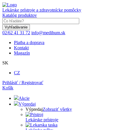
Skočiť
na
Lekárske prístroje a zdravotnícke pomôcky
hlavný
Katalóg produktov
obsah
Keyword
02/62 41 31 72
info@medihum.sk
Platba a doprava
Kontakt
Magazín
SK
CZ
Prihlásiť / Registrovať
Košík
Akcie
Výpredaj
Výpredaj
Zobraziť všetky
Lekárske prístroje