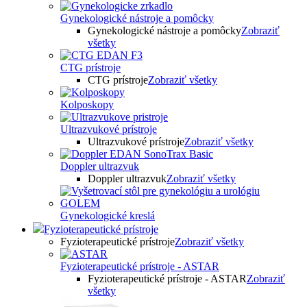
Gynekologické nástroje a pomôcky
Gynekologické nástroje a pomôcky
Zobraziť
všetky
CTG prístroje
CTG prístroje
Zobraziť všetky
Kolposkopy
Ultrazvukové prístroje
Ultrazvukové prístroje
Zobraziť všetky
Doppler ultrazvuk
Doppler ultrazvuk
Zobraziť všetky
Gynekologické kreslá
Fyzioterapeutické prístroje
Fyzioterapeutické prístroje
Zobraziť všetky
Fyzioterapeutické prístroje - ASTAR
Fyzioterapeutické prístroje - ASTAR
Zobraziť
všetky