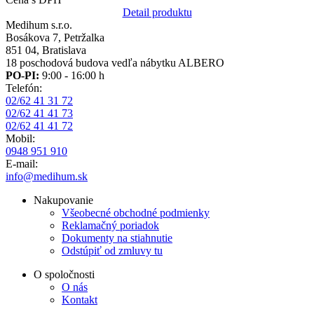
Detail produktu
Medihum s.r.o.
Bosákova 7, Petržalka
851 04, Bratislava
18 poschodová budova vedľa nábytku ALBERO
PO-PI:
9:00 - 16:00 h
Telefón:
02/62 41 31 72
02/62 41 41 73
02/62 41 41 72
Mobil:
0948 951 910
E-mail:
info@medihum.sk
Nakupovanie
Všeobecné obchodné podmienky
Reklamačný poriadok
Dokumenty na stiahnutie
Odstúpiť od zmluvy tu
O spoločnosti
O nás
Kontakt