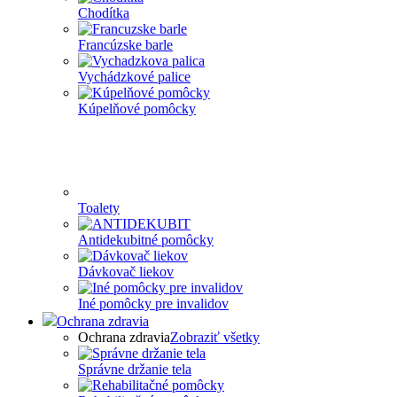
Chodítka
Francúzske barle
Vychádzkové palice
Kúpelňové pomôcky
Toalety
Antidekubitné pomôcky
Dávkovač liekov
Iné pomôcky pre invalidov
Ochrana zdravia
Ochrana zdravia
Zobraziť všetky
Správne držanie tela