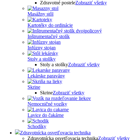
Zdravotné postele
Zobraziť všetky
Masážny stôl
Kartotéky do ordinácie
Inštrumentačný stolík
Infúzny stojan
Stoly a stolíky
Stoly a stolíky
Zobraziť všetky
Lekárske paravány
Skrine
Skrine
Zobraziť všetky
Nemocničné vozíky
Lavice do čakárne
Schodíky
Zdravotnícka osvetľovacia technika
Zdravotnícka osvetľovacia technika
Zobraziť všetky