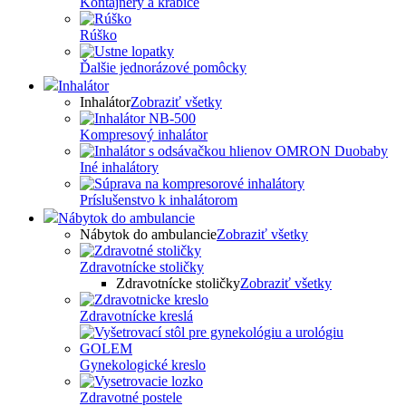
Kontajnery a krabice
Rúško
Ďalšie jednorázové pomôcky
Inhalátor
Inhalátor
Zobraziť všetky
Kompresový inhalátor
Iné inhalátory
Príslušenstvo k inhalátorom
Nábytok do ambulancie
Nábytok do ambulancie
Zobraziť všetky
Zdravotnícke stoličky
Zdravotnícke stoličky
Zobraziť všetky
Zdravotnícke kreslá
Gynekologické kreslo
Zdravotné postele