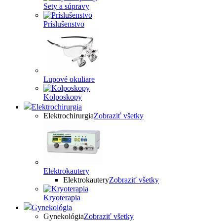
Sety a súpravy
Príslušenstvo
Lupové okuliare
Kolposkopy
Elektrochirurgia
Elektrochirurgia
Zobraziť všetky
Elektrokautery
Elektrokautery
Zobraziť všetky
Kryoterapia
Gynekológia
Gynekológia
Zobraziť všetky