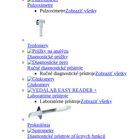
Pulzoximetre
Pulzoximetre
Zobraziť všetky
Teplomery
Diagnostické prúžky
Ručné diagnostické prístroje
Ručné diagnostické prístroje
Zobraziť všetky
Glukomery
Laboratórne prístroje
Laboratórne prístroje
Zobraziť všetky
Proktológia
Diagnostické prístroje pľúcnych funkcií