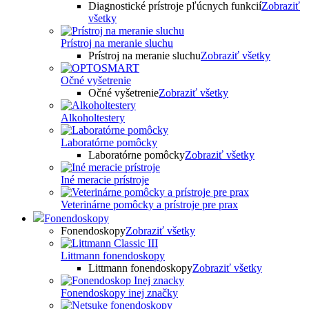
Diagnostické prístroje pľúcnych funkcií
Zobraziť
všetky
Prístroj na meranie sluchu
Prístroj na meranie sluchu
Zobraziť všetky
Očné vyšetrenie
Očné vyšetrenie
Zobraziť všetky
Alkoholtestery
Laboratórne pomôcky
Laboratórne pomôcky
Zobraziť všetky
Iné meracie prístroje
Veterinárne pomôcky a prístroje pre prax
Fonendoskopy
Fonendoskopy
Zobraziť všetky
Littmann fonendoskopy
Littmann fonendoskopy
Zobraziť všetky
Fonendoskopy inej značky