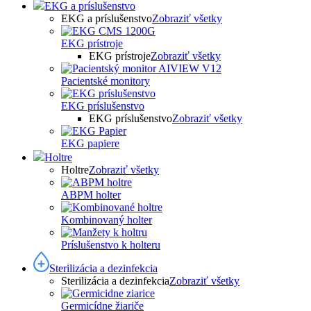
EKG a príslušenstvo
EKG a príslušenstvo
Zobraziť všetky
EKG prístroje
EKG prístroje
Zobraziť všetky
Pacientské monitory
EKG príslušenstvo
EKG príslušenstvo
Zobraziť všetky
EKG papiere
Holtre
Holtre
Zobraziť všetky
ABPM holter
Kombinovaný holter
Príslušenstvo k holteru
Sterilizácia a dezinfekcia
Sterilizácia a dezinfekcia
Zobraziť všetky
Germicídne žiariče