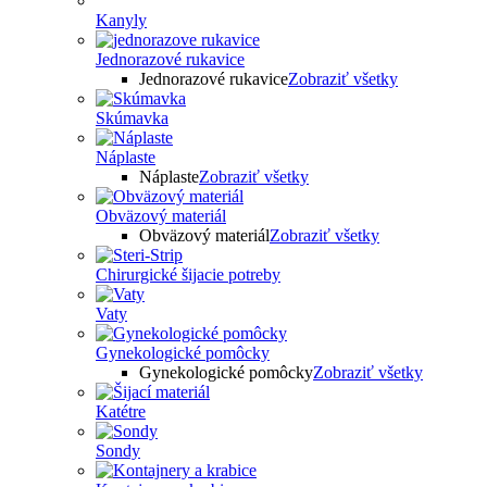
Kanyly
Jednorazové rukavice
Jednorazové rukavice
Zobraziť všetky
Skúmavka
Náplaste
Náplaste
Zobraziť všetky
Obväzový materiál
Obväzový materiál
Zobraziť všetky
Chirurgické šijacie potreby
Vaty
Gynekologické pomôcky
Gynekologické pomôcky
Zobraziť všetky
Katétre
Sondy