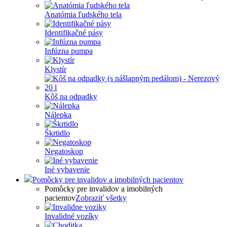
Anatómia ľudského tela
Identifikačné pásy
Infúzna pumpa
Klystír
Kôš na odpadky
Nálepka
Škrtidlo
Negatoskop
Iné vybavenie
Pomôcky pre invalidov a imobilných pacientov
Pomôcky pre invalidov a imobilných
pacientov
Zobraziť všetky
Invalidné vozíky