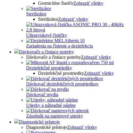
Germicídne žiariče
Zobraziť všetky
Sterilizátor
Sterilizátor
Zobraziť všetky
Ultrazvukové čističky
Zariadenia na čistenie a dezinfekciu
Dávkovače a čistiace potreby
Dávkovače a čistiace potreby
Zobraziť všetky
Dezinfekčné prostriedky
Dezinfekčné prostriedky
Zobraziť všetky
Dávkovač dezinfekčných prostriedkov
Dávkovač mydla
Utierky a náhradné náplne
Zásobník na papierové utierky
Diagnostické prístroje
Diagnostické prístroje
Zobraziť všetky