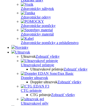
Lekárske tašky
Zdravotnícky nábytok
Zdravotnícke odevy
Zdravotnícke pomôcky
Zdravotnícky materiál
Zdravotnícke pomôcky a príslušenstvo
Novinky
Ultrazvuk
Ultrazvuk
Zobraziť všetky
Ultrazvukové prístroje
Ultrazvukové prístroje
Zobraziť všetky
Doppler ultrazvuk
Doppler ultrazvuk
Zobraziť všetky
CTG prístroje
CTG prístroje
Zobraziť všetky
Ultrazvukové gély