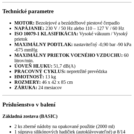
Technické parametre
MOTOR:
Bezolejové a bezúdržbové piestové čerpadlo
NAPÁJANIE:
230 V / 50 Hz alebo 110 – 127 V / 60 Hz
ISO 10079-1 KLASIFIKÁCIA:
Vysoké vákuum / Vysoký
prietok
MAXIMÁLNY PODTLAK:
nastaviteľný -0,90 bar -90 kPa
-675 mmHg
MAXIMÁLNY PRIETOK VOĽNÉHO VZDUCHU:
60
litrov/min.
ÚOVEŇ HLUKU:
51,7 dB(A)
PRACOVNÝ CYKLUS:
nepretržité prevédzka
HMOTNOSŤ:
13 kg
ROZMERY:
46 x 42 x 85 cm
ZÁRUKA:
24 mesiacov
Príslušenstvo v balení
Základná zostava (BASIC)
2 ks zberné nádoby na opakované použitie (2000 ml)
1 súprava silikónových hadičiek (autoklávovateľné) ø 8/14