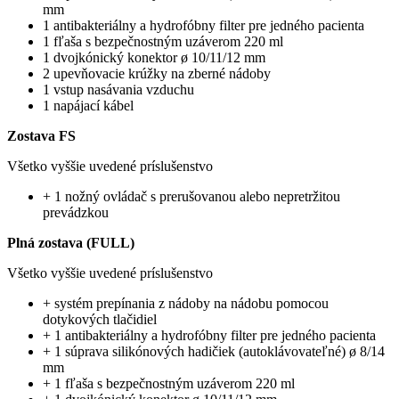
mm
1 antibakteriálny a hydrofóbny filter pre jedného pacienta
1 fľaša s bezpečnostným uzáverom 220 ml
1 dvojkónický konektor ø 10/11/12 mm
2 upevňovacie krúžky na zberné nádoby
1 vstup nasávania vzduchu
1 napájací kábel
Zostava FS
Všetko vyššie uvedené príslušenstvo
+ 1 nožný ovládač s prerušovanou alebo nepretržitou
prevádzkou
Plná zostava (FULL)
Všetko vyššie uvedené príslušenstvo
+ systém prepínania z nádoby na nádobu pomocou
dotykových tlačidiel
+ 1 antibakteriálny a hydrofóbny filter pre jedného pacienta
+ 1 súprava silikónových hadičiek (autoklávovateľné) ø 8/14
mm
+ 1 fľaša s bezpečnostným uzáverom 220 ml