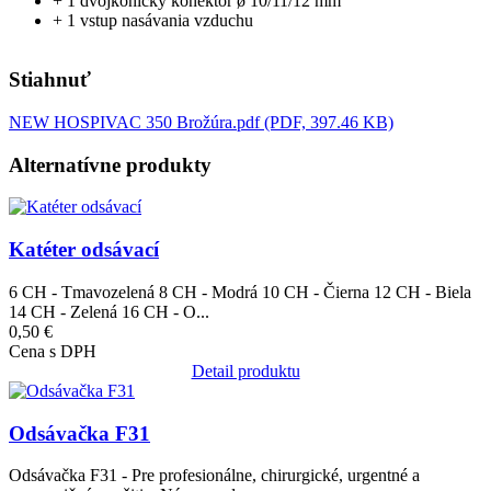
+ 1 dvojkónický konektor ø 10/11/12 mm
+ 1 vstup nasávania vzduchu
Stiahnuť
NEW HOSPIVAC 350 Brožúra.pdf (PDF, 397.46 KB)
Alternatívne produkty
Obrázok
Katéter odsávací
6 CH - Tmavozelená 8 CH - Modrá 10 CH - Čierna 12 CH - Biela
14 CH - Zelená 16 CH - O...
0,50 €
Cena s DPH
Detail produktu
Obrázok
Odsávačka F31
Odsávačka F31 - Pre profesionálne, chirurgické, urgentné a