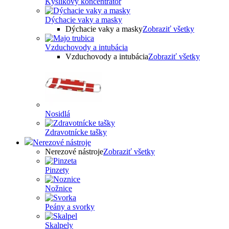
Kyslíkový koncentrátor
Dýchacie vaky a masky
Dýchacie vaky a masky
Zobraziť všetky
Vzduchovody a intubácia
Vzduchovody a intubácia
Zobraziť všetky
Nosidlá
Zdravotnícke tašky
Nerezové nástroje
Nerezové nástroje
Zobraziť všetky
Pinzety
Nožnice
Peány a svorky
Skalpely