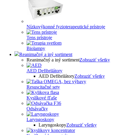
Nízkovýkonné fyzioterapeutické prístroje
Tens prístroje
Biolampy
Reanimačný a iný sortiment
Reanimačný a iný sortiment
Zobraziť všetky
AED Defibrilátory
AED Defibrilátory
Zobraziť všetky
Resuscitačné sety
Kyslíkové fľaše
Odsávačky
Laryngoskopy
Laryngoskopy
Zobraziť všetky