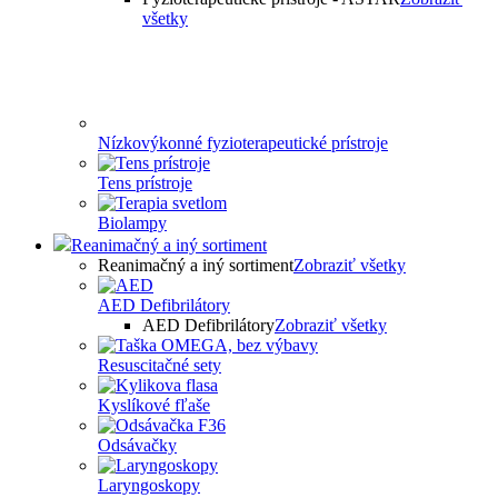
všetky
Nízkovýkonné fyzioterapeutické prístroje
Tens prístroje
Biolampy
Reanimačný a iný sortiment
Reanimačný a iný sortiment
Zobraziť všetky
AED Defibrilátory
AED Defibrilátory
Zobraziť všetky
Resuscitačné sety
Kyslíkové fľaše
Odsávačky
Laryngoskopy