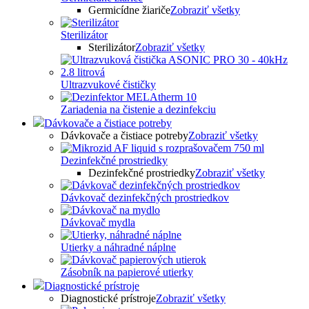
Germicídne žiariče
Zobraziť všetky
Sterilizátor
Sterilizátor
Zobraziť všetky
Ultrazvukové čističky
Zariadenia na čistenie a dezinfekciu
Dávkovače a čistiace potreby
Dávkovače a čistiace potreby
Zobraziť všetky
Dezinfekčné prostriedky
Dezinfekčné prostriedky
Zobraziť všetky
Dávkovač dezinfekčných prostriedkov
Dávkovač mydla
Utierky a náhradné náplne
Zásobník na papierové utierky
Diagnostické prístroje
Diagnostické prístroje
Zobraziť všetky