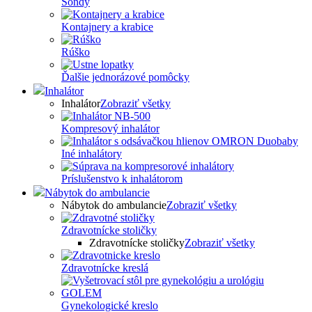
Sondy
Kontajnery a krabice
Rúško
Ďalšie jednorázové pomôcky
Inhalátor
Inhalátor
Zobraziť všetky
Kompresový inhalátor
Iné inhalátory
Príslušenstvo k inhalátorom
Nábytok do ambulancie
Nábytok do ambulancie
Zobraziť všetky
Zdravotnícke stoličky
Zdravotnícke stoličky
Zobraziť všetky
Zdravotnícke kreslá
Gynekologické kreslo