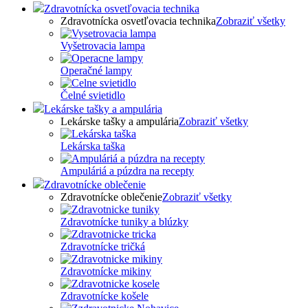
Zdravotnícka osvetľovacia technika
Zdravotnícka osvetľovacia technika
Zobraziť všetky
Vyšetrovacia lampa
Operačné lampy
Čelné svietidlo
Lekárske tašky a ampulária
Lekárske tašky a ampulária
Zobraziť všetky
Lekárska taška
Ampuláriá a púzdra na recepty
Zdravotnícke oblečenie
Zdravotnícke oblečenie
Zobraziť všetky
Zdravotnícke tuniky a blúzky
Zdravotnícke tričká
Zdravotnícke mikiny
Zdravotnícke košele