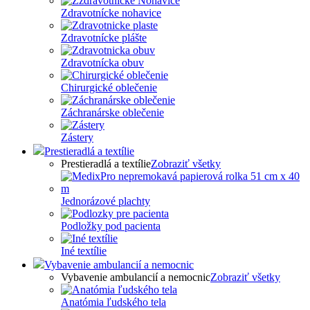
Zdravotnícke nohavice
Zdravotnícke plášte
Zdravotnícka obuv
Chirurgické oblečenie
Záchranárske oblečenie
Zástery
Prestieradlá a textílie
Prestieradlá a textílie
Zobraziť všetky
Jednorázové plachty
Podložky pod pacienta
Iné textílie
Vybavenie ambulancií a nemocnic
Vybavenie ambulancií a nemocnic
Zobraziť všetky
Anatómia ľudského tela