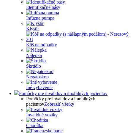
Identifikačné pásy
Infúzna pumpa
Klystír
Kôš na odpadky
Nálepka
Škrtidlo
Negatoskop
Iné vybavenie
Pomôcky pre invalidov a imobilných pacientov
Pomôcky pre invalidov a imobilných
pacientov
Zobraziť všetky
Invalidné vozíky
Chodítka