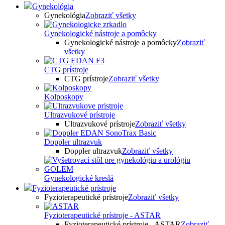
Gynekológia
Gynekológia
Zobraziť všetky
Gynekologické nástroje a pomôcky
Gynekologické nástroje a pomôcky
Zobraziť
všetky
CTG prístroje
CTG prístroje
Zobraziť všetky
Kolposkopy
Ultrazvukové prístroje
Ultrazvukové prístroje
Zobraziť všetky
Doppler ultrazvuk
Doppler ultrazvuk
Zobraziť všetky
Gynekologické kreslá
Fyzioterapeutické prístroje
Fyzioterapeutické prístroje
Zobraziť všetky
Fyzioterapeutické prístroje - ASTAR
Fyzioterapeutické prístroje - ASTAR
Zobraziť