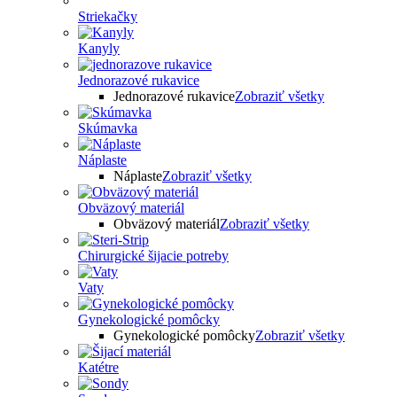
Striekačky
Kanyly
Jednorazové rukavice
Jednorazové rukavice
Zobraziť všetky
Skúmavka
Náplaste
Náplaste
Zobraziť všetky
Obväzový materiál
Obväzový materiál
Zobraziť všetky
Chirurgické šijacie potreby
Vaty
Gynekologické pomôcky
Gynekologické pomôcky
Zobraziť všetky
Katétre