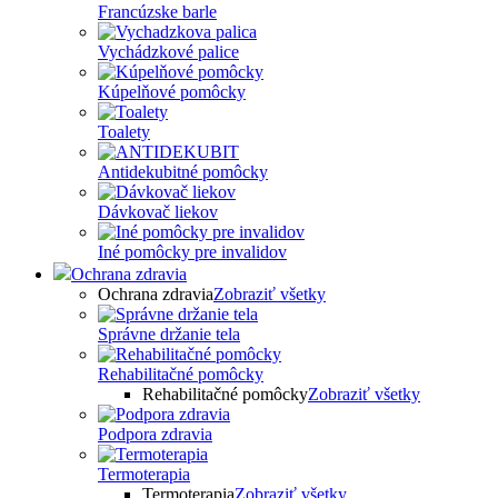
Francúzske barle
Vychádzkové palice
Kúpelňové pomôcky
Toalety
Antidekubitné pomôcky
Dávkovač liekov
Iné pomôcky pre invalidov
Ochrana zdravia
Ochrana zdravia
Zobraziť všetky
Správne držanie tela
Rehabilitačné pomôcky
Rehabilitačné pomôcky
Zobraziť všetky
Podpora zdravia
Termoterapia
Termoterapia
Zobraziť všetky