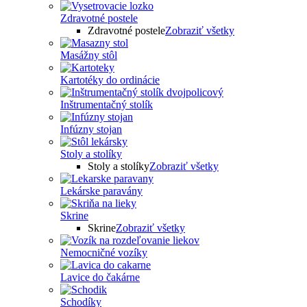
Zdravotné postele
Zdravotné postele
Zobraziť všetky
Masážny stôl
Kartotéky do ordinácie
Inštrumentačný stolík
Infúzny stojan
Stoly a stolíky
Stoly a stolíky
Zobraziť všetky
Lekárske paravány
Skrine
Skrine
Zobraziť všetky
Nemocničné vozíky
Lavice do čakárne
Schodíky