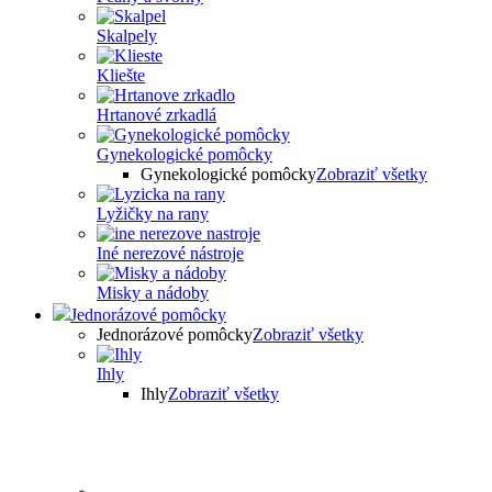
Skalpely
Kliešte
Hrtanové zrkadlá
Gynekologické pomôcky
Gynekologické pomôcky
Zobraziť všetky
Lyžičky na rany
Iné nerezové nástroje
Misky a nádoby
Jednorázové pomôcky
Jednorázové pomôcky
Zobraziť všetky
Ihly
Ihly
Zobraziť všetky