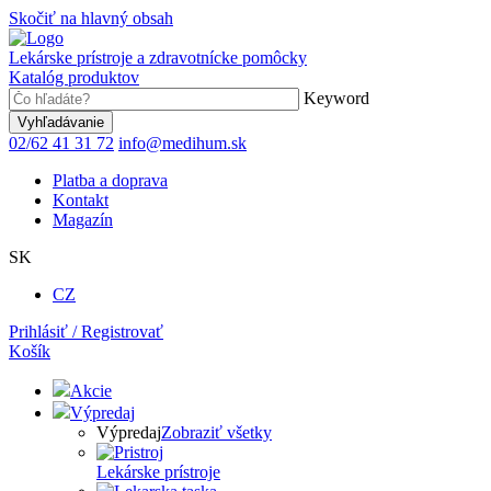
Skočiť na hlavný obsah
Lekárske prístroje a zdravotnícke pomôcky
Katalóg produktov
Keyword
02/62 41 31 72
info@medihum.sk
Platba a doprava
Kontakt
Magazín
SK
CZ
Prihlásiť / Registrovať
Košík
Akcie
Výpredaj
Výpredaj
Zobraziť všetky
Lekárske prístroje