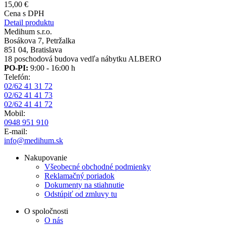
15,00 €
Cena s DPH
Detail produktu
Medihum s.r.o.
Bosákova 7, Petržalka
851 04, Bratislava
18 poschodová budova vedľa nábytku ALBERO
PO-PI:
9:00 - 16:00 h
Telefón:
02/62 41 31 72
02/62 41 41 73
02/62 41 41 72
Mobil:
0948 951 910
E-mail:
info@medihum.sk
Nakupovanie
Všeobecné obchodné podmienky
Reklamačný poriadok
Dokumenty na stiahnutie
Odstúpiť od zmluvy tu
O spoločnosti
O nás