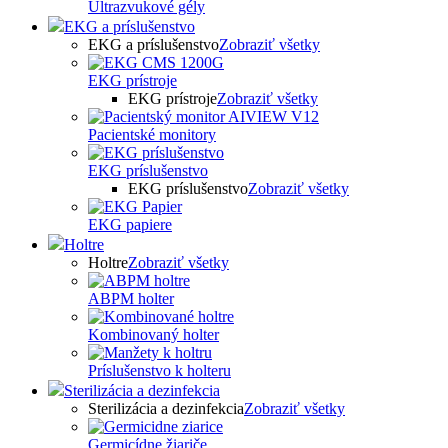
Ultrazvukové gély
EKG a príslušenstvo
EKG a príslušenstvo
Zobraziť všetky
EKG prístroje
EKG prístroje
Zobraziť všetky
Pacientské monitory
EKG príslušenstvo
EKG príslušenstvo
Zobraziť všetky
EKG papiere
Holtre
Holtre
Zobraziť všetky
ABPM holter
Kombinovaný holter
Príslušenstvo k holteru
Sterilizácia a dezinfekcia
Sterilizácia a dezinfekcia
Zobraziť všetky
Germicídne žiariče