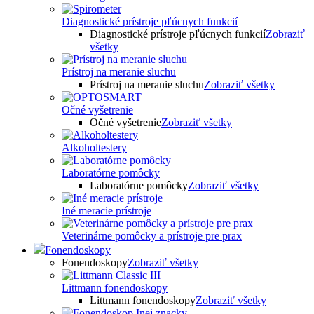
Diagnostické prístroje pľúcnych funkcií
Diagnostické prístroje pľúcnych funkcií
Zobraziť
všetky
Prístroj na meranie sluchu
Prístroj na meranie sluchu
Zobraziť všetky
Očné vyšetrenie
Očné vyšetrenie
Zobraziť všetky
Alkoholtestery
Laboratórne pomôcky
Laboratórne pomôcky
Zobraziť všetky
Iné meracie prístroje
Veterinárne pomôcky a prístroje pre prax
Fonendoskopy
Fonendoskopy
Zobraziť všetky
Littmann fonendoskopy
Littmann fonendoskopy
Zobraziť všetky