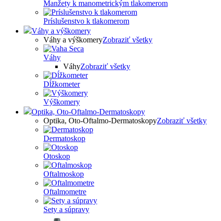
Manžety k manometrickým tlakomerom
Príslušenstvo k tlakomerom
Váhy a výškomery
Váhy a výškomery
Zobraziť všetky
Váhy
Váhy
Zobraziť všetky
Dĺžkometer
Výškomery
Optika, Oto-Oftalmo-Dermatoskopy
Optika, Oto-Oftalmo-Dermatoskopy
Zobraziť všetky
Dermatoskop
Otoskop
Oftalmoskop
Oftalmometre
Sety a súpravy