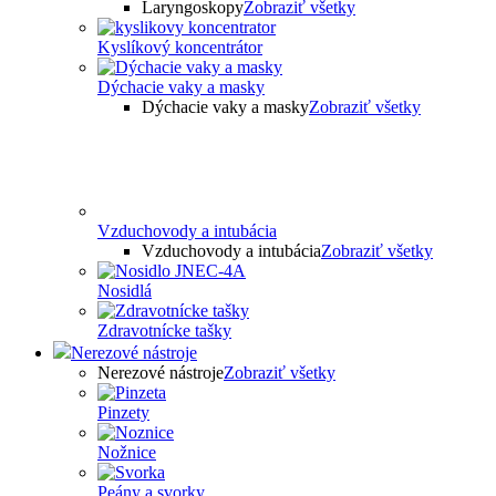
Laryngoskopy
Zobraziť všetky
Kyslíkový koncentrátor
Dýchacie vaky a masky
Dýchacie vaky a masky
Zobraziť všetky
Vzduchovody a intubácia
Vzduchovody a intubácia
Zobraziť všetky
Nosidlá
Zdravotnícke tašky
Nerezové nástroje
Nerezové nástroje
Zobraziť všetky
Pinzety
Nožnice
Peány a svorky