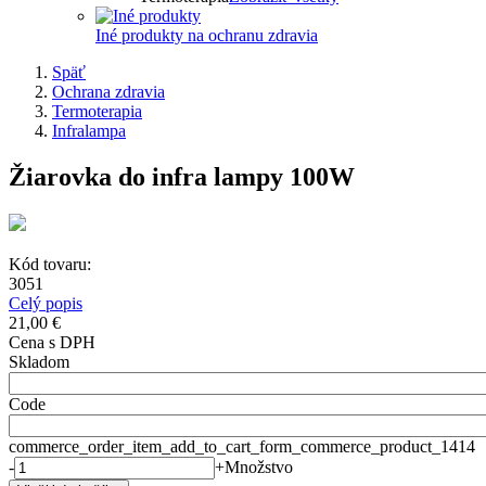
Iné produkty na ochranu zdravia
Späť
Ochrana zdravia
Termoterapia
Infralampa
Žiarovka do infra lampy 100W
Kód tovaru:
3051
Celý popis
21,00 €
Cena s DPH
Skladom
Code
commerce_order_item_add_to_cart_form_commerce_product_1414
-
+
Množstvo