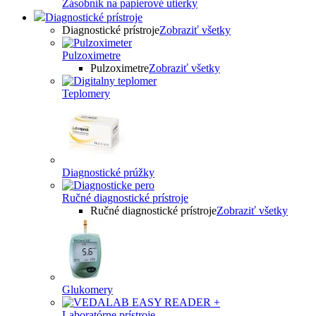
Zásobník na papierové utierky
Diagnostické prístroje
Diagnostické prístroje
Zobraziť všetky
Pulzoximetre
Pulzoximetre
Zobraziť všetky
Teplomery
Diagnostické prúžky
Ručné diagnostické prístroje
Ručné diagnostické prístroje
Zobraziť všetky
Glukomery
Laboratórne prístroje