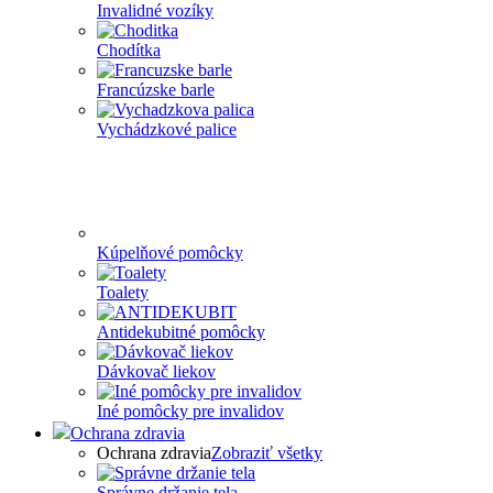
Invalidné vozíky
Chodítka
Francúzske barle
Vychádzkové palice
Kúpelňové pomôcky
Toalety
Antidekubitné pomôcky
Dávkovač liekov
Iné pomôcky pre invalidov
Ochrana zdravia
Ochrana zdravia
Zobraziť všetky
Správne držanie tela