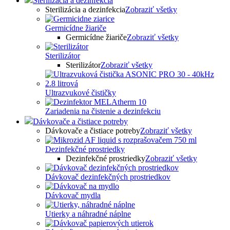
Sterilizácia a dezinfekcia
Sterilizácia a dezinfekcia
Zobraziť všetky
Germicídne žiariče
Germicídne žiariče
Zobraziť všetky
Sterilizátor
Sterilizátor
Zobraziť všetky
Ultrazvukové čističky
Zariadenia na čistenie a dezinfekciu
Dávkovače a čistiace potreby
Dávkovače a čistiace potreby
Zobraziť všetky
Dezinfekčné prostriedky
Dezinfekčné prostriedky
Zobraziť všetky
Dávkovač dezinfekčných prostriedkov
Dávkovač mydla
Utierky a náhradné náplne