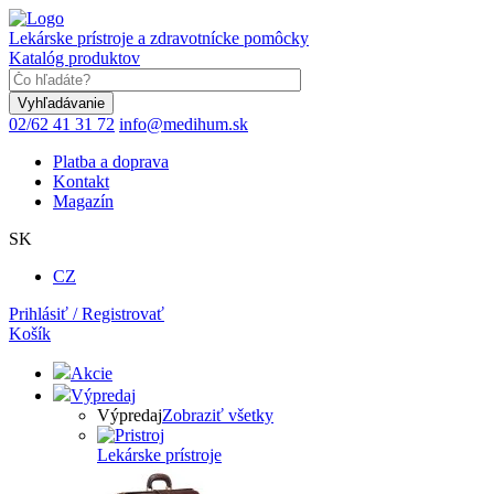
Skočiť
na
Lekárske prístroje a zdravotnícke pomôcky
hlavný
Katalóg produktov
obsah
Keyword
02/62 41 31 72
info@medihum.sk
Platba a doprava
Kontakt
Magazín
SK
CZ
Prihlásiť / Registrovať
Košík
Akcie
Výpredaj
Výpredaj
Zobraziť všetky
Lekárske prístroje