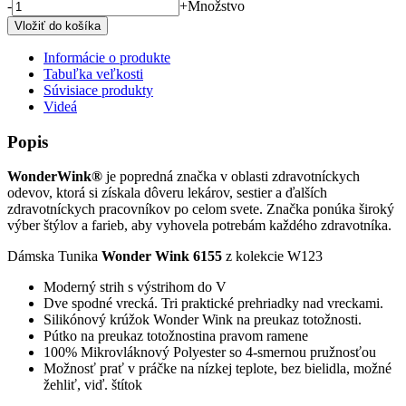
-
+
Množstvo
Informácie o produkte
Tabuľka veľkosti
Súvisiace produkty
Videá
Popis
WonderWink®
je popredná značka v oblasti zdravotníckych
odevov, ktorá si získala dôveru lekárov, sestier a ďalších
zdravotníckych pracovníkov po celom svete. Značka ponúka široký
výber štýlov a farieb, aby vyhovela potrebám každého zdravotníka.
Dámska Tunika
Wonder Wink 6155
z kolekcie
W123
Moderný strih s výstrihom do V
Dve spodné vrecká. Tri praktické prehriadky nad vreckami.
Silikónový krúžok Wonder Wink na preukaz totožnosti.
Pútko na preukaz totožnostina pravom ramene
100% Mikrovláknový Polyester so 4-smernou pružnosťou
Možnosť prať v práčke na nízkej teplote, bez bielidla, možné
žehliť, viď. štítok