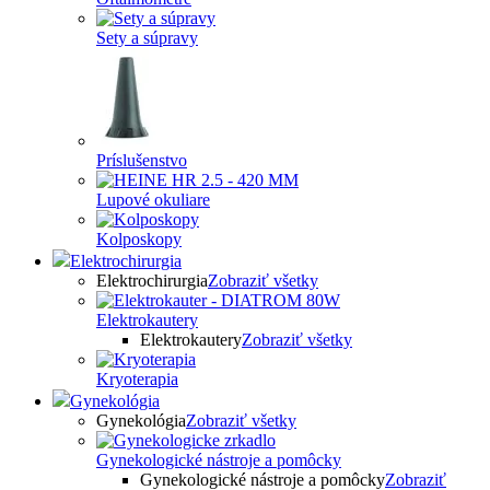
Sety a súpravy
Príslušenstvo
Lupové okuliare
Kolposkopy
Elektrochirurgia
Elektrochirurgia
Zobraziť všetky
Elektrokautery
Elektrokautery
Zobraziť všetky
Kryoterapia
Gynekológia
Gynekológia
Zobraziť všetky
Gynekologické nástroje a pomôcky
Gynekologické nástroje a pomôcky
Zobraziť