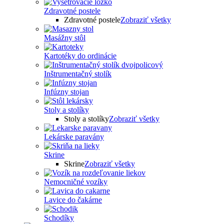
Zdravotné postele
Zdravotné postele
Zobraziť všetky
Masážny stôl
Kartotéky do ordinácie
Inštrumentačný stolík
Infúzny stojan
Stoly a stolíky
Stoly a stolíky
Zobraziť všetky
Lekárske paravány
Skrine
Skrine
Zobraziť všetky
Nemocničné vozíky
Lavice do čakárne
Schodíky