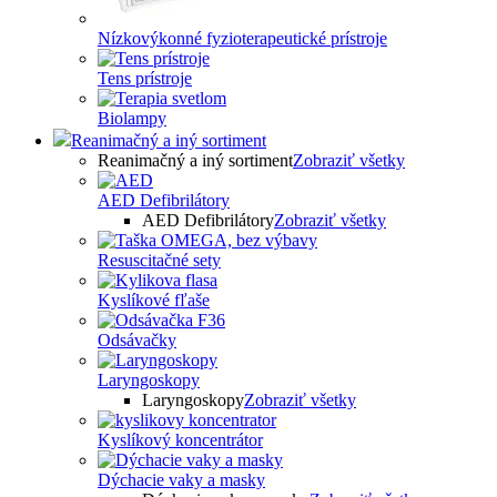
Nízkovýkonné fyzioterapeutické prístroje
Tens prístroje
Biolampy
Reanimačný a iný sortiment
Reanimačný a iný sortiment
Zobraziť všetky
AED Defibrilátory
AED Defibrilátory
Zobraziť všetky
Resuscitačné sety
Kyslíkové fľaše
Odsávačky
Laryngoskopy
Laryngoskopy
Zobraziť všetky
Kyslíkový koncentrátor
Dýchacie vaky a masky