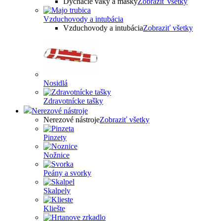
Dýchacie vaky a masky
Zobraziť všetky
Vzduchovody a intubácia
Vzduchovody a intubácia
Zobraziť všetky
Nosidlá
Zdravotnícke tašky
Nerezové nástroje
Nerezové nástroje
Zobraziť všetky
Pinzety
Nožnice
Peány a svorky
Skalpely
Kliešte