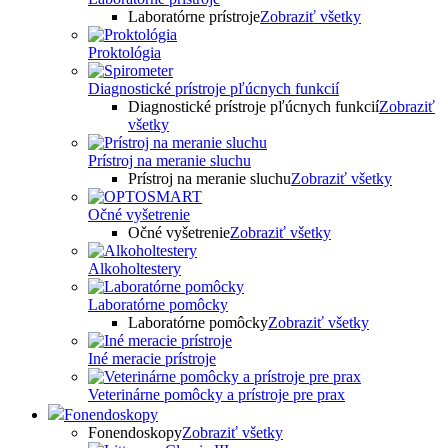
Laboratórne prístroje
Zobraziť všetky
Proktológia
Diagnostické prístroje pľúcnych funkcií
Diagnostické prístroje pľúcnych funkcií
Zobraziť
všetky
Prístroj na meranie sluchu
Prístroj na meranie sluchu
Zobraziť všetky
Očné vyšetrenie
Očné vyšetrenie
Zobraziť všetky
Alkoholtestery
Laboratórne pomôcky
Laboratórne pomôcky
Zobraziť všetky
Iné meracie prístroje
Veterinárne pomôcky a prístroje pre prax
Fonendoskopy
Fonendoskopy
Zobraziť všetky