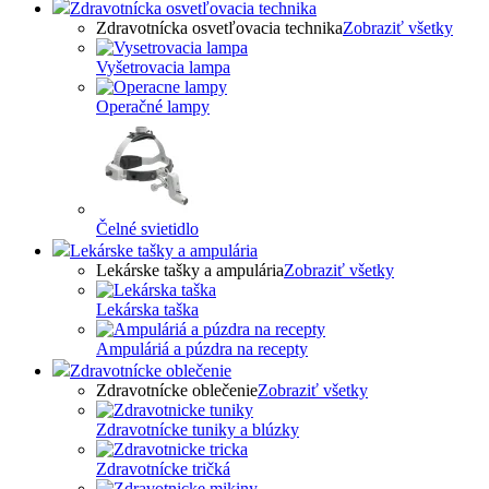
Zdravotnícka osvetľovacia technika
Zdravotnícka osvetľovacia technika
Zobraziť všetky
Vyšetrovacia lampa
Operačné lampy
Čelné svietidlo
Lekárske tašky a ampulária
Lekárske tašky a ampulária
Zobraziť všetky
Lekárska taška
Ampuláriá a púzdra na recepty
Zdravotnícke oblečenie
Zdravotnícke oblečenie
Zobraziť všetky
Zdravotnícke tuniky a blúzky
Zdravotnícke tričká