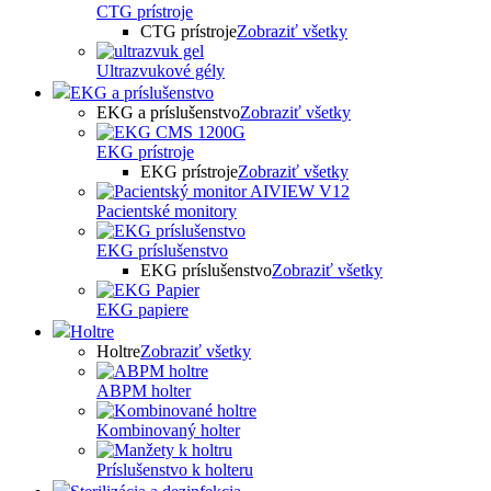
CTG prístroje
CTG prístroje
Zobraziť všetky
Ultrazvukové gély
EKG a príslušenstvo
EKG a príslušenstvo
Zobraziť všetky
EKG prístroje
EKG prístroje
Zobraziť všetky
Pacientské monitory
EKG príslušenstvo
EKG príslušenstvo
Zobraziť všetky
EKG papiere
Holtre
Holtre
Zobraziť všetky
ABPM holter
Kombinovaný holter
Príslušenstvo k holteru