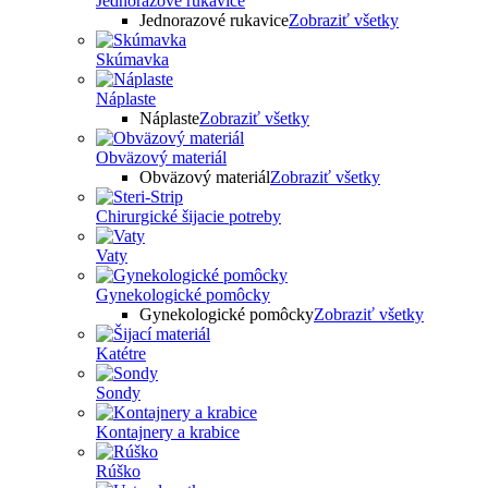
Jednorazové rukavice
Jednorazové rukavice
Zobraziť všetky
Skúmavka
Náplaste
Náplaste
Zobraziť všetky
Obväzový materiál
Obväzový materiál
Zobraziť všetky
Chirurgické šijacie potreby
Vaty
Gynekologické pomôcky
Gynekologické pomôcky
Zobraziť všetky
Katétre
Sondy
Kontajnery a krabice
Rúško