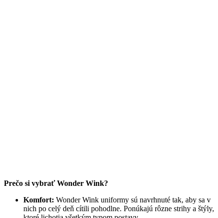
Prečo si vybrať Wonder Wink?
Komfort:
Wonder Wink uniformy sú navrhnuté tak, aby sa v
nich po celý deň cítili pohodlne. Ponúkajú rôzne strihy a štýly,
ktoré lichotia všetkým typom postavy.