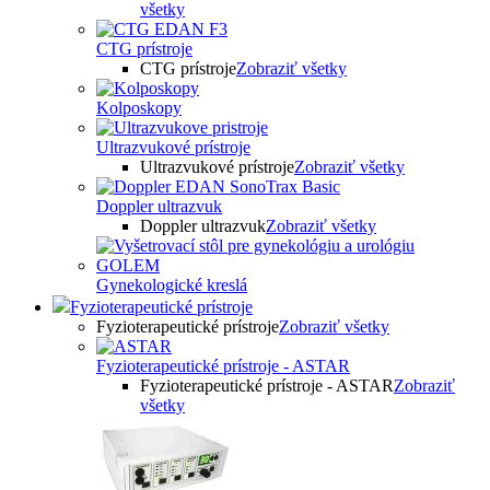
všetky
CTG prístroje
CTG prístroje
Zobraziť všetky
Kolposkopy
Ultrazvukové prístroje
Ultrazvukové prístroje
Zobraziť všetky
Doppler ultrazvuk
Doppler ultrazvuk
Zobraziť všetky
Gynekologické kreslá
Fyzioterapeutické prístroje
Fyzioterapeutické prístroje
Zobraziť všetky
Fyzioterapeutické prístroje - ASTAR
Fyzioterapeutické prístroje - ASTAR
Zobraziť
všetky