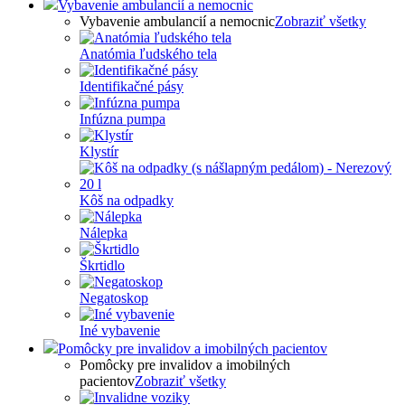
Vybavenie ambulancií a nemocnic
Vybavenie ambulancií a nemocnic
Zobraziť všetky
Anatómia ľudského tela
Identifikačné pásy
Infúzna pumpa
Klystír
Kôš na odpadky
Nálepka
Škrtidlo
Negatoskop
Iné vybavenie
Pomôcky pre invalidov a imobilných pacientov
Pomôcky pre invalidov a imobilných
pacientov
Zobraziť všetky