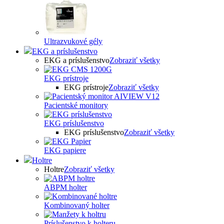
Ultrazvukové gély
EKG a príslušenstvo
EKG a príslušenstvo
Zobraziť všetky
EKG prístroje
EKG prístroje
Zobraziť všetky
Pacientské monitory
EKG príslušenstvo
EKG príslušenstvo
Zobraziť všetky
EKG papiere
Holtre
Holtre
Zobraziť všetky
ABPM holter
Kombinovaný holter
Príslušenstvo k holteru