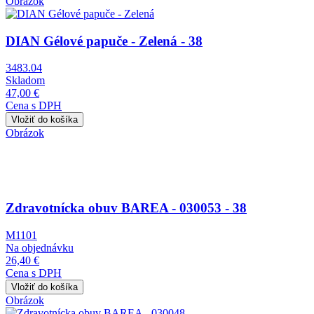
Obrázok
DIAN Gélové papuče - Zelená - 38
3483.04
Skladom
47,00 €
Cena s DPH
Obrázok
Zdravotnícka obuv BAREA - 030053 - 38
M1101
Na objednávku
26,40 €
Cena s DPH
Obrázok