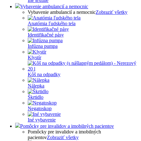
Iné textílie
Vybavenie ambulancií a nemocnic
Vybavenie ambulancií a nemocnic
Zobraziť všetky
Anatómia ľudského tela
Identifikačné pásy
Infúzna pumpa
Klystír
Kôš na odpadky
Nálepka
Škrtidlo
Negatoskop
Iné vybavenie
Pomôcky pre invalidov a imobilných pacientov
Pomôcky pre invalidov a imobilných
pacientov
Zobraziť všetky