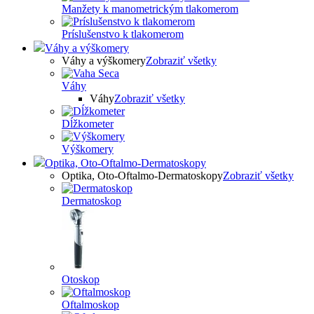
Manžety k manometrickým tlakomerom
Príslušenstvo k tlakomerom
Váhy a výškomery
Váhy a výškomery
Zobraziť všetky
Váhy
Váhy
Zobraziť všetky
Dĺžkometer
Výškomery
Optika, Oto-Oftalmo-Dermatoskopy
Optika, Oto-Oftalmo-Dermatoskopy
Zobraziť všetky
Dermatoskop
Otoskop
Oftalmoskop