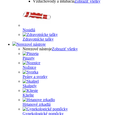
Vzduchovody a intubácia
Zobraziť všetky
Nosidlá
Zdravotnícke tašky
Nerezové nástroje
Nerezové nástroje
Zobraziť všetky
Pinzety
Nožnice
Peány a svorky
Skalpely
Kliešte
Hrtanové zrkadlá
Gynekologické pomôcky