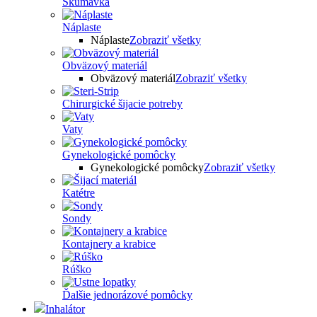
Skúmavka
Náplaste
Náplaste
Zobraziť všetky
Obväzový materiál
Obväzový materiál
Zobraziť všetky
Chirurgické šijacie potreby
Vaty
Gynekologické pomôcky
Gynekologické pomôcky
Zobraziť všetky
Katétre
Sondy
Kontajnery a krabice
Rúško
Ďalšie jednorázové pomôcky
Inhalátor