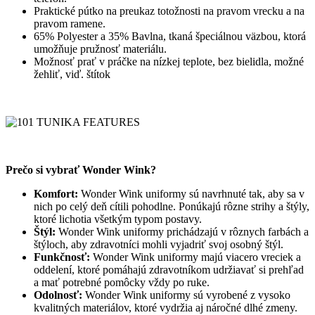
Praktické pútko na preukaz totožnosti na pravom vrecku a na
pravom ramene.
65% Polyester a 35% Bavlna, tkaná špeciálnou väzbou, ktorá
umožňuje pružnosť materiálu.
Možnosť prať v práčke na nízkej teplote, bez bielidla, možné
žehliť, viď. štítok
Prečo si vybrať Wonder Wink?
Komfort:
Wonder Wink uniformy sú navrhnuté tak, aby sa v
nich po celý deň cítili pohodlne. Ponúkajú rôzne strihy a štýly,
ktoré lichotia všetkým typom postavy.
Štýl:
Wonder Wink uniformy prichádzajú v rôznych farbách a
štýloch, aby zdravotníci mohli vyjadriť svoj osobný štýl.
Funkčnosť:
Wonder Wink uniformy majú viacero vreciek a
oddelení, ktoré pomáhajú zdravotníkom udržiavať si prehľad
a mať potrebné pomôcky vždy po ruke.
Odolnosť:
Wonder Wink uniformy sú vyrobené z vysoko
kvalitných materiálov, ktoré vydržia aj náročné dlhé zmeny.