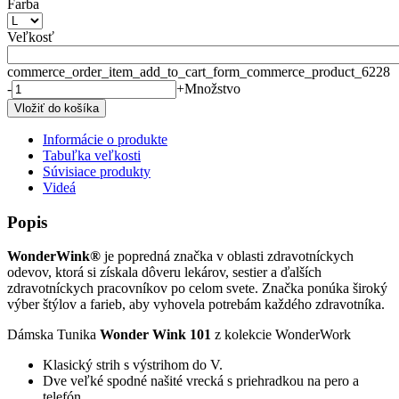
Farba
Veľkosť
commerce_order_item_add_to_cart_form_commerce_product_6228
-
+
Množstvo
Informácie o produkte
Tabuľka veľkosti
Súvisiace produkty
Videá
Popis
WonderWink®
je popredná značka v oblasti zdravotníckych
odevov, ktorá si získala dôveru lekárov, sestier a ďalších
zdravotníckych pracovníkov po celom svete. Značka ponúka široký
výber štýlov a farieb, aby vyhovela potrebám každého zdravotníka.
Dámska Tunika
Wonder Wink 101
z kolekcie WonderWork
Klasický strih s výstrihom do V.
Dve veľké spodné našité vrecká s priehradkou na pero a
telefón.