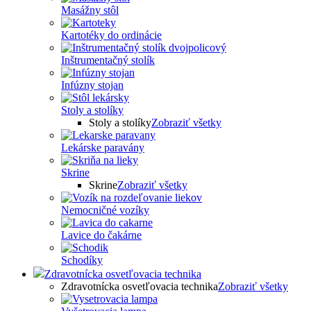
Masážny stôl
Kartotéky do ordinácie
Inštrumentačný stolík
Infúzny stojan
Stoly a stolíky
Stoly a stolíky
Zobraziť všetky
Lekárske paravány
Skrine
Skrine
Zobraziť všetky
Nemocničné vozíky
Lavice do čakárne
Schodíky
Zdravotnícka osvetľovacia technika
Zdravotnícka osvetľovacia technika
Zobraziť všetky