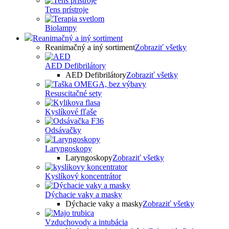
Tens prístroje
Biolampy
Reanimačný a iný sortiment
Reanimačný a iný sortiment
Zobraziť všetky
AED Defibrilátory
AED Defibrilátory
Zobraziť všetky
Resuscitačné sety
Kyslíkové fľaše
Odsávačky
Laryngoskopy
Laryngoskopy
Zobraziť všetky
Kyslíkový koncentrátor
Dýchacie vaky a masky
Dýchacie vaky a masky
Zobraziť všetky
Vzduchovody a intubácia