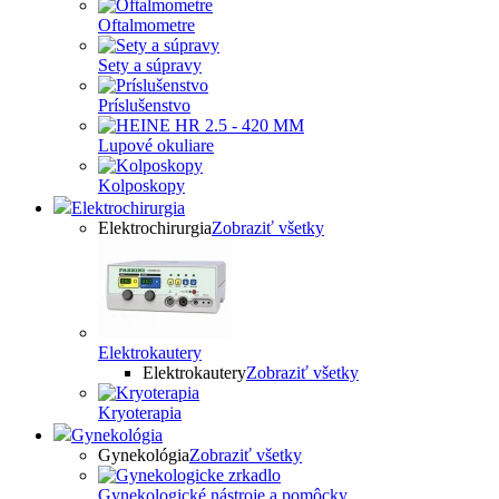
Oftalmometre
Sety a súpravy
Príslušenstvo
Lupové okuliare
Kolposkopy
Elektrochirurgia
Elektrochirurgia
Zobraziť všetky
Elektrokautery
Elektrokautery
Zobraziť všetky
Kryoterapia
Gynekológia
Gynekológia
Zobraziť všetky
Gynekologické nástroje a pomôcky