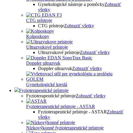
Gynekologické nástroje a pomôcky
Zobraziť
všetky
CTG prístroje
CTG prístroje
Zobraziť všetky
Kolposkopy
Ultrazvukové prístroje
Ultrazvukové prístroje
Zobraziť všetky
Doppler ultrazvuk
Doppler ultrazvuk
Zobraziť všetky
Gynekologické kreslá
Fyzioterapeutické prístroje
Fyzioterapeutické prístroje
Zobraziť všetky
Fyzioterapeutické prístroje - ASTAR
Fyzioterapeutické prístroje - ASTAR
Zobraziť
všetky
Nízkovýkonné fyzioterapeutické prístroje