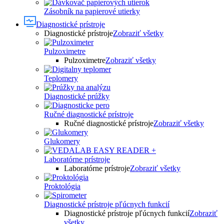
Zásobník na papierové utierky
Diagnostické prístroje
Diagnostické prístroje
Zobraziť všetky
Pulzoximetre
Pulzoximetre
Zobraziť všetky
Teplomery
Diagnostické prúžky
Ručné diagnostické prístroje
Ručné diagnostické prístroje
Zobraziť všetky
Glukomery
Laboratórne prístroje
Laboratórne prístroje
Zobraziť všetky
Proktológia
Diagnostické prístroje pľúcnych funkcií
Diagnostické prístroje pľúcnych funkcií
Zobraziť
všetky