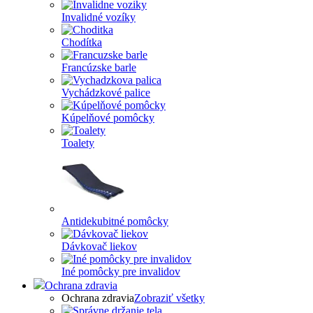
Invalidné vozíky
Chodítka
Francúzske barle
Vychádzkové palice
Kúpelňové pomôcky
Toalety
Antidekubitné pomôcky
Dávkovač liekov
Iné pomôcky pre invalidov
Ochrana zdravia
Ochrana zdravia
Zobraziť všetky