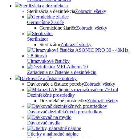
Sterilizácia a dezinfekcia
Sterilizácia a dezinfekcia
Zobraziť všetky
Germicídne žiariče
Germicídne žiariče
Zobraziť všetky
Sterilizátor
Sterilizátor
Zobraziť všetky
Ultrazvukové čističky
Zariadenia na čistenie a dezinfekciu
Dávkovače a čistiace potreby
Dávkovače a čistiace potreby
Zobraziť všetky
Dezinfekčné prostriedky
Dezinfekčné prostriedky
Zobraziť všetky
Dávkovač dezinfekčných prostriedkov
Dávkovač mydla
Utierky a náhradné náplne