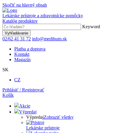
Skočiť na hlavný obsah
Lekárske prístroje a zdravotnícke pomôcky
Katalóg produktov
Keyword
02/62 41 31 72
info@medihum.sk
Platba a doprava
Kontakt
Magazín
SK
CZ
Prihlásiť / Registrovať
Košík
Akcie
Výpredaj
Výpredaj
Zobraziť všetky
Lekárske prístroje