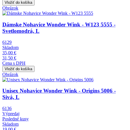
Obrázok
Dámske Nohavice Wonder Wink - W123 5555 -
Svetlomodrá, L
6129
Skladom
35,00 €
31,50 €
Cena s DPH
Obrázok
Unisex Nohavice Wonder Wink - Origins 5006 -
Sivá, L
6136
Výpredaj
Posledné kusy
Skladom
19,00 €