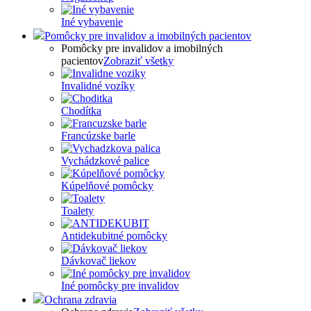
Iné vybavenie
Pomôcky pre invalidov a imobilných pacientov
Pomôcky pre invalidov a imobilných
pacientov
Zobraziť všetky
Invalidné vozíky
Chodítka
Francúzske barle
Vychádzkové palice
Kúpelňové pomôcky
Toalety
Antidekubitné pomôcky
Dávkovač liekov
Iné pomôcky pre invalidov
Ochrana zdravia