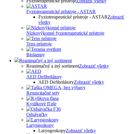
Fyzioterapeutické prístroje
Zobraziť všetky
Fyzioterapeutické prístroje - ASTAR
Fyzioterapeutické prístroje - ASTAR
Zobraziť
všetky
Nízkovýkonné fyzioterapeutické prístroje
Tens prístroje
Biolampy
Reanimačný a iný sortiment
Reanimačný a iný sortiment
Zobraziť všetky
AED Defibrilátory
AED Defibrilátory
Zobraziť všetky
Resuscitačné sety
Kyslíkové fľaše
Odsávačky
Laryngoskopy
Laryngoskopy
Zobraziť všetky