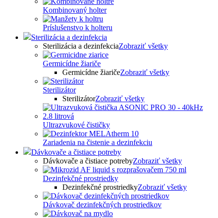
Kombinovaný holter
Príslušenstvo k holteru
Sterilizácia a dezinfekcia
Sterilizácia a dezinfekcia
Zobraziť všetky
Germicídne žiariče
Germicídne žiariče
Zobraziť všetky
Sterilizátor
Sterilizátor
Zobraziť všetky
Ultrazvukové čističky
Zariadenia na čistenie a dezinfekciu
Dávkovače a čistiace potreby
Dávkovače a čistiace potreby
Zobraziť všetky
Dezinfekčné prostriedky
Dezinfekčné prostriedky
Zobraziť všetky
Dávkovač dezinfekčných prostriedkov