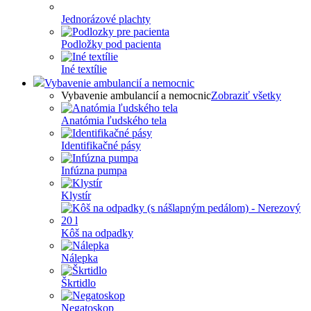
Jednorázové plachty
Podložky pod pacienta
Iné textílie
Vybavenie ambulancií a nemocnic
Vybavenie ambulancií a nemocnic
Zobraziť všetky
Anatómia ľudského tela
Identifikačné pásy
Infúzna pumpa
Klystír
Kôš na odpadky
Nálepka
Škrtidlo
Negatoskop