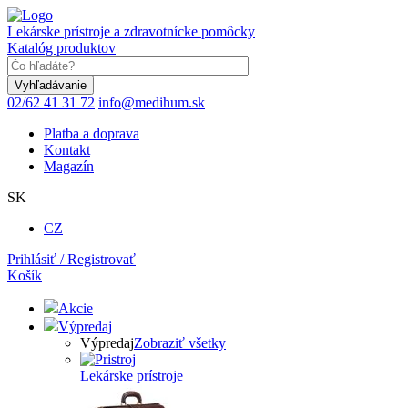
Skočiť
na
Lekárske prístroje a zdravotnícke pomôcky
hlavný
Katalóg produktov
obsah
Keyword
02/62 41 31 72
info@medihum.sk
Platba a doprava
Kontakt
Magazín
SK
CZ
Prihlásiť / Registrovať
Košík
Akcie
Výpredaj
Výpredaj
Zobraziť všetky
Lekárske prístroje