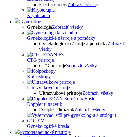
Elektrokautery
Zobraziť všetky
Kryoterapia
Gynekológia
Gynekológia
Zobraziť všetky
Gynekologické nástroje a pomôcky
Gynekologické nástroje a pomôcky
Zobraziť
všetky
CTG prístroje
CTG prístroje
Zobraziť všetky
Kolposkopy
Ultrazvukové prístroje
Ultrazvukové prístroje
Zobraziť všetky
Doppler ultrazvuk
Doppler ultrazvuk
Zobraziť všetky
Gynekologické kreslá
Fyzioterapeutické prístroje