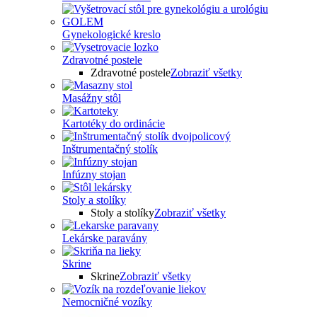
Gynekologické kreslo
Zdravotné postele
Zdravotné postele
Zobraziť všetky
Masážny stôl
Kartotéky do ordinácie
Inštrumentačný stolík
Infúzny stojan
Stoly a stolíky
Stoly a stolíky
Zobraziť všetky
Lekárske paravány
Skrine
Skrine
Zobraziť všetky
Nemocničné vozíky