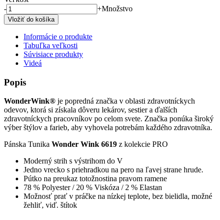
-
+
Množstvo
Informácie o produkte
Tabuľka veľkosti
Súvisiace produkty
Videá
Popis
WonderWink®
je popredná značka v oblasti zdravotníckych
odevov, ktorá si získala dôveru lekárov, sestier a ďalších
zdravotníckych pracovníkov po celom svete. Značka ponúka široký
výber štýlov a farieb, aby vyhovela potrebám každého zdravotníka.
Pánska Tunika
Wonder Wink 6619
z kolekcie PRO
Moderný strih s výstrihom do V
Jedno vrecko s priehradkou na pero na ľavej strane hrude.
Pútko na preukaz totožnostina pravom ramene
78 % Polyester / 20 % Viskóza / 2 % Elastan
Možnosť prať v práčke na nízkej teplote, bez bielidla, možné
žehliť, viď. štítok