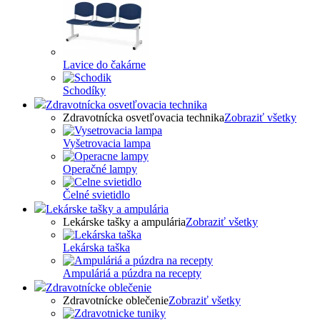
Lavice do čakárne
Schodíky
Zdravotnícka osvetľovacia technika
Zdravotnícka osvetľovacia technika
Zobraziť všetky
Vyšetrovacia lampa
Operačné lampy
Čelné svietidlo
Lekárske tašky a ampulária
Lekárske tašky a ampulária
Zobraziť všetky
Lekárska taška
Ampuláriá a púzdra na recepty
Zdravotnícke oblečenie
Zdravotnícke oblečenie
Zobraziť všetky