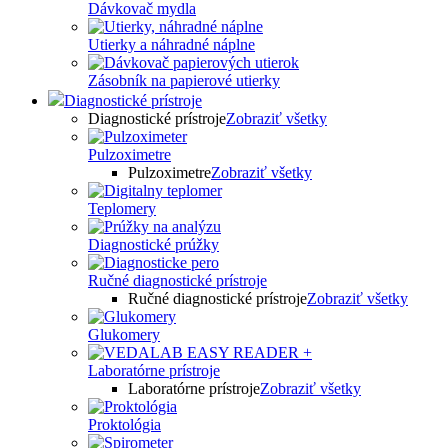
Dávkovač mydla
Utierky a náhradné náplne
Zásobník na papierové utierky
Diagnostické prístroje
Diagnostické prístroje
Zobraziť všetky
Pulzoximetre
Pulzoximetre
Zobraziť všetky
Teplomery
Diagnostické prúžky
Ručné diagnostické prístroje
Ručné diagnostické prístroje
Zobraziť všetky
Glukomery
Laboratórne prístroje
Laboratórne prístroje
Zobraziť všetky
Proktológia