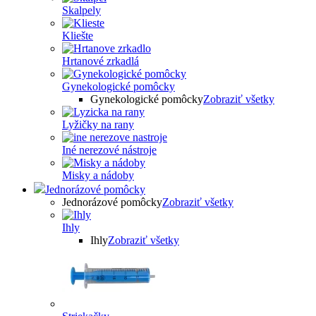
Skalpely
Kliešte
Hrtanové zrkadlá
Gynekologické pomôcky
Gynekologické pomôcky
Zobraziť všetky
Lyžičky na rany
Iné nerezové nástroje
Misky a nádoby
Jednorázové pomôcky
Jednorázové pomôcky
Zobraziť všetky
Ihly
Ihly
Zobraziť všetky