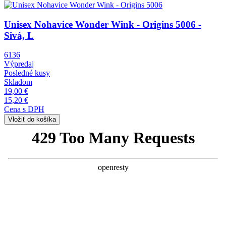
Obrázok
Unisex Nohavice Wonder Wink - Origins 5006 -
Sivá, L
6136
Výpredaj
Posledné kusy
Skladom
19,00 €
15,20 €
Cena s DPH