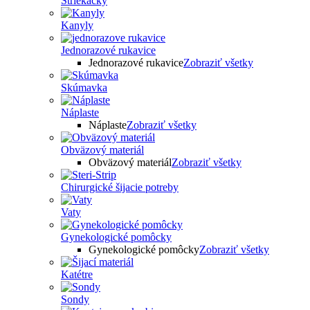
Striekačky
Kanyly
Jednorazové rukavice
Jednorazové rukavice
Zobraziť všetky
Skúmavka
Náplaste
Náplaste
Zobraziť všetky
Obväzový materiál
Obväzový materiál
Zobraziť všetky
Chirurgické šijacie potreby
Vaty
Gynekologické pomôcky
Gynekologické pomôcky
Zobraziť všetky
Katétre
Sondy