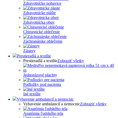
Zdravotnícke nohavice
Zdravotnícke plášte
Zdravotnícka obuv
Chirurgické oblečenie
Záchranárske oblečenie
Zástery
Prestieradlá a textílie
Prestieradlá a textílie
Zobraziť všetky
Jednorázové plachty
Podložky pod pacienta
Iné textílie
Vybavenie ambulancií a nemocnic
Vybavenie ambulancií a nemocnic
Zobraziť všetky
Anatómia ľudského tela