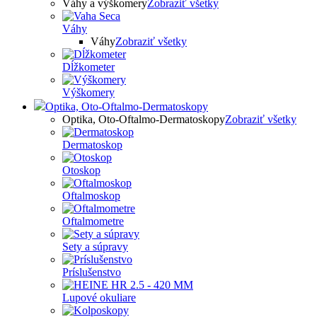
Váhy a výškomery
Zobraziť všetky
Váhy
Váhy
Zobraziť všetky
Dĺžkometer
Výškomery
Optika, Oto-Oftalmo-Dermatoskopy
Optika, Oto-Oftalmo-Dermatoskopy
Zobraziť všetky
Dermatoskop
Otoskop
Oftalmoskop
Oftalmometre
Sety a súpravy
Príslušenstvo
Lupové okuliare