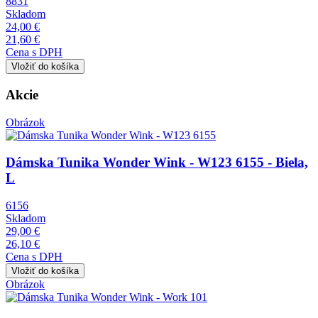
8831
Skladom
24,00 €
21,60 €
Cena s DPH
Akcie
Obrázok
Dámska Tunika Wonder Wink - W123 6155 - Biela,
L
6156
Skladom
29,00 €
26,10 €
Cena s DPH
Obrázok