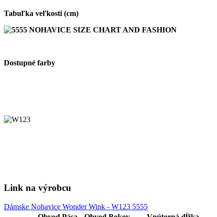
Tabuľka veľkosti (cm)
Dostupné farby
Link na výrobcu
Dámske Nohavice Wonder Wink - W123 5555
Obvod Pása
Obvod Bokov
Vnútorná dĺžka