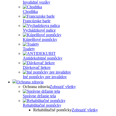
Invalidné vozíky
Chodítka
Francúzske barle
Vychádzkové palice
Kúpelňové pomôcky
Toalety
Antidekubitné pomôcky
Dávkovač liekov
Iné pomôcky pre invalidov
Ochrana zdravia
Ochrana zdravia
Zobraziť všetky
Správne držanie tela
Rehabilitačné pomôcky
Rehabilitačné pomôcky
Zobraziť všetky