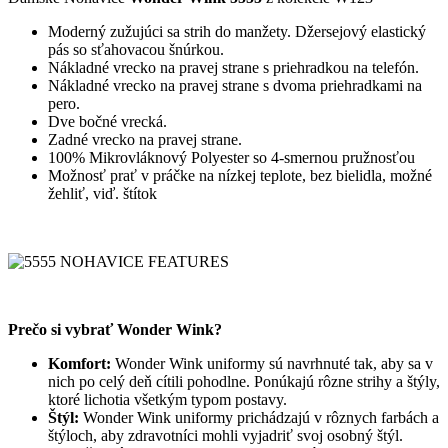
Moderný zužujúci sa strih do manžety. Džersejový elastický
pás so sťahovacou šnúrkou.
Nákladné vrecko na pravej strane s priehradkou na telefón.
Nákladné vrecko na pravej strane s dvoma priehradkami na
pero.
Dve bočné vrecká.
Zadné vrecko na pravej strane.
100% Mikrovláknový Polyester so 4-smernou pružnosťou
Možnosť prať v práčke na nízkej teplote, bez bielidla, možné
žehliť, viď. štítok
Prečo si vybrať Wonder Wink?
Komfort:
Wonder Wink uniformy sú navrhnuté tak, aby sa v
nich po celý deň cítili pohodlne. Ponúkajú rôzne strihy a štýly,
ktoré lichotia všetkým typom postavy.
Štýl:
Wonder Wink uniformy prichádzajú v rôznych farbách a
štýloch, aby zdravotníci mohli vyjadriť svoj osobný štýl.