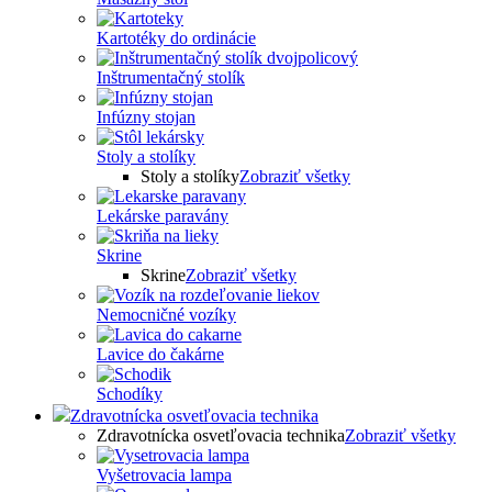
Kartotéky do ordinácie
Inštrumentačný stolík
Infúzny stojan
Stoly a stolíky
Stoly a stolíky
Zobraziť všetky
Lekárske paravány
Skrine
Skrine
Zobraziť všetky
Nemocničné vozíky
Lavice do čakárne
Schodíky
Zdravotnícka osvetľovacia technika
Zdravotnícka osvetľovacia technika
Zobraziť všetky
Vyšetrovacia lampa