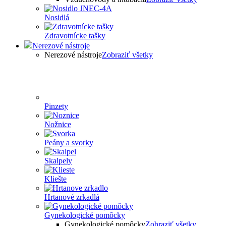
Nosidlá
Zdravotnícke tašky
Nerezové nástroje
Nerezové nástroje
Zobraziť všetky
Pinzety
Nožnice
Peány a svorky
Skalpely
Kliešte
Hrtanové zrkadlá
Gynekologické pomôcky
Gynekologické pomôcky
Zobraziť všetky