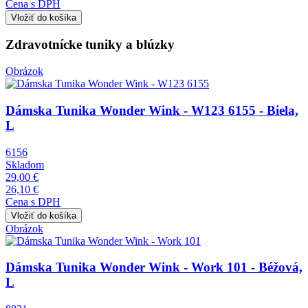
Cena s DPH
Zdravotnícke tuniky a blúzky
Obrázok
Dámska Tunika Wonder Wink - W123 6155 - Biela,
L
6156
Skladom
29,00 €
26,10 €
Cena s DPH
Obrázok
Dámska Tunika Wonder Wink - Work 101 - Béžová,
L