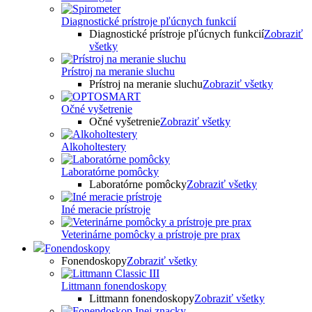
Diagnostické prístroje pľúcnych funkcií
Diagnostické prístroje pľúcnych funkcií
Zobraziť
všetky
Prístroj na meranie sluchu
Prístroj na meranie sluchu
Zobraziť všetky
Očné vyšetrenie
Očné vyšetrenie
Zobraziť všetky
Alkoholtestery
Laboratórne pomôcky
Laboratórne pomôcky
Zobraziť všetky
Iné meracie prístroje
Veterinárne pomôcky a prístroje pre prax
Fonendoskopy
Fonendoskopy
Zobraziť všetky
Littmann fonendoskopy
Littmann fonendoskopy
Zobraziť všetky