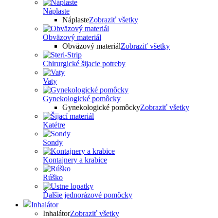
Náplaste
Náplaste
Zobraziť všetky
Obväzový materiál
Obväzový materiál
Zobraziť všetky
Chirurgické šijacie potreby
Vaty
Gynekologické pomôcky
Gynekologické pomôcky
Zobraziť všetky
Katétre
Sondy
Kontajnery a krabice
Rúško
Ďalšie jednorázové pomôcky
Inhalátor
Inhalátor
Zobraziť všetky