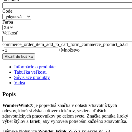
Code
Farba
Veľkosť
commerce_order_item_add_to_cart_form_commerce_product_6221
-
+
Množstvo
Informácie o produkte
Tabuľka veľkosti
Súvisiace produkty
Videá
Popis
WonderWink®
je popredná značka v oblasti zdravotníckych
odevov, ktorá si získala dôveru lekárov, sestier a ďalších
zdravotníckych pracovníkov po celom svete. Značka ponúka široký
výber štýlov a farieb, aby vyhovela potrebám každého zdravotníka.
Dámske Nohavice
Wonder Wink 5555
z kolekcie
W123