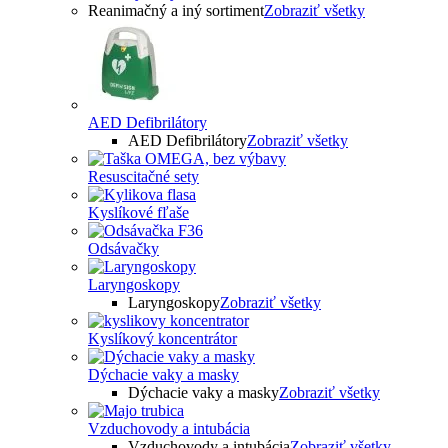
Reanimačný a iný sortiment
Zobraziť všetky
AED Defibrilátory
AED Defibrilátory
Zobraziť všetky
Resuscitačné sety
Kyslíkové fľaše
Odsávačky
Laryngoskopy
Laryngoskopy
Zobraziť všetky
Kyslíkový koncentrátor
Dýchacie vaky a masky
Dýchacie vaky a masky
Zobraziť všetky
Vzduchovody a intubácia
Vzduchovody a intubácia
Zobraziť všetky