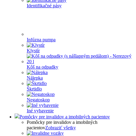
Identifikačné pásy
Infúzna pumpa
Klystír
Kôš na odpadky
Nálepka
Škrtidlo
Negatoskop
Iné vybavenie
Pomôcky pre invalidov a imobilných pacientov
Pomôcky pre invalidov a imobilných
pacientov
Zobraziť všetky