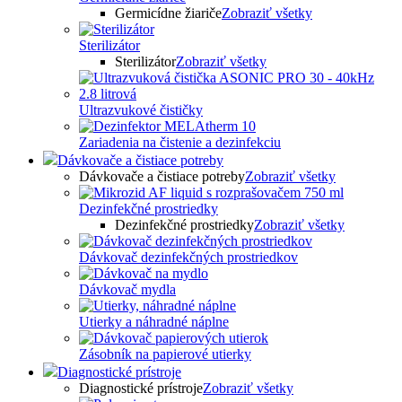
Germicídne žiariče
Zobraziť všetky
Sterilizátor
Sterilizátor
Zobraziť všetky
Ultrazvukové čističky
Zariadenia na čistenie a dezinfekciu
Dávkovače a čistiace potreby
Dávkovače a čistiace potreby
Zobraziť všetky
Dezinfekčné prostriedky
Dezinfekčné prostriedky
Zobraziť všetky
Dávkovač dezinfekčných prostriedkov
Dávkovač mydla
Utierky a náhradné náplne
Zásobník na papierové utierky
Diagnostické prístroje
Diagnostické prístroje
Zobraziť všetky