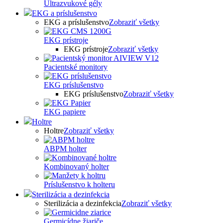
Ultrazvukové gély
EKG a príslušenstvo
EKG a príslušenstvo
Zobraziť všetky
EKG prístroje
EKG prístroje
Zobraziť všetky
Pacientské monitory
EKG príslušenstvo
EKG príslušenstvo
Zobraziť všetky
EKG papiere
Holtre
Holtre
Zobraziť všetky
ABPM holter
Kombinovaný holter
Príslušenstvo k holteru
Sterilizácia a dezinfekcia
Sterilizácia a dezinfekcia
Zobraziť všetky
Germicídne žiariče