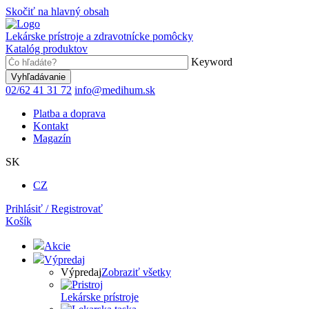
Skočiť na hlavný obsah
Lekárske prístroje a zdravotnícke pomôcky
Katalóg produktov
Keyword
02/62 41 31 72
info@medihum.sk
Platba a doprava
Kontakt
Magazín
SK
CZ
Prihlásiť / Registrovať
Košík
Akcie
Výpredaj
Výpredaj
Zobraziť všetky
Lekárske prístroje