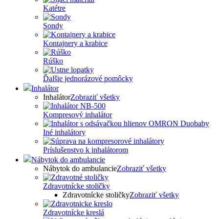
Katétre
Sondy
Kontajnery a krabice
Rúško
Ďalšie jednorázové pomôcky
Inhalátor
Inhalátor
Zobraziť všetky
Kompresový inhalátor
Iné inhalátory
Príslušenstvo k inhalátorom
Nábytok do ambulancie
Nábytok do ambulancie
Zobraziť všetky
Zdravotnícke stoličky
Zdravotnícke stoličky
Zobraziť všetky
Zdravotnícke kreslá