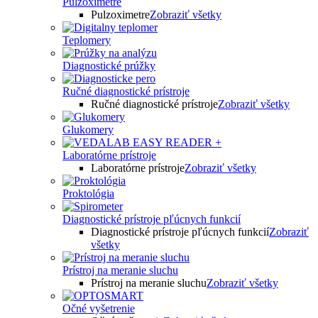
Pulzoximetre
Pulzoximetre
Zobraziť všetky
Teplomery
Diagnostické prúžky
Ručné diagnostické prístroje
Ručné diagnostické prístroje
Zobraziť všetky
Glukomery
Laboratórne prístroje
Laboratórne prístroje
Zobraziť všetky
Proktológia
Diagnostické prístroje pľúcnych funkcií
Diagnostické prístroje pľúcnych funkcií
Zobraziť
všetky
Prístroj na meranie sluchu
Prístroj na meranie sluchu
Zobraziť všetky
Očné vyšetrenie