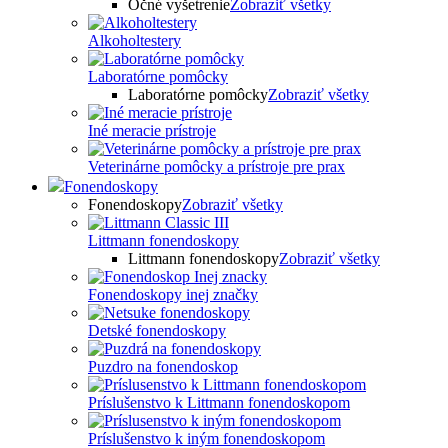
Očné vyšetrenie
Zobraziť všetky
Alkoholtestery
Laboratórne pomôcky
Laboratórne pomôcky
Zobraziť všetky
Iné meracie prístroje
Veterinárne pomôcky a prístroje pre prax
Fonendoskopy
Fonendoskopy
Zobraziť všetky
Littmann fonendoskopy
Littmann fonendoskopy
Zobraziť všetky
Fonendoskopy inej značky
Detské fonendoskopy
Puzdro na fonendoskop
Príslušenstvo k Littmann fonendoskopom
Príslušenstvo k iným fonendoskopom