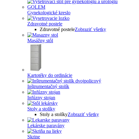
Gynekologické kreslo
Zdravotné postele
Zdravotné postele
Zobraziť všetky
Masážny stôl
Kartotéky do ordinácie
Inštrumentačný stolík
Infúzny stojan
Stoly a stolíky
Stoly a stolíky
Zobraziť všetky
Lekárske paravány
Skrine