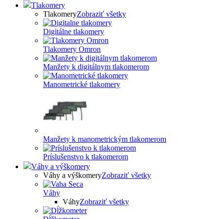
Tlakomery
Tlakomery
Zobraziť všetky
Digitálne tlakomery
Tlakomery Omron
Manžety k digitálnym tlakomerom
Manometrické tlakomery
Manžety k manometrickým tlakomerom
Príslušenstvo k tlakomerom
Váhy a výškomery
Váhy a výškomery
Zobraziť všetky
Váhy
Váhy
Zobraziť všetky