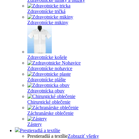
Zdravotnícke tuniky a blúzky
Zdravotnícke tričká
Zdravotnícke mikiny
Zdravotnícke košele
Zdravotnícke nohavice
Zdravotnícke plášte
Zdravotnícka obuv
Chirurgické oblečenie
Záchranárske oblečenie
Zástery
Prestieradlá a textílie
Prestieradlá a textílie
Zobraziť všetky