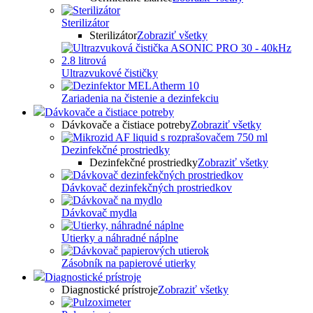
Sterilizátor
Sterilizátor
Zobraziť všetky
Ultrazvukové čističky
Zariadenia na čistenie a dezinfekciu
Dávkovače a čistiace potreby
Dávkovače a čistiace potreby
Zobraziť všetky
Dezinfekčné prostriedky
Dezinfekčné prostriedky
Zobraziť všetky
Dávkovač dezinfekčných prostriedkov
Dávkovač mydla
Utierky a náhradné náplne
Zásobník na papierové utierky
Diagnostické prístroje
Diagnostické prístroje
Zobraziť všetky