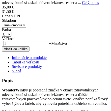
odevov, ktorá si získala dôveru lekárov, sestier a ...
Celý popis
35,00 €
31,50 €
Cena s DPH
Skladom
Farba
Veľkosť
-
+
Množstvo
Informácie o produkte
Tabuľka veľkosti
Súvisiace produkty
Videá
Popis
WonderWink®
je popredná značka v oblasti zdravotníckych
odevov, ktorá si získala dôveru lekárov, sestier a ďalších
zdravotníckych pracovníkov po celom svete. Značka ponúka široký
výber štýlov a farieb, aby vyhovela potrebám každého zdravotníka.