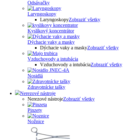
Odsávačky
Laryngoskopy
Laryngoskopy
Zobraziť všetky
Kyslíkový koncentrátor
Dýchacie vaky a masky
Dýchacie vaky a masky
Zobraziť všetky
Vzduchovody a intubácia
Vzduchovody a intubácia
Zobraziť všetky
Nosidlá
Zdravotnícke tašky
Nerezové nástroje
Nerezové nástroje
Zobraziť všetky
Pinzety
Nožnice