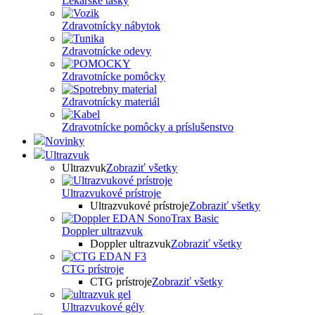
Lekárske tašky
Zdravotnícky nábytok
Zdravotnícke odevy
Zdravotnícke pomôcky
Zdravotnícky materiál
Zdravotnícke pomôcky a príslušenstvo
Novinky
Ultrazvuk
Ultrazvuk
Zobraziť všetky
Ultrazvukové prístroje
Ultrazvukové prístroje
Zobraziť všetky
Doppler ultrazvuk
Doppler ultrazvuk
Zobraziť všetky
CTG prístroje
CTG prístroje
Zobraziť všetky
Ultrazvukové gély