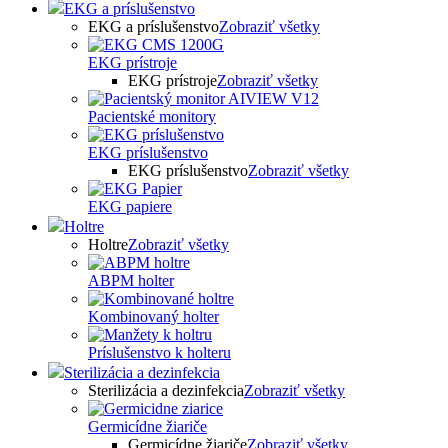
EKG a príslušenstvo
EKG a príslušenstvo
Zobraziť všetky
EKG prístroje
EKG prístroje
Zobraziť všetky
Pacientské monitory
EKG príslušenstvo
EKG príslušenstvo
Zobraziť všetky
EKG papiere
Holtre
Holtre
Zobraziť všetky
ABPM holter
Kombinovaný holter
Príslušenstvo k holteru
Sterilizácia a dezinfekcia
Sterilizácia a dezinfekcia
Zobraziť všetky
Germicídne žiariče
Germicídne žiariče
Zobraziť všetky