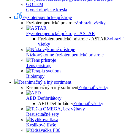
Gynekologické kreslá
Fyzioterapeutické prístroje
Fyzioterapeutické prístroje
Zobraziť všetky
Fyzioterapeutické prístroje - ASTAR
Fyzioterapeutické prístroje - ASTAR
Zobraziť
všetky
Nízkovýkonné fyzioterapeutické prístroje
Tens prístroje
Biolampy
Reanimačný a iný sortiment
Reanimačný a iný sortiment
Zobraziť všetky
AED Defibrilátory
AED Defibrilátory
Zobraziť všetky
Resuscitačné sety
Kyslíkové fľaše