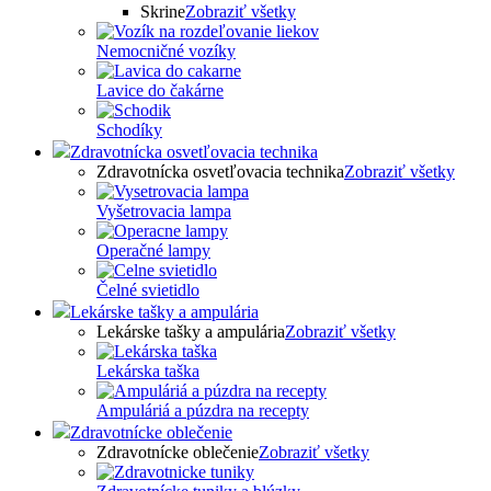
Skrine
Zobraziť všetky
Nemocničné vozíky
Lavice do čakárne
Schodíky
Zdravotnícka osvetľovacia technika
Zdravotnícka osvetľovacia technika
Zobraziť všetky
Vyšetrovacia lampa
Operačné lampy
Čelné svietidlo
Lekárske tašky a ampulária
Lekárske tašky a ampulária
Zobraziť všetky
Lekárska taška
Ampuláriá a púzdra na recepty
Zdravotnícke oblečenie
Zdravotnícke oblečenie
Zobraziť všetky