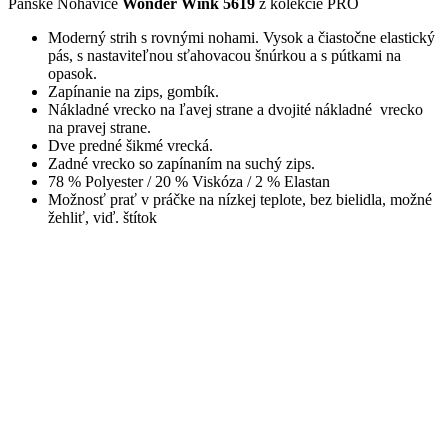
Pánske Nohavice
Wonder Wink 5619
z kolekcie PRO
Moderný strih s rovnými nohami. Vysok a čiastočne elastický
pás, s nastaviteľnou sťahovacou šnúrkou a s pútkami na
opasok.
Zapínanie na zips, gombík.
Nákladné vrecko na ľavej strane a dvojité nákladné vrecko
na pravej strane.
Dve predné šikmé vrecká.
Zadné vrecko so zapínaním na suchý zips.
78 % Polyester / 20 % Viskóza / 2 % Elastan
Možnosť prať v práčke na nízkej teplote, bez bielidla, možné
žehliť, viď. štítok