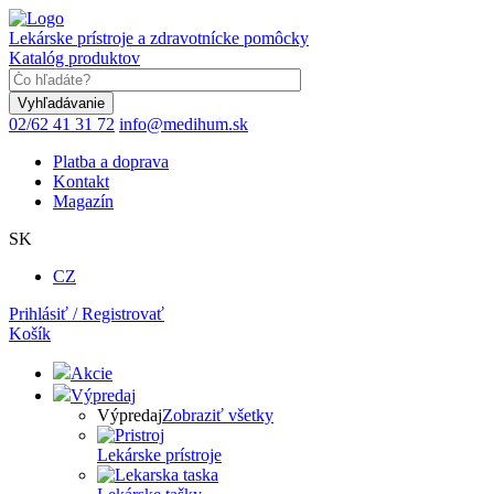
Skočiť
na
Lekárske prístroje a zdravotnícke pomôcky
hlavný
Katalóg produktov
obsah
Keyword
02/62 41 31 72
info@medihum.sk
Platba a doprava
Kontakt
Magazín
SK
CZ
Prihlásiť / Registrovať
Košík
Akcie
Výpredaj
Výpredaj
Zobraziť všetky
Lekárske prístroje