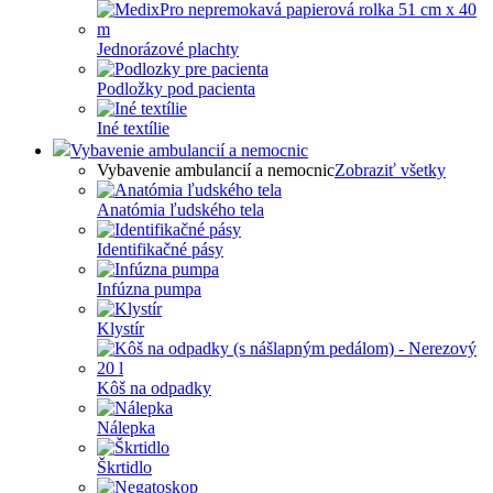
Jednorázové plachty
Podložky pod pacienta
Iné textílie
Vybavenie ambulancií a nemocnic
Vybavenie ambulancií a nemocnic
Zobraziť všetky
Anatómia ľudského tela
Identifikačné pásy
Infúzna pumpa
Klystír
Kôš na odpadky
Nálepka
Škrtidlo