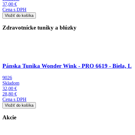
37,00 €
Cena s DPH
Zdravotnícke tuniky a blúzky
Obrázok
Pánska Tunika Wonder Wink - PRO 6619 - Biela, L
9026
Skladom
32,00 €
28,80 €
Cena s DPH
Akcie
Obrázok