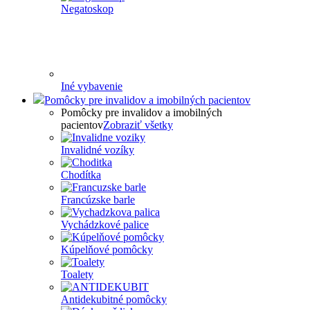
Negatoskop
Iné vybavenie
Pomôcky pre invalidov a imobilných pacientov
Pomôcky pre invalidov a imobilných
pacientov
Zobraziť všetky
Invalidné vozíky
Chodítka
Francúzske barle
Vychádzkové palice
Kúpelňové pomôcky
Toalety
Antidekubitné pomôcky