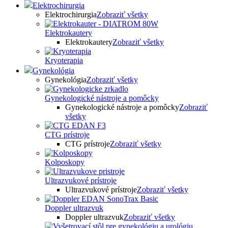
Elektrochirurgia
Elektrochirurgia
Zobraziť všetky
Elektrokautery
Elektrokautery
Zobraziť všetky
Kryoterapia
Gynekológia
Gynekológia
Zobraziť všetky
Gynekologické nástroje a pomôcky
Gynekologické nástroje a pomôcky
Zobraziť
všetky
CTG prístroje
CTG prístroje
Zobraziť všetky
Kolposkopy
Ultrazvukové prístroje
Ultrazvukové prístroje
Zobraziť všetky
Doppler ultrazvuk
Doppler ultrazvuk
Zobraziť všetky