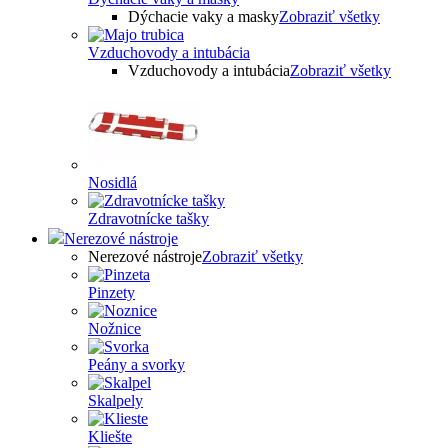
Dýchacie vaky a masky
Zobraziť všetky
Vzduchovody a intubácia
Vzduchovody a intubácia
Zobraziť všetky
Nosidlá
Zdravotnícke tašky
Nerezové nástroje
Nerezové nástroje
Zobraziť všetky
Pinzety
Nožnice
Peány a svorky
Skalpely
Kliešte