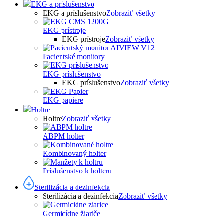
EKG a príslušenstvo
EKG a príslušenstvo
Zobraziť všetky
EKG prístroje
EKG prístroje
Zobraziť všetky
Pacientské monitory
EKG príslušenstvo
EKG príslušenstvo
Zobraziť všetky
EKG papiere
Holtre
Holtre
Zobraziť všetky
ABPM holter
Kombinovaný holter
Príslušenstvo k holteru
Sterilizácia a dezinfekcia
Sterilizácia a dezinfekcia
Zobraziť všetky
Germicídne žiariče