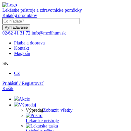
Skočiť
na
Lekárske prístroje a zdravotnícke pomôcky
hlavný
Katalóg produktov
obsah
Keyword
02/62 41 31 72
info@medihum.sk
Platba a doprava
Kontakt
Magazín
SK
CZ
Prihlásiť / Registrovať
Košík
Akcie
Výpredaj
Výpredaj
Zobraziť všetky
Lekárske prístroje