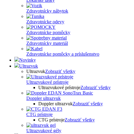
Lekárske tašky
Zdravotnícky nábytok
Zdravotnícke odevy
Zdravotnícke pomôcky
Zdravotnícky materiál
Zdravotnícke pomôcky a príslušenstvo
Novinky
Ultrazvuk
Ultrazvuk
Zobraziť všetky
Ultrazvukové prístroje
Ultrazvukové prístroje
Zobraziť všetky
Doppler ultrazvuk
Doppler ultrazvuk
Zobraziť všetky
CTG prístroje
CTG prístroje
Zobraziť všetky
Ultrazvukové gély