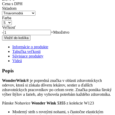
Cena s DPH
Skladom
Farba
Veľkosť
-
+
Množstvo
Informácie o produkte
Tabuľka veľkosti
Súvisiace produkty
Videá
Popis
WonderWink®
je popredná značka v oblasti zdravotníckych
odevov, ktorá si získala dôveru lekárov, sestier a ďalších
zdravotníckych pracovníkov po celom svete. Značka ponúka široký
výber štýlov a farieb, aby vyhovela potrebám každého zdravotníka.
Pánske Nohavice
Wonder Wink 5355
z kolekcie
W123
Moderný strih s rovnými nohami, s čiastočne elastickým