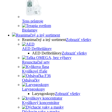
Tens prístroje
Biolampy
Reanimačný a iný sortiment
Reanimačný a iný sortiment
Zobraziť všetky
AED Defibrilátory
AED Defibrilátory
Zobraziť všetky
Resuscitačné sety
Kyslíkové fľaše
Odsávačky
Laryngoskopy
Laryngoskopy
Zobraziť všetky
Kyslíkový koncentrátor
Dýchacie vaky a masky