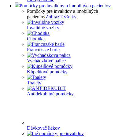
Pomôcky pre invalidov a imobilných pacientov
Pomôcky pre invalidov a imobilných
pacientov
Zobraziť všetky
Invalidné vozíky
Chodítka
Francúzske barle
Vychádzkové palice
Kúpelňové pomôcky
Toalety
Antidekubitné pomôcky
Dávkovač liekov