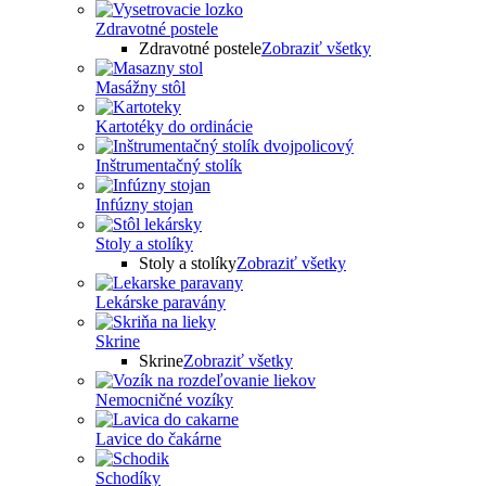
Zdravotné postele
Zdravotné postele
Zobraziť všetky
Masážny stôl
Kartotéky do ordinácie
Inštrumentačný stolík
Infúzny stojan
Stoly a stolíky
Stoly a stolíky
Zobraziť všetky
Lekárske paravány
Skrine
Skrine
Zobraziť všetky
Nemocničné vozíky
Lavice do čakárne
Schodíky