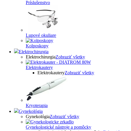
Príslušenstvo
Lupové okuliare
Kolposkopy
Elektrochirurgia
Elektrochirurgia
Zobraziť všetky
Elektrokautery
Elektrokautery
Zobraziť všetky
Kryoterapia
Gynekológia
Gynekológia
Zobraziť všetky
Gynekologické nástroje a pomôcky