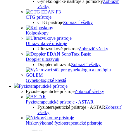
Gynekologické nástroje a pomôcky
Zobraziť
všetky
CTG prístroje
CTG prístroje
Zobraziť všetky
Kolposkopy
Ultrazvukové prístroje
Ultrazvukové prístroje
Zobraziť všetky
Doppler ultrazvuk
Doppler ultrazvuk
Zobraziť všetky
Gynekologické kreslá
Fyzioterapeutické prístroje
Fyzioterapeutické prístroje
Zobraziť všetky
Fyzioterapeutické prístroje - ASTAR
Fyzioterapeutické prístroje - ASTAR
Zobraziť
všetky
Nízkovýkonné fyzioterapeutické prístroje