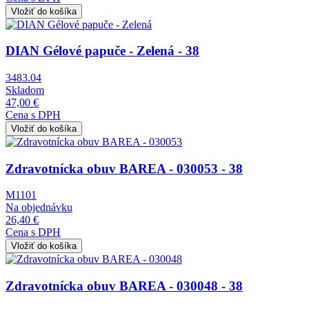
Obrázok
DIAN Gélové papuče - Zelená - 38
3483.04
Skladom
47,00 €
Cena s DPH
Obrázok
Zdravotnícka obuv BAREA - 030053 - 38
M1101
Na objednávku
26,40 €
Cena s DPH
Obrázok
Zdravotnícka obuv BAREA - 030048 - 38