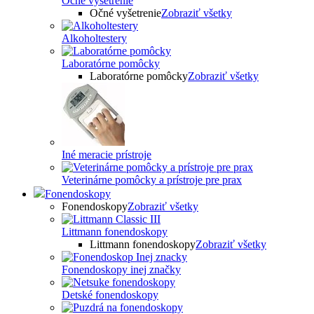
Očné vyšetrenie
Očné vyšetrenie
Zobraziť všetky
Alkoholtestery
Laboratórne pomôcky
Laboratórne pomôcky
Zobraziť všetky
Iné meracie prístroje
Veterinárne pomôcky a prístroje pre prax
Fonendoskopy
Fonendoskopy
Zobraziť všetky
Littmann fonendoskopy
Littmann fonendoskopy
Zobraziť všetky
Fonendoskopy inej značky
Detské fonendoskopy