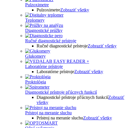
Pulzoximetre
Pulzoximetre
Zobraziť všetky
Teplomery
Diagnostické prúžky
Ručné diagnostické prístroje
Ručné diagnostické prístroje
Zobraziť všetky
Glukomery
Laboratórne prístroje
Laboratórne prístroje
Zobraziť všetky
Proktológia
Diagnostické prístroje pľúcnych funkcií
Diagnostické prístroje pľúcnych funkcií
Zobraziť
všetky
Prístroj na meranie sluchu
Prístroj na meranie sluchu
Zobraziť všetky