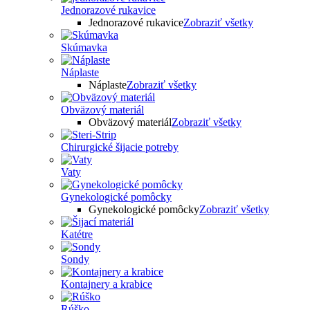
Jednorazové rukavice
Jednorazové rukavice
Zobraziť všetky
Skúmavka
Náplaste
Náplaste
Zobraziť všetky
Obväzový materiál
Obväzový materiál
Zobraziť všetky
Chirurgické šijacie potreby
Vaty
Gynekologické pomôcky
Gynekologické pomôcky
Zobraziť všetky
Katétre
Sondy
Kontajnery a krabice
Rúško