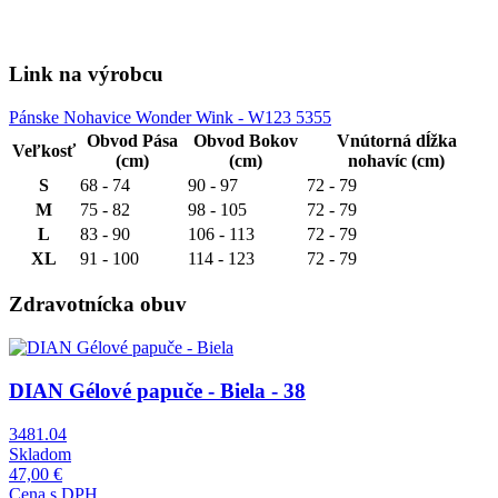
Link na výrobcu
Pánske Nohavice Wonder Wink - W123 5355
Obvod Pása
Obvod Bokov
Vnútorná dĺžka
Veľkosť
(cm)
(cm)
nohavíc (cm)
S
68 - 74
90 - 97
72 - 79
M
75 - 82
98 - 105
72 - 79
L
83 - 90
106 - 113
72 - 79
XL
91 - 100
114 - 123
72 - 79
Zdravotnícka obuv
Obrázok
DIAN Gélové papuče - Biela - 38
3481.04
Skladom
47,00 €
Cena s DPH