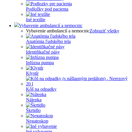
Podložky pod pacienta
Iné textílie
Vybavenie ambulancií a nemocnic
Vybavenie ambulancií a nemocnic
Zobraziť všetky
Anatómia ľudského tela
Identifikačné pásy
Infúzna pumpa
Klystír
Kôš na odpadky
Nálepka
Škrtidlo
Negatoskop
Iné vybavenie