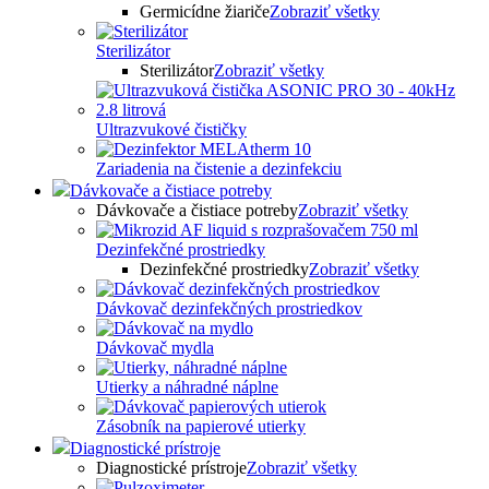
Germicídne žiariče
Zobraziť všetky
Sterilizátor
Sterilizátor
Zobraziť všetky
Ultrazvukové čističky
Zariadenia na čistenie a dezinfekciu
Dávkovače a čistiace potreby
Dávkovače a čistiace potreby
Zobraziť všetky
Dezinfekčné prostriedky
Dezinfekčné prostriedky
Zobraziť všetky
Dávkovač dezinfekčných prostriedkov
Dávkovač mydla
Utierky a náhradné náplne
Zásobník na papierové utierky
Diagnostické prístroje
Diagnostické prístroje
Zobraziť všetky