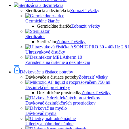
Sterilizácia a dezinfekcia
Sterilizácia a dezinfekcia
Zobraziť všetky
Germicídne žiariče
Germicídne žiariče
Zobraziť všetky
Sterilizátor
Sterilizátor
Zobraziť všetky
Ultrazvukové čističky
Zariadenia na čistenie a dezinfekciu
Dávkovače a čistiace potreby
Dávkovače a čistiace potreby
Zobraziť všetky
Dezinfekčné prostriedky
Dezinfekčné prostriedky
Zobraziť všetky
Dávkovač dezinfekčných prostriedkov
Dávkovač mydla
Utierky a náhradné náplne