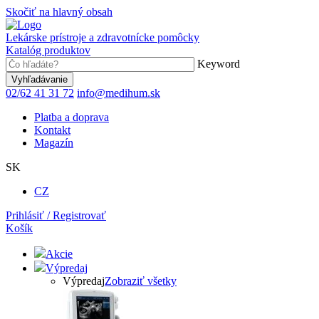
Skočiť na hlavný obsah
Lekárske prístroje a zdravotnícke pomôcky
Katalóg produktov
Keyword
02/62 41 31 72
info@medihum.sk
Platba a doprava
Kontakt
Magazín
SK
CZ
Prihlásiť / Registrovať
Košík
Akcie
Výpredaj
Výpredaj
Zobraziť všetky