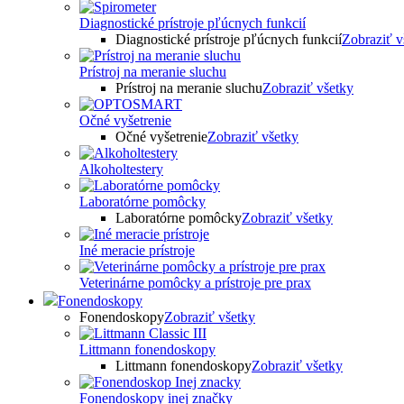
Diagnostické prístroje pľúcnych funkcií
Diagnostické prístroje pľúcnych funkcií
Zobraziť v
Prístroj na meranie sluchu
Prístroj na meranie sluchu
Zobraziť všetky
Očné vyšetrenie
Očné vyšetrenie
Zobraziť všetky
Alkoholtestery
Laboratórne pomôcky
Laboratórne pomôcky
Zobraziť všetky
Iné meracie prístroje
Veterinárne pomôcky a prístroje pre prax
Fonendoskopy
Fonendoskopy
Zobraziť všetky
Littmann fonendoskopy
Littmann fonendoskopy
Zobraziť všetky
Fonendoskopy inej značky