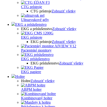
CTG prístroje
CTG prístroje
Zobraziť všetky
Ultrazvukové gély
EKG a príslušenstvo
EKG a príslušenstvo
Zobraziť všetky
EKG prístroje
EKG prístroje
Zobraziť všetky
Pacientské monitory
EKG príslušenstvo
EKG príslušenstvo
Zobraziť všetky
EKG papiere
Holtre
Holtre
Zobraziť všetky
ABPM holter
Kombinovaný holter
Príslušenstvo k holteru