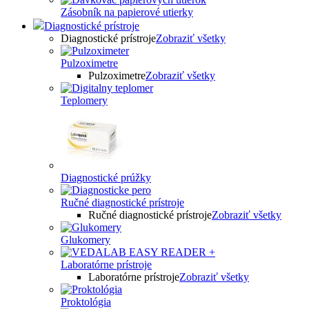
Zásobník na papierové utierky
Diagnostické prístroje
Diagnostické prístroje
Zobraziť všetky
Pulzoximetre
Pulzoximetre
Zobraziť všetky
Teplomery
Diagnostické prúžky
Ručné diagnostické prístroje
Ručné diagnostické prístroje
Zobraziť všetky
Glukomery
Laboratórne prístroje
Laboratórne prístroje
Zobraziť všetky
Proktológia