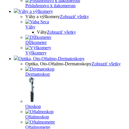
Príslušenstvo k tlakomerom
Váhy a výškomery
Váhy a výškomery
Zobraziť všetky
Váhy
Váhy
Zobraziť všetky
Dĺžkometer
Výškomery
Optika, Oto-Oftalmo-Dermatoskopy
Optika, Oto-Oftalmo-Dermatoskopy
Zobraziť všetky
Dermatoskop
Otoskop
Oftalmoskop
Oftalmometre