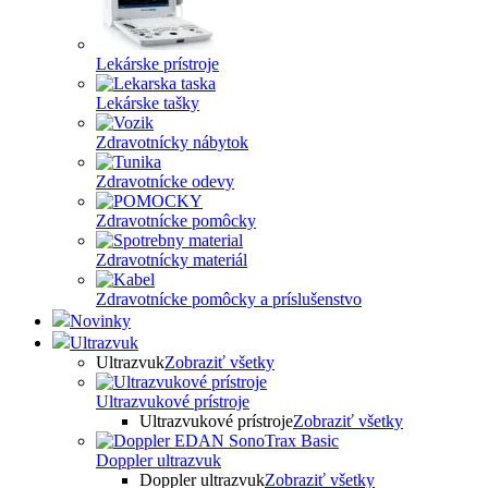
Lekárske prístroje
Lekárske tašky
Zdravotnícky nábytok
Zdravotnícke odevy
Zdravotnícke pomôcky
Zdravotnícky materiál
Zdravotnícke pomôcky a príslušenstvo
Novinky
Ultrazvuk
Ultrazvuk
Zobraziť všetky
Ultrazvukové prístroje
Ultrazvukové prístroje
Zobraziť všetky
Doppler ultrazvuk
Doppler ultrazvuk
Zobraziť všetky