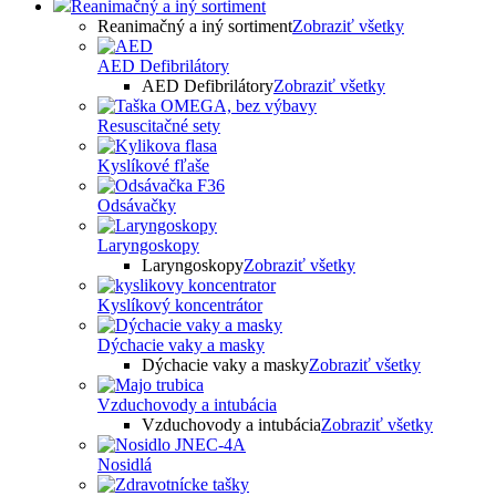
Reanimačný a iný sortiment
Reanimačný a iný sortiment
Zobraziť všetky
AED Defibrilátory
AED Defibrilátory
Zobraziť všetky
Resuscitačné sety
Kyslíkové fľaše
Odsávačky
Laryngoskopy
Laryngoskopy
Zobraziť všetky
Kyslíkový koncentrátor
Dýchacie vaky a masky
Dýchacie vaky a masky
Zobraziť všetky
Vzduchovody a intubácia
Vzduchovody a intubácia
Zobraziť všetky
Nosidlá