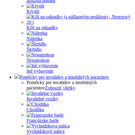
Infúzna pumpa
Klystír
Kôš na odpadky
Nálepka
Škrtidlo
Negatoskop
Iné vybavenie
Pomôcky pre invalidov a imobilných pacientov
Pomôcky pre invalidov a imobilných
pacientov
Zobraziť všetky
Invalidné vozíky
Chodítka
Francúzske barle
Vychádzkové palice