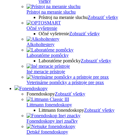
všetky
Prístroj na meranie sluchu
Prístroj na meranie sluchu
Zobraziť všetky
Očné vyšetrenie
Očné vyšetrenie
Zobraziť všetky
Alkoholtestery
Laboratórne pomôcky
Laboratórne pomôcky
Zobraziť všetky
Iné meracie prístroje
Veterinárne pomôcky a prístroje pre prax
Fonendoskopy
Fonendoskopy
Zobraziť všetky
Littmann fonendoskopy
Littmann fonendoskopy
Zobraziť všetky
Fonendoskopy inej značky
Detské fonendoskopy