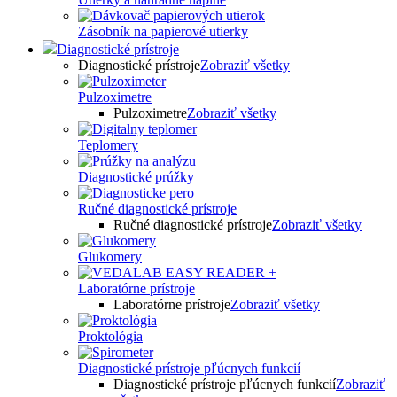
Zásobník na papierové utierky
Diagnostické prístroje
Diagnostické prístroje
Zobraziť všetky
Pulzoximetre
Pulzoximetre
Zobraziť všetky
Teplomery
Diagnostické prúžky
Ručné diagnostické prístroje
Ručné diagnostické prístroje
Zobraziť všetky
Glukomery
Laboratórne prístroje
Laboratórne prístroje
Zobraziť všetky
Proktológia
Diagnostické prístroje pľúcnych funkcií
Diagnostické prístroje pľúcnych funkcií
Zobraziť