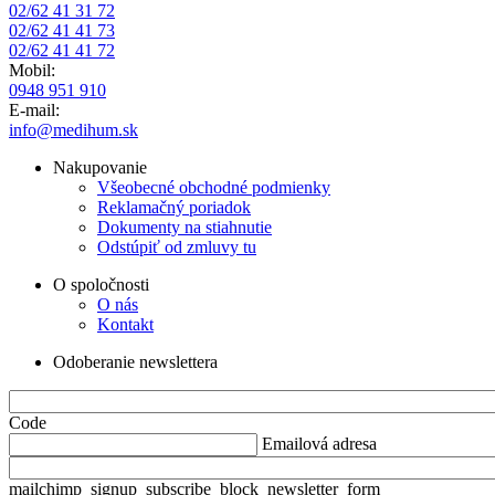
02/62 41 31 72
02/62 41 41 73
02/62 41 41 72
Mobil:
0948 951 910
E-mail:
info@medihum.sk
Nakupovanie
Všeobecné obchodné podmienky
Reklamačný poriadok
Dokumenty na stiahnutie
Odstúpiť od zmluvy tu
O spoločnosti
O nás
Kontakt
Odoberanie newslettera
Code
Emailová adresa
mailchimp_signup_subscribe_block_newsletter_form