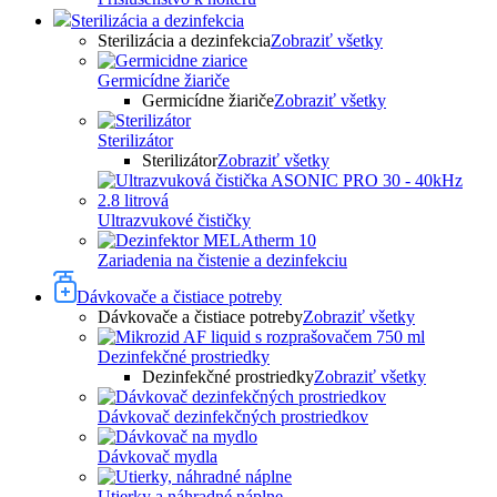
Sterilizácia a dezinfekcia
Sterilizácia a dezinfekcia
Zobraziť všetky
Germicídne žiariče
Germicídne žiariče
Zobraziť všetky
Sterilizátor
Sterilizátor
Zobraziť všetky
Ultrazvukové čističky
Zariadenia na čistenie a dezinfekciu
Dávkovače a čistiace potreby
Dávkovače a čistiace potreby
Zobraziť všetky
Dezinfekčné prostriedky
Dezinfekčné prostriedky
Zobraziť všetky
Dávkovač dezinfekčných prostriedkov
Dávkovač mydla
Utierky a náhradné náplne