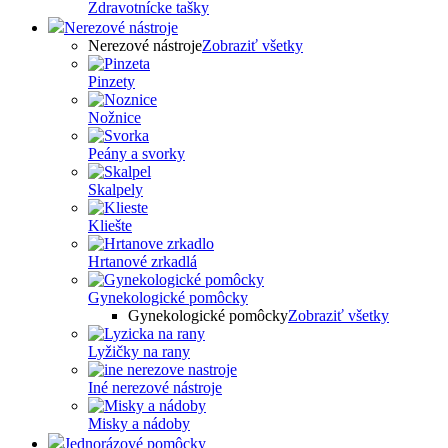
Zdravotnícke tašky
Nerezové nástroje
Nerezové nástroje
Zobraziť všetky
Pinzety
Nožnice
Peány a svorky
Skalpely
Kliešte
Hrtanové zrkadlá
Gynekologické pomôcky
Gynekologické pomôcky
Zobraziť všetky
Lyžičky na rany
Iné nerezové nástroje
Misky a nádoby
Jednorázové pomôcky