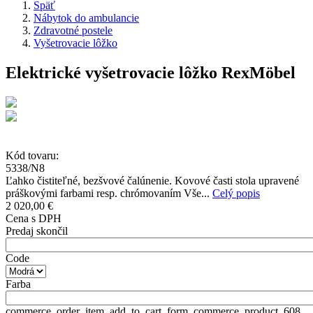
Späť
Nábytok do ambulancie
Zdravotné postele
Vyšetrovacie lôžko
Elektrické vyšetrovacie lôžko RexMöbel
Kód tovaru:
5338/N8
Ľahko čistiteľné, bezšvové čalúnenie. Kovové časti stola upravené
práškovými farbami resp. chrómovaním Vše...
Celý popis
2 020,00 €
Cena s DPH
Predaj skončil
Code
Farba
commerce_order_item_add_to_cart_form_commerce_product_608