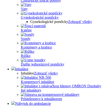
Chirurgické šijacie potreby
Vaty
Gynekologické pomôcky
Gynekologické pomôcky
Zobraziť všetky
Katétre
Sondy
Kontajnery a krabice
Rúško
Ďalšie jednorázové pomôcky
Inhalátor
Inhalátor
Zobraziť všetky
Kompresový inhalátor
Iné inhalátory
Príslušenstvo k inhalátorom
Nábytok do ambulancie