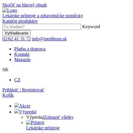
Skočiť na hlavný obsah
Lekárske prístroje a zdravotnícke pomôcky
Katalóg produktov
Keyword
02/62 41 31 72
info@medihum.sk
Platba a doprava
Kontakt
Magazín
SK
CZ
Prihlásiť / Registrovať
Košík
Akcie
Výpredaj
Výpredaj
Zobraziť všetky
Lekárske prístroje