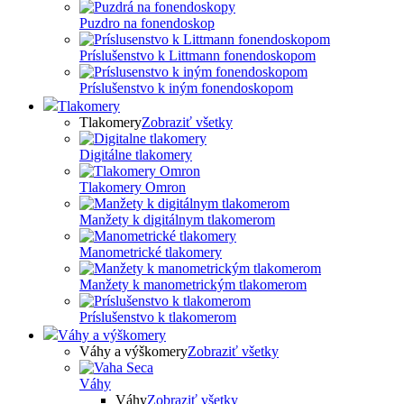
Puzdro na fonendoskop
Príslušenstvo k Littmann fonendoskopom
Príslušenstvo k iným fonendoskopom
Tlakomery
Tlakomery
Zobraziť všetky
Digitálne tlakomery
Tlakomery Omron
Manžety k digitálnym tlakomerom
Manometrické tlakomery
Manžety k manometrickým tlakomerom
Príslušenstvo k tlakomerom
Váhy a výškomery
Váhy a výškomery
Zobraziť všetky
Váhy
Váhy
Zobraziť všetky