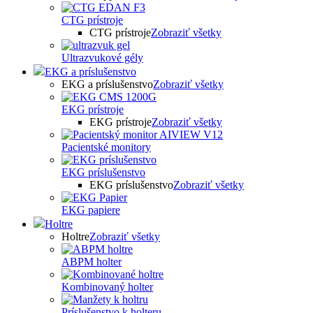
CTG prístroje
CTG prístroje
Zobraziť všetky
Ultrazvukové gély
EKG a príslušenstvo
EKG a príslušenstvo
Zobraziť všetky
EKG prístroje
EKG prístroje
Zobraziť všetky
Pacientské monitory
EKG príslušenstvo
EKG príslušenstvo
Zobraziť všetky
EKG papiere
Holtre
Holtre
Zobraziť všetky
ABPM holter
Kombinovaný holter
Príslušenstvo k holteru