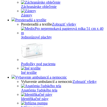
Záchranárske oblečenie
Zástery
Prestieradlá a textílie
Prestieradlá a textílie
Zobraziť všetky
Jednorázové plachty
Podložky pod pacienta
Iné textílie
Vybavenie ambulancií a nemocnic
Vybavenie ambulancií a nemocnic
Zobraziť všetky
Anatómia ľudského tela
Identifikačné pásy