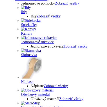
Jednorázové pomôcky
Zobraziť všetky
Ihly
Ihly
Zobraziť všetky
Striekačky
Kanyly
Jednorazové rukavice
Jednorazové rukavice
Zobraziť všetky
Skúmavka
Náplaste
Náplaste
Zobraziť všetky
Obväzový materiál
Obväzový materiál
Zobraziť všetky