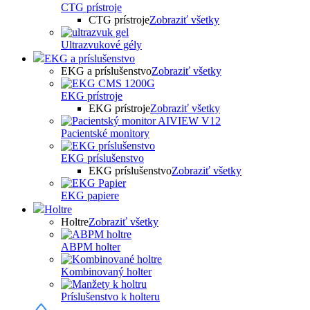
CTG prístroje
CTG prístroje
Zobraziť všetky
Ultrazvukové gély
EKG a príslušenstvo
EKG a príslušenstvo
Zobraziť všetky
EKG prístroje
EKG prístroje
Zobraziť všetky
Pacientské monitory
EKG príslušenstvo
EKG príslušenstvo
Zobraziť všetky
EKG papiere
Holtre
Holtre
Zobraziť všetky
ABPM holter
Kombinovaný holter
Príslušenstvo k holteru