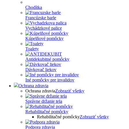
Chodítka
Francúzske barle
Vychádzkové palice
Kúpelňové pomôcky
Toalety
Antidekubitné pomôcky
Dávkovač liekov
Iné pomôcky pre invalidov
Ochrana zdravia
Ochrana zdravia
Zobraziť všetky
Správne držanie tela
Rehabilitačné pomôcky
Rehabilitačné pomôcky
Zobraziť všetky
Podpora zdravia