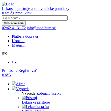
Skočiť
na
Lekárske prístroje a zdravotnícke pomôcky
hlavný
Katalóg produktov
obsah
Keyword
02/62 41 31 72
info@medihum.sk
Platba a doprava
Kontakt
Magazín
SK
CZ
Prihlásiť / Registrovať
Košík
Akcie
Výpredaj
Výpredaj
Zobraziť všetky
Lekárske prístroje