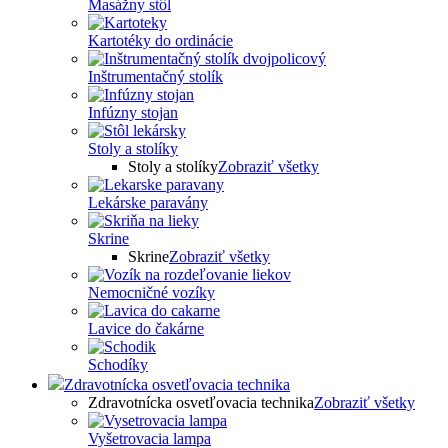
Masážny stôl
Kartotéky do ordinácie
Inštrumentačný stolík
Infúzny stojan
Stoly a stolíky
Stoly a stolíky
Zobraziť všetky
Lekárske paravány
Skrine
Skrine
Zobraziť všetky
Nemocničné vozíky
Lavice do čakárne
Schodíky
Zdravotnícka osvetľovacia technika
Zdravotnícka osvetľovacia technika
Zobraziť všetky
Vyšetrovacia lampa