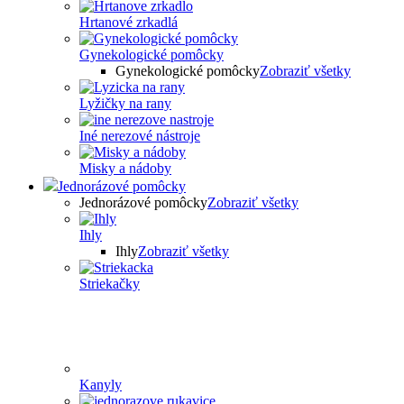
Hrtanové zrkadlá
Gynekologické pomôcky
Gynekologické pomôcky
Zobraziť všetky
Lyžičky na rany
Iné nerezové nástroje
Misky a nádoby
Jednorázové pomôcky
Jednorázové pomôcky
Zobraziť všetky
Ihly
Ihly
Zobraziť všetky
Striekačky
Kanyly