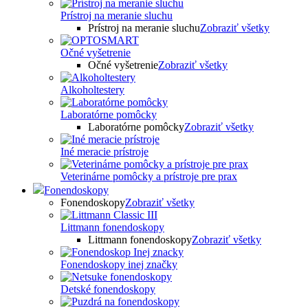
Prístroj na meranie sluchu
Prístroj na meranie sluchu
Zobraziť všetky
Očné vyšetrenie
Očné vyšetrenie
Zobraziť všetky
Alkoholtestery
Laboratórne pomôcky
Laboratórne pomôcky
Zobraziť všetky
Iné meracie prístroje
Veterinárne pomôcky a prístroje pre prax
Fonendoskopy
Fonendoskopy
Zobraziť všetky
Littmann fonendoskopy
Littmann fonendoskopy
Zobraziť všetky
Fonendoskopy inej značky
Detské fonendoskopy