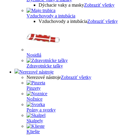
Dýchacie vaky a masky
Zobraziť všetky
Vzduchovody a intubácia
Vzduchovody a intubácia
Zobraziť všetky
Nosidlá
Zdravotnícke tašky
Nerezové nástroje
Nerezové nástroje
Zobraziť všetky
Pinzety
Nožnice
Peány a svorky
Skalpely
Kliešte