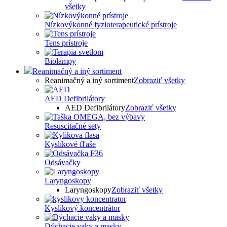
všetky
Nízkovýkonné fyzioterapeutické prístroje
Tens prístroje
Biolampy
Reanimačný a iný sortiment
Reanimačný a iný sortiment
Zobraziť všetky
AED Defibrilátory
AED Defibrilátory
Zobraziť všetky
Resuscitačné sety
Kyslíkové fľaše
Odsávačky
Laryngoskopy
Laryngoskopy
Zobraziť všetky
Kyslíkový koncentrátor
Dýchacie vaky a masky