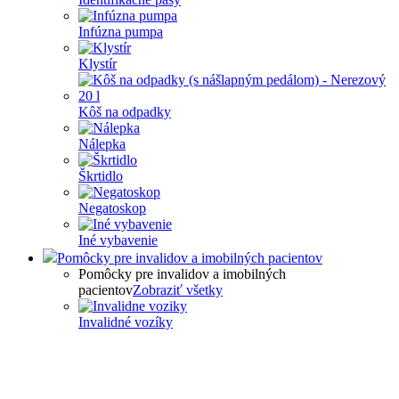
Infúzna pumpa
Klystír
Kôš na odpadky
Nálepka
Škrtidlo
Negatoskop
Iné vybavenie
Pomôcky pre invalidov a imobilných pacientov
Pomôcky pre invalidov a imobilných
pacientov
Zobraziť všetky
Invalidné vozíky