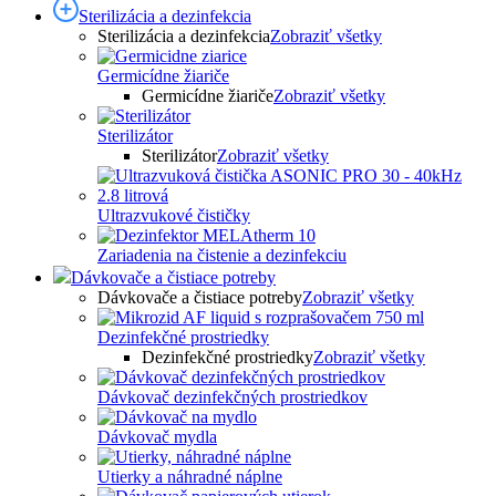
Sterilizácia a dezinfekcia
Sterilizácia a dezinfekcia
Zobraziť všetky
Germicídne žiariče
Germicídne žiariče
Zobraziť všetky
Sterilizátor
Sterilizátor
Zobraziť všetky
Ultrazvukové čističky
Zariadenia na čistenie a dezinfekciu
Dávkovače a čistiace potreby
Dávkovače a čistiace potreby
Zobraziť všetky
Dezinfekčné prostriedky
Dezinfekčné prostriedky
Zobraziť všetky
Dávkovač dezinfekčných prostriedkov
Dávkovač mydla
Utierky a náhradné náplne