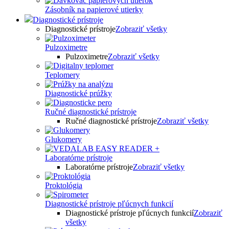
Zásobník na papierové utierky
Diagnostické prístroje
Diagnostické prístroje
Zobraziť všetky
Pulzoximetre
Pulzoximetre
Zobraziť všetky
Teplomery
Diagnostické prúžky
Ručné diagnostické prístroje
Ručné diagnostické prístroje
Zobraziť všetky
Glukomery
Laboratórne prístroje
Laboratórne prístroje
Zobraziť všetky
Proktológia
Diagnostické prístroje pľúcnych funkcií
Diagnostické prístroje pľúcnych funkcií
Zobraziť
všetky