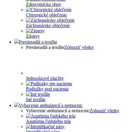
Zdravotnícka obuv
Chirurgické oblečenie
Záchranárske oblečenie
Zástery
Prestieradlá a textílie
Prestieradlá a textílie
Zobraziť všetky
Jednorázové plachty
Podložky pod pacienta
Iné textílie
Vybavenie ambulancií a nemocnic
Vybavenie ambulancií a nemocnic
Zobraziť všetky
Anatómia ľudského tela
Identifikačné pásy