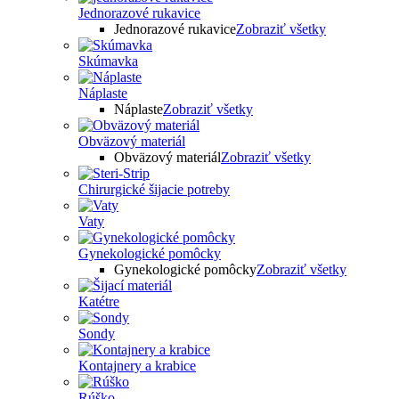
Jednorazové rukavice
Jednorazové rukavice
Zobraziť všetky
Skúmavka
Náplaste
Náplaste
Zobraziť všetky
Obväzový materiál
Obväzový materiál
Zobraziť všetky
Chirurgické šijacie potreby
Vaty
Gynekologické pomôcky
Gynekologické pomôcky
Zobraziť všetky
Katétre
Sondy
Kontajnery a krabice
Rúško