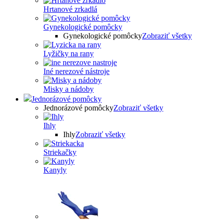
Hrtanové zrkadlá
Gynekologické pomôcky
Gynekologické pomôcky
Zobraziť všetky
Lyžičky na rany
Iné nerezové nástroje
Misky a nádoby
Jednorázové pomôcky
Jednorázové pomôcky
Zobraziť všetky
Ihly
Ihly
Zobraziť všetky
Striekačky
Kanyly