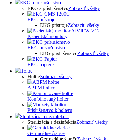
EKG a príslušenstvo
EKG a príslušenstvo
Zobraziť všetky
EKG prístroje
EKG prístroje
Zobraziť všetky
Pacientské monitory
EKG príslušenstvo
EKG príslušenstvo
Zobraziť všetky
EKG papiere
Holtre
Holtre
Zobraziť všetky
ABPM holter
Kombinovaný holter
Príslušenstvo k holteru
Sterilizácia a dezinfekcia
Sterilizácia a dezinfekcia
Zobraziť všetky
Germicídne žiariče
Germicídne žiariče
Zobraziť všetky