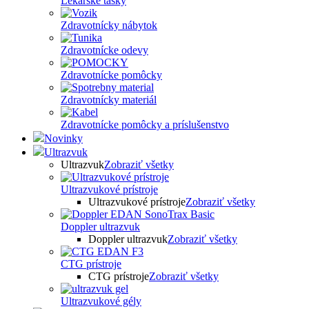
Lekárske tašky
Zdravotnícky nábytok
Zdravotnícke odevy
Zdravotnícke pomôcky
Zdravotnícky materiál
Zdravotnícke pomôcky a príslušenstvo
Novinky
Ultrazvuk
Ultrazvuk
Zobraziť všetky
Ultrazvukové prístroje
Ultrazvukové prístroje
Zobraziť všetky
Doppler ultrazvuk
Doppler ultrazvuk
Zobraziť všetky
CTG prístroje
CTG prístroje
Zobraziť všetky
Ultrazvukové gély