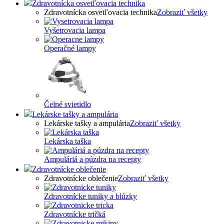
Zdravotnícka osvetľovacia technika
Zdravotnícka osvetľovacia technika
Zobraziť všetky
Vyšetrovacia lampa
Operačné lampy
Čelné svietidlo
Lekárske tašky a ampulária
Lekárske tašky a ampulária
Zobraziť všetky
Lekárska taška
Ampuláriá a púzdra na recepty
Zdravotnícke oblečenie
Zdravotnícke oblečenie
Zobraziť všetky
Zdravotnícke tuniky a blúzky
Zdravotnícke tričká