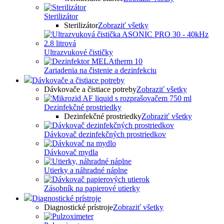
Sterilizátor
Sterilizátor
Zobraziť všetky
Ultrazvukové čističky
Zariadenia na čistenie a dezinfekciu
Dávkovače a čistiace potreby
Dávkovače a čistiace potreby
Zobraziť všetky
Dezinfekčné prostriedky
Dezinfekčné prostriedky
Zobraziť všetky
Dávkovač dezinfekčných prostriedkov
Dávkovač mydla
Utierky a náhradné náplne
Zásobník na papierové utierky
Diagnostické prístroje
Diagnostické prístroje
Zobraziť všetky