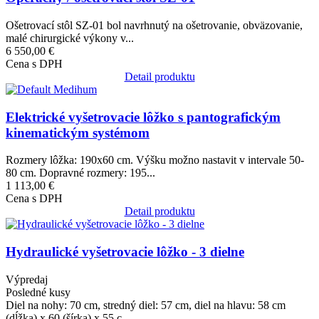
Ošetrovací stôl SZ-01 bol navrhnutý na ošetrovanie, obväzovanie,
malé chirurgické výkony v...
6 550,00 €
Cena s DPH
Detail produktu
Obrázok
Elektrické vyšetrovacie lôžko s pantografickým
kinematickým systémom
Rozmery lôžka: 190x60 cm. Výšku možno nastavit v intervale 50-
80 cm. Dopravné rozmery: 195...
1 113,00 €
Cena s DPH
Detail produktu
Obrázok
Hydraulické vyšetrovacie lôžko - 3 dielne
Výpredaj
Posledné kusy
Diel na nohy: 70 cm, stredný diel: 57 cm, diel na hlavu: 58 cm
(dĺžka) x 60 (šírka) x 55 c...