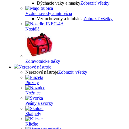
Dýchacie vaky a masky
Zobraziť všetky
Vzduchovody a intubácia
Vzduchovody a intubácia
Zobraziť všetky
Nosidlá
Zdravotnícke tašky
Nerezové nástroje
Nerezové nástroje
Zobraziť všetky
Pinzety
Nožnice
Peány a svorky
Skalpely
Kliešte