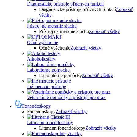
Diagnostické prístroje pľúcnych funkcií
Diagnostické prístroje pľúcnych funkcií
Zobraziť
všetky
Prístroj na meranie sluchu
Prístroj na meranie sluchu
Zobraziť všetky
Očné vyšetrenie
Očné vyšetrenie
Zobraziť všetky
Alkoholtestery
Laboratórne pomôcky
Laboratórne pomôcky
Zobraziť všetky
Iné meracie prístroje
Veterinárne pomôcky a prístroje pre prax
Fonendoskopy
Fonendoskopy
Zobraziť všetky
Littmann fonendoskopy
Littmann fonendoskopy
Zobraziť všetky