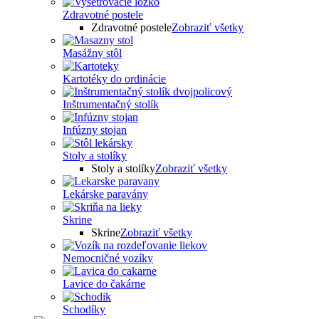
Zdravotné postele
Zdravotné postele
Zobraziť všetky
Masážny stôl
Kartotéky do ordinácie
Inštrumentačný stolík
Infúzny stojan
Stoly a stolíky
Stoly a stolíky
Zobraziť všetky
Lekárske paravány
Skrine
Skrine
Zobraziť všetky
Nemocničné vozíky
Lavice do čakárne
Schodíky