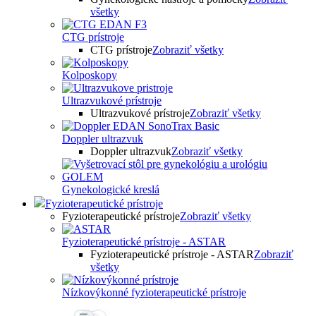
všetky
CTG prístroje
CTG prístroje
Zobraziť všetky
Kolposkopy
Ultrazvukové prístroje
Ultrazvukové prístroje
Zobraziť všetky
Doppler ultrazvuk
Doppler ultrazvuk
Zobraziť všetky
Gynekologické kreslá
Fyzioterapeutické prístroje
Fyzioterapeutické prístroje
Zobraziť všetky
Fyzioterapeutické prístroje - ASTAR
Fyzioterapeutické prístroje - ASTAR
Zobraziť
všetky
Nízkovýkonné fyzioterapeutické prístroje