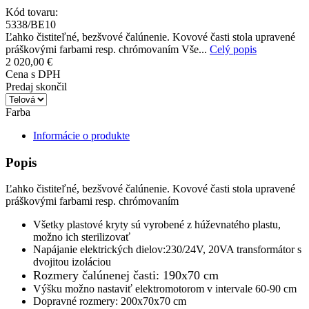
Kód tovaru:
5338/BE10
Ľahko čistiteľné, bezšvové čalúnenie. Kovové časti stola upravené
práškovými farbami resp. chrómovaním Vše...
Celý popis
2 020,00 €
Cena s DPH
Predaj skončil
Farba
Informácie o produkte
Popis
Ľahko čistiteľné, bezšvové čalúnenie. Kovové časti stola upravené
práškovými farbami resp. chrómovaním
Všetky plastové kryty sú vyrobené z húževnatého plastu,
možno ich sterilizovať
Napájanie elektrických dielov:230/24V, 20VA transformátor s
dvojitou izoláciou
Rozmery čalúnenej časti: 190x70 cm
Výšku možno nastaviť elektromotorom v intervale 60-90 cm
Dopravné rozmery: 200x70x70 cm