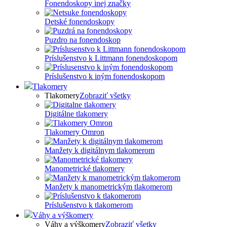
Fonendoskopy inej značky
Detské fonendoskopy
Puzdro na fonendoskop
Príslušenstvo k Littmann fonendoskopom
Príslušenstvo k iným fonendoskopom
Tlakomery
Tlakomery
Zobraziť všetky
Digitálne tlakomery
Tlakomery Omron
Manžety k digitálnym tlakomerom
Manometrické tlakomery
Manžety k manometrickým tlakomerom
Príslušenstvo k tlakomerom
Váhy a výškomery
Váhy a výškomery
Zobraziť všetky