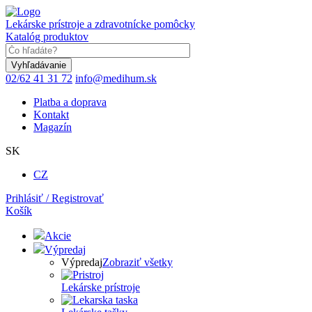
Skočiť
na
Lekárske prístroje a zdravotnícke pomôcky
hlavný
Katalóg produktov
obsah
Keyword
02/62 41 31 72
info@medihum.sk
Platba a doprava
Kontakt
Magazín
SK
CZ
Prihlásiť / Registrovať
Košík
Akcie
Výpredaj
Výpredaj
Zobraziť všetky
Lekárske prístroje