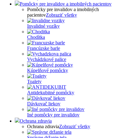
Pomôcky pre invalidov a imobilných pacientov
Pomôcky pre invalidov a imobilných
pacientov
Zobraziť všetky
Invalidné vozíky
Chodítka
Francúzske barle
Vychádzkové palice
Kúpelňové pomôcky
Toalety
Antidekubitné pomôcky
Dávkovač liekov
Iné pomôcky pre invalidov
Ochrana zdravia
Ochrana zdravia
Zobraziť všetky
Správne držanie tela