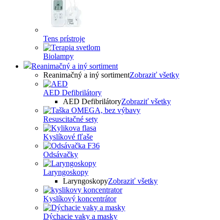
Tens prístroje
Biolampy
Reanimačný a iný sortiment
Reanimačný a iný sortiment
Zobraziť všetky
AED Defibrilátory
AED Defibrilátory
Zobraziť všetky
Resuscitačné sety
Kyslíkové fľaše
Odsávačky
Laryngoskopy
Laryngoskopy
Zobraziť všetky
Kyslíkový koncentrátor
Dýchacie vaky a masky