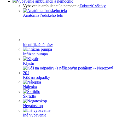
Vybavenie ambulancií a nemocnic
Vybavenie ambulancií a nemocnic
Zobraziť všetky
Anatómia ľudského tela
Identifikačné pásy
Infúzna pumpa
Klystír
Kôš na odpadky
Nálepka
Škrtidlo
Negatoskop
Iné vybavenie