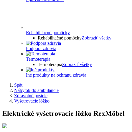
Rehabilitačné pomôcky
Rehabilitačné pomôcky
Zobraziť všetky
Podpora zdravia
Termoterapia
Termoterapia
Zobraziť všetky
Iné produkty na ochranu zdravia
Späť
Nábytok do ambulancie
Zdravotné postele
Vyšetrovacie lôžko
Elektrické vyšetrovacie lôžko RexMöbel