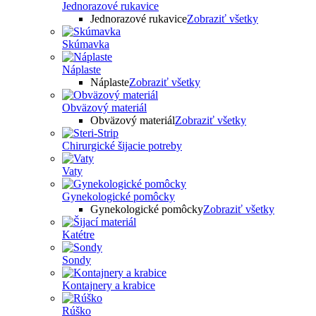
Jednorazové rukavice
Jednorazové rukavice
Zobraziť všetky
Skúmavka
Náplaste
Náplaste
Zobraziť všetky
Obväzový materiál
Obväzový materiál
Zobraziť všetky
Chirurgické šijacie potreby
Vaty
Gynekologické pomôcky
Gynekologické pomôcky
Zobraziť všetky
Katétre
Sondy
Kontajnery a krabice
Rúško