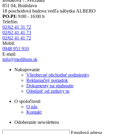
Bosákova 7, Petržalka
851 04, Bratislava
18 poschodová budova vedľa nábytku ALBERO
PO-PI:
9:00 - 16:00 h
Telefón:
02/62 41 31 72
02/62 41 41 73
02/62 41 41 72
Mobil:
0948 951 910
E-mail:
info@medihum.sk
Nakupovanie
Všeobecné obchodné podmienky
Reklamačný poriadok
Dokumenty na stiahnutie
Odstúpiť od zmluvy tu
O spoločnosti
O nás
Kontakt
Odoberanie newslettera
Emailová adresa