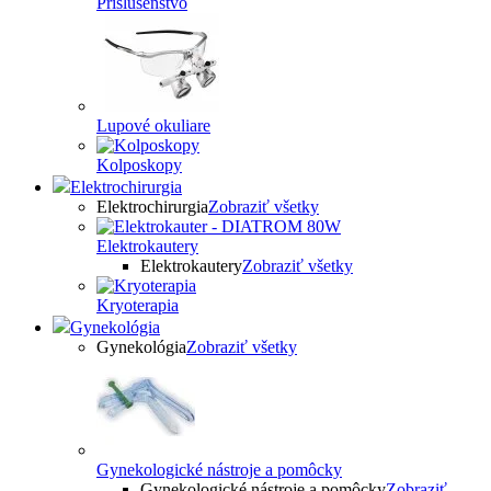
Príslušenstvo
Lupové okuliare
Kolposkopy
Elektrochirurgia
Elektrochirurgia
Zobraziť všetky
Elektrokautery
Elektrokautery
Zobraziť všetky
Kryoterapia
Gynekológia
Gynekológia
Zobraziť všetky
Gynekologické nástroje a pomôcky
Gynekologické nástroje a pomôcky
Zobraziť