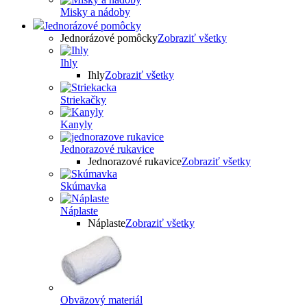
Misky a nádoby
Jednorázové pomôcky
Jednorázové pomôcky
Zobraziť všetky
Ihly
Ihly
Zobraziť všetky
Striekačky
Kanyly
Jednorazové rukavice
Jednorazové rukavice
Zobraziť všetky
Skúmavka
Náplaste
Náplaste
Zobraziť všetky
Obväzový materiál