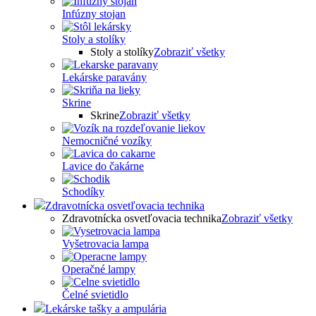
Infúzny stojan
Stoly a stolíky
Stoly a stolíky
Zobraziť všetky
Lekárske paravány
Skrine
Skrine
Zobraziť všetky
Nemocničné vozíky
Lavice do čakárne
Schodíky
Zdravotnícka osvetľovacia technika
Zdravotnícka osvetľovacia technika
Zobraziť všetky
Vyšetrovacia lampa
Operačné lampy
Čelné svietidlo
Lekárske tašky a ampulária