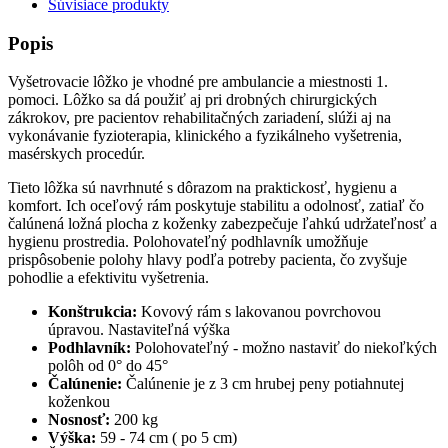
Súvisiace produkty
Popis
Vyšetrovacie lôžko je vhodné pre ambulancie a miestnosti 1.
pomoci. Lôžko sa dá použiť aj pri drobných chirurgických
zákrokov, pre pacientov rehabilitačných zariadení, slúži aj na
vykonávanie fyzioterapia, klinického a fyzikálneho vyšetrenia,
masérskych procedúr.
Tieto lôžka sú navrhnuté s dôrazom na praktickosť, hygienu a
komfort. Ich oceľový rám poskytuje stabilitu a odolnosť, zatiaľ čo
čalúnená ložná plocha z koženky zabezpečuje ľahkú udržateľnosť a
hygienu prostredia. Polohovateľný podhlavník umožňuje
prispôsobenie polohy hlavy podľa potreby pacienta, čo zvyšuje
pohodlie a efektivitu vyšetrenia.
Konštrukcia:
Kovový rám s lakovanou povrchovou
úpravou. Nastaviteľná výška
Podhlavník:
Polohovateľný - možno nastaviť do niekoľkých
polôh od 0° do 45°
Čalúnenie:
Čalúnenie je z 3 cm hrubej peny potiahnutej
koženkou
Nosnosť:
200 kg
Výška:
59 - 74 cm ( po 5 cm)