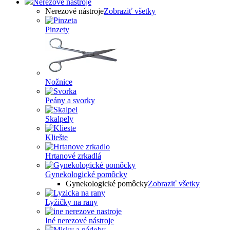
Nerezové nástroje
Nerezové nástroje
Zobraziť všetky
Pinzety
Nožnice
Peány a svorky
Skalpely
Kliešte
Hrtanové zrkadlá
Gynekologické pomôcky
Gynekologické pomôcky
Zobraziť všetky
Lyžičky na rany
Iné nerezové nástroje