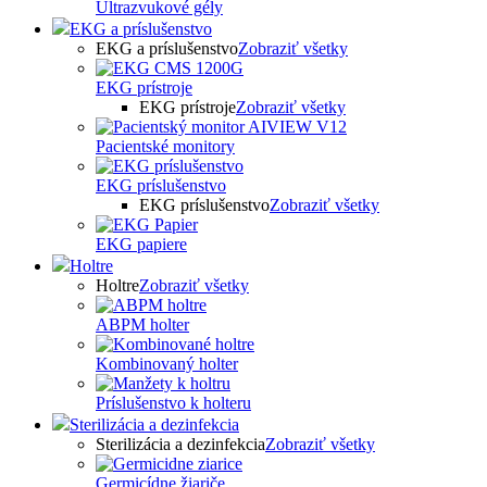
Ultrazvukové gély
EKG a príslušenstvo
EKG a príslušenstvo
Zobraziť všetky
EKG prístroje
EKG prístroje
Zobraziť všetky
Pacientské monitory
EKG príslušenstvo
EKG príslušenstvo
Zobraziť všetky
EKG papiere
Holtre
Holtre
Zobraziť všetky
ABPM holter
Kombinovaný holter
Príslušenstvo k holteru
Sterilizácia a dezinfekcia
Sterilizácia a dezinfekcia
Zobraziť všetky
Germicídne žiariče