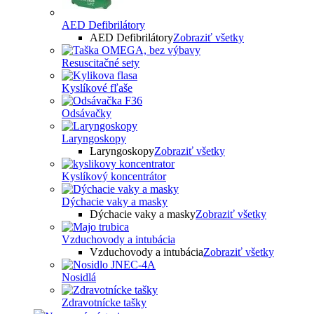
AED Defibrilátory
AED Defibrilátory
Zobraziť všetky
Resuscitačné sety
Kyslíkové fľaše
Odsávačky
Laryngoskopy
Laryngoskopy
Zobraziť všetky
Kyslíkový koncentrátor
Dýchacie vaky a masky
Dýchacie vaky a masky
Zobraziť všetky
Vzduchovody a intubácia
Vzduchovody a intubácia
Zobraziť všetky
Nosidlá
Zdravotnícke tašky