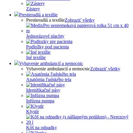
Zástery
Prestieradlá a textílie
Prestieradlá a textílie
Zobraziť všetky
Jednorázové plachty
Podložky pod pacienta
Iné textílie
Vybavenie ambulancií a nemocnic
Vybavenie ambulancií a nemocnic
Zobraziť všetky
Anatómia ľudského tela
Identifikačné pásy
Infúzna pumpa
Klystír
Kôš na odpadky