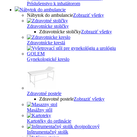
Príslušenstvo k inhalátorom
Nábytok do ambulancie
Nábytok do ambulancie
Zobraziť všetky
Zdravotnícke stoličky
Zdravotnícke stoličky
Zobraziť všetky
Zdravotnícke kreslá
Gynekologické kreslo
Zdravotné postele
Zdravotné postele
Zobraziť všetky
Masážny stôl
Kartotéky do ordinácie
Inštrumentačný stolík