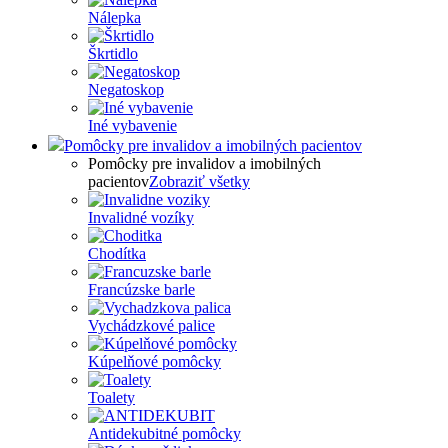
Nálepka
Škrtidlo
Negatoskop
Iné vybavenie
Pomôcky pre invalidov a imobilných pacientov
Pomôcky pre invalidov a imobilných
pacientov
Zobraziť všetky
Invalidné vozíky
Chodítka
Francúzske barle
Vychádzkové palice
Kúpelňové pomôcky
Toalety
Antidekubitné pomôcky