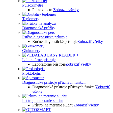
Pulzoximetre
Pulzoximetre
Zobraziť všetky
Teplomery
Diagnostické prúžky
Ručné diagnostické prístroje
Ručné diagnostické prístroje
Zobraziť všetky
Glukomery
Laboratórne prístroje
Laboratórne prístroje
Zobraziť všetky
Proktológia
Diagnostické prístroje pľúcnych funkcií
Diagnostické prístroje pľúcnych funkcií
Zobraziť
všetky
Prístroj na meranie sluchu
Prístroj na meranie sluchu
Zobraziť všetky