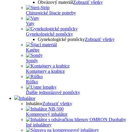
Obväzový materiál
Zobraziť všetky
Chirurgické šijacie potreby
Vaty
Gynekologické pomôcky
Gynekologické pomôcky
Zobraziť všetky
Katétre
Sondy
Kontajnery a krabice
Rúško
Ďalšie jednorázové pomôcky
Inhalátor
Inhalátor
Zobraziť všetky
Kompresový inhalátor
Iné inhalátory