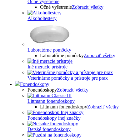
Očné vyšetrenie
Očné vyšetrenie
Zobraziť všetky
Alkoholtestery
Laboratórne pomôcky
Laboratórne pomôcky
Zobraziť všetky
Iné meracie prístroje
Veterinárne pomôcky a prístroje pre prax
Fonendoskopy
Fonendoskopy
Zobraziť všetky
Littmann fonendoskopy
Littmann fonendoskopy
Zobraziť všetky
Fonendoskopy inej značky
Detské fonendoskopy