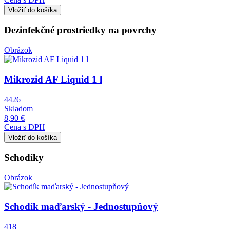
Dezinfekčné prostriedky na povrchy
Obrázok
Mikrozid AF Liquid 1 l
4426
Skladom
8,90 €
Cena s DPH
Schodíky
Obrázok
Schodík maďarský - Jednostupňový
418