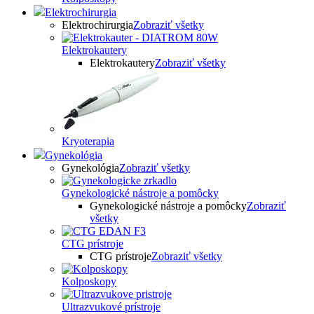
Elektrochirurgia
Elektrochirurgia
Zobraziť všetky
Elektrokautery
Elektrokautery
Zobraziť všetky
Kryoterapia
Gynekológia
Gynekológia
Zobraziť všetky
Gynekologické nástroje a pomôcky
Gynekologické nástroje a pomôcky
Zobraziť
všetky
CTG prístroje
CTG prístroje
Zobraziť všetky
Kolposkopy
Ultrazvukové prístroje