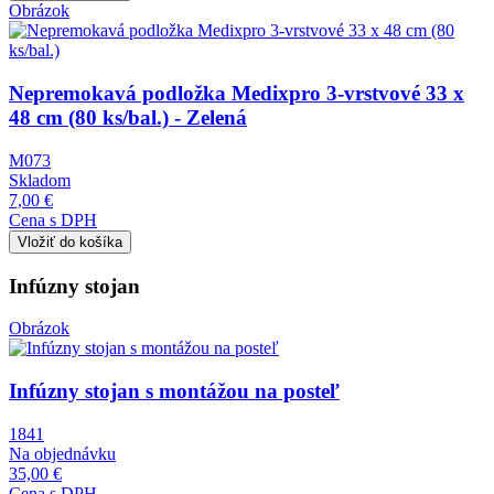
Obrázok
Nepremokavá podložka Medixpro 3-vrstvové 33 x
48 cm (80 ks/bal.) - Zelená
M073
Skladom
7,00 €
Cena s DPH
Infúzny stojan
Obrázok
Infúzny stojan s montážou na posteľ
1841
Na objednávku
35,00 €
Cena s DPH