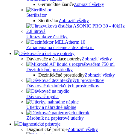
Germicídne žiariče
Zobraziť všetky
Sterilizátor
Sterilizátor
Zobraziť všetky
Ultrazvukové čističky
Zariadenia na čistenie a dezinfekciu
Dávkovače a čistiace potreby
Dávkovače a čistiace potreby
Zobraziť všetky
Dezinfekčné prostriedky
Dezinfekčné prostriedky
Zobraziť všetky
Dávkovač dezinfekčných prostriedkov
Dávkovač mydla
Utierky a náhradné náplne
Zásobník na papierové utierky
Diagnostické prístroje
Diagnostické prístroje
Zobraziť všetky