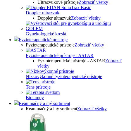
Ultrazvukové prístroje
Zobraziť všetky
Doppler ultrazvuk
Doppler ultrazvuk
Zobraziť všetky
Gynekologické kreslá
Fyzioterapeutické prístroje
Fyzioterapeutické prístroje
Zobraziť všetky
Fyzioterapeutické prístroje - ASTAR
Fyzioterapeutické prístroje - ASTAR
Zobraziť
všetky
Nízkovýkonné fyzioterapeutické prístroje
Tens prístroje
Biolampy
Reanimačný a iný sortiment
Reanimačný a iný sortiment
Zobraziť všetky