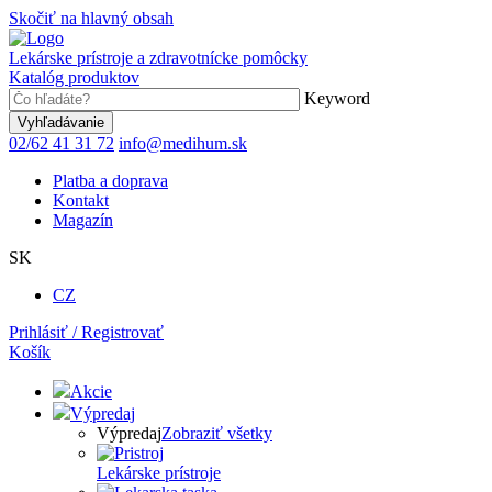
Skočiť na hlavný obsah
Lekárske prístroje a zdravotnícke pomôcky
Katalóg produktov
Keyword
02/62 41 31 72
info@medihum.sk
Platba a doprava
Kontakt
Magazín
SK
CZ
Prihlásiť / Registrovať
Košík
Akcie
Výpredaj
Výpredaj
Zobraziť všetky
Lekárske prístroje