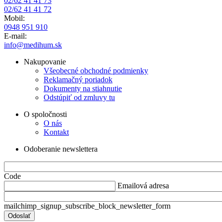
02/62 41 41 73
02/62 41 41 72
Mobil:
0948 951 910
E-mail:
info@medihum.sk
Nakupovanie
Všeobecné obchodné podmienky
Reklamačný poriadok
Dokumenty na stiahnutie
Odstúpiť od zmluvy tu
O spoločnosti
O nás
Kontakt
Odoberanie newslettera
Code
Emailová adresa
mailchimp_signup_subscribe_block_newsletter_form