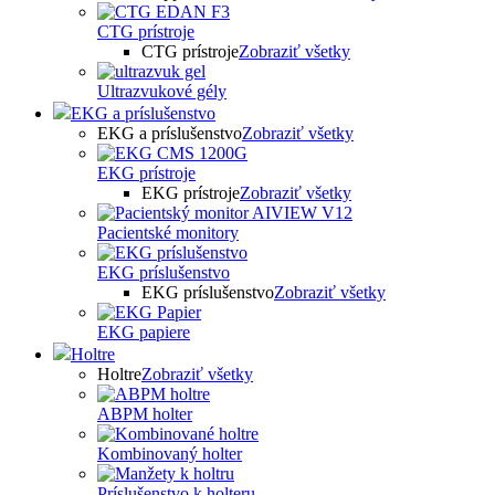
CTG prístroje
CTG prístroje
Zobraziť všetky
Ultrazvukové gély
EKG a príslušenstvo
EKG a príslušenstvo
Zobraziť všetky
EKG prístroje
EKG prístroje
Zobraziť všetky
Pacientské monitory
EKG príslušenstvo
EKG príslušenstvo
Zobraziť všetky
EKG papiere
Holtre
Holtre
Zobraziť všetky
ABPM holter
Kombinovaný holter
Príslušenstvo k holteru