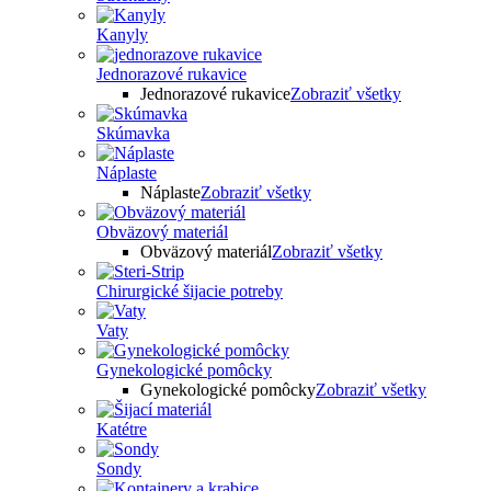
Kanyly
Jednorazové rukavice
Jednorazové rukavice
Zobraziť všetky
Skúmavka
Náplaste
Náplaste
Zobraziť všetky
Obväzový materiál
Obväzový materiál
Zobraziť všetky
Chirurgické šijacie potreby
Vaty
Gynekologické pomôcky
Gynekologické pomôcky
Zobraziť všetky
Katétre
Sondy