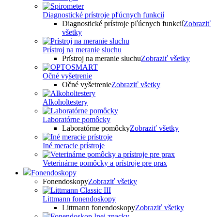
Diagnostické prístroje pľúcnych funkcií
Diagnostické prístroje pľúcnych funkcií
Zobraziť
všetky
Prístroj na meranie sluchu
Prístroj na meranie sluchu
Zobraziť všetky
Očné vyšetrenie
Očné vyšetrenie
Zobraziť všetky
Alkoholtestery
Laboratórne pomôcky
Laboratórne pomôcky
Zobraziť všetky
Iné meracie prístroje
Veterinárne pomôcky a prístroje pre prax
Fonendoskopy
Fonendoskopy
Zobraziť všetky
Littmann fonendoskopy
Littmann fonendoskopy
Zobraziť všetky