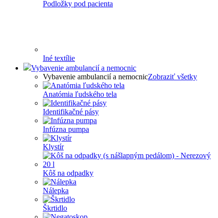
Podložky pod pacienta
Iné textílie
Vybavenie ambulancií a nemocnic
Vybavenie ambulancií a nemocnic
Zobraziť všetky
Anatómia ľudského tela
Identifikačné pásy
Infúzna pumpa
Klystír
Kôš na odpadky
Nálepka
Škrtidlo