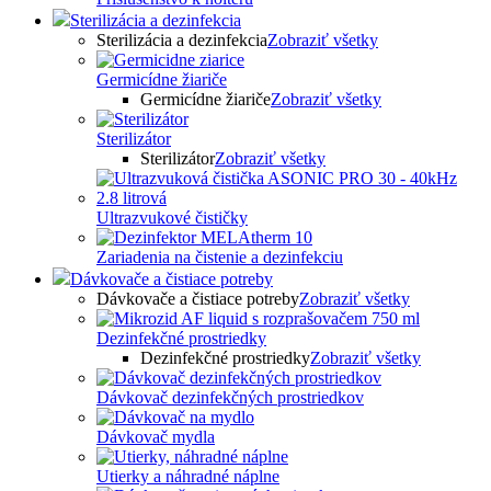
Sterilizácia a dezinfekcia
Sterilizácia a dezinfekcia
Zobraziť všetky
Germicídne žiariče
Germicídne žiariče
Zobraziť všetky
Sterilizátor
Sterilizátor
Zobraziť všetky
Ultrazvukové čističky
Zariadenia na čistenie a dezinfekciu
Dávkovače a čistiace potreby
Dávkovače a čistiace potreby
Zobraziť všetky
Dezinfekčné prostriedky
Dezinfekčné prostriedky
Zobraziť všetky
Dávkovač dezinfekčných prostriedkov
Dávkovač mydla
Utierky a náhradné náplne