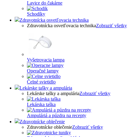
Lavice do čakárne
Schodíky
Zdravotnícka osvetľovacia technika
Zdravotnícka osvetľovacia technika
Zobraziť všetky
Vyšetrovacia lampa
Operačné lampy
Čelné svietidlo
Lekárske tašky a ampulária
Lekárske tašky a ampulária
Zobraziť všetky
Lekárska taška
Ampuláriá a púzdra na recepty
Zdravotnícke oblečenie
Zdravotnícke oblečenie
Zobraziť všetky