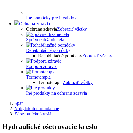
Iné pomôcky pre invalidov
Ochrana zdravia
Ochrana zdravia
Zobraziť všetky
Správne držanie tela
Rehabilitačné pomôcky
Rehabilitačné pomôcky
Zobraziť všetky
Podpora zdravia
Termoterapia
Termoterapia
Zobraziť všetky
Iné produkty na ochranu zdravia
Späť
Nábytok do ambulancie
Zdravotnícke kreslá
Hydraulické ošetrovacie kreslo