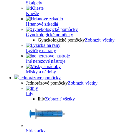
Skalpely
Kliešte
Hrtanové zrkadlá
Gynekologické pomôcky
Gynekologické pomôcky
Zobraziť všetky
Lyžičky na rany
Iné nerezové nástroje
Misky a nádoby
Jednorázové pomôcky
Jednorázové pomôcky
Zobraziť všetky
Ihly
Ihly
Zobraziť všetky
Striekačky