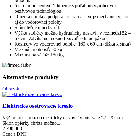
farbami.
5 cm hrubé penové čalúnenie s poťahom vyrobeným
bezšvovou technológiou.
Opierka chrbta a podpera nôh sa nastavuje mechanicky, hoci
aj do vodorovnej polohy.
Snímateľné opierky rúk.
Výšku stoličky možno hydraulicky nastaviť v rozmedzí 52 –
67 cm. Zdvíhanie možno fixovať jedinou pákou.
Rozmery vo vodorovnej polohe: 160 x 60 cm (dĺžka x šírka).
Vlastná hmotnosť: 50 kg.
Maximálna záťaž: 150 kg.
Alternatívne produkty
Obrázok
Elektrické ošetrovacie kreslo
Výšku kresla možno elektricky nastaviť v intervale 52 – 92 cm.
Sklon opierky chrbta možno...
2 390,00 €
Cena s DPH