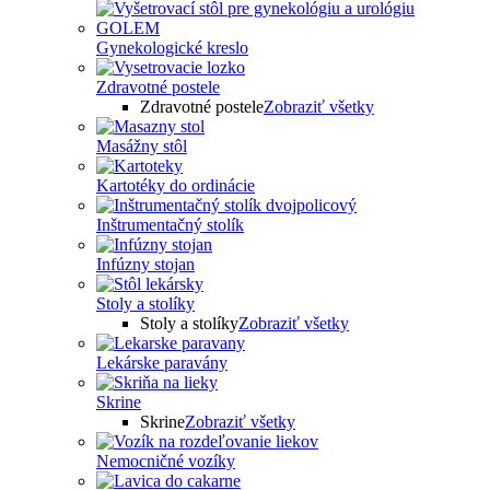
Gynekologické kreslo
Zdravotné postele
Zdravotné postele
Zobraziť všetky
Masážny stôl
Kartotéky do ordinácie
Inštrumentačný stolík
Infúzny stojan
Stoly a stolíky
Stoly a stolíky
Zobraziť všetky
Lekárske paravány
Skrine
Skrine
Zobraziť všetky
Nemocničné vozíky