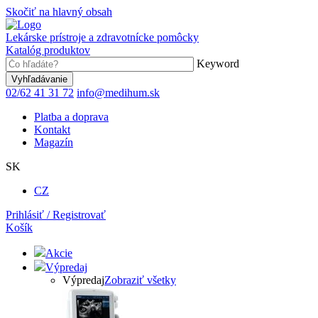
Skočiť na hlavný obsah
Lekárske prístroje a zdravotnícke pomôcky
Katalóg produktov
Keyword
02/62 41 31 72
info@medihum.sk
Platba a doprava
Kontakt
Magazín
SK
CZ
Prihlásiť / Registrovať
Košík
Akcie
Výpredaj
Výpredaj
Zobraziť všetky