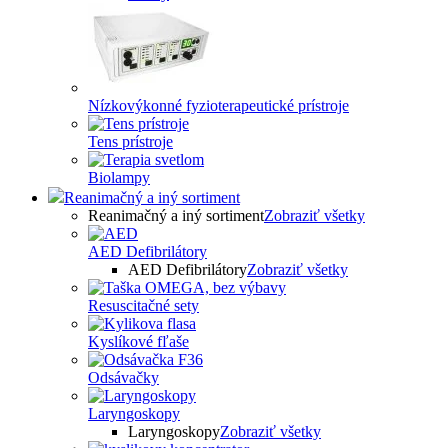
Nízkovýkonné fyzioterapeutické prístroje
Tens prístroje
Biolampy
Reanimačný a iný sortiment
Reanimačný a iný sortiment
Zobraziť všetky
AED Defibrilátory
AED Defibrilátory
Zobraziť všetky
Resuscitačné sety
Kyslíkové fľaše
Odsávačky
Laryngoskopy
Laryngoskopy
Zobraziť všetky