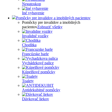
Negatoskop
Iné vybavenie
Pomôcky pre invalidov a imobilných pacientov
Pomôcky pre invalidov a imobilných
pacientov
Zobraziť všetky
Invalidné vozíky
Chodítka
Francúzske barle
Vychádzkové palice
Kúpelňové pomôcky
Toalety
Antidekubitné pomôcky
Dávkovač liekov