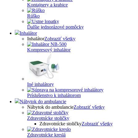
Kontajnery a krabice
Rúško
Ďalšie jednorázové pomôcky
Inhalátor
Inhalátor
Zobraziť všetky
Kompresový inhalátor
Iné inhalátory
Príslušenstvo k inhalátorom
Nábytok do ambulancie
Nábytok do ambulancie
Zobraziť všetky
Zdravotnícke stoličky
Zdravotnícke stoličky
Zobraziť všetky
Zdravotnícke kreslá