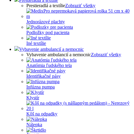
Prestieradlá a textílie
Prestieradlá a textílie
Zobraziť všetky
Jednorázové plachty
Podložky pod pacienta
Iné textílie
Vybavenie ambulancií a nemocnic
Vybavenie ambulancií a nemocnic
Zobraziť všetky
Anatómia ľudského tela
Identifikačné pásy
Infúzna pumpa
Klystír
Kôš na odpadky
Nálepka