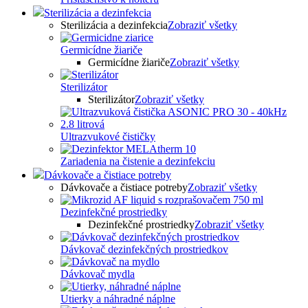
Sterilizácia a dezinfekcia
Sterilizácia a dezinfekcia
Zobraziť všetky
Germicídne žiariče
Germicídne žiariče
Zobraziť všetky
Sterilizátor
Sterilizátor
Zobraziť všetky
Ultrazvukové čističky
Zariadenia na čistenie a dezinfekciu
Dávkovače a čistiace potreby
Dávkovače a čistiace potreby
Zobraziť všetky
Dezinfekčné prostriedky
Dezinfekčné prostriedky
Zobraziť všetky
Dávkovač dezinfekčných prostriedkov
Dávkovač mydla
Utierky a náhradné náplne