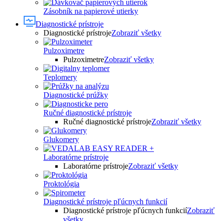
Zásobník na papierové utierky
Diagnostické prístroje
Diagnostické prístroje
Zobraziť všetky
Pulzoximetre
Pulzoximetre
Zobraziť všetky
Teplomery
Diagnostické prúžky
Ručné diagnostické prístroje
Ručné diagnostické prístroje
Zobraziť všetky
Glukomery
Laboratórne prístroje
Laboratórne prístroje
Zobraziť všetky
Proktológia
Diagnostické prístroje pľúcnych funkcií
Diagnostické prístroje pľúcnych funkcií
Zobraziť
všetky