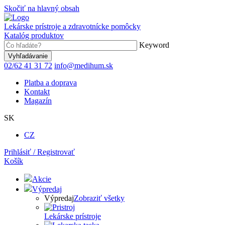
Skočiť na hlavný obsah
Lekárske prístroje a zdravotnícke pomôcky
Katalóg produktov
Keyword
02/62 41 31 72
info@medihum.sk
Platba a doprava
Kontakt
Magazín
SK
CZ
Prihlásiť / Registrovať
Košík
Akcie
Výpredaj
Výpredaj
Zobraziť všetky
Lekárske prístroje