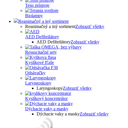
Tens prístroje
Biolampy
Reanimačný a iný sortiment
Reanimačný a iný sortiment
Zobraziť všetky
AED Defibrilátory
AED Defibrilátory
Zobraziť všetky
Resuscitačné sety
Kyslíkové fľaše
Odsávačky
Laryngoskopy
Laryngoskopy
Zobraziť všetky
Kyslíkový koncentrátor
Dýchacie vaky a masky
Dýchacie vaky a masky
Zobraziť všetky