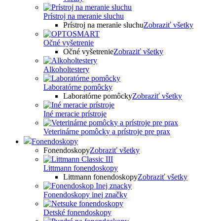
Prístroj na meranie sluchu
Prístroj na meranie sluchu
Zobraziť všetky
Očné vyšetrenie
Očné vyšetrenie
Zobraziť všetky
Alkoholtestery
Laboratórne pomôcky
Laboratórne pomôcky
Zobraziť všetky
Iné meracie prístroje
Veterinárne pomôcky a prístroje pre prax
Fonendoskopy
Fonendoskopy
Zobraziť všetky
Littmann fonendoskopy
Littmann fonendoskopy
Zobraziť všetky
Fonendoskopy inej značky
Detské fonendoskopy