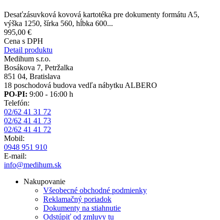
Desaťzásuvková kovová kartotéka pre dokumenty formátu A5,
výška 1250, šírka 560, hĺbka 600...
995,00 €
Cena s DPH
Detail produktu
Medihum s.r.o.
Bosákova 7, Petržalka
851 04, Bratislava
18 poschodová budova vedľa nábytku ALBERO
PO-PI:
9:00 - 16:00 h
Telefón:
02/62 41 31 72
02/62 41 41 73
02/62 41 41 72
Mobil:
0948 951 910
E-mail:
info@medihum.sk
Nakupovanie
Všeobecné obchodné podmienky
Reklamačný poriadok
Dokumenty na stiahnutie
Odstúpiť od zmluvy tu