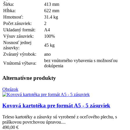
Šírka:
413 mm
Hĺbka:
622 mm
Hmotnosť:
31.4 kg
Počet zásuviek:
2
Ukladaný formát:
A4
Výsuv zásuviek:
100%
Nosnosť jednej
45 kg
zásuvky:
Zváraný výrobok:
ano
bez vnútorného vybavenia s možnosťou
Vnútorná výbava:
dokúpenia
Alternatívne produkty
Obrázok
Kovová kartotéka pre formát A5 - 5 zásuviek
Teleso kartotéky a zásuvky sú vyrobené z oceľového plechu, s
práškovou povrchovou úpravou....
490,00 €