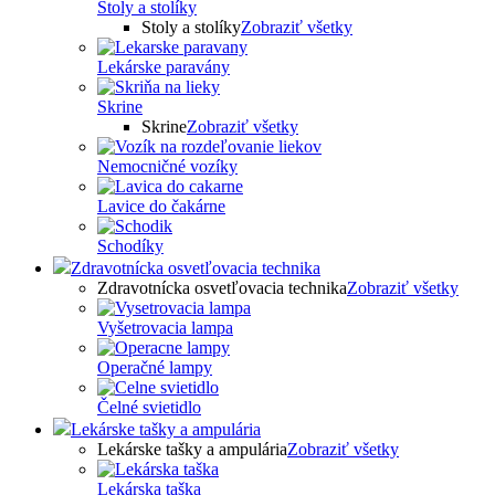
Stoly a stolíky
Stoly a stolíky
Zobraziť všetky
Lekárske paravány
Skrine
Skrine
Zobraziť všetky
Nemocničné vozíky
Lavice do čakárne
Schodíky
Zdravotnícka osvetľovacia technika
Zdravotnícka osvetľovacia technika
Zobraziť všetky
Vyšetrovacia lampa
Operačné lampy
Čelné svietidlo
Lekárske tašky a ampulária
Lekárske tašky a ampulária
Zobraziť všetky
Lekárska taška