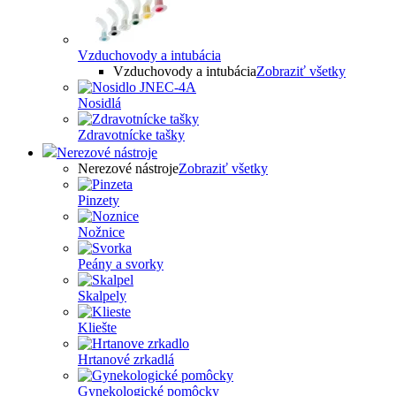
Vzduchovody a intubácia
Vzduchovody a intubácia
Zobraziť všetky
Nosidlá
Zdravotnícke tašky
Nerezové nástroje
Nerezové nástroje
Zobraziť všetky
Pinzety
Nožnice
Peány a svorky
Skalpely
Kliešte
Hrtanové zrkadlá
Gynekologické pomôcky