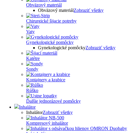
Obväzový materiál
Obväzový materiál
Zobraziť všetky
Chirurgické šijacie potreby
Vaty
Gynekologické pomôcky
Gynekologické pomôcky
Zobraziť všetky
Katétre
Sondy
Kontajnery a krabice
Rúško
Ďalšie jednorázové pomôcky
Inhalátor
Inhalátor
Zobraziť všetky
Kompresový inhalátor