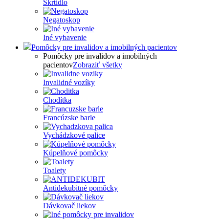
Škrtidlo
Negatoskop
Iné vybavenie
Pomôcky pre invalidov a imobilných pacientov
Pomôcky pre invalidov a imobilných
pacientov
Zobraziť všetky
Invalidné vozíky
Chodítka
Francúzske barle
Vychádzkové palice
Kúpelňové pomôcky
Toalety
Antidekubitné pomôcky
Dávkovač liekov