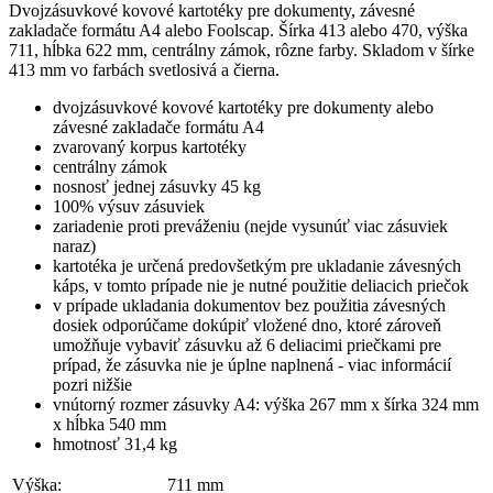
Dvojzásuvkové kovové kartotéky pre dokumenty, závesné
zakladače formátu A4 alebo Foolscap. Šírka 413 alebo 470, výška
711, hĺbka 622 mm, centrálny zámok, rôzne farby. Skladom v šírke
413 mm vo farbách svetlosivá a čierna.
dvojzásuvkové kovové kartotéky pre dokumenty alebo
závesné zakladače formátu A4
zvarovaný korpus kartotéky
centrálny zámok
nosnosť jednej zásuvky 45 kg
100% výsuv zásuviek
zariadenie proti preváženiu (nejde vysunúť viac zásuviek
naraz)
kartotéka je určená predovšetkým pre ukladanie závesných
káps, v tomto prípade nie je nutné použitie deliacich priečok
v prípade ukladania dokumentov bez použitia závesných
dosiek odporúčame dokúpiť vložené dno, ktoré zároveň
umožňuje vybaviť zásuvku až 6 deliacimi priečkami pre
prípad, že zásuvka nie je úplne naplnená - viac informácií
pozri nižšie
vnútorný rozmer zásuvky A4: výška 267 mm x šírka 324 mm
x hĺbka 540 mm
hmotnosť 31,4 kg
Výška:
711 mm