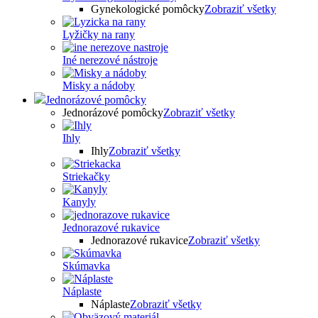
Gynekologické pomôcky
Zobraziť všetky
Lyžičky na rany
Iné nerezové nástroje
Misky a nádoby
Jednorázové pomôcky
Jednorázové pomôcky
Zobraziť všetky
Ihly
Ihly
Zobraziť všetky
Striekačky
Kanyly
Jednorazové rukavice
Jednorazové rukavice
Zobraziť všetky
Skúmavka
Náplaste
Náplaste
Zobraziť všetky