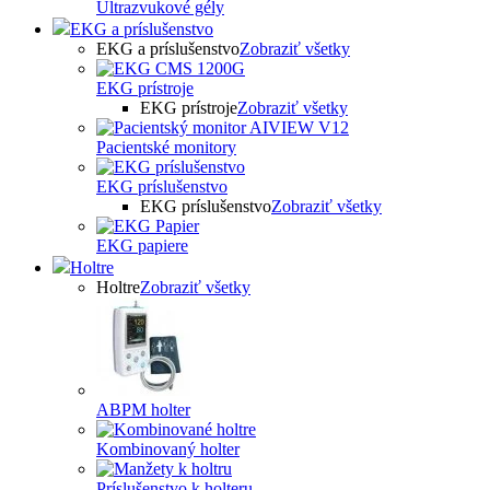
Ultrazvukové gély
EKG a príslušenstvo
EKG a príslušenstvo
Zobraziť všetky
EKG prístroje
EKG prístroje
Zobraziť všetky
Pacientské monitory
EKG príslušenstvo
EKG príslušenstvo
Zobraziť všetky
EKG papiere
Holtre
Holtre
Zobraziť všetky
ABPM holter
Kombinovaný holter
Príslušenstvo k holteru