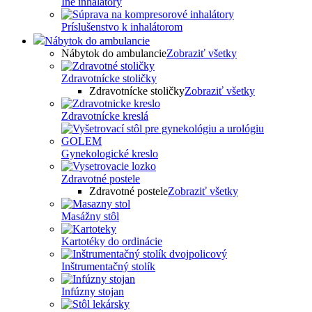
Iné inhalátory
Príslušenstvo k inhalátorom
Nábytok do ambulancie
Nábytok do ambulancie
Zobraziť všetky
Zdravotnícke stoličky
Zdravotnícke stoličky
Zobraziť všetky
Zdravotnícke kreslá
Gynekologické kreslo
Zdravotné postele
Zdravotné postele
Zobraziť všetky
Masážny stôl
Kartotéky do ordinácie
Inštrumentačný stolík
Infúzny stojan