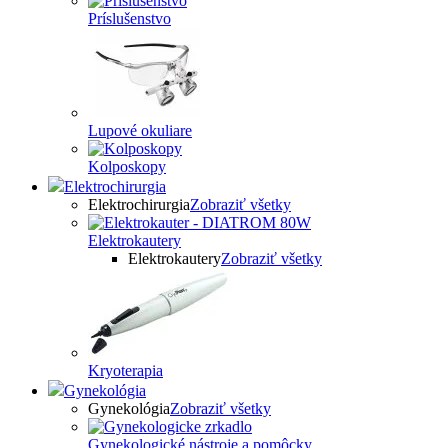
Príslušenstvo
Lupové okuliare
Kolposkopy
Elektrochirurgia
Elektrochirurgia
Zobraziť všetky
Elektrokautery
Elektrokautery
Zobraziť všetky
Kryoterapia
Gynekológia
Gynekológia
Zobraziť všetky
Gynekologické nástroje a pomôcky