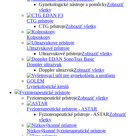
Gynekologické nástroje a pomôcky
Zobraziť
všetky
CTG prístroje
CTG prístroje
Zobraziť všetky
Kolposkopy
Ultrazvukové prístroje
Ultrazvukové prístroje
Zobraziť všetky
Doppler ultrazvuk
Doppler ultrazvuk
Zobraziť všetky
Gynekologické kreslá
Fyzioterapeutické prístroje
Fyzioterapeutické prístroje
Zobraziť všetky
Fyzioterapeutické prístroje - ASTAR
Fyzioterapeutické prístroje - ASTAR
Zobraziť
všetky
Nízkovýkonné fyzioterapeutické prístroje