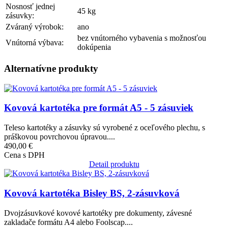
Nosnosť jednej
45 kg
zásuvky:
Zváraný výrobok:
ano
bez vnútorného vybavenia s možnosťou
Vnútorná výbava:
dokúpenia
Alternatívne produkty
Obrázok
Kovová kartotéka pre formát A5 - 5 zásuviek
Teleso kartotéky a zásuvky sú vyrobené z oceľového plechu, s
práškovou povrchovou úpravou....
490,00 €
Cena s DPH
Detail produktu
Obrázok
Kovová kartotéka Bisley BS, 2-zásuvková
Dvojzásuvkové kovové kartotéky pre dokumenty, závesné
zakladače formátu A4 alebo Foolscap....