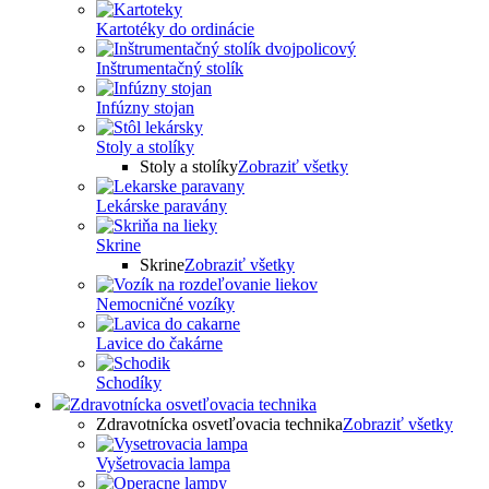
Kartotéky do ordinácie
Inštrumentačný stolík
Infúzny stojan
Stoly a stolíky
Stoly a stolíky
Zobraziť všetky
Lekárske paravány
Skrine
Skrine
Zobraziť všetky
Nemocničné vozíky
Lavice do čakárne
Schodíky
Zdravotnícka osvetľovacia technika
Zdravotnícka osvetľovacia technika
Zobraziť všetky
Vyšetrovacia lampa