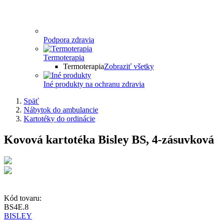
Podpora zdravia
Termoterapia
Termoterapia
Zobraziť všetky
Iné produkty na ochranu zdravia
Späť
Nábytok do ambulancie
Kartotéky do ordinácie
Kovová kartotéka Bisley BS, 4-zásuvková
Kód tovaru:
BS4E.8
BISLEY