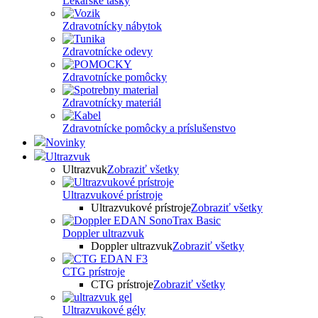
Lekárske tašky
Zdravotnícky nábytok
Zdravotnícke odevy
Zdravotnícke pomôcky
Zdravotnícky materiál
Zdravotnícke pomôcky a príslušenstvo
Novinky
Ultrazvuk
Ultrazvuk
Zobraziť všetky
Ultrazvukové prístroje
Ultrazvukové prístroje
Zobraziť všetky
Doppler ultrazvuk
Doppler ultrazvuk
Zobraziť všetky
CTG prístroje
CTG prístroje
Zobraziť všetky
Ultrazvukové gély