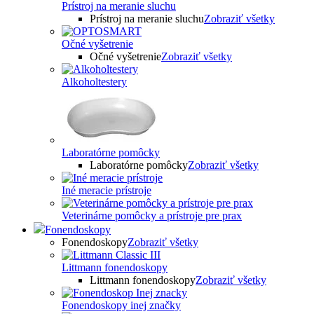
Prístroj na meranie sluchu
Prístroj na meranie sluchu
Zobraziť všetky
Očné vyšetrenie
Očné vyšetrenie
Zobraziť všetky
Alkoholtestery
Laboratórne pomôcky
Laboratórne pomôcky
Zobraziť všetky
Iné meracie prístroje
Veterinárne pomôcky a prístroje pre prax
Fonendoskopy
Fonendoskopy
Zobraziť všetky
Littmann fonendoskopy
Littmann fonendoskopy
Zobraziť všetky
Fonendoskopy inej značky