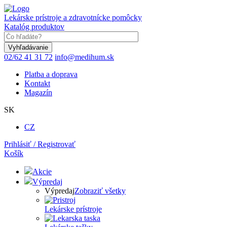
Skočiť
na
Lekárske prístroje a zdravotnícke pomôcky
hlavný
Katalóg produktov
obsah
Keyword
02/62 41 31 72
info@medihum.sk
Platba a doprava
Kontakt
Magazín
SK
CZ
Prihlásiť / Registrovať
Košík
Akcie
Výpredaj
Výpredaj
Zobraziť všetky
Lekárske prístroje