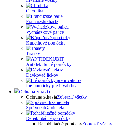
Invalidné vozíky
Chodítka
Francúzske barle
Vychádzkové palice
Kúpelňové pomôcky
Toalety
Antidekubitné pomôcky
Dávkovač liekov
Iné pomôcky pre invalidov
Ochrana zdravia
Ochrana zdravia
Zobraziť všetky
Správne držanie tela
Rehabilitačné pomôcky
Rehabilitačné pomôcky
Zobraziť všetky