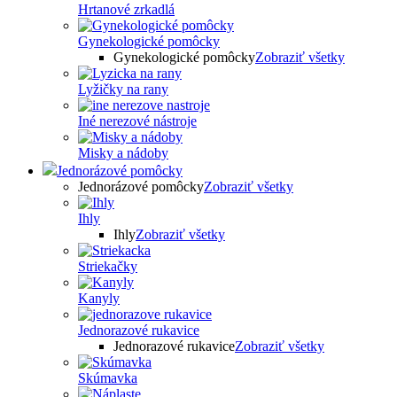
Hrtanové zrkadlá
Gynekologické pomôcky
Gynekologické pomôcky
Zobraziť všetky
Lyžičky na rany
Iné nerezové nástroje
Misky a nádoby
Jednorázové pomôcky
Jednorázové pomôcky
Zobraziť všetky
Ihly
Ihly
Zobraziť všetky
Striekačky
Kanyly
Jednorazové rukavice
Jednorazové rukavice
Zobraziť všetky
Skúmavka