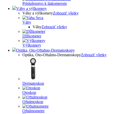
Príslušenstvo k tlakomerom
Váhy a výškomery
Váhy a výškomery
Zobraziť všetky
Váhy
Váhy
Zobraziť všetky
Dĺžkometer
Výškomery
Optika, Oto-Oftalmo-Dermatoskopy
Optika, Oto-Oftalmo-Dermatoskopy
Zobraziť všetky
Dermatoskop
Otoskop
Oftalmoskop
Oftalmometre