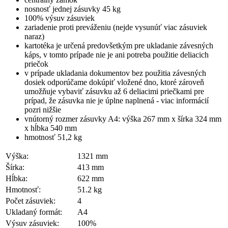
nosnosť jednej zásuvky 45 kg
100% výsuv zásuviek
zariadenie proti preváženiu (nejde vysunúť viac zásuviek
naraz)
kartotéka je určená predovšetkým pre ukladanie závesných
káps, v tomto prípade nie je ani potreba použitie deliacich
priečok
v prípade ukladania dokumentov bez použitia závesných
dosiek odporúčame dokúpiť vložené dno, ktoré zároveň
umožňuje vybaviť zásuvku až 6 deliacimi priečkami pre
prípad, že zásuvka nie je úplne naplnená - viac informácií
pozri nižšie
vnútorný rozmer zásuvky A4: výška 267 mm x šírka 324 mm
x hĺbka 540 mm
hmotnosť 51,2 kg
Výška:
1321 mm
Šírka:
413 mm
Hĺbka:
622 mm
Hmotnosť:
51.2 kg
Počet zásuviek:
4
Ukladaný formát:
A4
Výsuv zásuviek:
100%