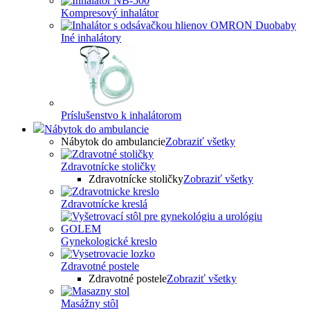
Kompresový inhalátor
Iné inhalátory
Príslušenstvo k inhalátorom
Nábytok do ambulancie
Nábytok do ambulancie
Zobraziť všetky
Zdravotnícke stoličky
Zdravotnícke stoličky
Zobraziť všetky
Zdravotnícke kreslá
Gynekologické kreslo
Zdravotné postele
Zdravotné postele
Zobraziť všetky
Masážny stôl