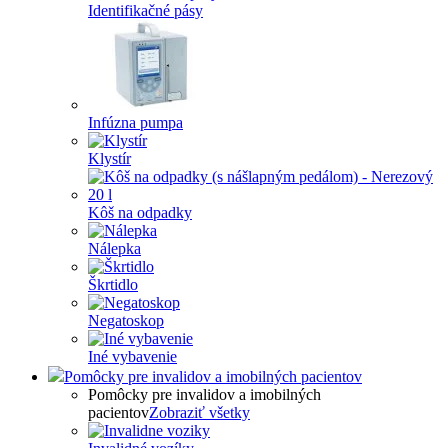
Identifikačné pásy
Infúzna pumpa
Klystír
Kôš na odpadky
Nálepka
Škrtidlo
Negatoskop
Iné vybavenie
Pomôcky pre invalidov a imobilných pacientov
Pomôcky pre invalidov a imobilných
pacientov
Zobraziť všetky