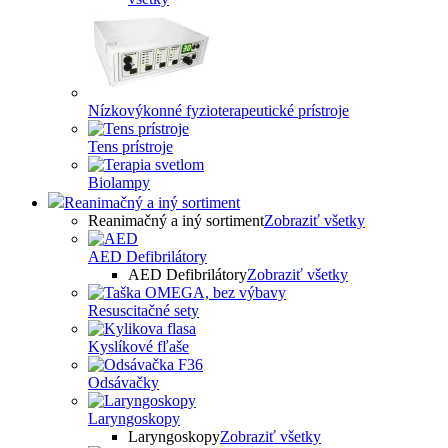
Nízkovýkonné fyzioterapeutické prístroje
Tens prístroje
Biolampy
Reanimačný a iný sortiment
Reanimačný a iný sortiment
Zobraziť všetky
AED Defibrilátory
AED Defibrilátory
Zobraziť všetky
Resuscitačné sety
Kyslíkové fľaše
Odsávačky
Laryngoskopy
Laryngoskopy
Zobraziť všetky