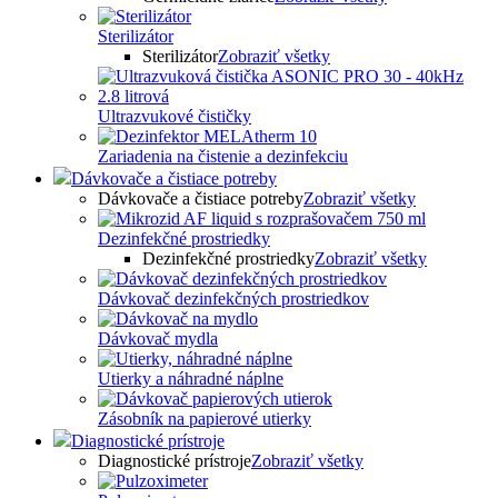
Sterilizátor
Sterilizátor
Zobraziť všetky
Ultrazvukové čističky
Zariadenia na čistenie a dezinfekciu
Dávkovače a čistiace potreby
Dávkovače a čistiace potreby
Zobraziť všetky
Dezinfekčné prostriedky
Dezinfekčné prostriedky
Zobraziť všetky
Dávkovač dezinfekčných prostriedkov
Dávkovač mydla
Utierky a náhradné náplne
Zásobník na papierové utierky
Diagnostické prístroje
Diagnostické prístroje
Zobraziť všetky