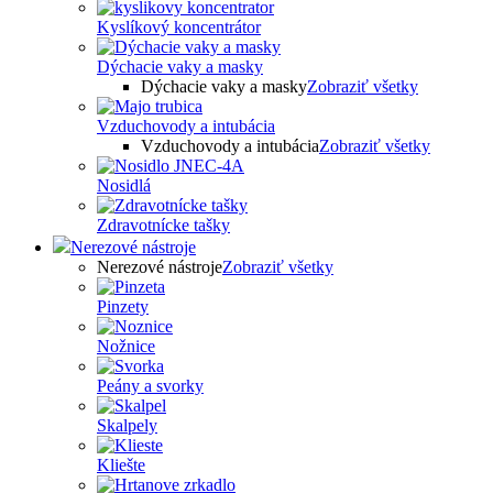
Kyslíkový koncentrátor
Dýchacie vaky a masky
Dýchacie vaky a masky
Zobraziť všetky
Vzduchovody a intubácia
Vzduchovody a intubácia
Zobraziť všetky
Nosidlá
Zdravotnícke tašky
Nerezové nástroje
Nerezové nástroje
Zobraziť všetky
Pinzety
Nožnice
Peány a svorky
Skalpely
Kliešte