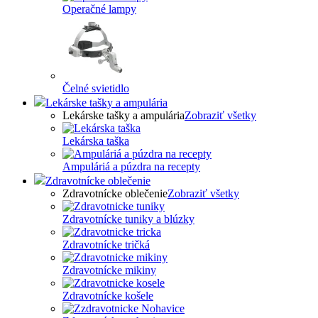
Operačné lampy
Čelné svietidlo
Lekárske tašky a ampulária
Lekárske tašky a ampulária
Zobraziť všetky
Lekárska taška
Ampuláriá a púzdra na recepty
Zdravotnícke oblečenie
Zdravotnícke oblečenie
Zobraziť všetky
Zdravotnícke tuniky a blúzky
Zdravotnícke tričká
Zdravotnícke mikiny
Zdravotnícke košele