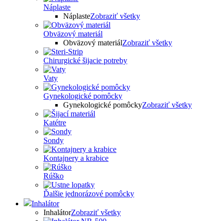
Náplaste
Náplaste
Zobraziť všetky
Obväzový materiál
Obväzový materiál
Zobraziť všetky
Chirurgické šijacie potreby
Vaty
Gynekologické pomôcky
Gynekologické pomôcky
Zobraziť všetky
Katétre
Sondy
Kontajnery a krabice
Rúško
Ďalšie jednorázové pomôcky
Inhalátor
Inhalátor
Zobraziť všetky