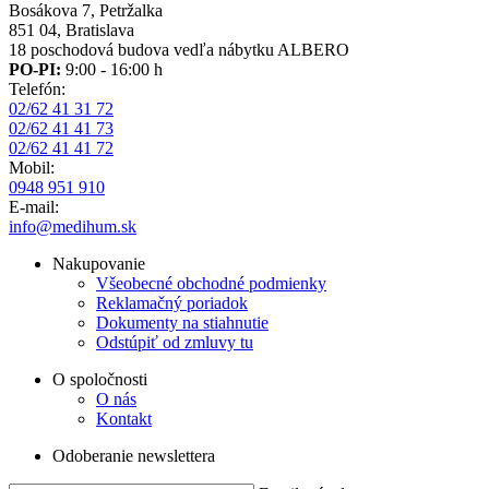
Bosákova 7, Petržalka
851 04, Bratislava
18 poschodová budova vedľa nábytku ALBERO
PO-PI:
9:00 - 16:00 h
Telefón:
02/62 41 31 72
02/62 41 41 73
02/62 41 41 72
Mobil:
0948 951 910
E-mail:
info@medihum.sk
Nakupovanie
Všeobecné obchodné podmienky
Reklamačný poriadok
Dokumenty na stiahnutie
Odstúpiť od zmluvy tu
O spoločnosti
O nás
Kontakt
Odoberanie newslettera