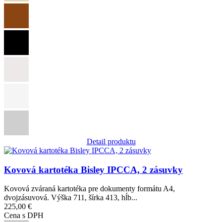
Detail produktu
Obrázok
Kovová kartotéka Bisley IPCCA, 2 zásuvky
Kovová zváraná kartotéka pre dokumenty formátu A4,
dvojzásuvová. Výška 711, šírka 413, hĺb...
225,00 €
Cena s DPH