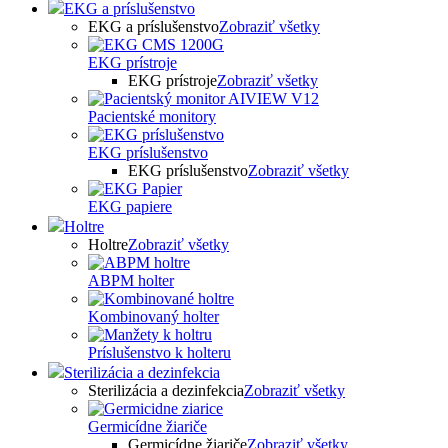
EKG a príslušenstvo
EKG a príslušenstvo
Zobraziť všetky
EKG prístroje
EKG prístroje
Zobraziť všetky
Pacientské monitory
EKG príslušenstvo
EKG príslušenstvo
Zobraziť všetky
EKG papiere
Holtre
Holtre
Zobraziť všetky
ABPM holter
Kombinovaný holter
Príslušenstvo k holteru
Sterilizácia a dezinfekcia
Sterilizácia a dezinfekcia
Zobraziť všetky
Germicídne žiariče
Germicídne žiariče
Zobraziť všetky