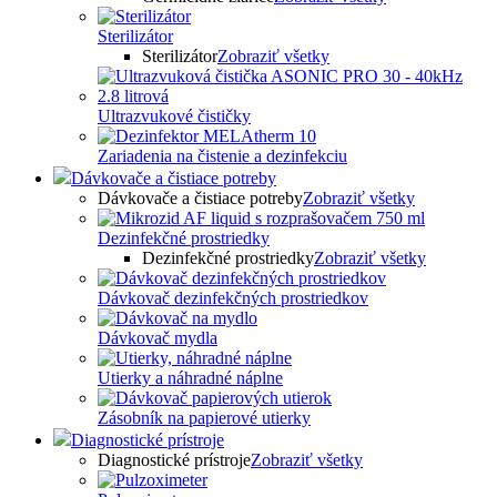
Sterilizátor
Sterilizátor
Zobraziť všetky
Ultrazvukové čističky
Zariadenia na čistenie a dezinfekciu
Dávkovače a čistiace potreby
Dávkovače a čistiace potreby
Zobraziť všetky
Dezinfekčné prostriedky
Dezinfekčné prostriedky
Zobraziť všetky
Dávkovač dezinfekčných prostriedkov
Dávkovač mydla
Utierky a náhradné náplne
Zásobník na papierové utierky
Diagnostické prístroje
Diagnostické prístroje
Zobraziť všetky