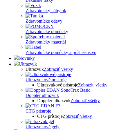
Lekárske tašky
Zdravotnícky nábytok
Zdravotnícke odevy
Zdravotnícke pomôcky
Zdravotnícky materiál
Zdravotnícke pomôcky a príslušenstvo
Novinky
Ultrazvuk
Ultrazvuk
Zobraziť všetky
Ultrazvukové prístroje
Ultrazvukové prístroje
Zobraziť všetky
Doppler ultrazvuk
Doppler ultrazvuk
Zobraziť všetky
CTG prístroje
CTG prístroje
Zobraziť všetky
Ultrazvukové gély