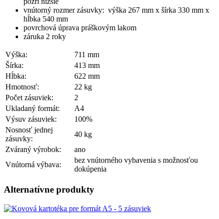
pozri nižšie
vnútorný rozmer zásuvky: výška 267 mm x šírka 330 mm x
hĺbka 540 mm
povrchová úprava práškovým lakom
záruka 2 roky
Výška:
711 mm
Šírka:
413 mm
Hĺbka:
622 mm
Hmotnosť:
22 kg
Počet zásuviek:
2
Ukladaný formát:
A4
Výsuv zásuviek:
100%
Nosnosť jednej
40 kg
zásuvky:
Zváraný výrobok:
ano
bez vnútorného vybavenia s možnosťou
Vnútorná výbava:
dokúpenia
Alternatívne produkty
Obrázok