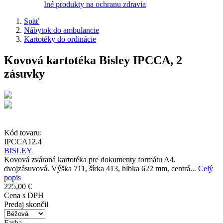
Iné produkty na ochranu zdravia
Späť
Nábytok do ambulancie
Kartotéky do ordinácie
Kovová kartotéka Bisley IPCCA, 2
zásuvky
Kód tovaru:
IPCCA12.4
BISLEY
Kovová zváraná kartotéka pre dokumenty formátu A4,
dvojzásuvová. Výška 711, šírka 413, hĺbka 622 mm, centrá...
Celý
popis
225,00 €
Cena s DPH
Predaj skončil
Farba