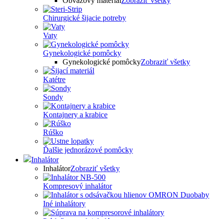
Obväzový materiál
Zobraziť všetky
Chirurgické šijacie potreby
Vaty
Gynekologické pomôcky
Gynekologické pomôcky
Zobraziť všetky
Katétre
Sondy
Kontajnery a krabice
Rúško
Ďalšie jednorázové pomôcky
Inhalátor
Inhalátor
Zobraziť všetky
Kompresový inhalátor
Iné inhalátory