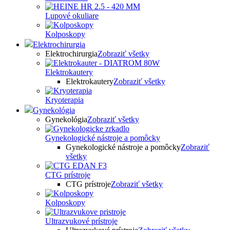
Lupové okuliare
Kolposkopy
Elektrochirurgia
Elektrochirurgia
Zobraziť všetky
Elektrokautery
Elektrokautery
Zobraziť všetky
Kryoterapia
Gynekológia
Gynekológia
Zobraziť všetky
Gynekologické nástroje a pomôcky
Gynekologické nástroje a pomôcky
Zobraziť
všetky
CTG prístroje
CTG prístroje
Zobraziť všetky
Kolposkopy
Ultrazvukové prístroje