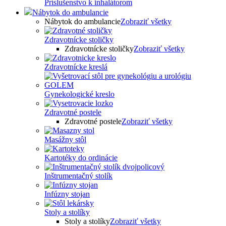
Príslušenstvo k inhalátorom
Nábytok do ambulancie
Nábytok do ambulancie
Zobraziť všetky
Zdravotnícke stoličky
Zdravotnícke stoličky
Zobraziť všetky
Zdravotnícke kreslá
Gynekologické kreslo
Zdravotné postele
Zdravotné postele
Zobraziť všetky
Masážny stôl
Kartotéky do ordinácie
Inštrumentačný stolík
Infúzny stojan
Stoly a stolíky
Stoly a stolíky
Zobraziť všetky