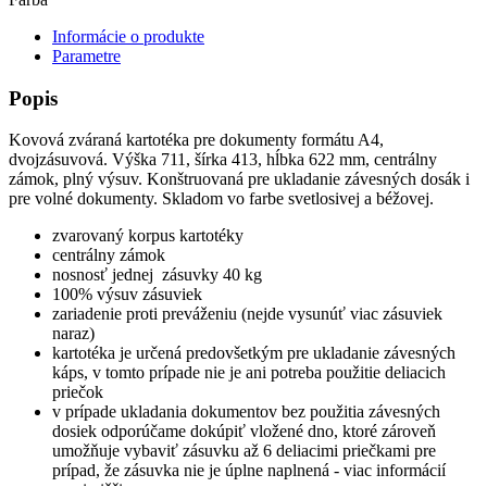
Informácie o produkte
Parametre
Popis
Kovová zváraná kartotéka pre dokumenty formátu A4,
dvojzásuvová. Výška 711, šírka 413, hĺbka 622 mm, centrálny
zámok, plný výsuv. Konštruovaná pre ukladanie závesných dosák i
pre volné dokumenty. Skladom vo farbe svetlosivej a béžovej.
zvarovaný korpus kartotéky
centrálny zámok
nosnosť jednej zásuvky 40 kg
100% výsuv zásuviek
zariadenie proti preváženiu (nejde vysunúť viac zásuviek
naraz)
kartotéka je určená predovšetkým pre ukladanie závesných
káps, v tomto prípade nie je ani potreba použitie deliacich
priečok
v prípade ukladania dokumentov bez použitia závesných
dosiek odporúčame dokúpiť vložené dno, ktoré zároveň
umožňuje vybaviť zásuvku až 6 deliacimi priečkami pre
prípad, že zásuvka nie je úplne naplnená - viac informácií