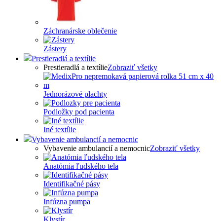
Záchranárske oblečenie
Zástery
Prestieradlá a textílie
Prestieradlá a textílie
Zobraziť všetky
Jednorázové plachty
Podložky pod pacienta
Iné textílie
Vybavenie ambulancií a nemocnic
Vybavenie ambulancií a nemocnic
Zobraziť všetky
Anatómia ľudského tela
Identifikačné pásy
Infúzna pumpa
Klystír