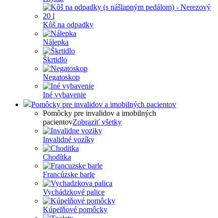
Kôš na odpadky
Nálepka
Škrtidlo
Negatoskop
Iné vybavenie
Pomôcky pre invalidov a imobilných pacientov
Pomôcky pre invalidov a imobilných
pacientov
Zobraziť všetky
Invalidné vozíky
Chodítka
Francúzske barle
Vychádzkové palice
Kúpelňové pomôcky