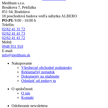
Medihum s.r.o.
Bosákova 7, Petržalka
851 04, Bratislava
18 poschodová budova vedľa nábytku ALBERO
PO-PI:
9:00 - 16:00 h
Telefón:
02/62 41 31 72
02/62 41 41 73
02/62 41 41 72
Mobil:
0948 951 910
E-mail:
info@medihum.sk
Nakupovanie
Všeobecné obchodné podmienky
Reklamačný poriadok
Dokumenty na stiahnutie
Odstúpiť od zmluvy tu
O spoločnosti
O nás
Kontakt
Odoberanie newslettera