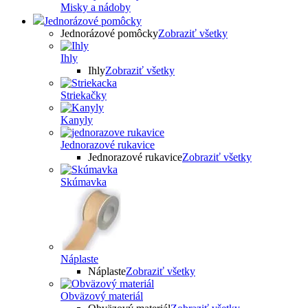
Misky a nádoby
Jednorázové pomôcky
Jednorázové pomôcky
Zobraziť všetky
Ihly
Ihly
Zobraziť všetky
Striekačky
Kanyly
Jednorazové rukavice
Jednorazové rukavice
Zobraziť všetky
Skúmavka
Náplaste
Náplaste
Zobraziť všetky
Obväzový materiál