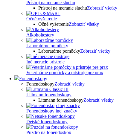
Prístroj na meranie sluchu
Prístroj na meranie sluchu
Zobraziť všetky
Očné vyšetrenie
Očné vyšetrenie
Zobraziť všetky
Alkoholtestery
Laboratórne pomôcky
Laboratórne pomôcky
Zobraziť všetky
Iné meracie prístroje
Veterinárne pomôcky a prístroje pre prax
Fonendoskopy
Fonendoskopy
Zobraziť všetky
Littmann fonendoskopy
Littmann fonendoskopy
Zobraziť všetky
Fonendoskopy inej značky
Detské fonendoskopy
Puzdro na fonendoskop