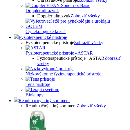
Ultrazvukové prístroje
Zobraziť všetky
Doppler ultrazvuk
Doppler ultrazvuk
Zobraziť všetky
Gynekologické kreslá
Fyzioterapeutické prístroje
Fyzioterapeutické prístroje
Zobraziť všetky
Fyzioterapeutické prístroje - ASTAR
Fyzioterapeutické prístroje - ASTAR
Zobraziť
všetky
Nízkovýkonné fyzioterapeutické prístroje
Tens prístroje
Biolampy
Reanimačný a iný sortiment
Reanimačný a iný sortiment
Zobraziť všetky