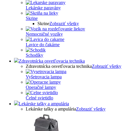
Lekárske paravány
Skrine
Skrine
Zobraziť všetky
Nemocničné vozíky
Lavice do čakárne
Schodíky
Zdravotnícka osvetľovacia technika
Zdravotnícka osvetľovacia technika
Zobraziť všetky
Vyšetrovacia lampa
Operačné lampy
Čelné svietidlo
Lekárske tašky a ampulária
Lekárske tašky a ampulária
Zobraziť všetky