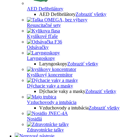
AED Defibrilátory
AED Defibrilátory
Zobraziť všetky
Resuscitačné sety
Kyslíkové fľaše
Odsávačky
Laryngoskopy
Laryngoskopy
Zobraziť všetky
Kyslíkový koncentrátor
Dýchacie vaky a masky
Dýchacie vaky a masky
Zobraziť všetky
Vzduchovody a intubácia
Vzduchovody a intubácia
Zobraziť všetky
Nosidlá
Zdravotnícke tašky
Nerezové nástroje