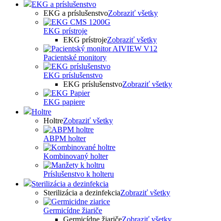
EKG a príslušenstvo
EKG a príslušenstvo
Zobraziť všetky
EKG prístroje
EKG prístroje
Zobraziť všetky
Pacientské monitory
EKG príslušenstvo
EKG príslušenstvo
Zobraziť všetky
EKG papiere
Holtre
Holtre
Zobraziť všetky
ABPM holter
Kombinovaný holter
Príslušenstvo k holteru
Sterilizácia a dezinfekcia
Sterilizácia a dezinfekcia
Zobraziť všetky
Germicídne žiariče
Germicídne žiariče
Zobraziť všetky