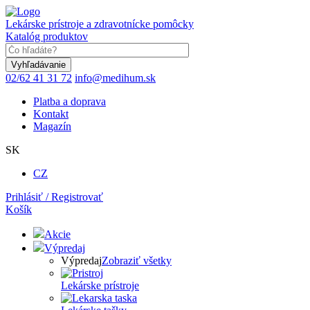
Skočiť
na
Lekárske prístroje a zdravotnícke pomôcky
hlavný
Katalóg produktov
obsah
Keyword
02/62 41 31 72
info@medihum.sk
Platba a doprava
Kontakt
Magazín
SK
CZ
Prihlásiť / Registrovať
Košík
Akcie
Výpredaj
Výpredaj
Zobraziť všetky
Lekárske prístroje