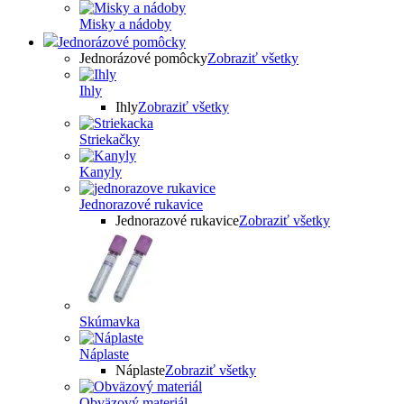
Misky a nádoby
Jednorázové pomôcky
Jednorázové pomôcky
Zobraziť všetky
Ihly
Ihly
Zobraziť všetky
Striekačky
Kanyly
Jednorazové rukavice
Jednorazové rukavice
Zobraziť všetky
Skúmavka
Náplaste
Náplaste
Zobraziť všetky
Obväzový materiál