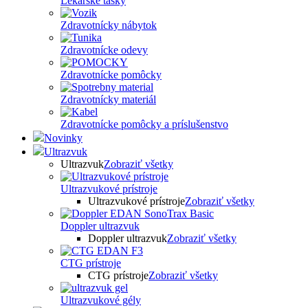
Lekárske tašky
Zdravotnícky nábytok
Zdravotnícke odevy
Zdravotnícke pomôcky
Zdravotnícky materiál
Zdravotnícke pomôcky a príslušenstvo
Novinky
Ultrazvuk
Ultrazvuk
Zobraziť všetky
Ultrazvukové prístroje
Ultrazvukové prístroje
Zobraziť všetky
Doppler ultrazvuk
Doppler ultrazvuk
Zobraziť všetky
CTG prístroje
CTG prístroje
Zobraziť všetky
Ultrazvukové gély