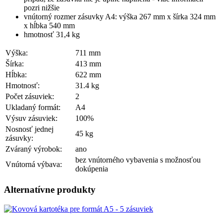
pozri nižšie
vnútorný rozmer zásuvky A4: výška 267 mm x šírka 324 mm
x hĺbka 540 mm
hmotnosť 31,4 kg
Výška:
711 mm
Šírka:
413 mm
Hĺbka:
622 mm
Hmotnosť:
31.4 kg
Počet zásuviek:
2
Ukladaný formát:
A4
Výsuv zásuviek:
100%
Nosnosť jednej
45 kg
zásuvky:
Zváraný výrobok:
ano
bez vnútorného vybavenia s možnosťou
Vnútorná výbava:
dokúpenia
Alternatívne produkty
Obrázok