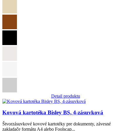
Detail produktu
Obrázok
Kovová kartotéka Bisley BS, 4-zásuvková
Štvorzásuvkové kovové kartotéky pre dokumenty, závesné
zakladače formátu A4 alebo Foolscap...