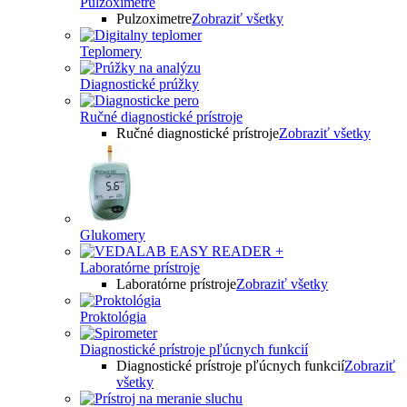
Pulzoximetre
Pulzoximetre
Zobraziť všetky
Teplomery
Diagnostické prúžky
Ručné diagnostické prístroje
Ručné diagnostické prístroje
Zobraziť všetky
Glukomery
Laboratórne prístroje
Laboratórne prístroje
Zobraziť všetky
Proktológia
Diagnostické prístroje pľúcnych funkcií
Diagnostické prístroje pľúcnych funkcií
Zobraziť
všetky