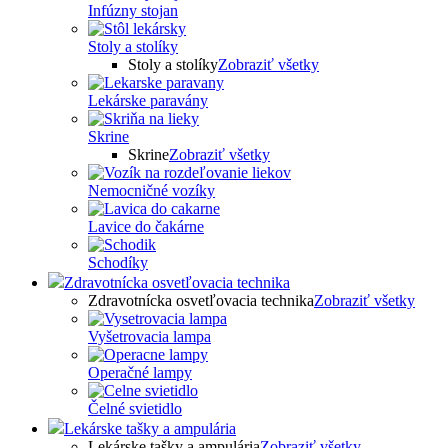
Infúzny stojan
Stoly a stolíky
Stoly a stolíky
Zobraziť všetky
Lekárske paravány
Skrine
Skrine
Zobraziť všetky
Nemocničné vozíky
Lavice do čakárne
Schodíky
Zdravotnícka osvetľovacia technika
Zdravotnícka osvetľovacia technika
Zobraziť všetky
Vyšetrovacia lampa
Operačné lampy
Čelné svietidlo
Lekárske tašky a ampulária
Lekárske tašky a ampulária
Zobraziť všetky