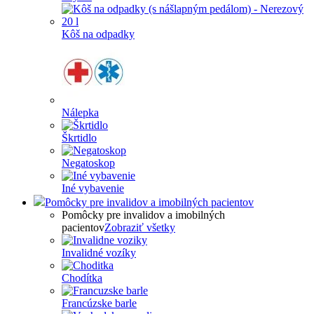
Kôš na odpadky
Nálepka
Škrtidlo
Negatoskop
Iné vybavenie
Pomôcky pre invalidov a imobilných pacientov
Pomôcky pre invalidov a imobilných
pacientov
Zobraziť všetky
Invalidné vozíky
Chodítka
Francúzske barle