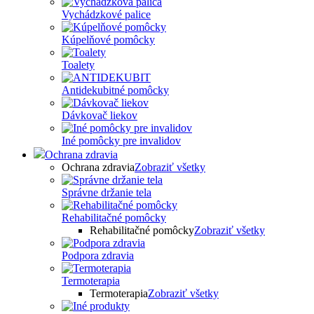
Vychádzkové palice
Kúpelňové pomôcky
Toalety
Antidekubitné pomôcky
Dávkovač liekov
Iné pomôcky pre invalidov
Ochrana zdravia
Ochrana zdravia
Zobraziť všetky
Správne držanie tela
Rehabilitačné pomôcky
Rehabilitačné pomôcky
Zobraziť všetky
Podpora zdravia
Termoterapia
Termoterapia
Zobraziť všetky