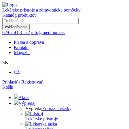
Skočiť
na
Lekárske prístroje a zdravotnícke pomôcky
hlavný
Katalóg produktov
obsah
Keyword
02/62 41 31 72
info@medihum.sk
Platba a doprava
Kontakt
Magazín
SK
CZ
Prihlásiť / Registrovať
Košík
Akcie
Výpredaj
Výpredaj
Zobraziť všetky
Lekárske prístroje