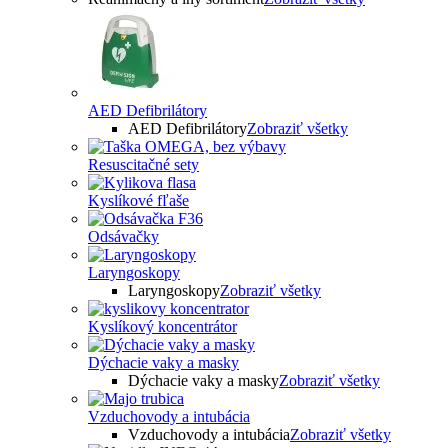
AED Defibrilátory
AED Defibrilátory
Zobraziť všetky
Resuscitačné sety
Kyslíkové fľaše
Odsávačky
Laryngoskopy
Laryngoskopy
Zobraziť všetky
Kyslíkový koncentrátor
Dýchacie vaky a masky
Dýchacie vaky a masky
Zobraziť všetky
Vzduchovody a intubácia
Vzduchovody a intubácia
Zobraziť všetky