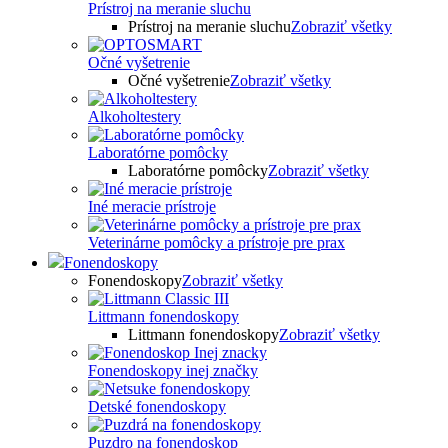
Prístroj na meranie sluchu
Prístroj na meranie sluchu
Zobraziť všetky
Očné vyšetrenie
Očné vyšetrenie
Zobraziť všetky
Alkoholtestery
Laboratórne pomôcky
Laboratórne pomôcky
Zobraziť všetky
Iné meracie prístroje
Veterinárne pomôcky a prístroje pre prax
Fonendoskopy
Fonendoskopy
Zobraziť všetky
Littmann fonendoskopy
Littmann fonendoskopy
Zobraziť všetky
Fonendoskopy inej značky
Detské fonendoskopy
Puzdro na fonendoskop