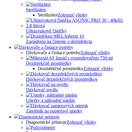
Sterilizátor
Sterilizátor
Zobraziť všetky
Ultrazvukové čističky
Zariadenia na čistenie a dezinfekciu
Dávkovače a čistiace potreby
Dávkovače a čistiace potreby
Zobraziť všetky
Dezinfekčné prostriedky
Dezinfekčné prostriedky
Zobraziť všetky
Dávkovač dezinfekčných prostriedkov
Dávkovač mydla
Utierky a náhradné náplne
Zásobník na papierové utierky
Diagnostické prístroje
Diagnostické prístroje
Zobraziť všetky