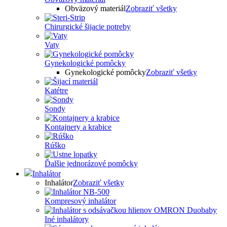
Obväzový materiál
Zobraziť všetky
Chirurgické šijacie potreby
Vaty
Gynekologické pomôcky
Gynekologické pomôcky
Zobraziť všetky
Katétre
Sondy
Kontajnery a krabice
Rúško
Ďalšie jednorázové pomôcky
Inhalátor
Inhalátor
Zobraziť všetky
Kompresový inhalátor
Iné inhalátory