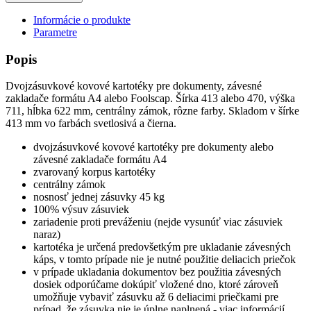
Informácie o produkte
Parametre
Popis
Dvojzásuvkové kovové kartotéky pre dokumenty, závesné
zakladače formátu A4 alebo Foolscap. Šírka 413 alebo 470, výška
711, hĺbka 622 mm, centrálny zámok, rôzne farby. Skladom v šírke
413 mm vo farbách svetlosivá a čierna.
dvojzásuvkové kovové kartotéky pre dokumenty alebo
závesné zakladače formátu A4
zvarovaný korpus kartotéky
centrálny zámok
nosnosť jednej zásuvky 45 kg
100% výsuv zásuviek
zariadenie proti preváženiu (nejde vysunúť viac zásuviek
naraz)
kartotéka je určená predovšetkým pre ukladanie závesných
káps, v tomto prípade nie je nutné použitie deliacich priečok
v prípade ukladania dokumentov bez použitia závesných
dosiek odporúčame dokúpiť vložené dno, ktoré zároveň
umožňuje vybaviť zásuvku až 6 deliacimi priečkami pre
prípad, že zásuvka nie je úplne naplnená - viac informácií