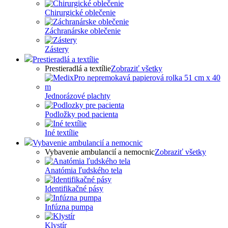
Chirurgické oblečenie
Záchranárske oblečenie
Zástery
Prestieradlá a textílie
Prestieradlá a textílie
Zobraziť všetky
Jednorázové plachty
Podložky pod pacienta
Iné textílie
Vybavenie ambulancií a nemocnic
Vybavenie ambulancií a nemocnic
Zobraziť všetky
Anatómia ľudského tela
Identifikačné pásy
Infúzna pumpa
Klystír