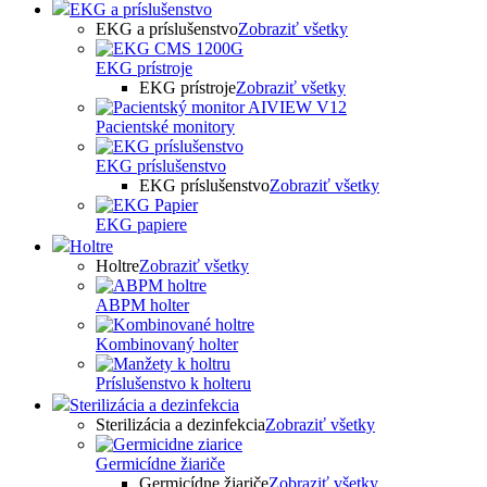
EKG a príslušenstvo
EKG a príslušenstvo
Zobraziť všetky
EKG prístroje
EKG prístroje
Zobraziť všetky
Pacientské monitory
EKG príslušenstvo
EKG príslušenstvo
Zobraziť všetky
EKG papiere
Holtre
Holtre
Zobraziť všetky
ABPM holter
Kombinovaný holter
Príslušenstvo k holteru
Sterilizácia a dezinfekcia
Sterilizácia a dezinfekcia
Zobraziť všetky
Germicídne žiariče
Germicídne žiariče
Zobraziť všetky