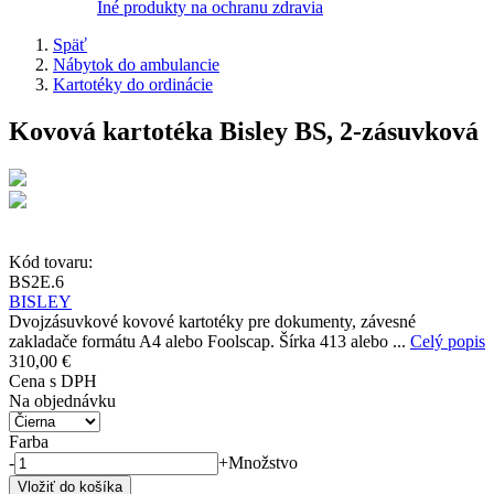
Iné produkty na ochranu zdravia
Späť
Nábytok do ambulancie
Kartotéky do ordinácie
Kovová kartotéka Bisley BS, 2-zásuvková
Kód tovaru:
BS2E.6
BISLEY
Dvojzásuvkové kovové kartotéky pre dokumenty, závesné
zakladače formátu A4 alebo Foolscap. Šírka 413 alebo ...
Celý popis
310,00 €
Cena s DPH
Na objednávku
Farba
-
+
Množstvo