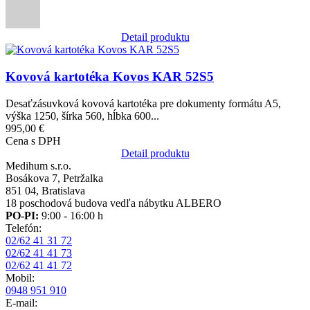
Detail produktu
Obrázok
Kovová kartotéka Kovos KAR 52S5
Desaťzásuvková kovová kartotéka pre dokumenty formátu A5,
výška 1250, šírka 560, hĺbka 600...
995,00 €
Cena s DPH
Detail produktu
Medihum s.r.o.
Bosákova 7, Petržalka
851 04, Bratislava
18 poschodová budova vedľa nábytku ALBERO
PO-PI:
9:00 - 16:00 h
Telefón:
02/62 41 31 72
02/62 41 41 73
02/62 41 41 72
Mobil:
0948 951 910
E-mail: