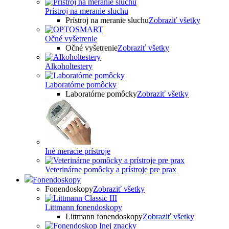
Prístroj na meranie sluchu
Prístroj na meranie sluchu
Zobraziť všetky
Očné vyšetrenie
Očné vyšetrenie
Zobraziť všetky
Alkoholtestery
Laboratórne pomôcky
Laboratórne pomôcky
Zobraziť všetky
Iné meracie prístroje
Veterinárne pomôcky a prístroje pre prax
Fonendoskopy
Fonendoskopy
Zobraziť všetky
Littmann fonendoskopy
Littmann fonendoskopy
Zobraziť všetky