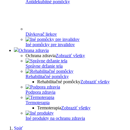
Antidekubitné pomôcky
Dávkovač liekov
Iné pomôcky pre invalidov
Ochrana zdravia
Ochrana zdravia
Zobraziť všetky
Správne držanie tela
Rehabilitačné pomôcky
Rehabilitačné pomôcky
Zobraziť všetky
Podpora zdravia
Termoterapia
Termoterapia
Zobraziť všetky
Iné produkty na ochranu zdravia
Späť