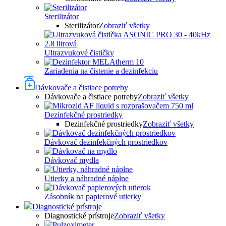
Sterilizátor
Sterilizátor
Zobraziť všetky
Ultrazvukové čističky
Zariadenia na čistenie a dezinfekciu
Dávkovače a čistiace potreby
Dávkovače a čistiace potreby
Zobraziť všetky
Dezinfekčné prostriedky
Dezinfekčné prostriedky
Zobraziť všetky
Dávkovač dezinfekčných prostriedkov
Dávkovač mydla
Utierky a náhradné náplne
Zásobník na papierové utierky
Diagnostické prístroje
Diagnostické prístroje
Zobraziť všetky