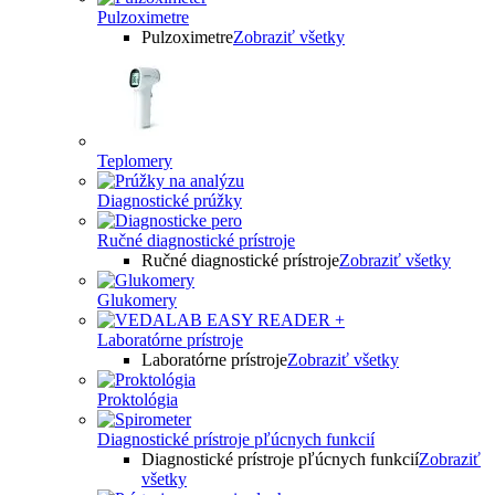
Pulzoximetre
Pulzoximetre
Zobraziť všetky
Teplomery
Diagnostické prúžky
Ručné diagnostické prístroje
Ručné diagnostické prístroje
Zobraziť všetky
Glukomery
Laboratórne prístroje
Laboratórne prístroje
Zobraziť všetky
Proktológia
Diagnostické prístroje pľúcnych funkcií
Diagnostické prístroje pľúcnych funkcií
Zobraziť
všetky