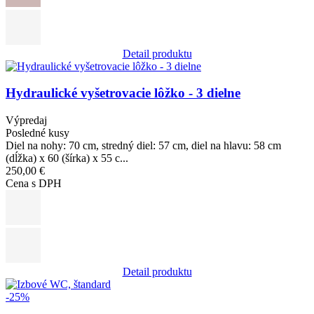
Detail produktu
Obrázok
Hydraulické vyšetrovacie lôžko - 3 dielne
Výpredaj
Posledné kusy
Diel na nohy: 70 cm, stredný diel: 57 cm, diel na hlavu: 58 cm
(dĺžka) x 60 (šírka) x 55 c...
250,00 €
Cena s DPH
Detail produktu
Obrázok
-25%