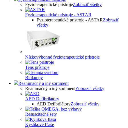
Fyzioterapeutické prístroje
Zobraziť všetky
Fyzioterapeutické prístroje - ASTAR
Fyzioterapeutické prístroje - ASTAR
Zobraziť
všetky
Nízkovýkonné fyzioterapeutické prístroje
Tens prístroje
Biolampy
Reanimačný a iný sortiment
Reanimačný a iný sortiment
Zobraziť všetky
AED Defibrilátory
AED Defibrilátory
Zobraziť všetky
Resuscitačné sety
Kyslíkové fľaše