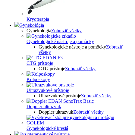
Kryoterapia
Gynekológia
Gynekológia
Zobraziť všetky
Gynekologické nástroje a pomôcky
Gynekologické nástroje a pomôcky
Zobraziť
všetky
CTG prístroje
CTG prístroje
Zobraziť všetky
Kolposkopy
Ultrazvukové prístroje
Ultrazvukové prístroje
Zobraziť všetky
Doppler ultrazvuk
Doppler ultrazvuk
Zobraziť všetky
Gynekologické kreslá
Fyzioterapeutické prístroje