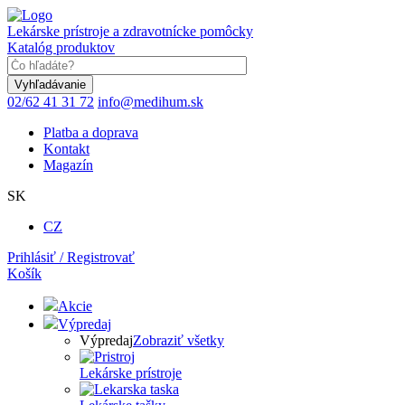
Skočiť
na
Lekárske prístroje a zdravotnícke pomôcky
hlavný
Katalóg produktov
obsah
Keyword
02/62 41 31 72
info@medihum.sk
Platba a doprava
Kontakt
Magazín
SK
CZ
Prihlásiť / Registrovať
Košík
Akcie
Výpredaj
Výpredaj
Zobraziť všetky
Lekárske prístroje