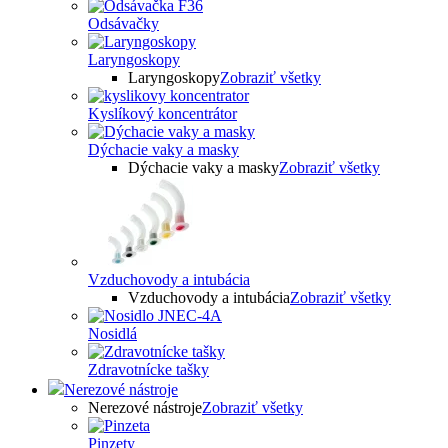
Odsávačky
Laryngoskopy
Laryngoskopy
Zobraziť všetky
Kyslíkový koncentrátor
Dýchacie vaky a masky
Dýchacie vaky a masky
Zobraziť všetky
Vzduchovody a intubácia
Vzduchovody a intubácia
Zobraziť všetky
Nosidlá
Zdravotnícke tašky
Nerezové nástroje
Nerezové nástroje
Zobraziť všetky
Pinzety