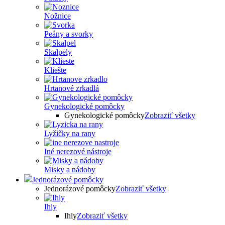
Nožnice
Peány a svorky
Skalpely
Kliešte
Hrtanové zrkadlá
Gynekologické pomôcky
Gynekologické pomôcky
Zobraziť všetky
Lyžičky na rany
Iné nerezové nástroje
Misky a nádoby
Jednorázové pomôcky
Jednorázové pomôcky
Zobraziť všetky
Ihly
Ihly
Zobraziť všetky