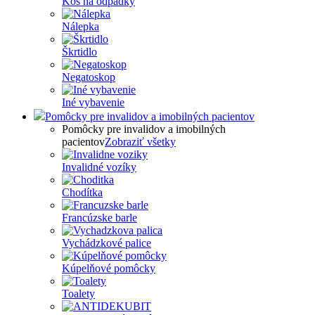
Kôš na odpadky
Nálepka
Škrtidlo
Negatoskop
Iné vybavenie
Pomôcky pre invalidov a imobilných pacientov
Pomôcky pre invalidov a imobilných
pacientov
Zobraziť všetky
Invalidné vozíky
Chodítka
Francúzske barle
Vychádzkové palice
Kúpelňové pomôcky
Toalety