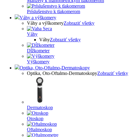
Manžety k manometrickým tlakomerom
Príslušenstvo k tlakomerom
Váhy a výškomery
Váhy a výškomery
Zobraziť všetky
Váhy
Váhy
Zobraziť všetky
Dĺžkometer
Výškomery
Optika, Oto-Oftalmo-Dermatoskopy
Optika, Oto-Oftalmo-Dermatoskopy
Zobraziť všetky
Dermatoskop
Otoskop
Oftalmoskop