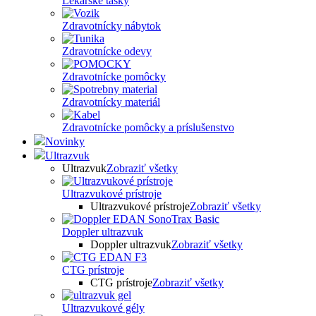
Lekárske tašky
Zdravotnícky nábytok
Zdravotnícke odevy
Zdravotnícke pomôcky
Zdravotnícky materiál
Zdravotnícke pomôcky a príslušenstvo
Novinky
Ultrazvuk
Ultrazvuk
Zobraziť všetky
Ultrazvukové prístroje
Ultrazvukové prístroje
Zobraziť všetky
Doppler ultrazvuk
Doppler ultrazvuk
Zobraziť všetky
CTG prístroje
CTG prístroje
Zobraziť všetky
Ultrazvukové gély