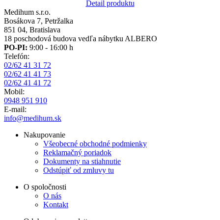
Detail produktu
Medihum s.r.o.
Bosákova 7, Petržalka
851 04, Bratislava
18 poschodová budova vedľa nábytku ALBERO
PO-PI:
9:00 - 16:00 h
Telefón:
02/62 41 31 72
02/62 41 41 73
02/62 41 41 72
Mobil:
0948 951 910
E-mail:
info@medihum.sk
Nakupovanie
Všeobecné obchodné podmienky
Reklamačný poriadok
Dokumenty na stiahnutie
Odstúpiť od zmluvy tu
O spoločnosti
O nás
Kontakt