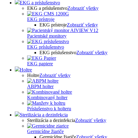
EKG a príslušenstvo
EKG a príslušenstvo
Zobraziť všetky
EKG prístroje
EKG prístroje
Zobraziť všetky
Pacientské monitory
EKG príslušenstvo
EKG príslušenstvo
Zobraziť všetky
EKG papiere
Holtre
Holtre
Zobraziť všetky
ABPM holter
Kombinovaný holter
Príslušenstvo k holteru
Sterilizácia a dezinfekcia
Sterilizácia a dezinfekcia
Zobraziť všetky
Germicídne žiariče
Germicídne žiariče
Zobraziť všetky