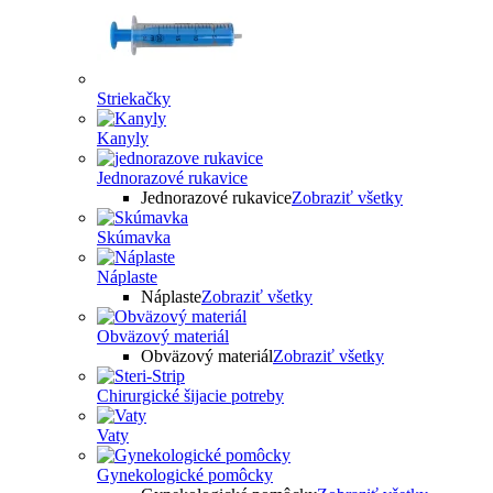
Striekačky
Kanyly
Jednorazové rukavice
Jednorazové rukavice
Zobraziť všetky
Skúmavka
Náplaste
Náplaste
Zobraziť všetky
Obväzový materiál
Obväzový materiál
Zobraziť všetky
Chirurgické šijacie potreby
Vaty
Gynekologické pomôcky