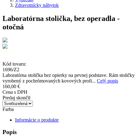
Zdravotnícky nábytok
Laboratórna stolička, bez operadla -
otočná
Kód tovaru:
1696/Z2
Laboratórna stolička bez opierky na pevnej podstave. Rám stoličky
vyrobený z pochrómovaných kovových profi...
Celý popis
160,00 €
Cena s DPH
Predaj skončil
Farba
Informácie o produkte
Popis