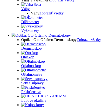
Váhy a výškomery
Zobraziť všetky
Váhy
Váhy
Zobraziť všetky
Dĺžkometer
Výškomery
Optika, Oto-Oftalmo-Dermatoskopy
Optika, Oto-Oftalmo-Dermatoskopy
Zobraziť všetky
Dermatoskop
Otoskop
Oftalmoskop
Oftalmometre
Sety a súpravy
Príslušenstvo
Lupové okuliare