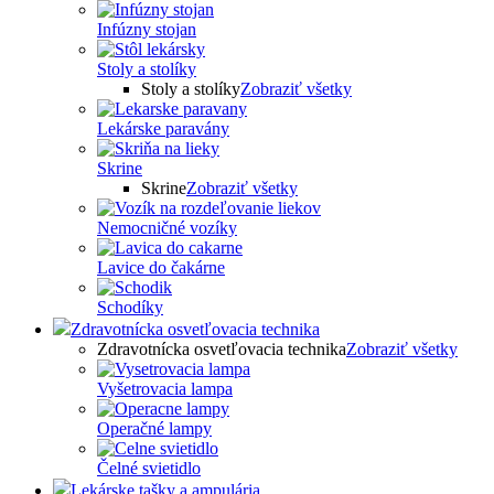
Infúzny stojan
Stoly a stolíky
Stoly a stolíky
Zobraziť všetky
Lekárske paravány
Skrine
Skrine
Zobraziť všetky
Nemocničné vozíky
Lavice do čakárne
Schodíky
Zdravotnícka osvetľovacia technika
Zdravotnícka osvetľovacia technika
Zobraziť všetky
Vyšetrovacia lampa
Operačné lampy
Čelné svietidlo
Lekárske tašky a ampulária