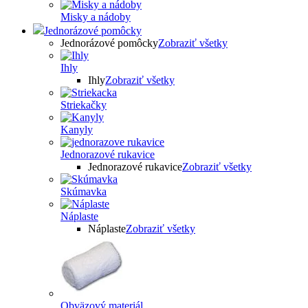
Misky a nádoby
Jednorázové pomôcky
Jednorázové pomôcky
Zobraziť všetky
Ihly
Ihly
Zobraziť všetky
Striekačky
Kanyly
Jednorazové rukavice
Jednorazové rukavice
Zobraziť všetky
Skúmavka
Náplaste
Náplaste
Zobraziť všetky
Obväzový materiál