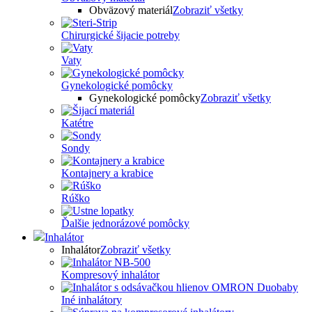
Obväzový materiál
Zobraziť všetky
Chirurgické šijacie potreby
Vaty
Gynekologické pomôcky
Gynekologické pomôcky
Zobraziť všetky
Katétre
Sondy
Kontajnery a krabice
Rúško
Ďalšie jednorázové pomôcky
Inhalátor
Inhalátor
Zobraziť všetky
Kompresový inhalátor
Iné inhalátory