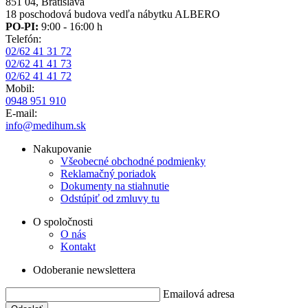
851 04, Bratislava
18 poschodová budova vedľa nábytku ALBERO
PO-PI:
9:00 - 16:00 h
Telefón:
02/62 41 31 72
02/62 41 41 73
02/62 41 41 72
Mobil:
0948 951 910
E-mail:
info@medihum.sk
Nakupovanie
Všeobecné obchodné podmienky
Reklamačný poriadok
Dokumenty na stiahnutie
Odstúpiť od zmluvy tu
O spoločnosti
O nás
Kontakt
Odoberanie newslettera
Emailová adresa