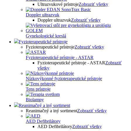
Ultrazvukové prístroje
Zobraziť všetky
Doppler ultrazvuk
Doppler ultrazvuk
Zobraziť všetky
Gynekologické kreslá
Fyzioterapeutické prístroje
Fyzioterapeutické prístroje
Zobraziť všetky
Fyzioterapeutické prístroje - ASTAR
Fyzioterapeutické prístroje - ASTAR
Zobraziť
všetky
Nízkovýkonné fyzioterapeutické prístroje
Tens prístroje
Biolampy
Reanimačný a iný sortiment
Reanimačný a iný sortiment
Zobraziť všetky
AED Defibrilátory
AED Defibrilátory
Zobraziť všetky