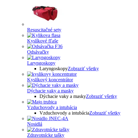
Resuscitačné sety
Kyslíkové fľaše
Odsávačky
Laryngoskopy
Laryngoskopy
Zobraziť všetky
Kyslíkový koncentrátor
Dýchacie vaky a masky
Dýchacie vaky a masky
Zobraziť všetky
Vzduchovody a intubácia
Vzduchovody a intubácia
Zobraziť všetky
Nosidlá
Zdravotnícke tašky