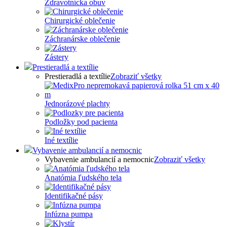
Zdravotnícka obuv
Chirurgické oblečenie
Záchranárske oblečenie
Zástery
Prestieradlá a textílie
Prestieradlá a textílie
Zobraziť všetky
Jednorázové plachty
Podložky pod pacienta
Iné textílie
Vybavenie ambulancií a nemocnic
Vybavenie ambulancií a nemocnic
Zobraziť všetky
Anatómia ľudského tela
Identifikačné pásy
Infúzna pumpa