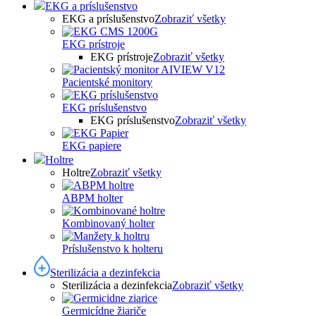
EKG a príslušenstvo
EKG a príslušenstvo
Zobraziť všetky
EKG prístroje
EKG prístroje
Zobraziť všetky
Pacientské monitory
EKG príslušenstvo
EKG príslušenstvo
Zobraziť všetky
EKG papiere
Holtre
Holtre
Zobraziť všetky
ABPM holter
Kombinovaný holter
Príslušenstvo k holteru
Sterilizácia a dezinfekcia
Sterilizácia a dezinfekcia
Zobraziť všetky
Germicídne žiariče