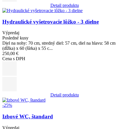
Detail produktu
Obrázok
Hydraulické vyšetrovacie lôžko - 3 dielne
Výpredaj
Posledné kusy
Diel na nohy: 70 cm, stredný diel: 57 cm, diel na hlavu: 58 cm
(dĺžka) x 60 (šírka) x 55 c...
250,00 €
Cena s DPH
Detail produktu
Obrázok
-25%
Izbové WC, štandard
Výpredaj