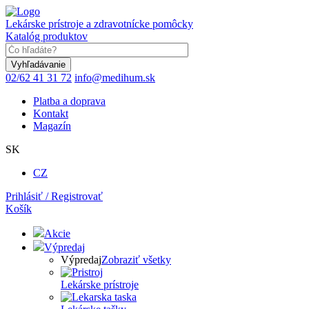
Skočiť
na
Lekárske prístroje a zdravotnícke pomôcky
hlavný
Katalóg produktov
obsah
Keyword
02/62 41 31 72
info@medihum.sk
Platba a doprava
Kontakt
Magazín
SK
CZ
Prihlásiť / Registrovať
Košík
Akcie
Výpredaj
Výpredaj
Zobraziť všetky
Lekárske prístroje