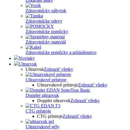
Lekárske tašky
Zdravotnícky nábytok
Zdravotnícke odevy
Zdravotnícke pomôcky
Zdravotnícky materiál
Zdravotnícke pomôcky a príslušenstvo
Novinky
Ultrazvuk
Ultrazvuk
Zobraziť všetky
Ultrazvukové prístroje
Ultrazvukové prístroje
Zobraziť všetky
Doppler ultrazvuk
Doppler ultrazvuk
Zobraziť všetky
CTG prístroje
CTG prístroje
Zobraziť všetky
Ultrazvukové gély