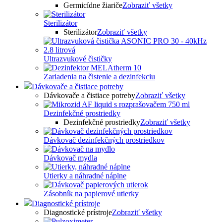
Germicídne žiariče
Zobraziť všetky
Sterilizátor
Sterilizátor
Zobraziť všetky
Ultrazvukové čističky
Zariadenia na čistenie a dezinfekciu
Dávkovače a čistiace potreby
Dávkovače a čistiace potreby
Zobraziť všetky
Dezinfekčné prostriedky
Dezinfekčné prostriedky
Zobraziť všetky
Dávkovač dezinfekčných prostriedkov
Dávkovač mydla
Utierky a náhradné náplne
Zásobník na papierové utierky
Diagnostické prístroje
Diagnostické prístroje
Zobraziť všetky