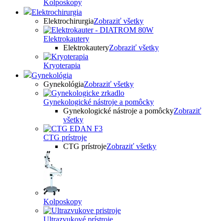
Kolposkopy
Elektrochirurgia
Elektrochirurgia
Zobraziť všetky
Elektrokautery
Elektrokautery
Zobraziť všetky
Kryoterapia
Gynekológia
Gynekológia
Zobraziť všetky
Gynekologické nástroje a pomôcky
Gynekologické nástroje a pomôcky
Zobraziť
všetky
CTG prístroje
CTG prístroje
Zobraziť všetky
Kolposkopy
Ultrazvukové prístroje