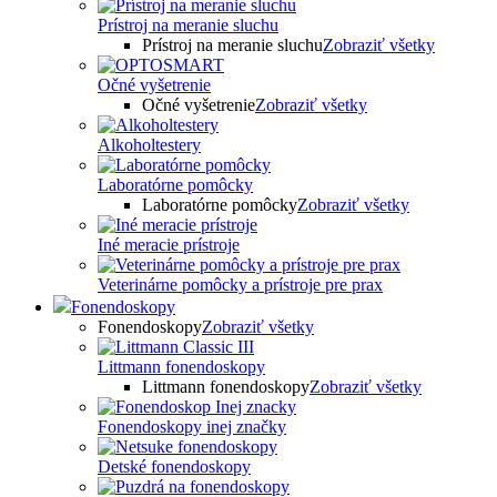
Prístroj na meranie sluchu
Prístroj na meranie sluchu
Zobraziť všetky
Očné vyšetrenie
Očné vyšetrenie
Zobraziť všetky
Alkoholtestery
Laboratórne pomôcky
Laboratórne pomôcky
Zobraziť všetky
Iné meracie prístroje
Veterinárne pomôcky a prístroje pre prax
Fonendoskopy
Fonendoskopy
Zobraziť všetky
Littmann fonendoskopy
Littmann fonendoskopy
Zobraziť všetky
Fonendoskopy inej značky
Detské fonendoskopy