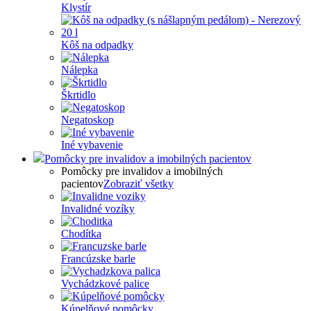
Klystír
Kôš na odpadky
Nálepka
Škrtidlo
Negatoskop
Iné vybavenie
Pomôcky pre invalidov a imobilných pacientov
Pomôcky pre invalidov a imobilných
pacientov
Zobraziť všetky
Invalidné vozíky
Chodítka
Francúzske barle
Vychádzkové palice
Kúpelňové pomôcky