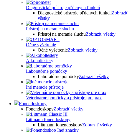
Diagnostické prístroje pľúcnych funkcií
Diagnostické prístroje pľúcnych funkcií
Zobraziť
všetky
Prístroj na meranie sluchu
Prístroj na meranie sluchu
Zobraziť všetky
Očné vyšetrenie
Očné vyšetrenie
Zobraziť všetky
Alkoholtestery
Laboratórne pomôcky
Laboratórne pomôcky
Zobraziť všetky
Iné meracie prístroje
Veterinárne pomôcky a prístroje pre prax
Fonendoskopy
Fonendoskopy
Zobraziť všetky
Littmann fonendoskopy
Littmann fonendoskopy
Zobraziť všetky