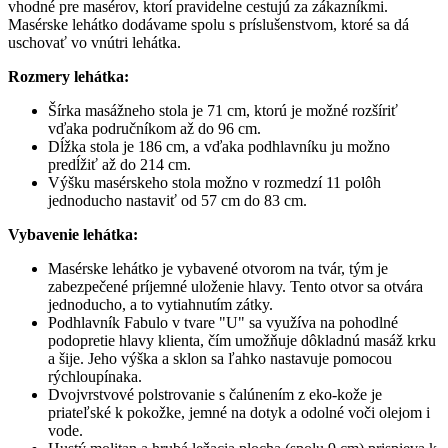
vhodné pre masérov, ktorí pravidelne cestujú za zákazníkmi.
Masérske lehátko dodávame spolu s príslušenstvom, ktoré sa dá
uschovať vo vnútri lehátka.
Rozmery lehátka:
Šírka masážneho stola je 71 cm, ktorú je možné rozšíriť
vďaka područníkom až do 96 cm.
Dĺžka stola je 186 cm, a vďaka podhlavníku ju možno
predĺžiť až do 214 cm.
Výšku masérskeho stola možno v rozmedzí 11 polôh
jednoducho nastaviť od 57 cm do 83 cm.
Vybavenie lehátka:
Masérske lehátko je vybavené otvorom na tvár, tým je
zabezpečené príjemné uloženie hlavy. Tento otvor sa otvára
jednoducho, a to vytiahnutím zátky.
Podhlavník Fabulo v tvare "U" sa využíva na pohodlné
podopretie hlavy klienta, čím umožňuje dôkladnú masáž krku
a šije. Jeho výška a sklon sa ľahko nastavuje pomocou
rýchloupínaka.
Dvojvrstvové polstrovanie s čalúnením z eko-kože je
priateľské k pokožke, jemné na dotyk a odolné voči olejom i
vode.