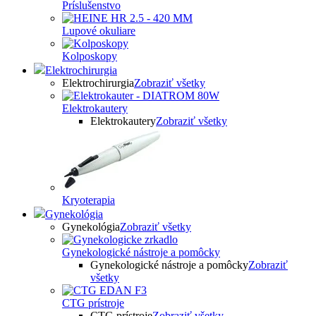
Príslušenstvo
Lupové okuliare
Kolposkopy
Elektrochirurgia
Elektrochirurgia
Zobraziť všetky
Elektrokautery
Elektrokautery
Zobraziť všetky
Kryoterapia
Gynekológia
Gynekológia
Zobraziť všetky
Gynekologické nástroje a pomôcky
Gynekologické nástroje a pomôcky
Zobraziť
všetky
CTG prístroje
CTG prístroje
Zobraziť všetky