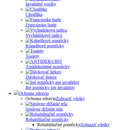
Invalidné vozíky
Chodítka
Francúzske barle
Vychádzkové palice
Kúpelňové pomôcky
Toalety
Antidekubitné pomôcky
Dávkovač liekov
Iné pomôcky pre invalidov
Ochrana zdravia
Ochrana zdravia
Zobraziť všetky
Správne držanie tela
Rehabilitačné pomôcky
Rehabilitačné pomôcky
Zobraziť všetky