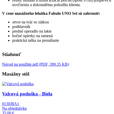
Hustý molitan a hrubá ležacia plocha (spolu 9 cm) prispieva k
uvoľneniu a dokonalému pohodliu klienta.
V cene masážneho lehátka Fabulo UNO Set sú zahrnuté:
otvor na tvár so zátkou
podhlavník
predné operadlo na lakte
bočné opierky na ramená
praktická taška na prenášanie
Stiahnuť
Návod na použitie.pdf (PDF, 399.35 KB)
Masážny stôl
Obrázok
Valcová poduška - Biela
0130/BA1
Na objednávku
35,00 €