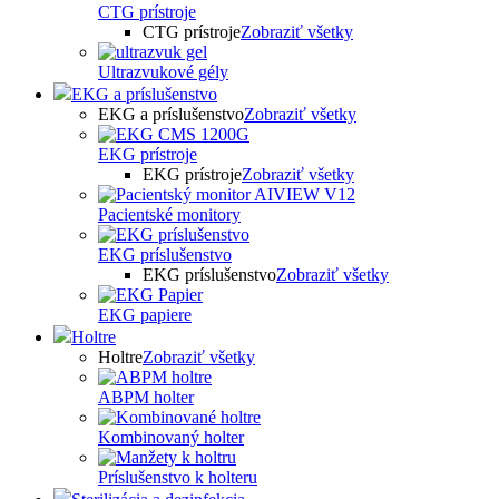
CTG prístroje
CTG prístroje
Zobraziť všetky
Ultrazvukové gély
EKG a príslušenstvo
EKG a príslušenstvo
Zobraziť všetky
EKG prístroje
EKG prístroje
Zobraziť všetky
Pacientské monitory
EKG príslušenstvo
EKG príslušenstvo
Zobraziť všetky
EKG papiere
Holtre
Holtre
Zobraziť všetky
ABPM holter
Kombinovaný holter
Príslušenstvo k holteru