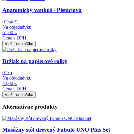
Anatomický vankúš - Pistáciová
0134/P1
Na objednávku
61,00 €
Cena s DPH
Obrázok
Držiak na papierové rolky
0135
Na objednávku
42,00 €
Cena s DPH
Alternatívne produkty
Obrázok
Masážny stôl drevený Fabulo UNO Plus Set