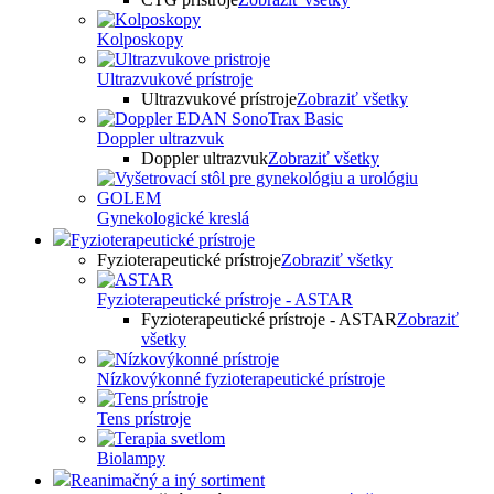
Kolposkopy
Ultrazvukové prístroje
Ultrazvukové prístroje
Zobraziť všetky
Doppler ultrazvuk
Doppler ultrazvuk
Zobraziť všetky
Gynekologické kreslá
Fyzioterapeutické prístroje
Fyzioterapeutické prístroje
Zobraziť všetky
Fyzioterapeutické prístroje - ASTAR
Fyzioterapeutické prístroje - ASTAR
Zobraziť
všetky
Nízkovýkonné fyzioterapeutické prístroje
Tens prístroje
Biolampy
Reanimačný a iný sortiment