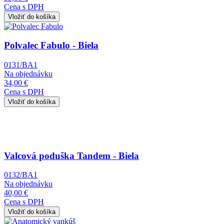
Cena s DPH
Obrázok
Polvalec Fabulo - Biela
0131/BA1
Na objednávku
34,00 €
Cena s DPH
Obrázok
Valcová poduška Tandem - Biela
0132/BA1
Na objednávku
40,00 €
Cena s DPH
Obrázok