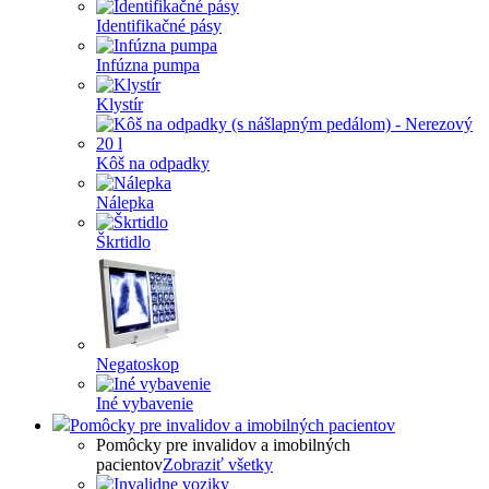
Identifikačné pásy
Infúzna pumpa
Klystír
Kôš na odpadky
Nálepka
Škrtidlo
Negatoskop
Iné vybavenie
Pomôcky pre invalidov a imobilných pacientov
Pomôcky pre invalidov a imobilných
pacientov
Zobraziť všetky