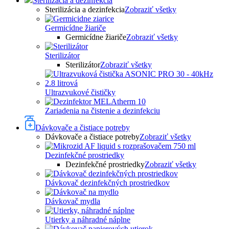
Sterilizácia a dezinfekcia
Sterilizácia a dezinfekcia
Zobraziť všetky
Germicídne žiariče
Germicídne žiariče
Zobraziť všetky
Sterilizátor
Sterilizátor
Zobraziť všetky
Ultrazvukové čističky
Zariadenia na čistenie a dezinfekciu
Dávkovače a čistiace potreby
Dávkovače a čistiace potreby
Zobraziť všetky
Dezinfekčné prostriedky
Dezinfekčné prostriedky
Zobraziť všetky
Dávkovač dezinfekčných prostriedkov
Dávkovač mydla
Utierky a náhradné náplne