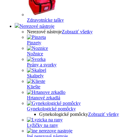
Zdravotnícke tašky
Nerezové nástroje
Nerezové nástroje
Zobraziť všetky
Pinzety
Nožnice
Peány a svorky
Skalpely
Kliešte
Hrtanové zrkadlá
Gynekologické pomôcky
Gynekologické pomôcky
Zobraziť všetky
Lyžičky na rany
Iné nerezové nástroje