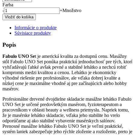
Farba
-
+
Množstvo
Informácie o produkte
Súvisiace produkty
Popis
Fabulo UNO Se
t je americká kvalita za dostupnú cenu. Masážny
stôl Fabulo UNO Set ponúka praktickú jednoduchosť pre tých, ktorí
vyhľadávajú ľahké avšak pevné a stabilné lehátko a nechcú robiť
kompromis medzi kvalitou a cenou. Lehátko je ekonomicky
výhodné riešenie pre profesionálov, ale vďaka dobrej kvalite a
nízkej cene je maximálne vhodné aj pre začínajúcich alebo hobby
masérov.
Profesionálne drevené dvojdielne skladacie masážne lehátko Fabulo
UNO Set je určené predovšetkým masérom, fyzioterapeutom a
pracovníkom v oblasti beauty a wellness priemyslu. Napriek tomu,
že je masérske lehátko skladacie, vďaka jeho stabilite ho vrelo
odporúčame aj ako stabilné vybavenie masérskych salónov.
Prenosné masážne lehátko Fabulo UNO Set je veľmi praktické,
systém laniek zabezpečuje jeho rýchle zloženie a rozloženie, preto je