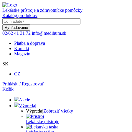
Skočiť
na
Lekárske prístroje a zdravotnícke pomôcky
hlavný
Katalóg produktov
obsah
Keyword
02/62 41 31 72
info@medihum.sk
Platba a doprava
Kontakt
Magazín
SK
CZ
Prihlásiť / Registrovať
Košík
Akcie
Výpredaj
Výpredaj
Zobraziť všetky
Lekárske prístroje