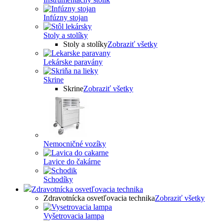
Infúzny stojan
Stoly a stolíky
Stoly a stolíky
Zobraziť všetky
Lekárske paravány
Skrine
Skrine
Zobraziť všetky
Nemocničné vozíky
Lavice do čakárne
Schodíky
Zdravotnícka osvetľovacia technika
Zdravotnícka osvetľovacia technika
Zobraziť všetky
Vyšetrovacia lampa