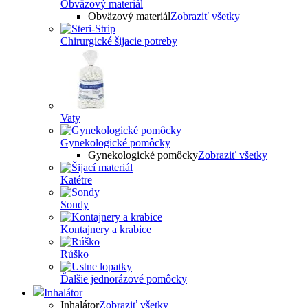
Obväzový materiál
Obväzový materiál
Zobraziť všetky
Chirurgické šijacie potreby
Vaty
Gynekologické pomôcky
Gynekologické pomôcky
Zobraziť všetky
Katétre
Sondy
Kontajnery a krabice
Rúško
Ďalšie jednorázové pomôcky
Inhalátor
Inhalátor
Zobraziť všetky