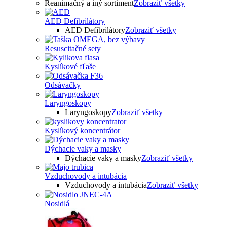
Reanimačný a iný sortiment
Zobraziť všetky
AED Defibrilátory
AED Defibrilátory
Zobraziť všetky
Resuscitačné sety
Kyslíkové fľaše
Odsávačky
Laryngoskopy
Laryngoskopy
Zobraziť všetky
Kyslíkový koncentrátor
Dýchacie vaky a masky
Dýchacie vaky a masky
Zobraziť všetky
Vzduchovody a intubácia
Vzduchovody a intubácia
Zobraziť všetky
Nosidlá