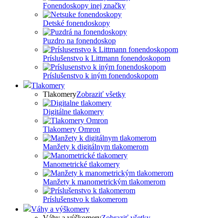
Fonendoskopy inej značky
Detské fonendoskopy
Puzdro na fonendoskop
Príslušenstvo k Littmann fonendoskopom
Príslušenstvo k iným fonendoskopom
Tlakomery
Tlakomery
Zobraziť všetky
Digitálne tlakomery
Tlakomery Omron
Manžety k digitálnym tlakomerom
Manometrické tlakomery
Manžety k manometrickým tlakomerom
Príslušenstvo k tlakomerom
Váhy a výškomery
Váhy a výškomery
Zobraziť všetky