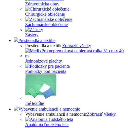
Zdravotnícka obuv
Chirurgické oblečenie
Záchranárske oblečenie
Zástery
Prestieradlá a textílie
Prestieradlá a textílie
Zobraziť všetky
Jednorázové plachty
Podložky pod pacienta
Iné textílie
Vybavenie ambulancií a nemocnic
Vybavenie ambulancií a nemocnic
Zobraziť všetky
Anatómia ľudského tela