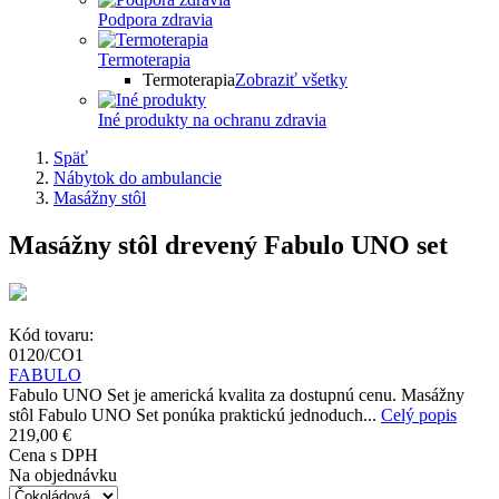
Podpora zdravia
Termoterapia
Termoterapia
Zobraziť všetky
Iné produkty na ochranu zdravia
Späť
Nábytok do ambulancie
Masážny stôl
Masážny stôl drevený Fabulo UNO set
Kód tovaru:
0120/CO1
FABULO
Fabulo UNO Set je americká kvalita za dostupnú cenu. Masážny
stôl Fabulo UNO Set ponúka praktickú jednoduch...
Celý popis
219,00 €
Cena s DPH
Na objednávku