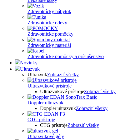
Lekárske tašky
Zdravotnícky nábytok
Zdravotnícke odevy
Zdravotnícke pomôcky
Zdravotnícky materiál
Zdravotnícke pomôcky a príslušenstvo
Novinky
Ultrazvuk
Ultrazvuk
Zobraziť všetky
Ultrazvukové prístroje
Ultrazvukové prístroje
Zobraziť všetky
Doppler ultrazvuk
Doppler ultrazvuk
Zobraziť všetky
CTG prístroje
CTG prístroje
Zobraziť všetky
Ultrazvukové gély