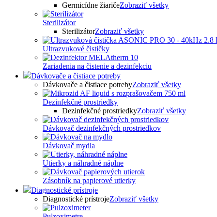
Germicídne žiariče
Zobraziť všetky
Sterilizátor
Sterilizátor
Zobraziť všetky
Ultrazvukové čističky
Zariadenia na čistenie a dezinfekciu
Dávkovače a čistiace potreby
Dávkovače a čistiace potreby
Zobraziť všetky
Dezinfekčné prostriedky
Dezinfekčné prostriedky
Zobraziť všetky
Dávkovač dezinfekčných prostriedkov
Dávkovač mydla
Utierky a náhradné náplne
Zásobník na papierové utierky
Diagnostické prístroje
Diagnostické prístroje
Zobraziť všetky
Pulzoximetre