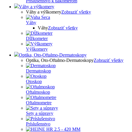
Príslušenstvo k tlakomerom
Váhy a výškomery
Váhy a výškomery
Zobraziť všetky
Váhy
Váhy
Zobraziť všetky
Dĺžkometer
Výškomery
Optika, Oto-Oftalmo-Dermatoskopy
Optika, Oto-Oftalmo-Dermatoskopy
Zobraziť všetky
Dermatoskop
Otoskop
Oftalmoskop
Oftalmometre
Sety a súpravy
Príslušenstvo