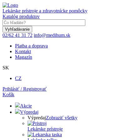
Skočiť
na
Lekárske prístroje a zdravotnícke pomôcky
hlavný
Katalóg produktov
obsah
Keyword
02/62 41 31 72
info@medihum.sk
Platba a doprava
Kontakt
Magazín
SK
CZ
Prihlásiť / Registrovať
Košík
Akcie
Výpredaj
Výpredaj
Zobraziť všetky
Lekárske prístroje