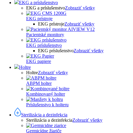
EKG a príslušenstvo
EKG a príslušenstvo
Zobraziť všetky
EKG prístroje
EKG prístroje
Zobraziť všetky
Pacientské monitory
EKG príslušenstvo
EKG príslušenstvo
Zobraziť všetky
EKG papiere
Holtre
Holtre
Zobraziť všetky
ABPM holter
Kombinovaný holter
Príslušenstvo k holteru
Sterilizácia a dezinfekcia
Sterilizácia a dezinfekcia
Zobraziť všetky
Germicídne žiariče