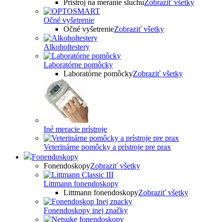
Prístroj na meranie sluchu
Zobraziť všetky
Očné vyšetrenie
Očné vyšetrenie
Zobraziť všetky
Alkoholtestery
Laboratórne pomôcky
Laboratórne pomôcky
Zobraziť všetky
Iné meracie prístroje
Veterinárne pomôcky a prístroje pre prax
Fonendoskopy
Fonendoskopy
Zobraziť všetky
Littmann fonendoskopy
Littmann fonendoskopy
Zobraziť všetky
Fonendoskopy inej značky