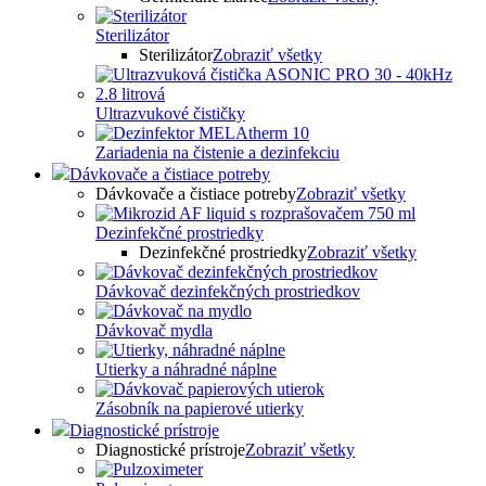
Sterilizátor
Sterilizátor
Zobraziť všetky
Ultrazvukové čističky
Zariadenia na čistenie a dezinfekciu
Dávkovače a čistiace potreby
Dávkovače a čistiace potreby
Zobraziť všetky
Dezinfekčné prostriedky
Dezinfekčné prostriedky
Zobraziť všetky
Dávkovač dezinfekčných prostriedkov
Dávkovač mydla
Utierky a náhradné náplne
Zásobník na papierové utierky
Diagnostické prístroje
Diagnostické prístroje
Zobraziť všetky