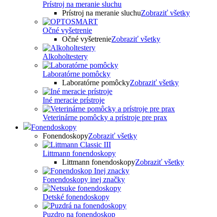
Prístroj na meranie sluchu
Prístroj na meranie sluchu
Zobraziť všetky
Očné vyšetrenie
Očné vyšetrenie
Zobraziť všetky
Alkoholtestery
Laboratórne pomôcky
Laboratórne pomôcky
Zobraziť všetky
Iné meracie prístroje
Veterinárne pomôcky a prístroje pre prax
Fonendoskopy
Fonendoskopy
Zobraziť všetky
Littmann fonendoskopy
Littmann fonendoskopy
Zobraziť všetky
Fonendoskopy inej značky
Detské fonendoskopy
Puzdro na fonendoskop