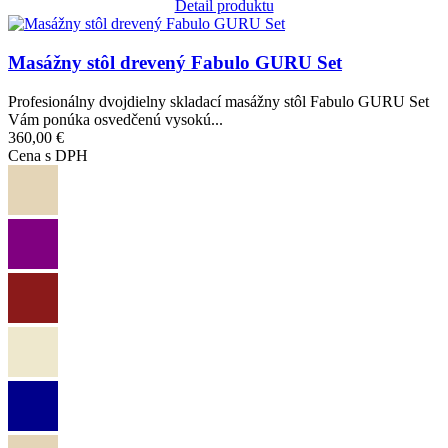
Detail produktu
Obrázok
Masážny stôl drevený Fabulo GURU Set
Profesionálny dvojdielny skladací masážny stôl Fabulo GURU Set
Vám ponúka osvedčenú vysokú...
360,00 €
Cena s DPH