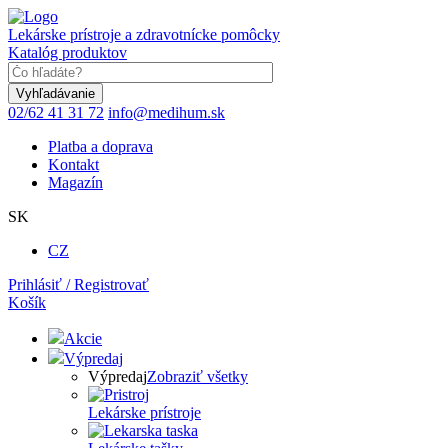
Skočiť
na
Lekárske prístroje a zdravotnícke pomôcky
hlavný
Katalóg produktov
obsah
Keyword
02/62 41 31 72
info@medihum.sk
Platba a doprava
Kontakt
Magazín
SK
CZ
Prihlásiť / Registrovať
Košík
Akcie
Výpredaj
Výpredaj
Zobraziť všetky
Lekárske prístroje