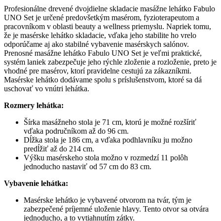
Profesionálne drevené dvojdielne skladacie masážne lehátko Fabulo
UNO Set je určené predovšetkým masérom, fyzioterapeutom a
pracovníkom v oblasti beauty a wellness priemyslu. Napriek tomu,
že je masérske lehátko skladacie, vďaka jeho stabilite ho vrelo
odporúčame aj ako stabilné vybavenie masérskych salónov.
Prenosné masážne lehátko Fabulo UNO Set je veľmi praktické,
systém laniek zabezpečuje jeho rýchle zloženie a rozloženie, preto je
vhodné pre masérov, ktorí pravidelne cestujú za zákazníkmi.
Masérske lehátko dodávame spolu s príslušenstvom, ktoré sa dá
uschovať vo vnútri lehátka.
Rozmery lehátka:
Šírka masážneho stola je 71 cm, ktorú je možné rozšíriť
vďaka područníkom až do 96 cm.
Dĺžka stola je 186 cm, a vďaka podhlavníku ju možno
predĺžiť až do 214 cm.
Výšku masérskeho stola možno v rozmedzí 11 polôh
jednoducho nastaviť od 57 cm do 83 cm.
Vybavenie lehátka:
Masérske lehátko je vybavené otvorom na tvár, tým je
zabezpečené príjemné uloženie hlavy. Tento otvor sa otvára
jednoducho, a to vytiahnutím zátky.