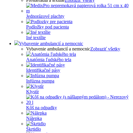
Prestieradlá a textílie
Zobraziť všetky
Jednorázové plachty
Podložky pod pacienta
Iné textílie
Vybavenie ambulancií a nemocnic
Vybavenie ambulancií a nemocnic
Zobraziť všetky
Anatómia ľudského tela
Identifikačné pásy
Infúzna pumpa
Klystír
Kôš na odpadky
Nálepka
Škrtidlo