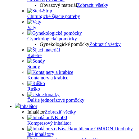
Obväzový materiál
Zobraziť všetky
Chirurgické šijacie potreby
Vaty
Gynekologické pomôcky
Gynekologické pomôcky
Zobraziť všetky
Katétre
Sondy
Kontajnery a krabice
Rúško
Ďalšie jednorázové pomôcky
Inhalátor
Inhalátor
Zobraziť všetky
Kompresový inhalátor
Iné inhalátory