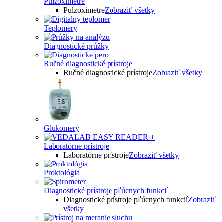
Pulzoximetre
Pulzoximetre
Zobraziť všetky
Teplomery
Diagnostické prúžky
Ručné diagnostické prístroje
Ručné diagnostické prístroje
Zobraziť všetky
Glukomery
Laboratórne prístroje
Laboratórne prístroje
Zobraziť všetky
Proktológia
Diagnostické prístroje pľúcnych funkcií
Diagnostické prístroje pľúcnych funkcií
Zobraziť
všetky