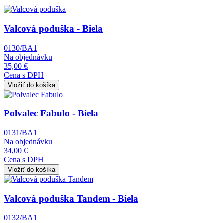
Obrázok
Valcová poduška - Biela
0130/BA1
Na objednávku
35,00 €
Cena s DPH
Obrázok
Polvalec Fabulo - Biela
0131/BA1
Na objednávku
34,00 €
Cena s DPH
Obrázok
Valcová poduška Tandem - Biela
0132/BA1