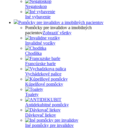
Negatoskop
Iné vybavenie
Pomôcky pre invalidov a imobilných pacientov
Pomôcky pre invalidov a imobilných
pacientov
Zobraziť všetky
Invalidné vozíky
Chodítka
Francúzske barle
Vychádzkové palice
Kúpelňové pomôcky
Toalety
Antidekubitné pomôcky
Dávkovač liekov
Iné pomôcky pre invalidov