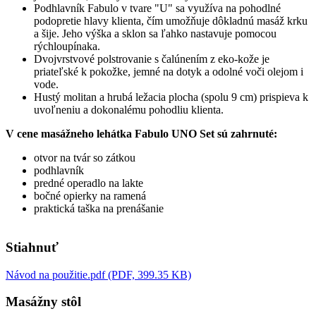
Podhlavník Fabulo v tvare "U" sa využíva na pohodlné
podopretie hlavy klienta, čím umožňuje dôkladnú masáž krku
a šije. Jeho výška a sklon sa ľahko nastavuje pomocou
rýchloupínaka.
Dvojvrstvové polstrovanie s čalúnením z eko-kože je
priateľské k pokožke, jemné na dotyk a odolné voči olejom i
vode.
Hustý molitan a hrubá ležacia plocha (spolu 9 cm) prispieva k
uvoľneniu a dokonalému pohodliu klienta.
V cene masážneho lehátka Fabulo UNO Set sú zahrnuté:
otvor na tvár so zátkou
podhlavník
predné operadlo na lakte
bočné opierky na ramená
praktická taška na prenášanie
Stiahnuť
Návod na použitie.pdf (PDF, 399.35 KB)
Masážny stôl