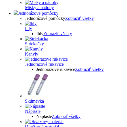
Misky a nádoby
Jednorázové pomôcky
Jednorázové pomôcky
Zobraziť všetky
Ihly
Ihly
Zobraziť všetky
Striekačky
Kanyly
Jednorazové rukavice
Jednorazové rukavice
Zobraziť všetky
Skúmavka
Náplaste
Náplaste
Zobraziť všetky
Obväzový materiál