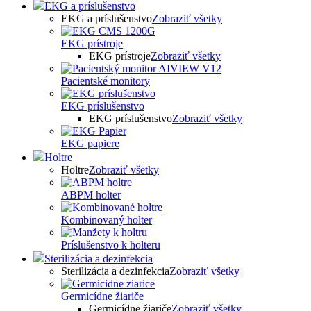
EKG a príslušenstvo
EKG a príslušenstvo
Zobraziť všetky
EKG prístroje
EKG prístroje
Zobraziť všetky
Pacientské monitory
EKG príslušenstvo
EKG príslušenstvo
Zobraziť všetky
EKG papiere
Holtre
Holtre
Zobraziť všetky
ABPM holter
Kombinovaný holter
Príslušenstvo k holteru
Sterilizácia a dezinfekcia
Sterilizácia a dezinfekcia
Zobraziť všetky
Germicídne žiariče
Germicídne žiariče
Zobraziť všetky