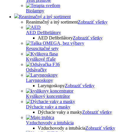
Tens prístroje
Biolampy
Reanimačný a iný sortiment
Reanimačný a iný sortiment
Zobraziť všetky
AED Defibrilátory
AED Defibrilátory
Zobraziť všetky
Resuscitačné sety
Kyslíkové fľaše
Odsávačky
Laryngoskopy
Laryngoskopy
Zobraziť všetky
Kyslíkový koncentrátor
Dýchacie vaky a masky
Dýchacie vaky a masky
Zobraziť všetky
Vzduchovody a intubácia
Vzduchovody a intubácia
Zobraziť všetky