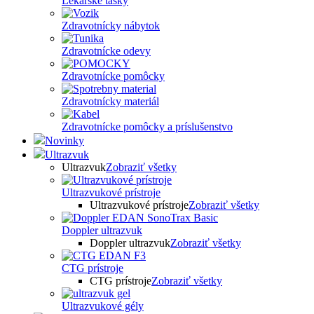
Lekárske tašky
Zdravotnícky nábytok
Zdravotnícke odevy
Zdravotnícke pomôcky
Zdravotnícky materiál
Zdravotnícke pomôcky a príslušenstvo
Novinky
Ultrazvuk
Ultrazvuk
Zobraziť všetky
Ultrazvukové prístroje
Ultrazvukové prístroje
Zobraziť všetky
Doppler ultrazvuk
Doppler ultrazvuk
Zobraziť všetky
CTG prístroje
CTG prístroje
Zobraziť všetky
Ultrazvukové gély