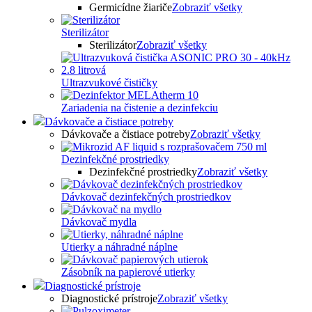
Germicídne žiariče
Zobraziť všetky
Sterilizátor
Sterilizátor
Zobraziť všetky
Ultrazvukové čističky
Zariadenia na čistenie a dezinfekciu
Dávkovače a čistiace potreby
Dávkovače a čistiace potreby
Zobraziť všetky
Dezinfekčné prostriedky
Dezinfekčné prostriedky
Zobraziť všetky
Dávkovač dezinfekčných prostriedkov
Dávkovač mydla
Utierky a náhradné náplne
Zásobník na papierové utierky
Diagnostické prístroje
Diagnostické prístroje
Zobraziť všetky