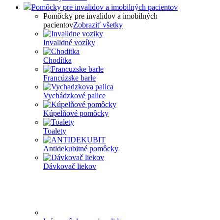
Pomôcky pre invalidov a imobilných pacientov
Pomôcky pre invalidov a imobilných
pacientov
Zobraziť všetky
Invalidné vozíky
Chodítka
Francúzske barle
Vychádzkové palice
Kúpelňové pomôcky
Toalety
Antidekubitné pomôcky
Dávkovač liekov