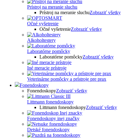
Prístroj na meranie sluchu
Prístroj na meranie sluchu
Zobraziť všetky
Očné vyšetrenie
Očné vyšetrenie
Zobraziť všetky
Alkoholtestery
Laboratórne pomôcky
Laboratórne pomôcky
Zobraziť všetky
Iné meracie prístroje
Veterinárne pomôcky a prístroje pre prax
Fonendoskopy
Fonendoskopy
Zobraziť všetky
Littmann fonendoskopy
Littmann fonendoskopy
Zobraziť všetky
Fonendoskopy inej značky
Detské fonendoskopy