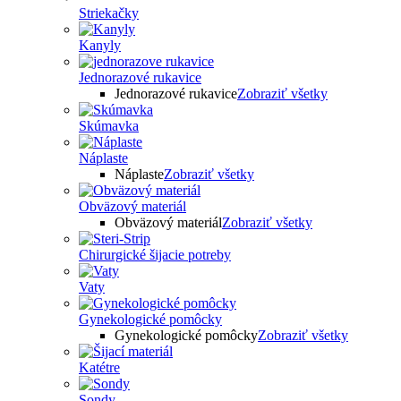
Striekačky
Kanyly
Jednorazové rukavice
Jednorazové rukavice
Zobraziť všetky
Skúmavka
Náplaste
Náplaste
Zobraziť všetky
Obväzový materiál
Obväzový materiál
Zobraziť všetky
Chirurgické šijacie potreby
Vaty
Gynekologické pomôcky
Gynekologické pomôcky
Zobraziť všetky
Katétre
Sondy