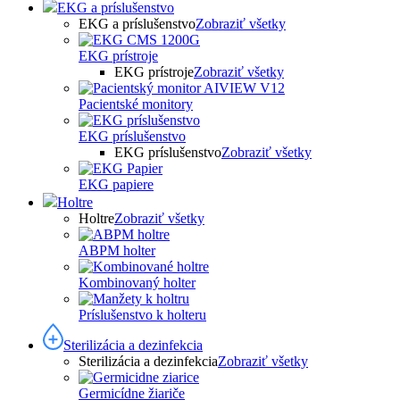
EKG a príslušenstvo
EKG a príslušenstvo
Zobraziť všetky
EKG prístroje
EKG prístroje
Zobraziť všetky
Pacientské monitory
EKG príslušenstvo
EKG príslušenstvo
Zobraziť všetky
EKG papiere
Holtre
Holtre
Zobraziť všetky
ABPM holter
Kombinovaný holter
Príslušenstvo k holteru
Sterilizácia a dezinfekcia
Sterilizácia a dezinfekcia
Zobraziť všetky
Germicídne žiariče