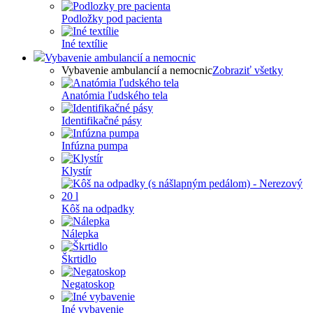
Podložky pod pacienta
Iné textílie
Vybavenie ambulancií a nemocnic
Vybavenie ambulancií a nemocnic
Zobraziť všetky
Anatómia ľudského tela
Identifikačné pásy
Infúzna pumpa
Klystír
Kôš na odpadky
Nálepka
Škrtidlo
Negatoskop
Iné vybavenie