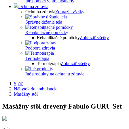
Iné pomôcky pre invalidov
Ochrana zdravia
Ochrana zdravia
Zobraziť všetky
Správne držanie tela
Rehabilitačné pomôcky
Rehabilitačné pomôcky
Zobraziť všetky
Podpora zdravia
Termoterapia
Termoterapia
Zobraziť všetky
Iné produkty na ochranu zdravia
Späť
Nábytok do ambulancie
Masážny stôl
Masážny stôl drevený Fabulo GURU Set