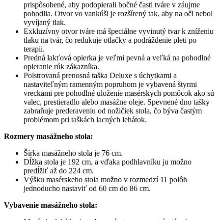
prispôsobené, aby podopierali bočné časti tváre v záujme
pohodlia. Otvor vo vankúši je rozšírený tak, aby na oči nebol
vyvíjaný tlak.
Exkluzívny otvor tváre má špeciálne vyvinutý tvar k zníženiu
tlaku na tvár, čo redukuje otlačky a podráždenie pleti po
terapii.
Predná lakťová opierka je veľmi pevná a veľká na pohodlné
opieranie rúk zákazníka.
Polstrovaná prenosná taška Deluxe s úchytkami a
nastaviteľným ramenným popruhom je vybavená štyrmi
vreckami pre pohodlné uloženie masérskych pomôcok ako sú
valec, prestieradlo alebo masážne oleje. Spevnené dno tašky
zabraňuje prederaveniu od nožičiek stola, čo býva častým
problémom pri taškách lacných lehátok.
Rozmery masážneho stola:
Šírka masážneho stola je 76 cm.
Dĺžka stola je 192 cm, a vďaka podhlavníku ju možno
predĺžiť až do 224 cm.
Výšku masérskeho stola možno v rozmedzí 11 polôh
jednoducho nastaviť od 60 cm do 86 cm.
Vybavenie masážneho stola: