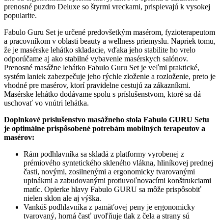
prenosné puzdro Deluxe so štyrmi vreckami, prispievajú k vysokej
popularite.
Fabulo Guru Set je určené predovšetkým masérom, fyzioterapeutom
a pracovníkom v oblasti beauty a wellness priemyslu. Napriek tomu,
že je masérske lehátko skladacie, vďaka jeho stabilite ho vrelo
odporúčame aj ako stabilné vybavenie masérskych salónov.
Prenosné masážne lehátko Fabulo Guru Set je veľmi praktické,
systém laniek zabezpečuje jeho rýchle zloženie a rozloženie, preto je
vhodné pre masérov, ktorí pravidelne cestujú za zákazníkmi.
Masérske lehátko dodávame spolu s príslušenstvom, ktoré sa dá
uschovať vo vnútri lehátka.
Doplnkové príslušenstvo masážneho stola Fabulo GURU Setu
je optimálne prispôsobené potrebám mobilných terapeutov a
masérov:
Rám podhlavníka sa skladá z platformy vyrobenej z
prémiového syntetického skleného vlákna, hliníkovej prednej
časti, novými, zosilnenými a ergonomicky tvarovanými
upinákmi a zabudovanými protiuvoľnovacími konštrukciami
matíc. Opierke hlavy Fabulo GURU sa môže prispôsobiť
nielen sklon ale aj výška.
Vankúš podhlavníka z pamäťovej peny je ergonomicky
tvarovaný, horná časť uvoľňuje tlak z čela a strany sú