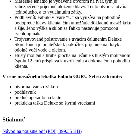
Masérske lehátko je vybavené otvorom na tvár, tým je
zabezpečené príjemné uloženie hlavy. Tento otvor sa otvára
jednoducho, a to vytiahnutím zátky.
Podhlavník Fabulo v tvare "U" sa využíva na pohodlné
podopretie hlavy klienta, čím umožňuje dôkladnú masáž krku
a šije. Jeho výška a sklon sa ľahko nastavuje pomocou
rýchloupínaka.
Trojvrstvované polstrovanie s trvácim čalúnením Deluxe
Skin-Touch je priateľské k pokožke, príjemné na dotyk a
odolné voči vode a olejom.
Hustý molitan a hrubá plocha na ležanie s hustým molitanom
(spolu 12 cm) prispieva k uvoľneniu a dokonalému pohodliu
klienta.
V cene masážneho lehátka Fabulo GURU Set sú zahrnuté:
otvor na tvár so zátkou
podhlavník
predné operadlo na lakte
praktická taška Deluxe so štyrmi vreckami
Stiahnuť
Návod na použitie.pdf (PDF, 399.35 KB)