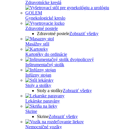
Zdravotnícke kreslá
Gynekologické kreslo
Zdravotné postele
Zdravotné postele
Zobraziť všetky
Masážny stôl
Kartotéky do ordinácie
Inštrumentačný stolík
Infúzny stojan
Stoly a stolíky
Stoly a stolíky
Zobraziť všetky
Lekárske paravány
Skrine
Skrine
Zobraziť všetky
Nemocničné vozíky