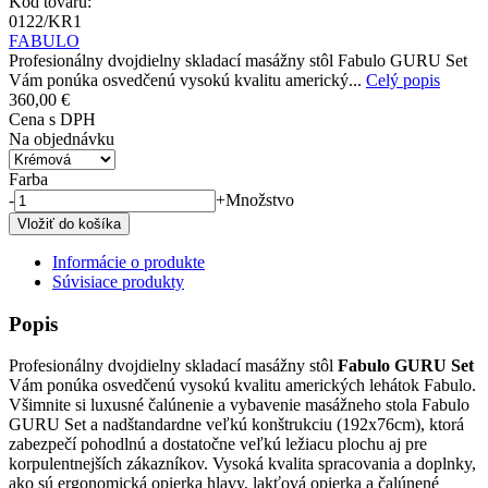
Kód tovaru:
0122/KR1
FABULO
Profesionálny dvojdielny skladací masážny stôl Fabulo GURU Set
Vám ponúka osvedčenú vysokú kvalitu americký...
Celý popis
360,00 €
Cena s DPH
Na objednávku
Farba
-
+
Množstvo
Informácie o produkte
Súvisiace produkty
Popis
Profesionálny dvojdielny skladací masážny stôl
Fabulo GURU Set
Vám ponúka osvedčenú vysokú kvalitu amerických lehátok Fabulo.
Všimnite si luxusné čalúnenie a vybavenie masážneho stola Fabulo
GURU Set a nadštandardne veľkú konštrukciu (192x76cm), ktorá
zabezpečí pohodlnú a dostatočne veľkú ležiacu plochu aj pre
korpulentnejších zákazníkov. Vysoká kvalita spracovania a doplnky,
ako sú ergonomická opierka hlavy, lakťová opierka a čalúnené