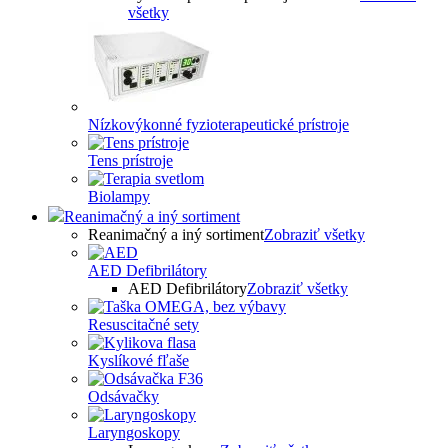
všetky
Nízkovýkonné fyzioterapeutické prístroje
Tens prístroje
Biolampy
Reanimačný a iný sortiment
Reanimačný a iný sortiment
Zobraziť všetky
AED Defibrilátory
AED Defibrilátory
Zobraziť všetky
Resuscitačné sety
Kyslíkové fľaše
Odsávačky
Laryngoskopy