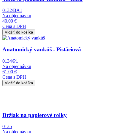
0132/BA1
Na objednávku
40,00 €
Cena s DPH
Obrázok
Anatomický vankúš - Pistáciová
0134/P1
Na objednávku
61,00 €
Cena s DPH
Obrázok
Držiak na papierové rolky
0135
Na objednávku