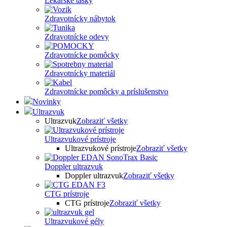
Lekárske tašky
Zdravotnícky nábytok
Zdravotnícke odevy
Zdravotnícke pomôcky
Zdravotnícky materiál
Zdravotnícke pomôcky a príslušenstvo
Novinky
Ultrazvuk
Ultrazvuk
Zobraziť všetky
Ultrazvukové prístroje
Ultrazvukové prístroje
Zobraziť všetky
Doppler ultrazvuk
Doppler ultrazvuk
Zobraziť všetky
CTG prístroje
CTG prístroje
Zobraziť všetky
Ultrazvukové gély