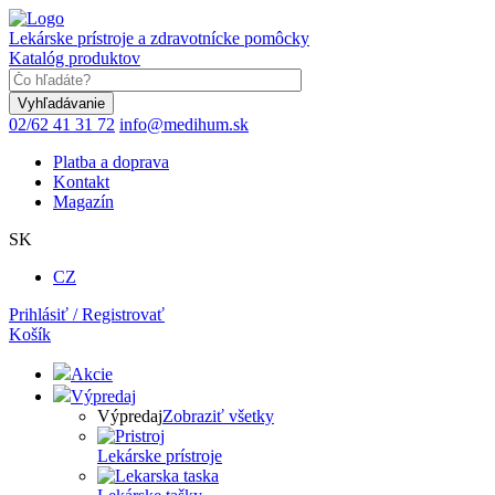
Skočiť
na
Lekárske prístroje a zdravotnícke pomôcky
hlavný
Katalóg produktov
obsah
Keyword
02/62 41 31 72
info@medihum.sk
Platba a doprava
Kontakt
Magazín
SK
CZ
Prihlásiť / Registrovať
Košík
Akcie
Výpredaj
Výpredaj
Zobraziť všetky
Lekárske prístroje