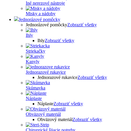
Iné nerezové nástroje
Misky a nádoby
Jednorázové pomôcky
Jednorázové pomôcky
Zobraziť všetky
Ihly
Ihly
Zobraziť všetky
Striekačky
Kanyly
Jednorazové rukavice
Jednorazové rukavice
Zobraziť všetky
Skúmavka
Náplaste
Náplaste
Zobraziť všetky
Obväzový materiál
Obväzový materiál
Zobraziť všetky
Chirurgické šijacie potreby