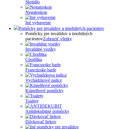
Škrtidlo
Negatoskop
Iné vybavenie
Pomôcky pre invalidov a imobilných pacientov
Pomôcky pre invalidov a imobilných
pacientov
Zobraziť všetky
Invalidné vozíky
Chodítka
Francúzske barle
Vychádzkové palice
Kúpelňové pomôcky
Toalety
Antidekubitné pomôcky
Dávkovač liekov