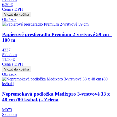
6,20 €
Cena s DPH
Obrázok
Papierové prestieradlo Premium 2-vrstvové 59 cm -
100 m
4337
Skladom
11,50 €
Cena s DPH
Obrázok
Nepremokavá podložka Medixpro 3-vrstvové 33 x
48 cm (80 ks/bal.) - Zelená
M073
Skladom