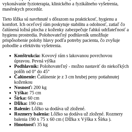
vykonávanie fyzioterapia, klinického a fyzikálneho vyšetrenia,
masérskych procedúr.
Tieto lôžka sú navrhnuté s dôrazom na praktickosť, hygienu a
komfort. Ich oceľový rám poskytuje stabilitu a odolnosť, zatiaľ čo
čalúnená ložná plocha z koženky zabezpečuje ľahkú udržateľnosť a
hygienu prostredia. Polohovateľný podhlavník umožňuje
prispôsobenie polohy hlavy podľa potreby pacienta, čo zvyšuje
pohodlie a efektivitu vyšetrenia.
Konštrukcia:
Kovový rám s lakovanou povrchovou
úpravou. Pevná výška
Podhlavník:
Polohovateľný - možno nastaviť do niekoľkých
polôh od 0° do 45°
Čalúnenie:
Čalúnenie je z 3 cm hrubej peny potiahnutej
koženkou
Nosnosť:
200 kg
Výška:
75 cm
Šírka:
60 cm
Dĺžka:
190 cm
Balenie:
Lôžko sa dodáva už zložené.
Rozmery balenia:
Lôžko sa dodáva už zložené. Rozmery
balenia 190 x 75 x 60 cm ( Dĺžka x Výška x Šírka ).
Hmotnosť:
35 kg