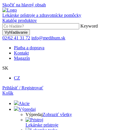
Skočiť na hlavný obsah
Lekárske prístroje a zdravotnícke pomôcky
Katalóg produktov
Keyword
02/62 41 31 72
info@medihum.sk
Platba a doprava
Kontakt
Magazín
SK
CZ
Prihlásiť / Registrovať
Košík
Akcie
Výpredaj
Výpredaj
Zobraziť všetky
Lekárske prístroje