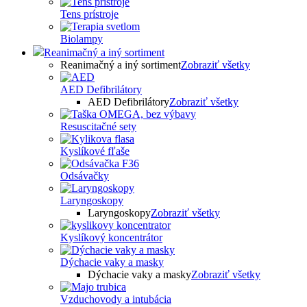
Tens prístroje
Biolampy
Reanimačný a iný sortiment
Reanimačný a iný sortiment
Zobraziť všetky
AED Defibrilátory
AED Defibrilátory
Zobraziť všetky
Resuscitačné sety
Kyslíkové fľaše
Odsávačky
Laryngoskopy
Laryngoskopy
Zobraziť všetky
Kyslíkový koncentrátor
Dýchacie vaky a masky
Dýchacie vaky a masky
Zobraziť všetky
Vzduchovody a intubácia