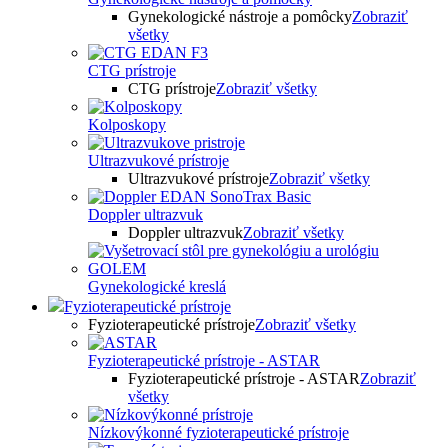
Gynekologické nástroje a pomôcky
Zobraziť
všetky
CTG prístroje
CTG prístroje
Zobraziť všetky
Kolposkopy
Ultrazvukové prístroje
Ultrazvukové prístroje
Zobraziť všetky
Doppler ultrazvuk
Doppler ultrazvuk
Zobraziť všetky
Gynekologické kreslá
Fyzioterapeutické prístroje
Fyzioterapeutické prístroje
Zobraziť všetky
Fyzioterapeutické prístroje - ASTAR
Fyzioterapeutické prístroje - ASTAR
Zobraziť
všetky
Nízkovýkonné fyzioterapeutické prístroje