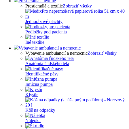
Prestieradlá a textílie
Prestieradlá a textílie
Zobraziť všetky
Jednorázové plachty
Podložky pod pacienta
Iné textílie
Vybavenie ambulancií a nemocnic
Vybavenie ambulancií a nemocnic
Zobraziť všetky
Anatómia ľudského tela
Identifikačné pásy
Infúzna pumpa
Klystír
Kôš na odpadky
Nálepka