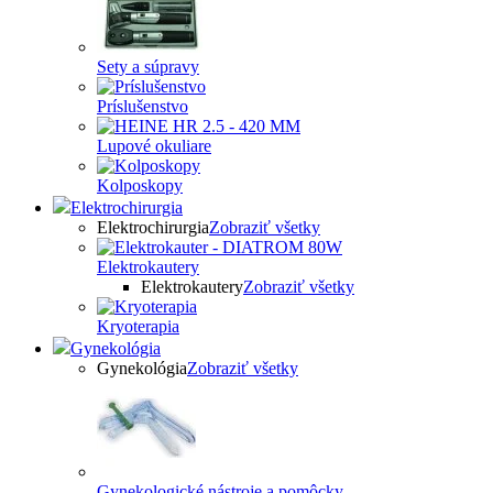
Sety a súpravy
Príslušenstvo
Lupové okuliare
Kolposkopy
Elektrochirurgia
Elektrochirurgia
Zobraziť všetky
Elektrokautery
Elektrokautery
Zobraziť všetky
Kryoterapia
Gynekológia
Gynekológia
Zobraziť všetky
Gynekologické nástroje a pomôcky