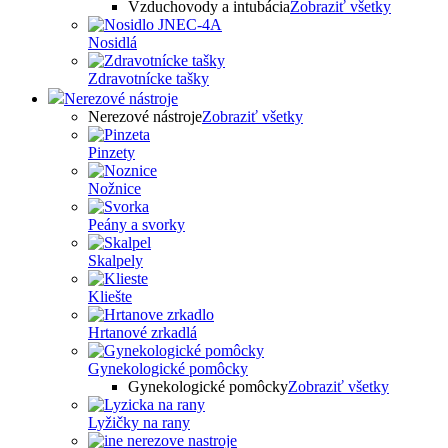
Vzduchovody a intubácia
Zobraziť všetky
Nosidlá
Zdravotnícke tašky
Nerezové nástroje
Nerezové nástroje
Zobraziť všetky
Pinzety
Nožnice
Peány a svorky
Skalpely
Kliešte
Hrtanové zrkadlá
Gynekologické pomôcky
Gynekologické pomôcky
Zobraziť všetky
Lyžičky na rany