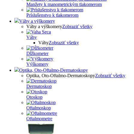
Manžety k manometrickým tlakomerom
Príslušenstvo k tlakomerom
Váhy a výškomery
Váhy a výškomery
Zobraziť všetky
Váhy
Váhy
Zobraziť všetky
Dĺžkometer
Výškomery
Optika, Oto-Oftalmo-Dermatoskopy
Optika, Oto-Oftalmo-Dermatoskopy
Zobraziť všetky
Dermatoskop
Otoskop
Oftalmoskop
Oftalmometre