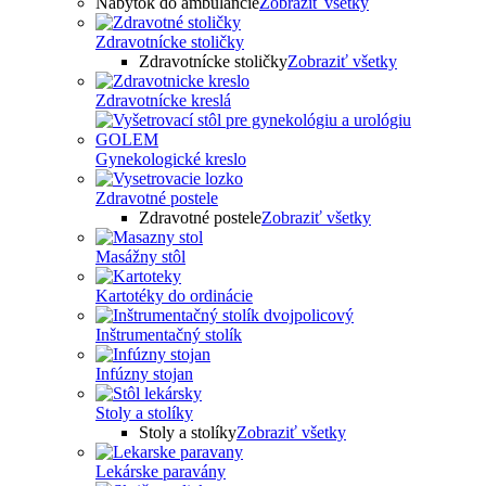
Nábytok do ambulancie
Zobraziť všetky
Zdravotnícke stoličky
Zdravotnícke stoličky
Zobraziť všetky
Zdravotnícke kreslá
Gynekologické kreslo
Zdravotné postele
Zdravotné postele
Zobraziť všetky
Masážny stôl
Kartotéky do ordinácie
Inštrumentačný stolík
Infúzny stojan
Stoly a stolíky
Stoly a stolíky
Zobraziť všetky
Lekárske paravány