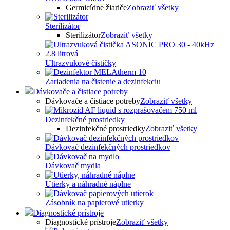
Germicídne žiariče
Zobraziť všetky
Sterilizátor
Sterilizátor
Zobraziť všetky
Ultrazvukové čističky
Zariadenia na čistenie a dezinfekciu
Dávkovače a čistiace potreby
Dávkovače a čistiace potreby
Zobraziť všetky
Dezinfekčné prostriedky
Dezinfekčné prostriedky
Zobraziť všetky
Dávkovač dezinfekčných prostriedkov
Dávkovač mydla
Utierky a náhradné náplne
Zásobník na papierové utierky
Diagnostické prístroje
Diagnostické prístroje
Zobraziť všetky