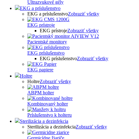
Ultrazvukové gély
EKG a príslušenstvo
EKG a príslušenstvo
Zobraziť všetky
EKG prístroje
EKG prístroje
Zobraziť všetky
Pacientské monitory
EKG príslušenstvo
EKG príslušenstvo
Zobraziť všetky
EKG papiere
Holtre
Holtre
Zobraziť všetky
ABPM holter
Kombinovaný holter
Príslušenstvo k holteru
Sterilizácia a dezinfekcia
Sterilizácia a dezinfekcia
Zobraziť všetky
Germicídne žiariče