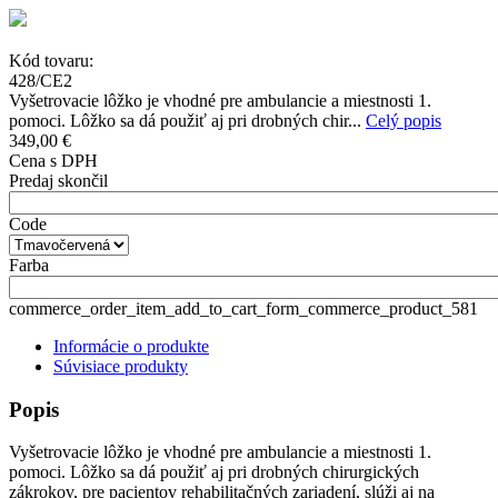
Kód tovaru:
428/CE2
Vyšetrovacie lôžko je vhodné pre ambulancie a miestnosti 1.
pomoci. Lôžko sa dá použiť aj pri drobných chir...
Celý popis
349,00 €
Cena s DPH
Predaj skončil
Code
Farba
commerce_order_item_add_to_cart_form_commerce_product_581
Informácie o produkte
Súvisiace produkty
Popis
Vyšetrovacie lôžko je vhodné pre ambulancie a miestnosti 1.
pomoci. Lôžko sa dá použiť aj pri drobných chirurgických
zákrokov, pre pacientov rehabilitačných zariadení, slúži aj na